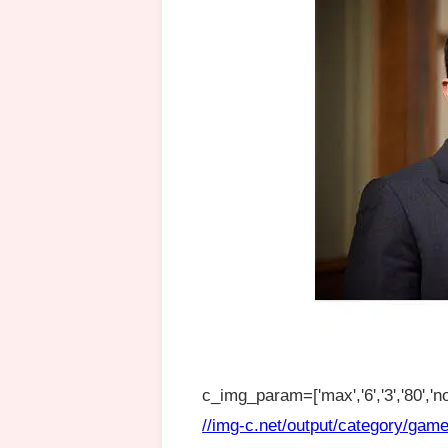
c_img_param=['max','6','3','80','no
//img-c.net/output/category/game