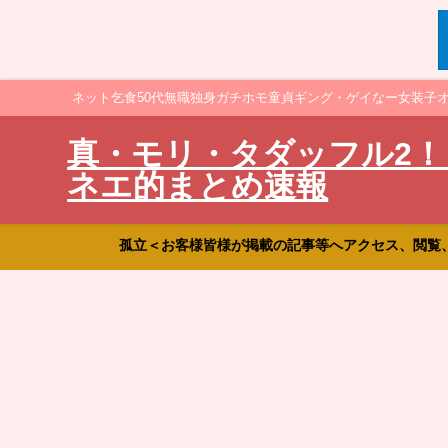
ネット乞食50代無職独身ガチホモ童貞ギング・ゲイなー女装子
真・モリ・タダッフル2！
ネエ的まとめ速報
孤立＜お客様皆様が掲載の記事等へアクセス、閲覧