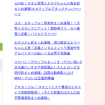
ルの杜！オネエ管理人オカマちゃんの鬼女的
まとめ速報!オカマッフルアタックナンバーハ
ーフ
ユカ・ヨネッフル！初老的まとめ速報！！大
帝イタチにラリアット！害獣神アリ・ガー被
害に必殺！パイルドライバー
おネコさん的まとめ速報 僕の彼女はエリー
ちゃん人形！豆腐メンタルメンヘラ電波中年
アルバイターのぬいぐるみ男子末路編
スケバン！デカッフルまっくす（デカい強い2
次元嫁だいすき子供部屋おじさんヒロシ之古
惑仔的まとめ速報）話題な動画取り上げ
MAX！デカいは正義刑事編
アキヨッフル-！ネオニートスケ番長のエキス
トラ芸能情報局！（子ども部屋おばさんの自
宅警備員的まとめ速報）