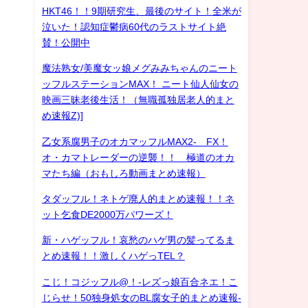
HKT46！！9期研究生、最後のサイト！全米が
泣いた！認知症鬱病60代のラストサイト絶
賛！公開中
魔法熟女/美魔女ッ娘メグみみちゃんのニート
ッフルステーションMAX！ ニート仙人仙女の
映画三昧老後生活！（無職孤独居老人的まと
め速報Z)]
乙女系腐男子のオカマッフルMAX2- FX！
オ・カマトレーダーの逆襲！！ 極道のオカ
マたち編（おもしろ動画まとめ速報）
タダッフル！ネトゲ廃人的まとめ速報！！ネ
ット乞食DE2000万パワーズ！
新・ハゲッフル！哀愁のハゲ男の髪ってるま
とめ速報！！激しくハゲっTEL？
こじ！コジッフル@！-レズっ娘百合ネエ！こ
じらせ！50独身処女のBL腐女子的まとめ速報-