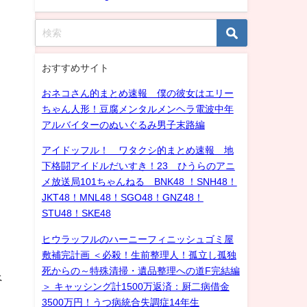
おすすめサイト
おネコさん的まとめ速報 僕の彼女はエリー
ちゃん人形！豆腐メンタルメンヘラ電波中年
アルバイターのぬいぐるみ男子末路編
アイドッフル！ ワタクシ的まとめ速報 地
下格闘アイドルだいすき！23 ひうらのアニ
メ放送局101ちゃんねる BNK48 ！SNH48！
JKT48！MNL48！SGO48！GNZ48！
STU48！SKE48
ヒウラッフルのハーニーフィニッシュゴミ屋
敷補完計画 ＜必殺！生前整理人！孤立し孤独
死からの～特殊清掃・遺品整理への道F完結編
べ
＞ キャッシング計1500万返済：厨二病借金
3500万円！うつ病統合失調症14年生