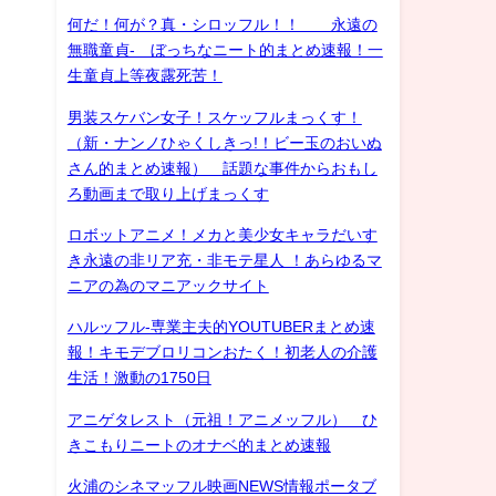
何だ！何が？真・シロッフル！！ 永遠の
無職童貞- ぼっちなニート的まとめ速報！一
生童貞上等夜露死苦！
男装スケバン女子！スケッフルまっくす！
（新・ナンノひゃくしきっ!！ビー玉のおいぬ
さん的まとめ速報） 話題な事件からおもし
ろ動画まで取り上げまっくす
ロボットアニメ！メカと美少女キャラだいす
き永遠の非リア充・非モテ星人 ！あらゆるマ
ニアの為のマニアックサイト
ハルッフル-専業主夫的YOUTUBERまとめ速
報！キモデブロリコンおたく！初老人の介護
生活！激動の1750日
アニゲタレスト（元祖！アニメッフル） ひ
きこもりニートのオナベ的まとめ速報
火浦のシネマッフル映画NEWS情報ポータブ