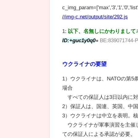
c_img_param=['max','3','1','0','list',
//img-c.net/output/site/292.js
1:
以下、名無しにかわりまして
ID:+guc1y0q0
● BE:839071744-P
ウクライナの要望
1）ウクライナは、NATOの第
場合
すべての保証人は3日以内に対
2）保証人は、国連、英国、中
3）ウクライナは中立を表明。
ウクライナが軍事演習を主催し
ての保証人による承認が必要。