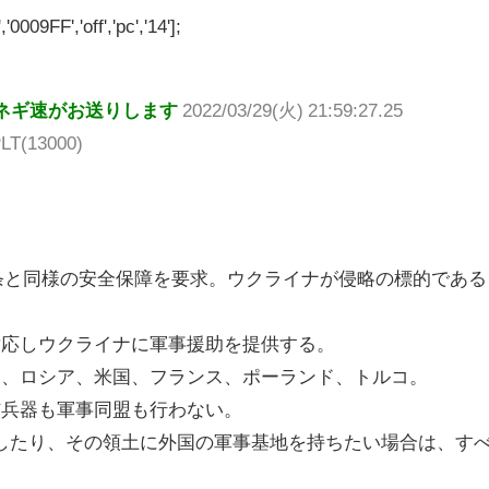
'0009FF','off','pc','14'];
ネギ速がお送りします
2022/03/29(火) 21:59:27.25
LT(13000)
5条と同様の安全保障を要求。ウクライナが侵略の標的である
応しウクライナに軍事援助を提供する。
国、ロシア、米国、フランス、ポーランド、トルコ。
核兵器も軍事同盟も行わない。
たり、その領土に外国の軍事基地を持ちたい場合は、す