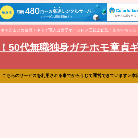
オネエ的まとめ速報！ネトゲ廃人は女子ホームレス三銃士伝説！あおいちゃん
！50代無職独身ガチホモ童貞
、こちらのサービスを利用される事でかろうじて運営できています＞本