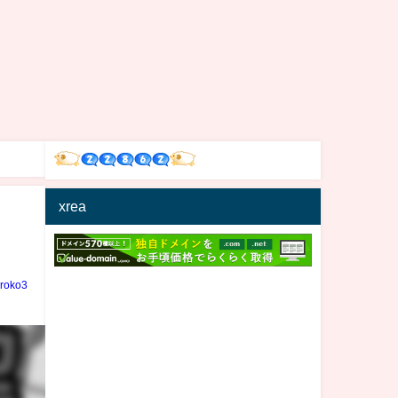
xrea
iroko3