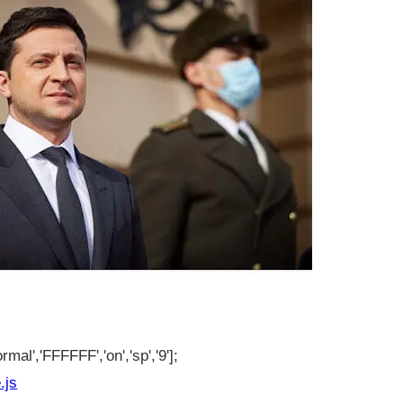
rmal','FFFFFF','on','sp','9'];
.js