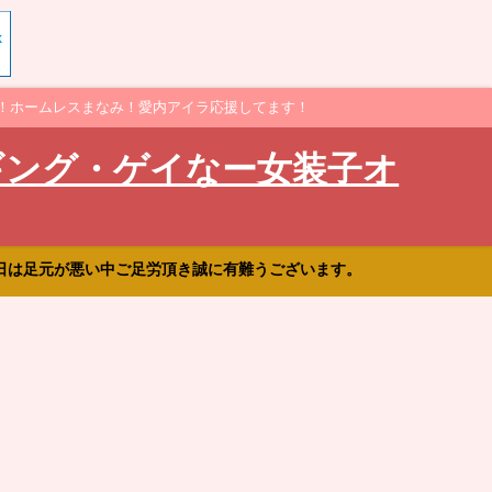
！ホームレスまなみ！愛内アイラ応援してます！
ギング・ゲイなー女装子オ
日は足元が悪い中ご足労頂き誠に有難うございます。