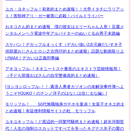
ユカ・ヨネッフル！初老的まとめ速報！！大帝イタチにラリアッ
ト！害獣神アリ・ガー被害に必殺！パイルドライバー
おネコさん的まとめ速報 僕の彼女はエリーちゃん人形！豆腐メ
ンタルメンヘラ電波中年アルバイターのぬいぐるみ男子末路編
スケバン！デカッフルまっくす（デカい強い2次元嫁だいすき子
供部屋おじさんヒロシ之古惑仔的まとめ速報）話題な動画取り上
げMAX！デカいは正義刑事編
アキヨッフル-！ネオニートスケ番長のエキストラ芸能情報局！
（子ども部屋おばさんの自宅警備員的まとめ速報）
[ヨシヨシロッフル-！！-素浪人勇者カツオンの未解決事件簿へよ
うこそYOUKO！のナンノ洋子のはなしは信じるな編）]
モリッフル！ 50代無職独身ガチホモ童貞！女装子オネエ的ま
とめ速報！有益便利情報サイトの杜 モリッフル
ユキユキッフル！ど底辺的一同驚愕騒然まとめ速報！超氷河期世
代！人生の強制ロスカットですべてを失ったキグナス氷子の愛の