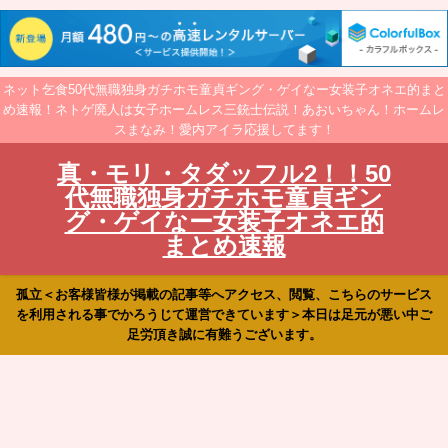
ネット乞食50代無職独身ガチホモ童貞ギング・ゲイなー女装子オネエ的まと
め速報！ネトゲ廃人は女子ホームレス三銃士伝説！あおいちゃん！ホームレ
スまなみ！愛内アイラ応援してます！
真・モリ・タダッフル2！！50
代無職独身ガチホモ童貞ギン
グ・ゲイなー女装子オネエ的
まとめ速報
孤立＜お客様皆様が掲載の記事等へアクセス、閲覧、こちらのサービス
を利用される事でかろうじて運営できています＞本日は足元が悪い中ご
足労頂き誠に有難うございます。