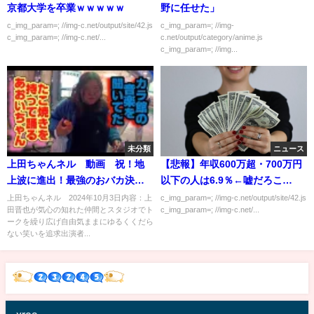
京都大学を卒業ｗｗｗｗｗ
野に任せた」
c_img_param=; //img-c.net/output/site/42.js
c_img_param=; //img-
c_img_param=; //img-c.net/...
c.net/output/category/anime.js
c_img_param=; //img...
未分類
ニュース
上田ちゃんネル 動画 祝！地
【悲報】年収600万超・700万円
上波に進出！最強のおバカ決定
以下の人は6.9％←嘘だろこ
戦SP 10月3日
れ・・・
上田ちゃんネル 2024年10月3日内容：上
c_img_param=; //img-c.net/output/site/42.js
田晋也が気心の知れた仲間とスタジオでト
c_img_param=; //img-c.net/...
ークを繰り広げ自由気ままにゆるくくだら
ない笑いを追求出演者...