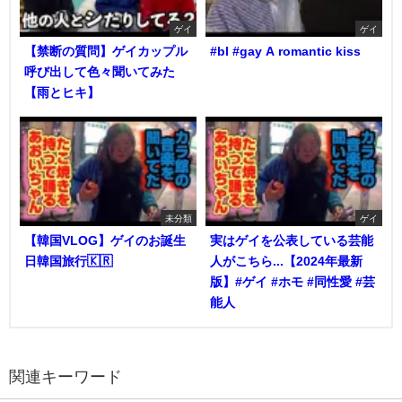
ゲイ
ゲイ
【禁断の質問】ゲイカップル
#bl #gay A romantic kiss
呼び出して色々聞いてみた
【雨とヒキ】
未分類
ゲイ
【韓国VLOG】ゲイのお誕生
実はゲイを公表している芸能
日韓国旅行🇰🇷
人がこちら...【2024年最新
版】#ゲイ #ホモ #同性愛 #芸
能人
関連キーワード