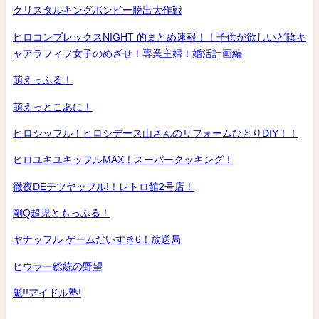
クリスタルキングボンビー脱出大作戦
ヒロコンプレックスNIGHT 的まとめ速報！！子供が欲しいど陰キ
ャアラフィフ女子のめざせ！専業主婦！婚活計画編
萌えっふる！
萌えっとこあに！
ヒロシッフル！ヒロシデース山さんのリフォームひとりDIY！！
ヒロユキユキッフルMAX！スーパークッキング！
徹夜DEテツヤッフル!！レトロ館2号店！
剛Q超児ともっふる！
ヤナッフル ゲームだいすき6！放送局
ヒウラー総統の野望
魁!!アイドル塾!