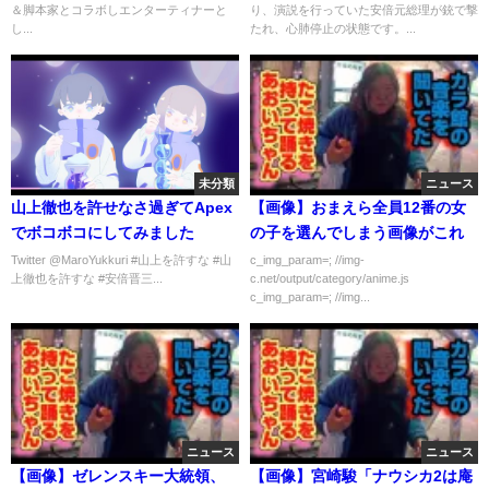
＆脚本家とコラボしエンターティナーと
り、演説を行っていた安倍元総理が銃で撃
日）
し...
たれ、心肺停止の状態です。...
未分類
ニュース
山上徹也を許せなさ過ぎてApex
【画像】おまえら全員12番の女
でボコボコにしてみました
の子を選んでしまう画像がこれ
Twitter @MaroYukkuri #山上を許すな #山
c_img_param=; //img-
上徹也を許すな #安倍晋三...
c.net/output/category/anime.js
c_img_param=; //img...
ニュース
ニュース
【画像】ゼレンスキー大統領、
【画像】宮崎駿「ナウシカ2は庵