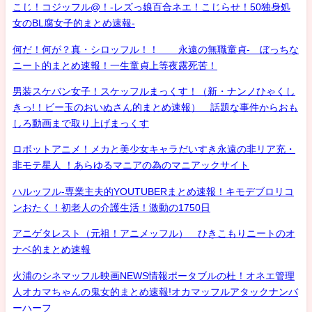
こじ！コジッフル@！-レズっ娘百合ネエ！こじらせ！50独身処
女のBL腐女子的まとめ速報-
何だ！何が？真・シロッフル！！ 永遠の無職童貞- ぼっちな
ニート的まとめ速報！一生童貞上等夜露死苦！
男装スケバン女子！スケッフルまっくす！（新・ナンノひゃくし
きっ!！ビー玉のおいぬさん的まとめ速報） 話題な事件からおも
しろ動画まで取り上げまっくす
ロボットアニメ！メカと美少女キャラだいすき永遠の非リア充・
非モテ星人 ！あらゆるマニアの為のマニアックサイト
ハルッフル-専業主夫的YOUTUBERまとめ速報！キモデブロリコ
ンおたく！初老人の介護生活！激動の1750日
アニゲタレスト（元祖！アニメッフル） ひきこもりニートのオ
ナベ的まとめ速報
火浦のシネマッフル映画NEWS情報ポータブルの杜！オネエ管理
人オカマちゃんの鬼女的まとめ速報!オカマッフルアタックナンバ
ーハーフ