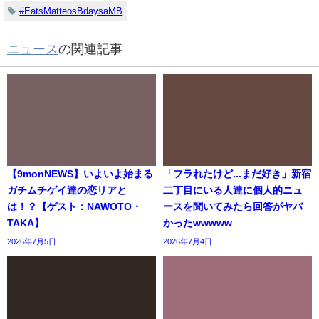
#EatsMatteosBdaysaMB
ニュース
の関連記事
【9monNEWS】いよいよ始まる
「フラれたけど...まだ好き」新宿
ガチムチゲイ達の恋リアと
二丁目にいる人達に個人的ニュ
は！？【ゲスト：NAWOTO・
ースを聞いてみたら回答がヤバ
TAKA】
かったwwwww
2026年7月5日
2026年7月4日