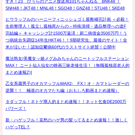
すき！23 ひうらのアニメ放送局101ちゃんねる BNK48 ！
SNH48！JKT48！MNL48！SGO48！GNZ48！STU48！SKE48
ヒウラッフルのハーニーフィニッシュゴミ屋敷補完計画 ＜必殺！
生前整理人！孤立し孤独死からの～特殊清掃・遺品整理への道F
完結編＞ キャッシング計1500万返済：厨二病借金3500万円！う
つ病統合失調症14年生HKT46！！9期研究生、最後のサイト！全
米が泣いた！認知症鬱病60代のラストサイト絶賛！公開中
魔法熟女/美魔女ッ娘メグみみちゃんのニートッフルステーション
MAX！ ニート仙人仙女の映画三昧老後生活！（無職孤独居老人的
まとめ速報Z)]
乙女系腐男子のオカマッフルMAX2- FX！オ・カマトレーダーの
逆襲！！ 極道のオカマたち編（おもしろ動画まとめ速報）
タダッフル！ネトゲ廃人的まとめ速報！！ネット乞食DE2000万
パワーズ！
新・ハゲッフル！哀愁のハゲ男の髪ってるまとめ速報！！激しく
ハゲっTEL？