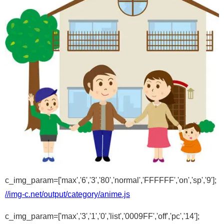
c_img_param=['max','6','3','80','normal','FFFFFF','on','sp','9'];
//img-c.net/output/category/anime.js
c_img_param=['max','3','1','0','list','0009FF','off','pc','14'];