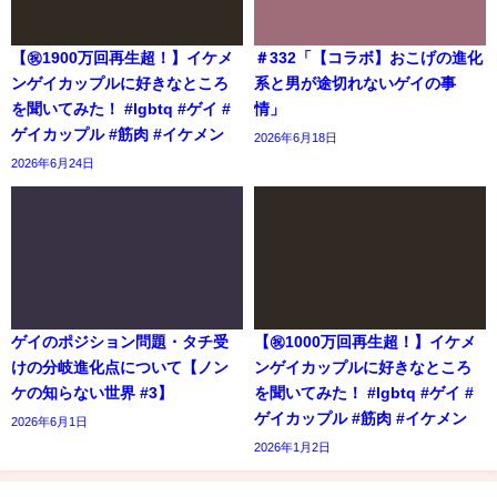
【㊗️1900万回再生超！】イケメ
＃332「【コラボ】おこげの進化
ンゲイカップルに好きなところ
系と男が途切れないゲイの事
を聞いてみた！ #lgbtq #ゲイ #
情」
ゲイカップル #筋肉 #イケメン
2026年6月18日
2026年6月24日
ゲイのポジション問題・タチ受
【㊗️1000万回再生超！】イケメ
けの分岐進化点について【ノン
ンゲイカップルに好きなところ
ケの知らない世界 #3】
を聞いてみた！ #lgbtq #ゲイ #
ゲイカップル #筋肉 #イケメン
2026年6月1日
2026年1月2日