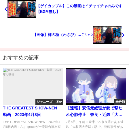
【ゲイカップル】この動画はイチャイチャのみです
【BGM無し】
【画像】柿の種（わさび）←こいつ
おすすめの記事
ジャニーズ ほか
未分類
THE GREATEST SHOW-NEN
【速報】安倍元総理が銃で撃た
動画 2023年4月8日
れ心肺停止 奈良・近鉄「大和
西大寺駅前」で演説中 40代の
THE GREATEST SHOW-NEN 2023年4
7月8日、午前11時半ごろ奈良県にある近
月8日内容：Aぇ! groupが一流舞台演出家
鉄「大和西大寺駅」駅で、発砲事件があ
男の身柄を確保（2022年7月8