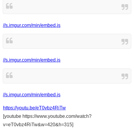
//s.imgur.com/min/embed.js
//s.imgur.com/min/embed.js
//s.imgur.com/min/embed.js
https://youtu.be/eT0vbz4RiTw
[youtube https://www.youtube.com/watch?
v=eT0vbz4RiTw&w=420&h=315]