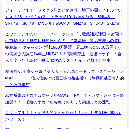
アイドッフル！ ワタクシ的まとめ速報 地下格闘アイドルだい
すき！23 ひうらのアニメ放送局101ちゃんねる BNK48 ！
SNH48！JKT48！MNL48！SGO48！GNZ48！STU48！SKE48
ヒウラッフルのハーニーフィニッシュゴミ屋敷補完計画 ＜必殺！
生前整理人！孤立し孤独死からの～特殊清掃・遺品整理への道F
完結編＞ キャッシング計1500万返済：厨二病借金3500万円！う
つ病統合失調症14年生HKT46！！9期研究生、最後のサイト！全
米が泣いた！認知症鬱病60代のラストサイト絶賛！公開中
魔法熟女/美魔女ッ娘メグみみちゃんのニートッフルステーション
MAX！ ニート仙人仙女の映画三昧老後生活！（無職孤独居老人的
まとめ速報Z)]
乙女系腐男子のオカマッフルMAX2- FX！オ・カマトレーダーの
逆襲！！ 極道のオカマたち編（おもしろ動画まとめ速報）
タダッフル！ネトゲ廃人的まとめ速報！！ネット乞食DE2000万
パワーズ！