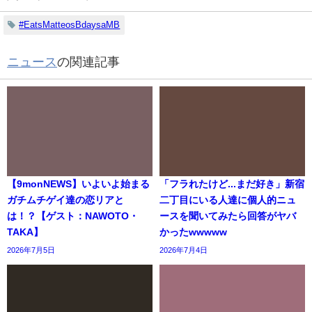
#EatsMatteosBdaysaMB
ニュース
の関連記事
【9monNEWS】いよいよ始まる
「フラれたけど...まだ好き」新宿
ガチムチゲイ達の恋リアと
二丁目にいる人達に個人的ニュ
は！？【ゲスト：NAWOTO・
ースを聞いてみたら回答がヤバ
TAKA】
かったwwwww
2026年7月5日
2026年7月4日