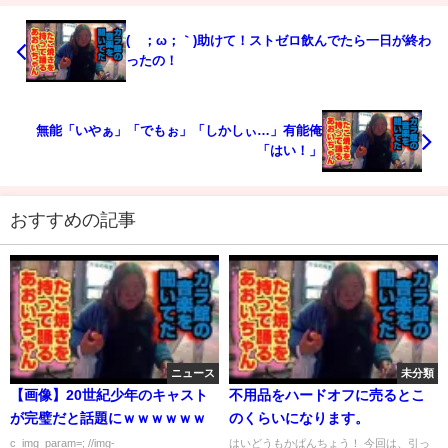
(´；ω；｀)助けて！ストゼロ飲んでたら一日が終わ
ったの！
無能「いやぁ」「でもぉ」「しかしぃ…」有能俺
「はい！」
おすすめの記事
ニュース
未分類
【画像】20世紀少年のキャスト
不用品をハードオフに売るとこ
が完璧だと話題にｗｗｗｗｗｗ
のくらいになります。
c_img_param=; //img-
はいどうもかぱんちょう！ 今回は、引っ