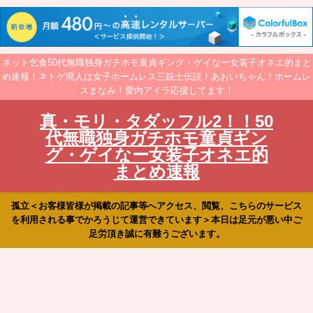
ネット乞食50代無職独身ガチホモ童貞ギング・ゲイなー女装子オネエ的まと
め速報！ネトゲ廃人は女子ホームレス三銃士伝説！あおいちゃん！ホームレ
スまなみ！愛内アイラ応援してます！
真・モリ・タダッフル2！！50
代無職独身ガチホモ童貞ギン
グ・ゲイなー女装子オネエ的
まとめ速報
孤立＜お客様皆様が掲載の記事等へアクセス、閲覧、こちらのサービス
を利用される事でかろうじて運営できています＞本日は足元が悪い中ご
足労頂き誠に有難うございます。