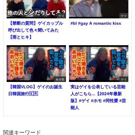
ゲイ
ゲイ
【禁断の質問】ゲイカップル
#bl #gay A romantic kiss
呼び出して色々聞いてみた
【雨とヒキ】
未分類
ゲイ
【韓国VLOG】ゲイのお誕生
実はゲイを公表している芸能
日韓国旅行🇰🇷
人がこちら...【2024年最新
版】#ゲイ #ホモ #同性愛 #芸
能人
関連キーワード