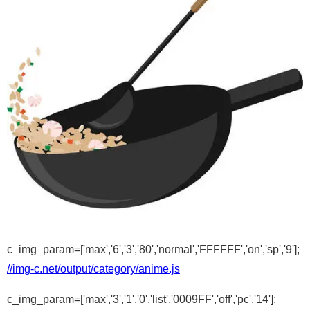
c_img_param=['max','6','3','80','normal','FFFFFF','on','sp','9'];
//img-c.net/output/category/anime.js
c_img_param=['max','3','1','0','list','0009FF','off','pc','14'];