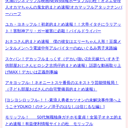
火浦のシネマッフル映画NEWS情報ポータブルの杜！オネエ管理
人オカマちゃんの鬼女的まとめ速報!オカマッフルアタックナンバ
ーハーフ
ユカ・ヨネッフル！初老的まとめ速報！！大帝イタチにラリアッ
ト！害獣神アリ・ガー被害に必殺！パイルドライバー
おネコさん的まとめ速報 僕の彼女はエリーちゃん人形！豆腐メ
ンタルメンヘラ電波中年アルバイターのぬいぐるみ男子末路編
スケバン！デカッフルまっくす（デカい強い2次元嫁だいすき子
供部屋おじさんヒロシ之古惑仔的まとめ速報）話題な動画取り上
げMAX！デカいは正義刑事編
アキヨッフル-！ネオニートスケ番長のエキストラ芸能情報局！
（子ども部屋おばさんの自宅警備員的まとめ速報）
[ヨシヨシロッフル-！！-素浪人勇者カツオンの未解決事件簿へよ
うこそYOUKO！のナンノ洋子のはなしは信じるな編）]
モリッフル！ 50代無職独身ガチホモ童貞！女装子オネエ的ま
とめ速報！有益便利情報サイトの杜 モリッフル