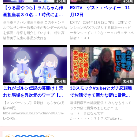
未分類
未分類
【うる星やつら】ラムちゃん作
EXITV ゲスト：ベッキー 11
画担当者３０名…！時代によっ
月12日
て変わるラムちゃんの特徴まと
※※※ネタバレ注意※※※ このチャンネ
EXITV 2024年11月12日内容：EXITがテ
ルではサンデー信者の主がサンデーの作品
ンションMAXでお送りする日本一ハッピ
め【ゆっくり解説】
を解説・考察を紹介しています。 特に高
ーサンシャイン！？なトークバラエティ出
橋留美子先生の作品が大好き...
演者：ＥＸＩ...
未分類
未分類
これがゴルシ伝説の幕開け！荒
3DスモックVtuberとガチ恋距離
れた馬場を異次元のワープ【皐
でお話できて新たな癖に目覚め
月賞2012】
る雑談配信🥰【個人Vtuber/いぬ
【メンバーシップ】登録はこちらから(月
毎週日曜日の雑談配信！ みんなもうスモ
額490円)
ックの癖に目覚めましたか？ え・・・・
ねっこ】
https://www.youtube.com/channel/UCJw-
っ！？ まだなんです
lp-C-Rh...
か・・・・・！？！？ X(Twitter) ...