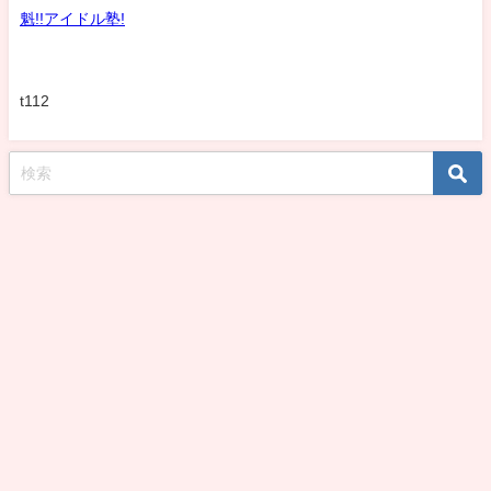
魁!!アイドル塾!
t112
koshirohiroko39jp All Rights Reserved.