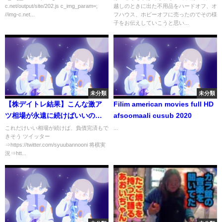
c.net/output/site/202.js c_img_param=;
越しのときに出た不用品をハードオフ、オ
//img-c.net...
フハウス、ホビーオフに売ったのでその様
子をお伝えしていこうと思い...
未分類
未分類
【株デイトレ結果】こんな激ア
Filim american movies full HD
ツ相場が永遠に続けばいいの
afsoomaali cusub 2020
に・・・！
これだけいい相場が続けば、負債完済もで
...
きそう ツイッター
⇒https://twitter.com/syuubannooni 将棋実
況⇒htt...