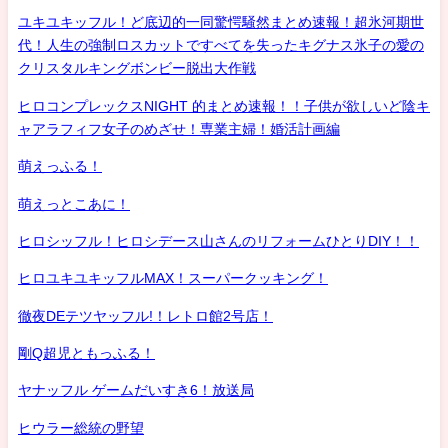
ユキユキッフル！ど底辺的一同驚愕騒然まとめ速報！超氷河期世
代！人生の強制ロスカットですべてを失ったキグナス氷子の愛の
クリスタルキングボンビー脱出大作戦
ヒロコンプレックスNIGHT 的まとめ速報！！子供が欲しいど陰キ
ャアラフィフ女子のめざせ！専業主婦！婚活計画編
萌えっふる！
萌えっとこあに！
ヒロシッフル！ヒロシデース山さんのリフォームひとりDIY！！
ヒロユキユキッフルMAX！スーパークッキング！
徹夜DEテツヤッフル!！レトロ館2号店！
剛Q超児ともっふる！
ヤナッフル ゲームだいすき6！放送局
ヒウラー総統の野望