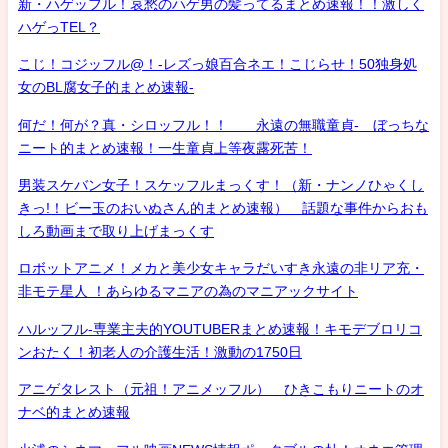
新・ハゲッフル！哀愁のハゲ男の髪ってるまとめ速報！！激しく
ハゲっTEL？
こじ！コジッフル@！-レズっ娘百合ネエ！こじらせ！50独身処
女のBL腐女子的まとめ速報-
何だ！何が？真・シロッフル！！ 永遠の無職童貞- ぼっちな
ニート的まとめ速報！一生童貞上等夜露死苦！
男装スケバン女子！スケッフルまっくす！（新・ナンノひゃくし
きっ!！ビー玉のおいぬさん的まとめ速報） 話題な事件からおも
しろ動画まで取り上げまっくす
ロボットアニメ！メカと美少女キャラだいすき永遠の非リア充・
非モテ星人 ！あらゆるマニアの為のマニアックサイト
ハルッフル-専業主夫的YOUTUBERまとめ速報！キモデブロリコ
ンおたく！初老人の介護生活！激動の1750日
アニゲタレスト（元祖！アニメッフル） ひきこもりニートのオ
ナベ的まとめ速報