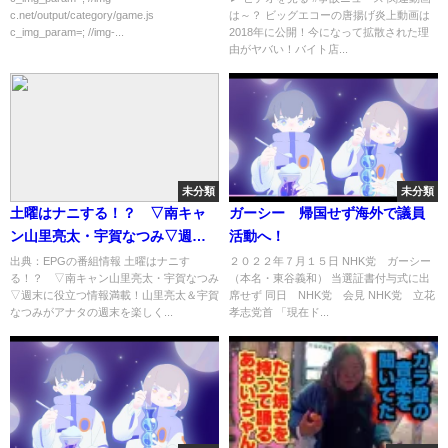
c.net/output/category/game.js
は～？ ビッグエコーの唐揚げ炎上動画は
どこかを調査！- 事故ニュース
c_img_param=; //img-...
2018年に公開！今になって拡散された理
由がヤバい！バイト店...
未分類
未分類
土曜はナニする！？ ▽南キャ
ガーシー 帰国せず海外で議員
ン山里亮太・宇賀なつみ▽週末
活動へ！
に役立つ情報満載！[字]…の番組
出典：EPGの番組情報 土曜はナニす
２０２２年７月１５日 NHK党 ガーシー
る！？ ▽南キャン山里亮太・宇賀なつみ
（本名・東谷義和） 当選証書付与式に出
内容解析まとめ
▽週末に役立つ情報満載！山里亮太＆宇賀
席せず 同日 NHK党 会見 NHK党 立花
なつみがアナタの週末を楽しく...
孝志党首 「現在ド...