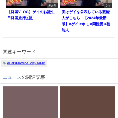
未分類
ゲイ
【韓国VLOG】ゲイのお誕生
実はゲイを公表している芸能
日韓国旅行🇰🇷
人がこちら...【2024年最新
版】#ゲイ #ホモ #同性愛 #芸
能人
関連キーワード
#EatsMatteosBdaysaMB
ニュース
の関連記事