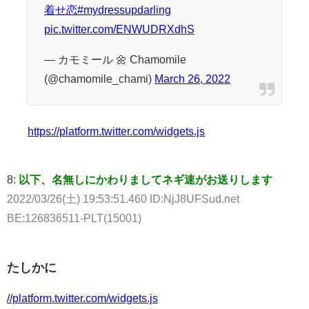
着せ恋
#mydressupdarling
pic.twitter.com/ENWUDRXdhS
— カモミール 🌼 Chamomile
(@chamomile_chami)
March 26, 2022
https://platform.twitter.com/widgets.js
8:
以下、名無しにかわりましてネギ速がお送りします
2022/03/26(土) 19:53:51.460 ID:NjJ8UFSud.net
BE:126836511-PLT(15001)
たしかに
//platform.twitter.com/widgets.js