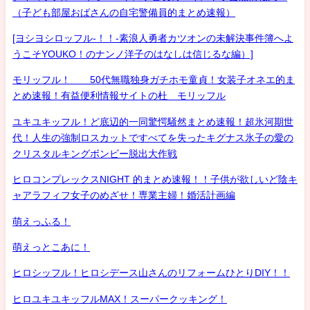
（子ども部屋おばさんの自宅警備員的まとめ速報）
[ヨシヨシロッフル-！！-素浪人勇者カツオンの未解決事件簿へよ
うこそYOUKO！のナンノ洋子のはなしは信じるな編）]
モリッフル！ 50代無職独身ガチホモ童貞！女装子オネエ的ま
とめ速報！有益便利情報サイトの杜 モリッフル
ユキユキッフル！ど底辺的一同驚愕騒然まとめ速報！超氷河期世
代！人生の強制ロスカットですべてを失ったキグナス氷子の愛の
クリスタルキングボンビー脱出大作戦
ヒロコンプレックスNIGHT 的まとめ速報！！子供が欲しいど陰キ
ャアラフィフ女子のめざせ！専業主婦！婚活計画編
萌えっふる！
萌えっとこあに！
ヒロシッフル！ヒロシデース山さんのリフォームひとりDIY！！
ヒロユキユキッフルMAX！スーパークッキング！