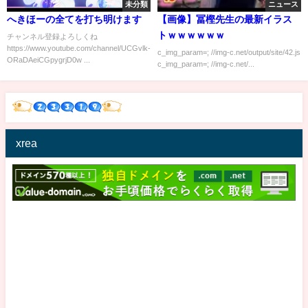
未分類
ニュース
へきほーの全てを打ち明けます
【画像】冨樫先生の最新イラス
トｗｗｗｗｗｗ
チャンネル登録よろしくね
https://www.youtube.com/channel/UCGvlk-
c_img_param=; //img-c.net/output/site/42.js
ORaDAeiCGpygrjD0w ...
c_img_param=; //img-c.net/...
xrea