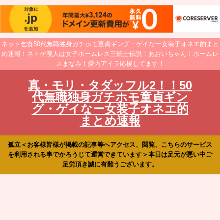
ネット乞食50代無職独身ガチホモ童貞ギング・ゲイなー女装子オネエ的まと
め速報！ネトゲ廃人は女子ホームレス三銃士伝説！あおいちゃん！ホームレ
スまなみ！愛内アイラ応援してます！
真・モリ・タダッフル2！！50
代無職独身ガチホモ童貞ギン
グ・ゲイなー女装子オネエ的
まとめ速報
孤立＜お客様皆様が掲載の記事等へアクセス、閲覧、こちらのサービス
を利用される事でかろうじて運営できています＞本日は足元が悪い中ご
足労頂き誠に有難うございます。