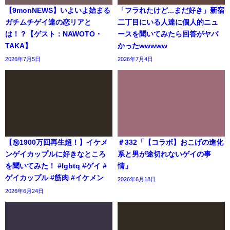
【9monNEWS】いよいよ始まる
「フラれたけど...まだ好き」新宿
ガチムチゲイ達の恋リアと
二丁目にいる人達に個人的ニュ
は！？【ゲスト：NAWOTO・
ースを聞いてみたら回答がヤバ
TAKA】
かったwwwww
2026年7月5日
2026年7月4日
【㊗️1900万回再生超！】イケメ
＃332「【コラボ】おこげの進化
ンゲイカップルに好きなところ
系と男が途切れないゲイの事
を聞いてみた！ #lgbtq #ゲイ #
情」
ゲイカップル #筋肉 #イケメン
2026年6月18日
2026年6月24日