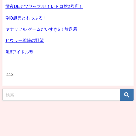
徹夜DEテツヤッフル!！レトロ館2号店！
剛Q超児ともっふる！
ヤナッフル ゲームだいすき6！放送局
ヒウラー総統の野望
魁!!アイドル塾!
t112