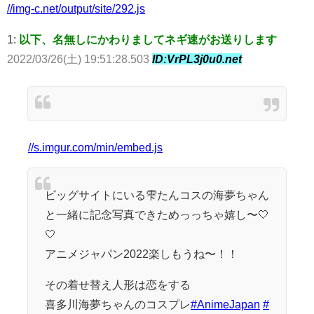
//img-c.net/output/site/292.js
1:
以下、名無しにかわりましてネギ速がお送りします
2022/03/26(土) 19:51:28.503
ID:VrPL3j0u0.net
//s.imgur.com/min/embed.js
ビッグサイトにいる雫たんコスの海夢ちゃん
と一緒に記念写真できためっっちゃ嬉し〜🤍
🤍
アニメジャパン2022楽しもうね〜！！
その着せ替え人形は恋をする
喜多川海夢ちゃんのコスプレ
#AnimeJapan
#