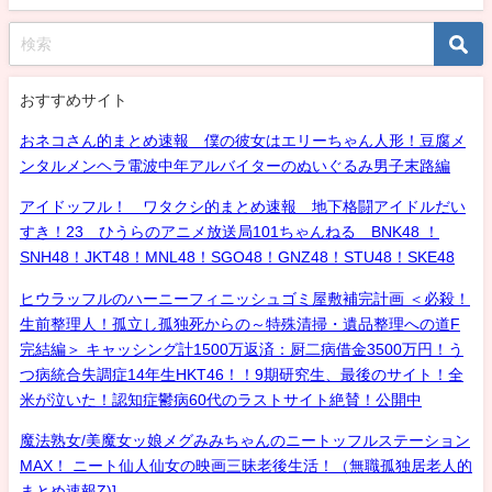
おすすめサイト
おネコさん的まとめ速報 僕の彼女はエリーちゃん人形！豆腐メ
ンタルメンヘラ電波中年アルバイターのぬいぐるみ男子末路編
アイドッフル！ ワタクシ的まとめ速報 地下格闘アイドルだい
すき！23 ひうらのアニメ放送局101ちゃんねる BNK48 ！
SNH48！JKT48！MNL48！SGO48！GNZ48！STU48！SKE48
ヒウラッフルのハーニーフィニッシュゴミ屋敷補完計画 ＜必殺！
生前整理人！孤立し孤独死からの～特殊清掃・遺品整理への道F
完結編＞ キャッシング計1500万返済：厨二病借金3500万円！う
つ病統合失調症14年生HKT46！！9期研究生、最後のサイト！全
米が泣いた！認知症鬱病60代のラストサイト絶賛！公開中
魔法熟女/美魔女ッ娘メグみみちゃんのニートッフルステーション
MAX！ ニート仙人仙女の映画三昧老後生活！（無職孤独居老人的
まとめ速報Z)]