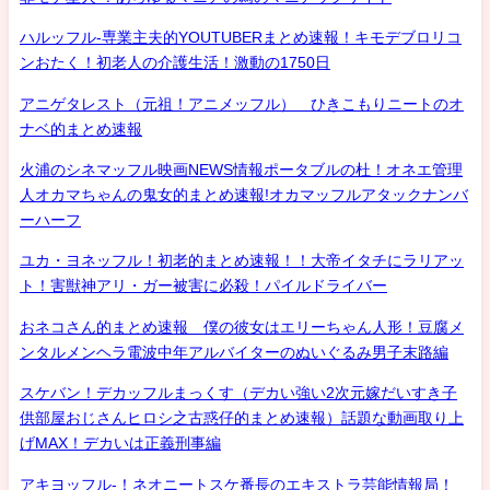
ハルッフル-専業主夫的YOUTUBERまとめ速報！キモデブロリコ
ンおたく！初老人の介護生活！激動の1750日
アニゲタレスト（元祖！アニメッフル） ひきこもりニートのオ
ナベ的まとめ速報
火浦のシネマッフル映画NEWS情報ポータブルの杜！オネエ管理
人オカマちゃんの鬼女的まとめ速報!オカマッフルアタックナンバ
ーハーフ
ユカ・ヨネッフル！初老的まとめ速報！！大帝イタチにラリアッ
ト！害獣神アリ・ガー被害に必殺！パイルドライバー
おネコさん的まとめ速報 僕の彼女はエリーちゃん人形！豆腐メ
ンタルメンヘラ電波中年アルバイターのぬいぐるみ男子末路編
スケバン！デカッフルまっくす（デカい強い2次元嫁だいすき子
供部屋おじさんヒロシ之古惑仔的まとめ速報）話題な動画取り上
げMAX！デカいは正義刑事編
アキヨッフル-！ネオニートスケ番長のエキストラ芸能情報局！