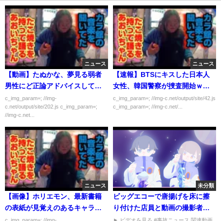
ニュース
ニュース
【動画】たぬかな、夢見る弱者
【速報】BTSにキスした日本人
男性にど正論アドバイスしてし
女性、韓国警察が捜査開始ｗｗ
まう
ｗｗｗｗ
c_img_param=; //img-
c_img_param=; //img-c.net/output/site/42.js
c.net/output/site/202.js c_img_param=;
c_img_param=; //img-c.net/...
//img-c.net...
ニュース
未分類
【画像】ホリエモン、最新書籍
ビッグエコーで唐揚げを床に擦
の表紙が見覚えのあるキャラク
り付けた店員と動画の撮影者は
ターで炎上
誰? 第一興商は特定した? 店舗は
c_img_param=; //img-
► ビデオを見る #事故ニュース 関連動画