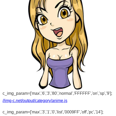
c_img_param=['max','6','3','80','normal','FFFFFF','on','sp','9'];
//img-c.net/output/category/anime.js
c_img_param=['max','3','1','0','list','0009FF','off','pc','14'];