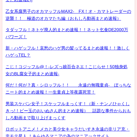
乙女系腐男子のオカマッフルMAX2- FX！オ・カマトレーダーの
逆襲！！ 極道のオカマたち編（おもしろ動画まとめ速報）
タダッフル！ネトゲ廃人的まとめ速報！！ネット乞食DE2000万
パワーズ！
新・ハゲッフル！哀愁のハゲ男の髪ってるまとめ速報！！激しく
ハゲっTEL？
こじ！コジッフル@！-レズっ娘百合ネエ！こじらせ！50独身処
女のBL腐女子的まとめ速報-
何だ！何が？真・シロッフル！！ 永遠の無職童貞- ぼっちな
ニート的まとめ速報！一生童貞上等夜露死苦！
男装スケバン女子！スケッフルまっくす！（新・ナンノひゃくし
きっ!！ビー玉のおいぬさん的まとめ速報） 話題な事件からおも
しろ動画まで取り上げまっくす
ロボットアニメ！メカと美少女キャラだいすき永遠の非リア充・
非モテ星人 ！あらゆるマニアの為のマニアックサイト