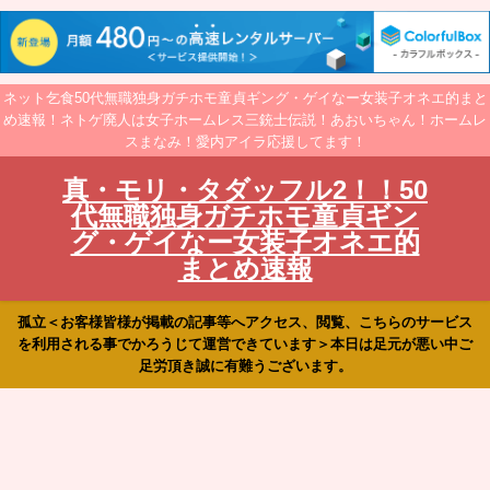
ネット乞食50代無職独身ガチホモ童貞ギング・ゲイなー女装子オネエ的まと
め速報！ネトゲ廃人は女子ホームレス三銃士伝説！あおいちゃん！ホームレ
スまなみ！愛内アイラ応援してます！
真・モリ・タダッフル2！！50
代無職独身ガチホモ童貞ギン
グ・ゲイなー女装子オネエ的
まとめ速報
孤立＜お客様皆様が掲載の記事等へアクセス、閲覧、こちらのサービス
を利用される事でかろうじて運営できています＞本日は足元が悪い中ご
足労頂き誠に有難うございます。