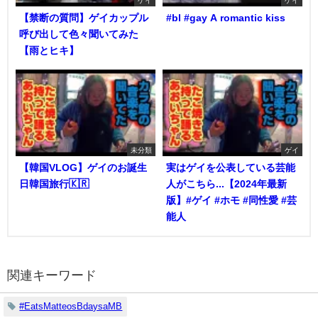
ゲイ
ゲイ
【禁断の質問】ゲイカップル
#bl #gay A romantic kiss
呼び出して色々聞いてみた
【雨とヒキ】
未分類
ゲイ
【韓国VLOG】ゲイのお誕生
実はゲイを公表している芸能
日韓国旅行🇰🇷
人がこちら...【2024年最新
版】#ゲイ #ホモ #同性愛 #芸
能人
関連キーワード
#EatsMatteosBdaysaMB