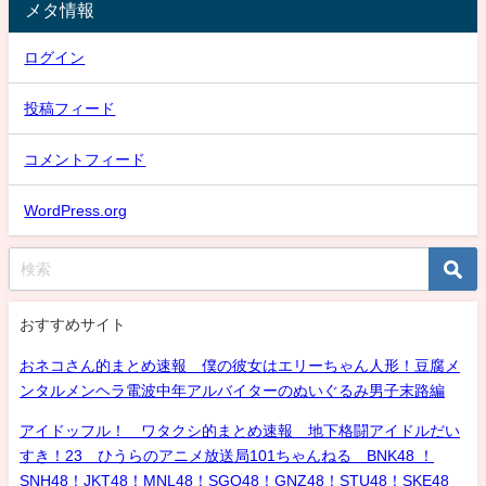
メタ情報
ログイン
投稿フィード
コメントフィード
WordPress.org
おすすめサイト
おネコさん的まとめ速報 僕の彼女はエリーちゃん人形！豆腐メ
ンタルメンヘラ電波中年アルバイターのぬいぐるみ男子末路編
アイドッフル！ ワタクシ的まとめ速報 地下格闘アイドルだい
すき！23 ひうらのアニメ放送局101ちゃんねる BNK48 ！
SNH48！JKT48！MNL48！SGO48！GNZ48！STU48！SKE48