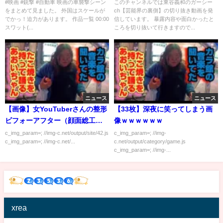
#映画 #銃撃 #自動車 映画の車襲撃シーン
このチャンネルでは東谷義和のガーシー
をまとめて見ました。 外国はスケールが
ch【芸能界の裏側】の切り抜き動画を発
でかっ！迫力があります。 作品一覧 00:00
信しています。 暴露内容や面白かったと
スワット(...
ころを切り抜いて行きますので...
ニュース
ニュース
【画像】女YouTuberさんの整形
【33枚】深夜に笑ってしまう画
ビフォーアフター（顔面総工事
像ｗｗｗｗｗｗ
費1000万円）
c_img_param=; //img-c.net/output/site/42.js
c_img_param=; //img-
c_img_param=; //img-c.net/...
c.net/output/category/game.js
c_img_param=; //img-...
xrea