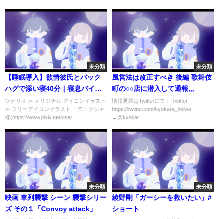
未分類
未分類
【睡眠導入】欲情彼氏とバック
風営法は改正すべき 後編 歌舞伎
ハグで添い寝40分｜寝息バイノ
町の○○店に潜入して通報,,,
ーラルボイスASMR
シナリオ ≫ オリジナル アイコンイラスト
情報更新はTwitterにて！ Twitter
≫ フリーアイコンイラスト 作：チシャ
https://twitter.com/kyokara_heiwa​​​​
(breathing on ears /
様(https://www.pixiv.net/user...
→@kyokar...
whispering)
未分類
未分類
映画 車列襲撃 シーン 襲撃シリー
綾野剛「ガーシーを救いたい」#
ズ その１「Convoy attack」
ショート