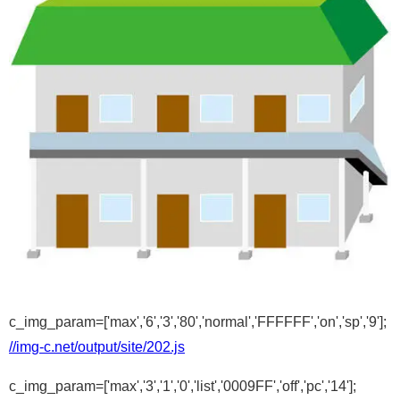
c_img_param=['max','6','3','80','normal','FFFFFF','on','sp','9'];
//img-c.net/output/site/202.js
c_img_param=['max','3','1','0','list','0009FF','off','pc','14'];