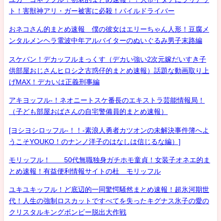
ト！害獣神アリ・ガー被害に必殺！パイルドライバー
おネコさん的まとめ速報 僕の彼女はエリーちゃん人形！豆腐メ
ンタルメンヘラ電波中年アルバイターのぬいぐるみ男子末路編
スケバン！デカッフルまっくす（デカい強い2次元嫁だいすき子
供部屋おじさんヒロシ之古惑仔的まとめ速報）話題な動画取り上
げMAX！デカいは正義刑事編
アキヨッフル-！ネオニートスケ番長のエキストラ芸能情報局！
（子ども部屋おばさんの自宅警備員的まとめ速報）
[ヨシヨシロッフル-！！-素浪人勇者カツオンの未解決事件簿へよ
うこそYOUKO！のナンノ洋子のはなしは信じるな編）]
モリッフル！ 50代無職独身ガチホモ童貞！女装子オネエ的ま
とめ速報！有益便利情報サイトの杜 モリッフル
ユキユキッフル！ど底辺的一同驚愕騒然まとめ速報！超氷河期世
代！人生の強制ロスカットですべてを失ったキグナス氷子の愛の
クリスタルキングボンビー脱出大作戦