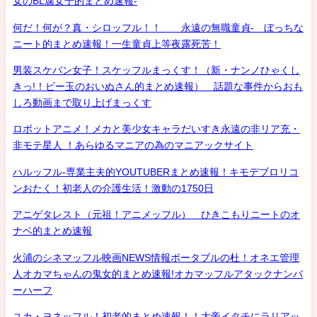
女のBL腐女子的まとめ速報-
何だ！何が？真・シロッフル！！ 永遠の無職童貞- ぼっちな
ニート的まとめ速報！一生童貞上等夜露死苦！
男装スケバン女子！スケッフルまっくす！（新・ナンノひゃくし
きっ!！ビー玉のおいぬさん的まとめ速報） 話題な事件からおも
しろ動画まで取り上げまっくす
ロボットアニメ！メカと美少女キャラだいすき永遠の非リア充・
非モテ星人 ！あらゆるマニアの為のマニアックサイト
ハルッフル-専業主夫的YOUTUBERまとめ速報！キモデブロリコ
ンおたく！初老人の介護生活！激動の1750日
アニゲタレスト（元祖！アニメッフル） ひきこもりニートのオ
ナベ的まとめ速報
火浦のシネマッフル映画NEWS情報ポータブルの杜！オネエ管理
人オカマちゃんの鬼女的まとめ速報!オカマッフルアタックナンバ
ーハーフ
ユカ・ヨネッフル！初老的まとめ速報！！大帝イタチにラリアッ