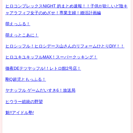
ヒロコンプレックスNIGHT 的まとめ速報！！子供が欲しいど陰キ
ャアラフィフ女子のめざせ！専業主婦！婚活計画編
萌えっふる！
萌えっとこあに！
ヒロシッフル！ヒロシデース山さんのリフォームひとりDIY！！
ヒロユキユキッフルMAX！スーパークッキング！
徹夜DEテツヤッフル!！レトロ館2号店！
剛Q超児ともっふる！
ヤナッフル ゲームだいすき6！放送局
ヒウラー総統の野望
魁!!アイドル塾!