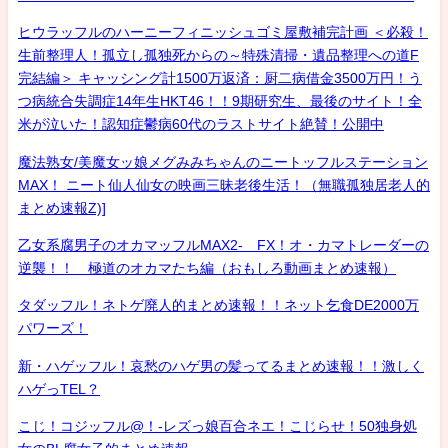
ヒウラッフルのハーニーフィニッシュゴミ屋敷補完計画 ＜必殺！
生前整理人！孤立し孤独死からの～特殊清掃・遺品整理への道F
完結編＞ キャッシング計1500万返済：厨二病借金3500万円！う
つ病統合失調症14年生HKT46！！9期研究生、最後のサイト！全
米が泣いた！認知症鬱病60代のラストサイト絶賛！公開中
魔法熟女/美魔女ッ娘メグみみちゃんのニートッフルステーション
MAX！ ニート仙人仙女の映画三昧老後生活！（無職孤独居老人的
まとめ速報Z)]
乙女系腐男子のオカマッフルMAX2- FX！オ・カマトレーダーの
逆襲！！ 極道のオカマたち編（おもしろ動画まとめ速報）
タダッフル！ネトゲ廃人的まとめ速報！！ネット乞食DE2000万
パワーズ！
新・ハゲッフル！哀愁のハゲ男の髪ってるまとめ速報！！激しく
ハゲっTEL？
こじ！コジッフル@！-レズっ娘百合ネエ！こじらせ！50独身処