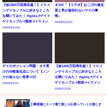
【㊗️1900万回再生超！】イケメ
＃332「【コラボ】おこげの進化
ンゲイカップルに好きなところ
系と男が途切れないゲイの事
を聞いてみた！ #lgbtq #ゲイ #
情」
ゲイカップル #筋肉 #イケメン
2026年6月18日
2026年6月24日
ゲイのポジション問題・タチ受
【㊗️1000万回再生超！】イケメ
けの分岐進化点について【ノン
ンゲイカップルに好きなところ
ケの知らない世界 #3】
を聞いてみた！ #lgbtq #ゲイ #
ゲイカップル #筋肉 #イケメン
2026年6月1日
2026年1月2日
工事現場にスーツ着て差し入れ持っていくの楽しす