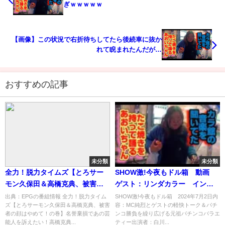
ぎｗｗｗｗｗ
【画像】この状況で右折待ちしてたら後続車に抜か
れて睨まれたんだが…
おすすめの記事
未分類
未分類
全力！脱力タイムズ【とろサー
SHOW激!今夜もドル箱 動画
モン久保田＆高橋克典、被害者
ゲスト：リンダカラー∞インフ
の顔はやめて！の巻】[字]…の番
ィニティ 7月2日
出典：EPGの番組情報 全力！脱力タイム
SHОW激!今夜もドル箱 2024年7月2日内
ズ【とろサーモン久保田＆高橋克典、被害
容：MC純烈とゲストの軽快トーク＆パチ
組内容解析まとめ
者の顔はやめて！の巻】名誉棄損であの芸
ンコ勝負を繰り広げる元祖パチンコバラエ
能人を訴えたい！高橋克典...
ティー出演者：白川...