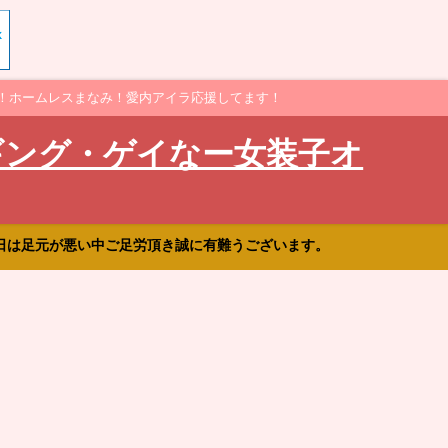
！ホームレスまなみ！愛内アイラ応援してます！
ギング・ゲイなー女装子オ
日は足元が悪い中ご足労頂き誠に有難うございます。