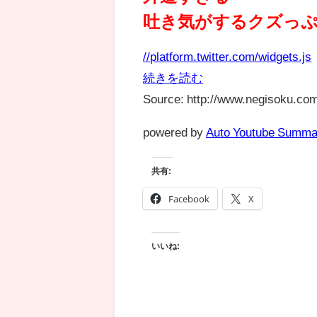
吐き気がするクズっ
//platform.twitter.com/widgets.js
続きを読む
Source: http://www.negisoku.com
powered by
Auto Youtube Summa
共有:
Facebook
X
いいね: