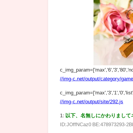
c_img_param=['max','6','3','80','no
//img-c.net/output/category/game
c_img_param=['max','3','1','0','list',
//img-c.net/output/site/292.js
1:
以下、名無しにかわりまして
ID:JOffNCaz0 BE:478973293-2B