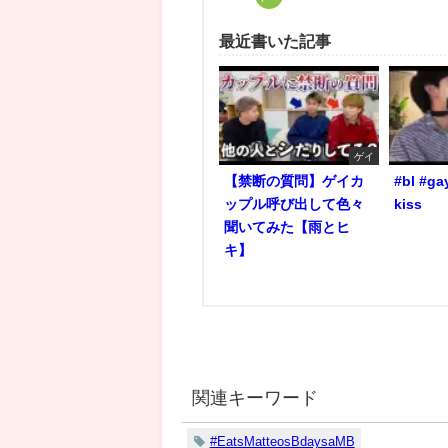
最近書いた記事
ゲイ
【禁断の質問】ゲイカ
#bl #ga
ップル呼び出して色々
kiss
聞いてみた【雨とヒ
キ】
関連キーワード
#EatsMatteosBdaysaMB