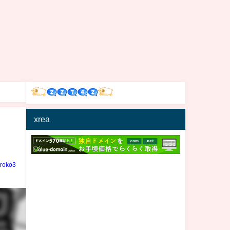
xrea
iroko3