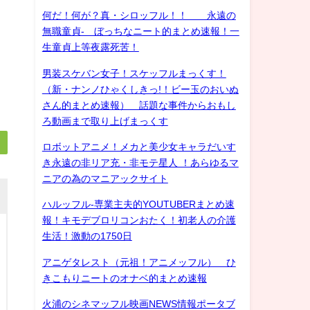
何だ！何が？真・シロッフル！！ 永遠の
無職童貞- ぼっちなニート的まとめ速報！一
生童貞上等夜露死苦！
男装スケバン女子！スケッフルまっくす！
（新・ナンノひゃくしきっ!！ビー玉のおいぬ
さん的まとめ速報） 話題な事件からおもし
ろ動画まで取り上げまっくす
ロボットアニメ！メカと美少女キャラだいす
き永遠の非リア充・非モテ星人 ！あらゆるマ
ニアの為のマニアックサイト
ハルッフル-専業主夫的YOUTUBERまとめ速
報！キモデブロリコンおたく！初老人の介護
生活！激動の1750日
アニゲタレスト（元祖！アニメッフル） ひ
きこもりニートのオナベ的まとめ速報
火浦のシネマッフル映画NEWS情報ポータブ