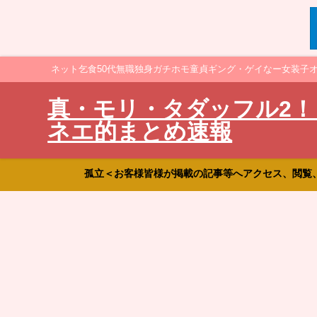
ネット乞食50代無職独身ガチホモ童貞ギング・ゲイなー女装子
真・モリ・タダッフル2！
ネエ的まとめ速報
孤立＜お客様皆様が掲載の記事等へアクセス、閲覧