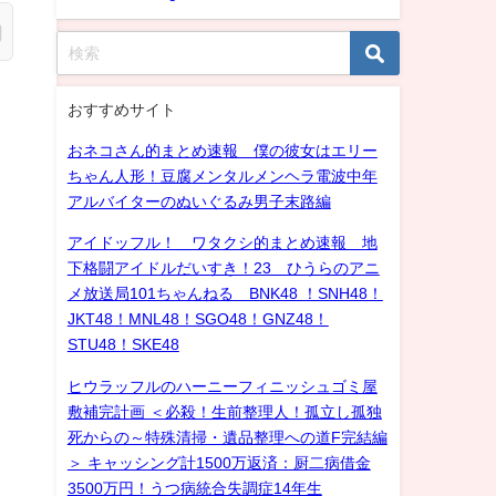
おすすめサイト
おネコさん的まとめ速報 僕の彼女はエリー
ちゃん人形！豆腐メンタルメンヘラ電波中年
アルバイターのぬいぐるみ男子末路編
アイドッフル！ ワタクシ的まとめ速報 地
下格闘アイドルだいすき！23 ひうらのアニ
メ放送局101ちゃんねる BNK48 ！SNH48！
JKT48！MNL48！SGO48！GNZ48！
STU48！SKE48
ヒウラッフルのハーニーフィニッシュゴミ屋
敷補完計画 ＜必殺！生前整理人！孤立し孤独
死からの～特殊清掃・遺品整理への道F完結編
＞ キャッシング計1500万返済：厨二病借金
3500万円！うつ病統合失調症14年生