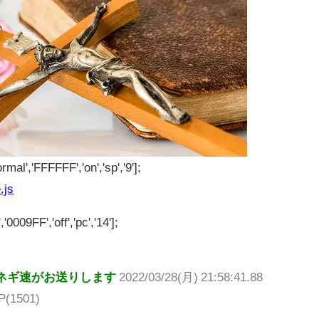
rmal','FFFFFF','on','sp','9'];
.js
'0009FF','off','pc','14'];
ネギ速がお送りします
2022/03/28(月) 21:58:41.88
P(1501)