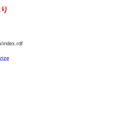
ぷり
/index.rdf
rize