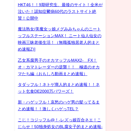
HKT46！！9期研究生、最後のサイト！全米が
泣いた！認知症鬱病60代のラストサイト絶
賛！公開中
魔法熟女/美魔女ッ娘メグみみちゃんのニート
ッフルステーションMAX！ ニート仙人仙女の
映画三昧老後生活！（無職孤独居老人的まと
め速報Z)]
乙女系腐男子のオカマッフルMAX2- FX！
オ・カマトレーダーの逆襲！！ 極道のオカ
マたち編（おもしろ動画まとめ速報）
タダッフル！ネトゲ廃人的まとめ速報！！ネ
ット乞食DE2000万パワーズ！
新・ハゲッフル！哀愁のハゲ男の髪ってるま
とめ速報！！激しくハゲっTEL？
こじ！コジッフル@！-レズっ娘百合ネエ！こ
じらせ！50独身処女のBL腐女子的まとめ速報-