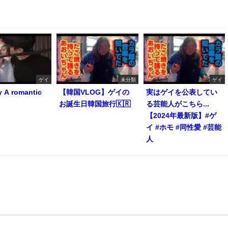
ゲイ
未分類
ゲイ
y A romantic
【韓国VLOG】ゲイの
実はゲイを公表してい
お誕生日韓国旅行🇰🇷
る芸能人がこちら...
【2024年最新版】#ゲ
イ #ホモ #同性愛 #芸能
人