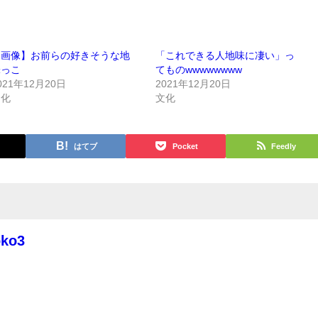
【画像】お前らの好きそうな地
「これできる人地味に凄い」っ
味っこ
てものwwwwwwww
021年12月20日
2021年12月20日
文化
文化
はてブ
Pocket
Feedly
oko3