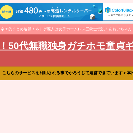
オネエ的まとめ速報！ネトゲ廃人は女子ホームレス三銃士伝説！あおいちゃん
！50代無職独身ガチホモ童貞
、こちらのサービスを利用される事でかろうじて運営できています＞本