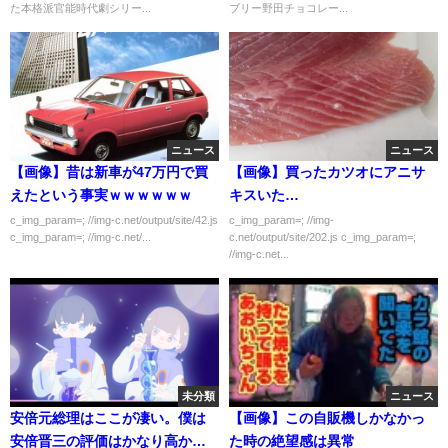
た本格派官能時代劇シリー...
ブリー野田チョコレー...
ニュース
ニュース
【画像】昔は新車が47万円で買
【画像】買ったカツオにアニサ
えたという事実ｗｗｗｗｗｗ
キスいた…
c_img_param=; //img-c.net/output/site/42.js
c_img_param=; //img-
c_img_param=; //img-c.net/...
c.net/output/site/202.js c_img_param=;
//img-c.net...
未分類
ニュース
安倍元総理はここが凄い。僕は
【画像】この自販機しかなかっ
安倍晋三の評価はかなり高かっ
た時の絶望感は異常