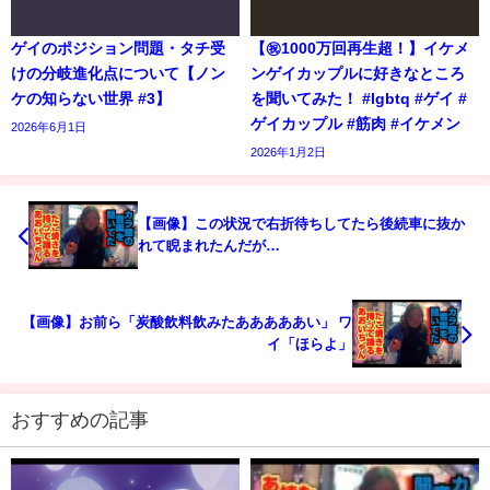
ゲイのポジション問題・タチ受
【㊗️1000万回再生超！】イケメ
けの分岐進化点について【ノン
ンゲイカップルに好きなところ
ケの知らない世界 #3】
を聞いてみた！ #lgbtq #ゲイ #
ゲイカップル #筋肉 #イケメン
2026年6月1日
2026年1月2日
【画像】この状況で右折待ちしてたら後続車に抜か
れて睨まれたんだが…
【画像】お前ら「炭酸飲料飲みたあああああい」 ワ
イ「ほらよ」
おすすめの記事