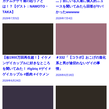
ガチムチゲイ達の恋リアと
二丁目にいる人達に個人的ニュ
は！？【ゲスト：NAWOTO・
ースを聞いてみたら回答がヤバ
TAKA】
かったwwwww
2026年7月5日
2026年7月4日
【㊗️1900万回再生超！】イケメ
＃332「【コラボ】おこげの進化
ンゲイカップルに好きなところ
系と男が途切れないゲイの事
を聞いてみた！ #lgbtq #ゲイ #
情」
ゲイカップル #筋肉 #イケメン
2026年6月18日
2026年6月24日