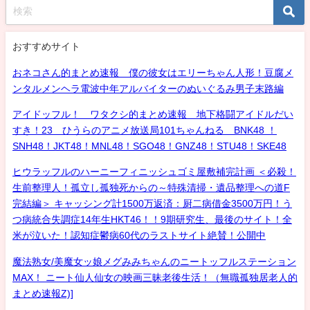
おすすめサイト
おネコさん的まとめ速報 僕の彼女はエリーちゃん人形！豆腐メ
ンタルメンヘラ電波中年アルバイターのぬいぐるみ男子末路編
アイドッフル！ ワタクシ的まとめ速報 地下格闘アイドルだい
すき！23 ひうらのアニメ放送局101ちゃんねる BNK48 ！
SNH48！JKT48！MNL48！SGO48！GNZ48！STU48！SKE48
ヒウラッフルのハーニーフィニッシュゴミ屋敷補完計画 ＜必殺！
生前整理人！孤立し孤独死からの～特殊清掃・遺品整理への道F
完結編＞ キャッシング計1500万返済：厨二病借金3500万円！う
つ病統合失調症14年生HKT46！！9期研究生、最後のサイト！全
米が泣いた！認知症鬱病60代のラストサイト絶賛！公開中
魔法熟女/美魔女ッ娘メグみみちゃんのニートッフルステーション
MAX！ ニート仙人仙女の映画三昧老後生活！（無職孤独居老人的
まとめ速報Z)]