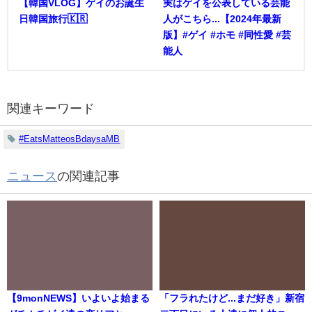
【韓国VLOG】ゲイのお誕生
実はゲイを公表している芸能
日韓国旅行🇰🇷
人がこちら...【2024年最新
版】#ゲイ #ホモ #同性愛 #芸
能人
関連キーワード
#EatsMatteosBdaysaMB
ニュース
の関連記事
【9monNEWS】いよいよ始まる
「フラれたけど...まだ好き」新宿