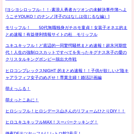
[ヨシヨシロッフル-！！-素浪人勇者カツオンの未解決事件簿へよ
うこそYOUKO！のナンノ洋子のはなしは信じるな編）]
モリッフル！ 50代無職独身ガチホモ童貞！女装子オネエ的ま
とめ速報！有益便利情報サイトの杜 モリッフル
ユキユキッフル！ど底辺的一同驚愕騒然まとめ速報！超氷河期世
代！人生の強制ロスカットですべてを失ったキグナス氷子の愛の
クリスタルキングボンビー脱出大作戦
ヒロコンプレックスNIGHT 的まとめ速報！！子供が欲しいど陰キ
ャアラフィフ女子のめざせ！専業主婦！婚活計画編
萌えっふる！
萌えっとこあに！
ヒロシッフル！ヒロシデース山さんのリフォームひとりDIY！！
ヒロユキユキッフルMAX！スーパークッキング！
徹夜DEテツヤッフル!！レトロ館2号店！