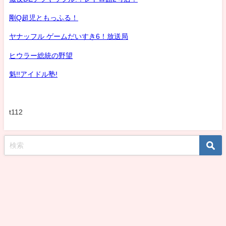
剛Q超児ともっふる！
ヤナッフル ゲームだいすき6！放送局
ヒウラー総統の野望
魁!!アイドル塾!
t112