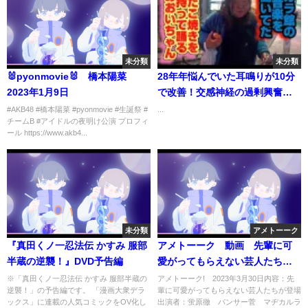
未分類
未分類
🐰pyonmovie🐰 橋本陽菜
28年年悩んでいた耳鳴りが10分
2023年1月9日
で改善！交感神経の過剰興奮を
鎮めれば耳鳴りは改善する！
#AKB48 #橋本陽菜 #pyonmovie #生誕祭 #
...
チームB #アイドルの夜明け公演 プロフィ
ール https://www.akb4...
未分類
アメトーーク
『真田くノ一忍法伝 かすみ 服部
アメトーーク 動画 先輩に可
半蔵の逆襲！』DVD予告編
愛がってもらえない芸人たちが
登場 3月30日
※「真田くノ一忍法伝 かすみ 服部半蔵の
アメトーーク! 2023年3月30日内容：先
逆襲！」の予告編です。 「漫画大衆デラ
輩に可愛がってもらえない芸人たちが登場
ックス」に連載の人気コミックをOV化し
出演者：蛍原徹 パンサー菅 マヂカルラ