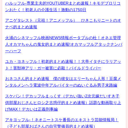
ハルッフル-専業主夫的YOUTUBERまとめ速報！キモデブロリコ
ンおたく！初老人の介護生活！激動の1750日
アニゲタレスト（元祖！アニメッフル） ひきこもりニートのオ
ナベ的まとめ速報
火浦のシネマッフル映画NEWS情報ポータブルの杜！オネエ管理
人オカマちゃんの鬼女的まとめ速報!オカマッフルアタックナンバ
ーハーフ
ユカ・ヨネッフル！初老的まとめ速報！！大帝イタチにラリアッ
ト！害獣神アリ・ガー被害に必殺！パイルドライバー
おネコさん的まとめ速報 僕の彼女はエリーちゃん人形！豆腐メ
ンタルメンヘラ電波中年アルバイターのぬいぐるみ男子末路編
スケバン！デカッフルまっくす（デカい強い2次元嫁だいすき子
供部屋おじさんヒロシ之古惑仔的まとめ速報）話題な動画取り上
げMAX！デカいは正義刑事編
アキヨッフル-！ネオニートスケ番長のエキストラ芸能情報局！
（子ども部屋おばさんの自宅警備員的まとめ速報）