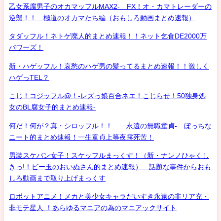
乙女系腐男子のオカマッフルMAX2- FX！オ・カマトレーダーの
逆襲！！ 極道のオカマたち編（おもしろ動画まとめ速報）
タダッフル！ネトゲ廃人的まとめ速報！！ネット乞食DE2000万
パワーズ！
新・ハゲッフル！哀愁のハゲ男の髪ってるまとめ速報！！激しく
ハゲっTEL？
こじ！コジッフル@！-レズっ娘百合ネエ！こじらせ！50独身処
女のBL腐女子的まとめ速報-
何だ！何が？真・シロッフル！！ 永遠の無職童貞- ぼっちな
ニート的まとめ速報！一生童貞上等夜露死苦！
男装スケバン女子！スケッフルまっくす！（新・ナンノひゃくし
きっ!！ビー玉のおいぬさん的まとめ速報） 話題な事件からおも
しろ動画まで取り上げまっくす
ロボットアニメ！メカと美少女キャラだいすき永遠の非リア充・
非モテ星人 ！あらゆるマニアの為のマニアックサイト