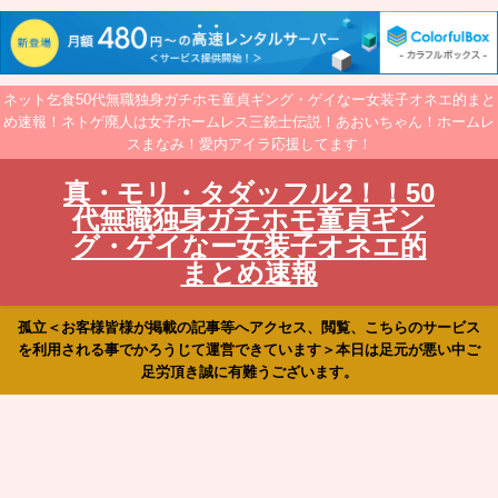
ネット乞食50代無職独身ガチホモ童貞ギング・ゲイなー女装子オネエ的まと
め速報！ネトゲ廃人は女子ホームレス三銃士伝説！あおいちゃん！ホームレ
スまなみ！愛内アイラ応援してます！
真・モリ・タダッフル2！！50
代無職独身ガチホモ童貞ギン
グ・ゲイなー女装子オネエ的
まとめ速報
孤立＜お客様皆様が掲載の記事等へアクセス、閲覧、こちらのサービス
を利用される事でかろうじて運営できています＞本日は足元が悪い中ご
足労頂き誠に有難うございます。