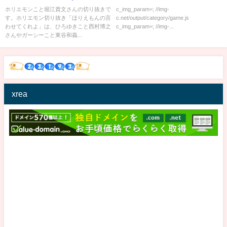
たと思います【安倍元総理】
ホリエモンこと堀江貴文さんの切り抜きで
c_img_param=; //img-
す。ホリエモン切り抜き「ほりえもんの言
c.net/output/category/game.js
【安倍】【演説】【奈良】【撃
わせてくれよ」は、ひろゆきこと西村博之
c_img_param=; //img-...
たれた】【散弾銃】【ホリエモ
さんやガーシーこと東谷和義...
ン切り抜き】
xrea