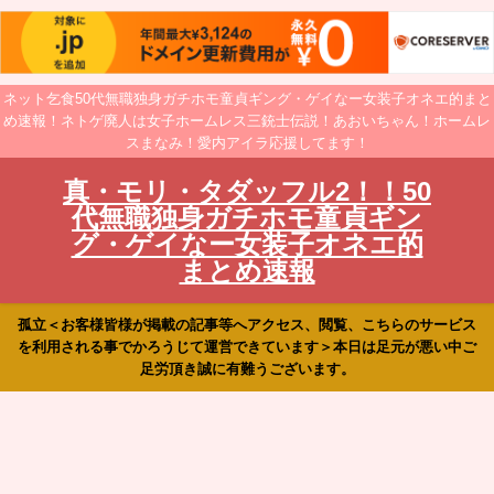
ネット乞食50代無職独身ガチホモ童貞ギング・ゲイなー女装子オネエ的まと
め速報！ネトゲ廃人は女子ホームレス三銃士伝説！あおいちゃん！ホームレ
スまなみ！愛内アイラ応援してます！
真・モリ・タダッフル2！！50
代無職独身ガチホモ童貞ギン
グ・ゲイなー女装子オネエ的
まとめ速報
孤立＜お客様皆様が掲載の記事等へアクセス、閲覧、こちらのサービス
を利用される事でかろうじて運営できています＞本日は足元が悪い中ご
足労頂き誠に有難うございます。