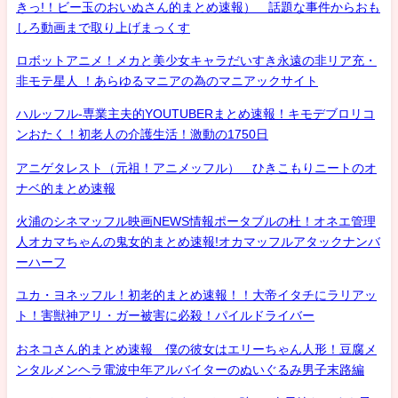
きっ!！ビー玉のおいぬさん的まとめ速報） 話題な事件からおも
しろ動画まで取り上げまっくす
ロボットアニメ！メカと美少女キャラだいすき永遠の非リア充・
非モテ星人 ！あらゆるマニアの為のマニアックサイト
ハルッフル-専業主夫的YOUTUBERまとめ速報！キモデブロリコ
ンおたく！初老人の介護生活！激動の1750日
アニゲタレスト（元祖！アニメッフル） ひきこもりニートのオ
ナベ的まとめ速報
火浦のシネマッフル映画NEWS情報ポータブルの杜！オネエ管理
人オカマちゃんの鬼女的まとめ速報!オカマッフルアタックナンバ
ーハーフ
ユカ・ヨネッフル！初老的まとめ速報！！大帝イタチにラリアッ
ト！害獣神アリ・ガー被害に必殺！パイルドライバー
おネコさん的まとめ速報 僕の彼女はエリーちゃん人形！豆腐メ
ンタルメンヘラ電波中年アルバイターのぬいぐるみ男子末路編