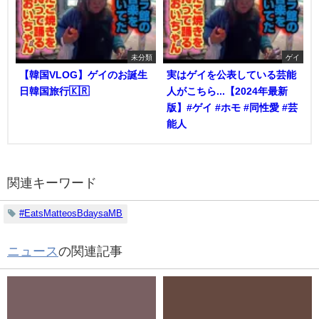
未分類
ゲイ
【韓国VLOG】ゲイのお誕生
実はゲイを公表している芸能
日韓国旅行🇰🇷
人がこちら...【2024年最新
版】#ゲイ #ホモ #同性愛 #芸
能人
関連キーワード
#EatsMatteosBdaysaMB
ニュース
の関連記事