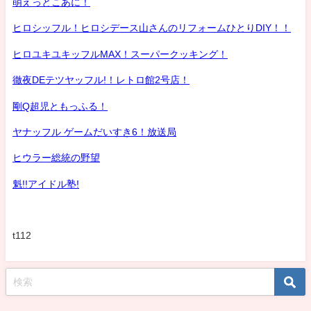
萌えっとこあに！
ヒロシッフル！ヒロシデース山さんのリフォームひとりDIY！！
ヒロユキユキッフルMAX！スーパークッキング！
徹夜DEテツヤッフル!！レトロ館2号店！
剛Q超児ともっふる！
ヤナッフル ゲームだいすき6！放送局
ヒウラー総統の野望
魁!!アイドル塾!
t112