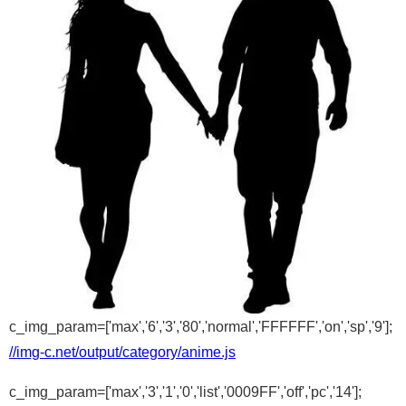
c_img_param=['max','6','3','80','normal','FFFFFF','on','sp','9'];
//img-c.net/output/category/anime.js
c_img_param=['max','3','1','0','list','0009FF','off','pc','14'];