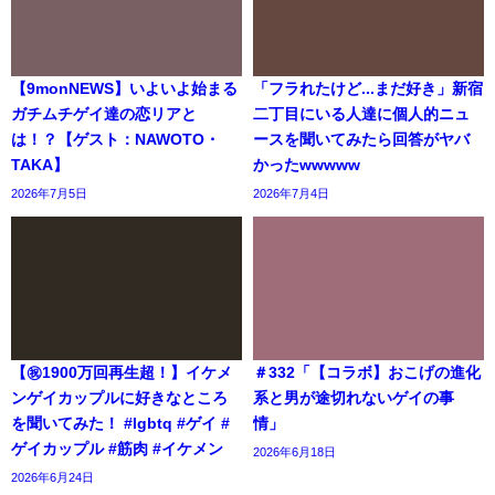
【9monNEWS】いよいよ始まる
「フラれたけど...まだ好き」新宿
ガチムチゲイ達の恋リアと
二丁目にいる人達に個人的ニュ
は！？【ゲスト：NAWOTO・
ースを聞いてみたら回答がヤバ
TAKA】
かったwwwww
2026年7月5日
2026年7月4日
【㊗️1900万回再生超！】イケメ
＃332「【コラボ】おこげの進化
ンゲイカップルに好きなところ
系と男が途切れないゲイの事
を聞いてみた！ #lgbtq #ゲイ #
情」
ゲイカップル #筋肉 #イケメン
2026年6月18日
2026年6月24日