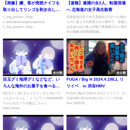
【画像】嬢、客が突然ナイフを
【速報】逮捕の女2人、転落現場
取り出してリンゴを剥き出して
へ 北海道の女子高生殺害
恐怖…
c_img_param=; //img-
北海道旭川市で女子高校生(17)がつり橋か
c.net/output/category/game.js
ら川に落とされ殺害された事件で、現場に
c_img_param=; //img-...
は生徒のほか殺人容疑で再逮捕された旭川
市の無職 内田梨瑚容疑...
未分類
未分類
目玉グミ地球グミなどなど、い
FUGA / Big H 2024.4.19ILL リ
ろんな海外のお菓子を食べるぞ
リイベ in 渋谷HMV
～！！himawari-CH
#目玉グミ #ひまわりチャンネル #まーち
FUGA / Big H 2024.4.19 ILL リリイベ in
ゃんおーちゃん ・メゾピアノ×HIMAWARI
渋谷HMV #FUGA #ILL #リリイベ #渋谷
ちゃんねるコラボ服はこちら♪
hmv @MIUR...
https://www...