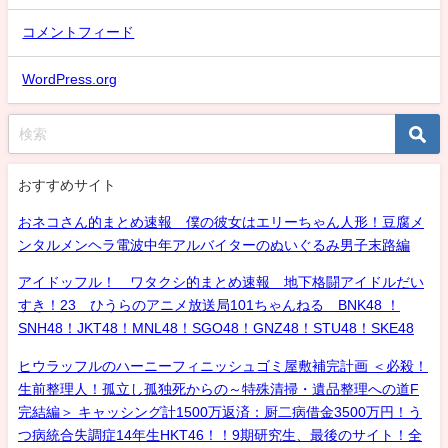
コメントフィード
WordPress.org
おすすめサイト
おネコさん的まとめ速報 僕の彼女はエリーちゃん人形！豆腐メ
ンタルメンヘラ電波中年アルバイターのぬいぐるみ男子末路編
アイドッフル！ ワタクシ的まとめ速報 地下格闘アイドルだい
すき！23 ひうらのアニメ放送局101ちゃんねる BNK48 ！
SNH48！JKT48！MNL48！SGO48！GNZ48！STU48！SKE48
ヒウラッフルのハーニーフィニッシュゴミ屋敷補完計画 ＜必殺！
生前整理人！孤立し孤独死からの～特殊清掃・遺品整理への道F
完結編＞ キャッシング計1500万返済：厨二病借金3500万円！う
つ病統合失調症14年生HKT46！！9期研究生、最後のサイト！全