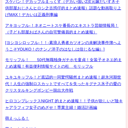
スケバン！デカッフルまっくす（デカい強い2次元嫁だいすき子
供部屋おじさんヒロシ之古惑仔的まとめ速報）話題な動画取り上
げMAX！デカいは正義刑事編
アキヨッフル-！ネオニートスケ番長のエキストラ芸能情報局！
（子ども部屋おばさんの自宅警備員的まとめ速報）
[ヨシヨシロッフル-！！-素浪人勇者カツオンの未解決事件簿へよ
うこそYOUKO！のナンノ洋子のはなしは信じるな編）]
モリッフル！ 50代無職独身ガチホモ童貞！女装子オネエ的ま
とめ速報！有益便利情報サイトの杜 モリッフル
ユキユキッフル！ど底辺的一同驚愕騒然まとめ速報！超氷河期世
代！人生の強制ロスカットですべてを失ったキグナス氷子の愛の
クリスタルキングボンビー脱出大作戦
ヒロコンプレックスNIGHT 的まとめ速報！！子供が欲しいど陰キ
ャアラフィフ女子のめざせ！専業主婦！婚活計画編
萌えっふる！