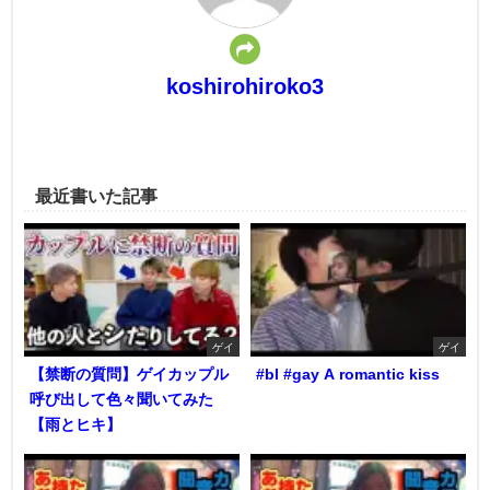
koshirohiroko3
最近書いた記事
ゲイ
ゲイ
【禁断の質問】ゲイカップル
#bl #gay A romantic kiss
呼び出して色々聞いてみた
【雨とヒキ】