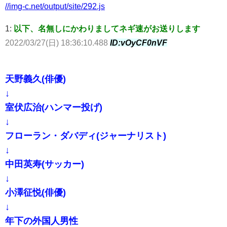
//img-c.net/output/site/292.js
1:
以下、名無しにかわりましてネギ速がお送りします
2022/03/27(日) 18:36:10.488
ID:vOyCF0nVF
天野義久(俳優)
↓
室伏広治(ハンマー投げ)
↓
フローラン・ダバディ(ジャーナリスト)
↓
中田英寿(サッカー)
↓
小澤征悦(俳優)
↓
年下の外国人男性