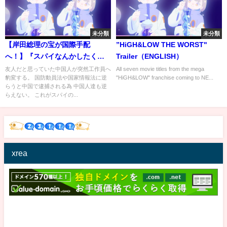
未分類
未分類
【岸田総理の宝が国際手配
”HiGH&LOW THE WORST"
へ！】『スパイなんかしたくな
Trailer（ENGLISH）
い！でもスパイしないと中国に
友人だと思っていた中国人が突然工作員へ
All seven movie titles from the mega
豹変する。 国防動員法や国家情報法に逆
"HiGH&LOW" franchise coming to NE...
帰国したら逮捕されるんだ！』
らうと中国で逮捕される為 中国人達も逆
これが中国共産党の実態！岸田
らえない。 これがスパイの...
総理！「中国人留学生は日本の
宝」とか言ってる場合じゃ無い
んだよ！
xrea