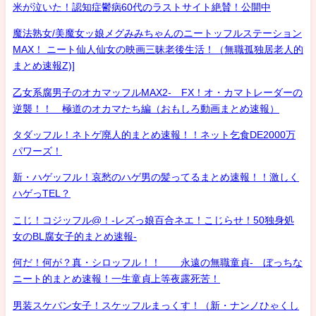
米が泣いた！認知症鬱病60代のラストサイト絶賛！公開中
魔法熟女/美魔女ッ娘メグみみちゃんのニートッフルステーション
MAX！ ニート仙人仙女の映画三昧老後生活！（無職孤独居老人的
まとめ速報Z)]
乙女系腐男子のオカマッフルMAX2- FX！オ・カマトレーダーの
逆襲！！ 極道のオカマたち編（おもしろ動画まとめ速報）
タダッフル！ネトゲ廃人的まとめ速報！！ネット乞食DE2000万
パワーズ！
新・ハゲッフル！哀愁のハゲ男の髪ってるまとめ速報！！激しく
ハゲっTEL？
こじ！コジッフル@！-レズっ娘百合ネエ！こじらせ！50独身処
女のBL腐女子的まとめ速報-
何だ！何が？真・シロッフル！！ 永遠の無職童貞- ぼっちな
ニート的まとめ速報！一生童貞上等夜露死苦！
男装スケバン女子！スケッフルまっくす！（新・ナンノひゃくし