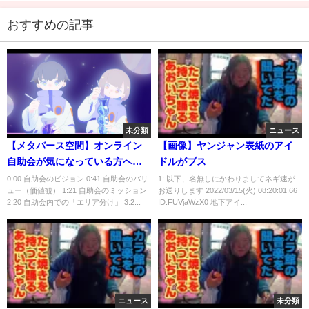
おすすめの記事
未分類
ニュース
【メタバース空間】オンライン
【画像】ヤンジャン表紙のアイ
自助会が気になっている方へ、
ドルがブス
自助会への益田医師の想い、ビ
0:00 自助会のビジョン 0:41 自助会のバリ
1: 以下、名無しにかわりましてネギ速が
ュー（価値観） 1:21 自助会のミッション
お送りします 2022/03/15(火) 08:20:01.66
ジョンやルールをわかりやすく
2:20 自助会内での「エリア分け」 3:2...
ID:FUVjaWzX0 地下アイ...
お伝えします【早稲田メンタル
クリニック 精神科医 益田裕介】
ニュース
未分類