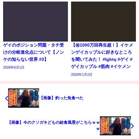
ゲイのポジション問題・タチ受
【㊗️1000万回再生超！】イケメ
けの分岐進化点について【ノン
ンゲイカップルに好きなところ
ケの知らない世界 #3】
を聞いてみた！ #lgbtq #ゲイ #
ゲイカップル #筋肉 #イケメン
2026年6月1日
2026年1月2日
【画像】釣った魚食べた
【画像】今のクソガキどもの給食風景がこちらｗｗ
ｗ