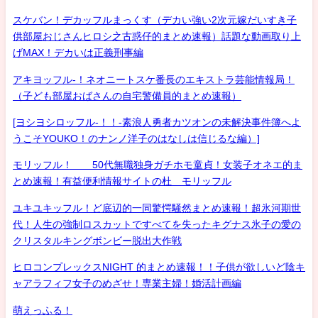
スケバン！デカッフルまっくす（デカい強い2次元嫁だいすき子
供部屋おじさんヒロシ之古惑仔的まとめ速報）話題な動画取り上
げMAX！デカいは正義刑事編
アキヨッフル-！ネオニートスケ番長のエキストラ芸能情報局！
（子ども部屋おばさんの自宅警備員的まとめ速報）
[ヨシヨシロッフル-！！-素浪人勇者カツオンの未解決事件簿へよ
うこそYOUKO！のナンノ洋子のはなしは信じるな編）]
モリッフル！ 50代無職独身ガチホモ童貞！女装子オネエ的ま
とめ速報！有益便利情報サイトの杜 モリッフル
ユキユキッフル！ど底辺的一同驚愕騒然まとめ速報！超氷河期世
代！人生の強制ロスカットですべてを失ったキグナス氷子の愛の
クリスタルキングボンビー脱出大作戦
ヒロコンプレックスNIGHT 的まとめ速報！！子供が欲しいど陰キ
ャアラフィフ女子のめざせ！専業主婦！婚活計画編
萌えっふる！