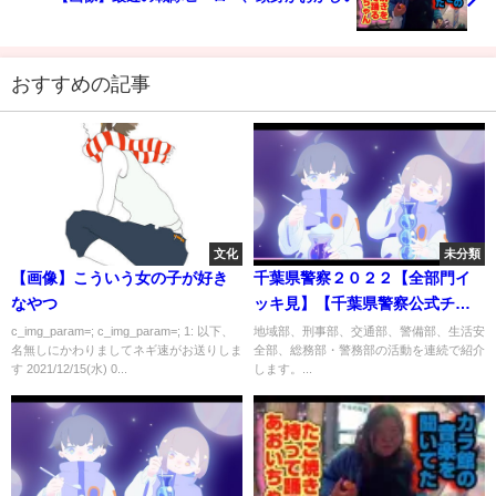
おすすめの記事
文化
未分類
【画像】こういう女の子が好き
千葉県警察２０２２【全部門イ
なやつ
ッキ見】【千葉県警察公式チャ
ンネル】
c_img_param=; c_img_param=; 1: 以下、
地域部、刑事部、交通部、警備部、生活安
名無しにかわりましてネギ速がお送りしま
全部、総務部・警務部の活動を連続で紹介
す 2021/12/15(水) 0...
します。...