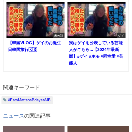
未分類
ゲイ
【韓国VLOG】ゲイのお誕生
実はゲイを公表している芸能
日韓国旅行🇰🇷
人がこちら...【2024年最新
版】#ゲイ #ホモ #同性愛 #芸
能人
関連キーワード
#EatsMatteosBdaysaMB
ニュース
の関連記事