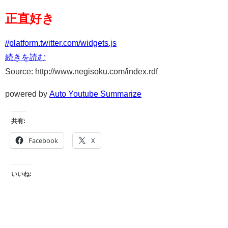
正直好き
//platform.twitter.com/widgets.js
続きを読む
Source: http://www.negisoku.com/index.rdf
powered by
Auto Youtube Summarize
共有:
Facebook
X
いいね: