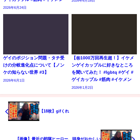
2026年6月18日
2026年6月24日
ゲイのポジション問題・タチ受
【㊗️1000万回再生超！】イケメ
けの分岐進化点について【ノン
ンゲイカップルに好きなところ
ケの知らない世界 #3】
を聞いてみた！ #lgbtq #ゲイ #
ゲイカップル #筋肉 #イケメン
2026年6月1日
2026年1月2日
【18枚】gifくれ
【画像】最近の戦隊ヒーロー、頭身がおかしい