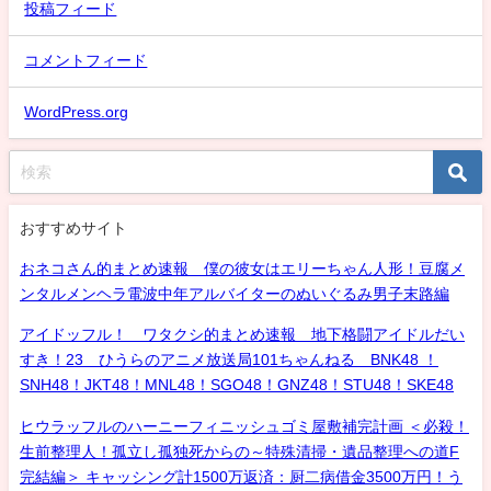
投稿フィード
コメントフィード
WordPress.org
おすすめサイト
おネコさん的まとめ速報 僕の彼女はエリーちゃん人形！豆腐メ
ンタルメンヘラ電波中年アルバイターのぬいぐるみ男子末路編
アイドッフル！ ワタクシ的まとめ速報 地下格闘アイドルだい
すき！23 ひうらのアニメ放送局101ちゃんねる BNK48 ！
SNH48！JKT48！MNL48！SGO48！GNZ48！STU48！SKE48
ヒウラッフルのハーニーフィニッシュゴミ屋敷補完計画 ＜必殺！
生前整理人！孤立し孤独死からの～特殊清掃・遺品整理への道F
完結編＞ キャッシング計1500万返済：厨二病借金3500万円！う