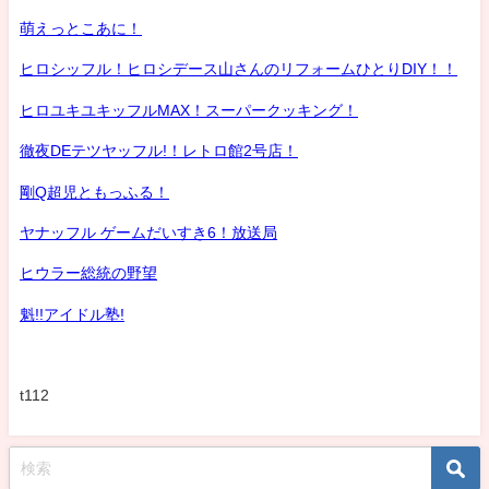
萌えっとこあに！
ヒロシッフル！ヒロシデース山さんのリフォームひとりDIY！！
ヒロユキユキッフルMAX！スーパークッキング！
徹夜DEテツヤッフル!！レトロ館2号店！
剛Q超児ともっふる！
ヤナッフル ゲームだいすき6！放送局
ヒウラー総統の野望
魁!!アイドル塾!
t112