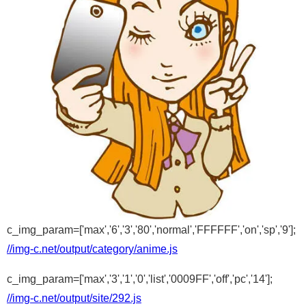
c_img_param=['max','6','3','80','normal','FFFFFF','on','sp','9'];
//img-c.net/output/category/anime.js
c_img_param=['max','3','1','0','list','0009FF','off','pc','14'];
//img-c.net/output/site/292.js