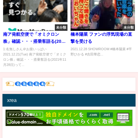
未分類
未分類
南ア発航空便で「オミクロン
橋本陽菜 ファンの浮気現場の直
株」確認・・・搭乗客語る(2021
撃を受ける
年11月28日)
1:名無しさん＠お腹いっぱい
2021.12.28 SHOWROOM #橋本陽菜 #平
2021.12.21(Tue) 南ア発航空便で「オミク
野ひかる #吉田華恋...
ロン株」確認・・・搭乗客語る(2021年11
月28日)って...
xrea