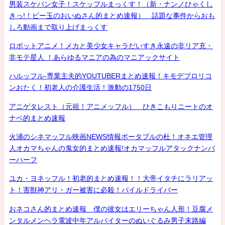
男装スケバン女子！スケッフルまっくす！（新・ナンノひゃくし
きっ!！ビー玉のおいぬさん的まとめ速報） 話題な事件からおも
しろ動画まで取り上げまっくす
ロボットアニメ！メカと美少女キャラだいすき永遠の非リア充・
非モテ星人 ！あらゆるマニアの為のマニアックサイト
ハルッフル-専業主夫的YOUTUBERまとめ速報！キモデブロリコ
ンおたく！初老人の介護生活！激動の1750日
アニゲタレスト（元祖！アニメッフル） ひきこもりニートのオ
ナベ的まとめ速報
火浦のシネマッフル映画NEWS情報ポータブルの杜！オネエ管理
人オカマちゃんの鬼女的まとめ速報!オカマッフルアタックナンバ
ーハーフ
ユカ・ヨネッフル！初老的まとめ速報！！大帝イタチにラリアッ
ト！害獣神アリ・ガー被害に必殺！パイルドライバー
おネコさん的まとめ速報 僕の彼女はエリーちゃん人形！豆腐メ
ンタルメンヘラ電波中年アルバイターのぬいぐるみ男子末路編