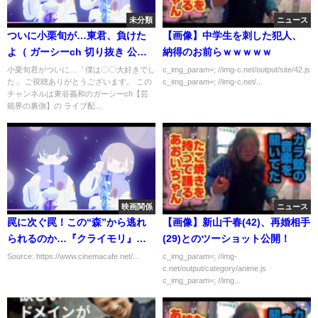
未分類
ニュース
ついに小栗旬が…東君、負けた
【画像】中学生を刺した犯人、
よ（ ガーシーch 切り抜き 公式
納得のお前らｗｗｗｗｗ
サブ ）
小栗旬君がついに…「僕は〇〇大好きでし
c_img_param=; //img-c.net/output/site/42.js
た」 ご視聴ありがとうございます。 この
c_img_param=; //img-c.net/...
チャンネルは東谷義和のガーシーch【芸
能界の裏側】の ライブ配...
映画関係
ニュース
罠に次ぐ罠！この“森”から逃れ
【画像】新山千春(42)、再婚相手
られるのか…『クライモリ』予
(29)とのツーショット公開！
告編
Source: https://www.cinemacafe.net/...
c_img_param=; //img-
c.net/output/category/anime.js
c_img_param=; //img...