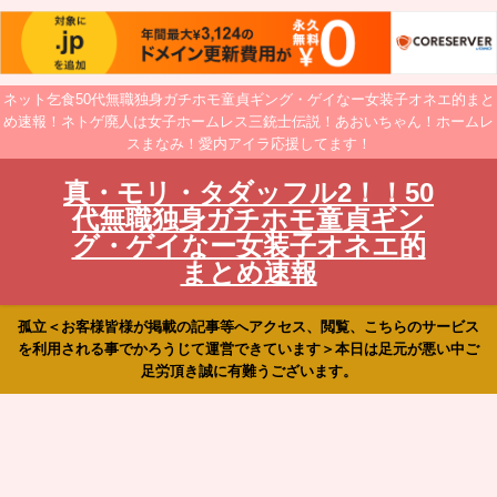
ネット乞食50代無職独身ガチホモ童貞ギング・ゲイなー女装子オネエ的まと
め速報！ネトゲ廃人は女子ホームレス三銃士伝説！あおいちゃん！ホームレ
スまなみ！愛内アイラ応援してます！
真・モリ・タダッフル2！！50
代無職独身ガチホモ童貞ギン
グ・ゲイなー女装子オネエ的
まとめ速報
孤立＜お客様皆様が掲載の記事等へアクセス、閲覧、こちらのサービス
を利用される事でかろうじて運営できています＞本日は足元が悪い中ご
足労頂き誠に有難うございます。