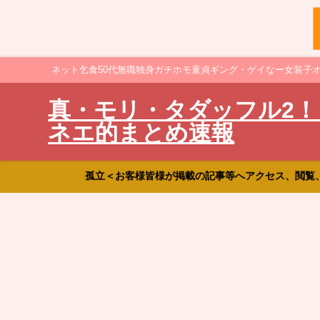
ネット乞食50代無職独身ガチホモ童貞ギング・ゲイなー女装子
真・モリ・タダッフル2！
ネエ的まとめ速報
孤立＜お客様皆様が掲載の記事等へアクセス、閲覧