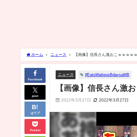
ホーム
ニュース
【画像】信長さん激おこｗｗｗｗ
ニュース
#EatsMatteosBdaysaMB
Facebook
【画像】信長さん激お
post
2022年3月27日
2022年3月27日
はてブ
Pocket