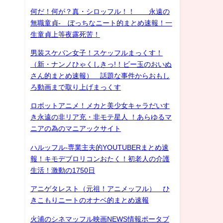
何だ！何が？真・シロッフル！！ 永遠の
無職童貞- ぼっちなニート的まとめ速報！一
生童貞上等夜露死苦！
男装スケバン女子！スケッフルまっくす！
（新・ナンノひゃくしきっ!！ビー玉のおいぬ
さん的まとめ速報） 話題な事件からおもし
ろ動画まで取り上げまっくす
ロボットアニメ！メカと美少女キャラだいす
き永遠の非リア充・非モテ星人 ！あらゆるマ
ニアの為のマニアックサイト
ハルッフル-専業主夫的YOUTUBERまとめ速
報！キモデブロリコンおたく！初老人の介護
生活！激動の1750日
アニゲタレスト（元祖！アニメッフル） ひ
きこもりニートのオナベ的まとめ速報
火浦のシネマッフル映画NEWS情報ポータブ