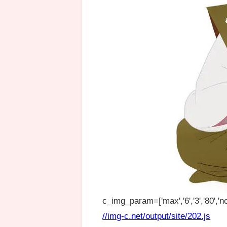
c_img_param=['max','6','3','80','no
//img-c.net/output/site/202.js