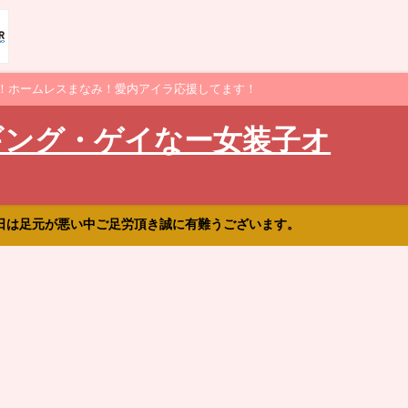
！ホームレスまなみ！愛内アイラ応援してます！
ギング・ゲイなー女装子オ
日は足元が悪い中ご足労頂き誠に有難うございます。