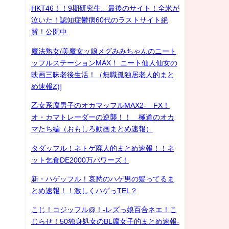
HKT46！！9期研究生、最後のサイト！全米が
泣いた！認知症鬱病60代のラストサイト絶
賛！公開中
魔法熟女/美魔女ッ娘メグみみちゃんのニート
ッフルステーションMAX！ ニート仙人仙女の
映画三昧老後生活！（無職孤独居老人的まと
め速報Z)]
乙女系腐男子のオカマッフルMAX2- FX！
オ・カマトレーダーの逆襲！！ 極道のオカ
マたち編（おもしろ動画まとめ速報）
タダッフル！ネトゲ廃人的まとめ速報！！ネ
ット乞食DE2000万パワーズ！
新・ハゲッフル！哀愁のハゲ男の髪ってるま
とめ速報！！激しくハゲっTEL？
こじ！コジッフル@！-レズっ娘百合ネエ！こ
じらせ！50独身処女のBL腐女子的まとめ速報-