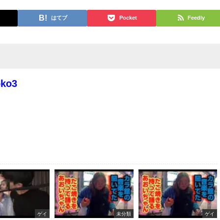
はてブ
Pocket
Feedly
oko3
ゲイ
未分類
ゲイ