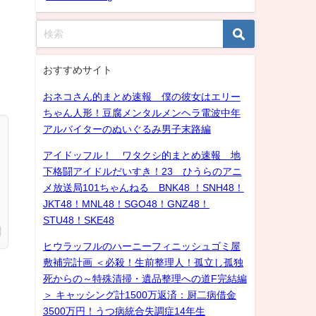
おすすめサイト
おネコさん的まとめ速報 僕の彼女はエリー
ちゃん人形！豆腐メンタルメンヘラ電波中年
アルバイターのぬいぐるみ男子末路編
アイドッフル！ ワタクシ的まとめ速報 地
下格闘アイドルだいすき！23 ひうらのアニ
メ放送局101ちゃんねる BNK48 ！SNH48！
JKT48！MNL48！SGO48！GNZ48！
STU48！SKE48
ヒウラッフルのハーニーフィニッシュゴミ屋
敷補完計画 ＜必殺！生前整理人！孤立し孤独
死からの～特殊清掃・遺品整理への道F完結編
＞ キャッシング計1500万返済：厨二病借金
3500万円！うつ病統合失調症14年生