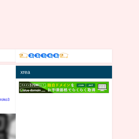
xrea
iroko3