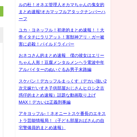
ルの杜！オネエ管理人オカマちゃんの鬼女的
まとめ速報!オカマッフルアタックナンバーハ
ーフ
ユカ・ヨネッフル！初老的まとめ速報！！大
帝イタチにラリアット！害獣神アリ・ガー被
害に必殺！パイルドライバー
おネコさん的まとめ速報 僕の彼女はエリー
ちゃん人形！豆腐メンタルメンヘラ電波中年
アルバイターのぬいぐるみ男子末路編
スケバン！デカッフルまっくす（デカい強い2
次元嫁だいすき子供部屋おじさんヒロシ之古
惑仔的まとめ速報）話題な動画取り上げ
MAX！デカいは正義刑事編
アキヨッフル-！ネオニートスケ番長のエキス
トラ芸能情報局！（子ども部屋おばさんの自
宅警備員的まとめ速報）