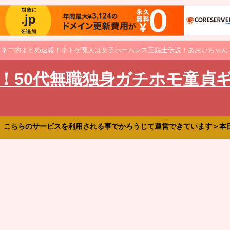
オネエ的まとめ速報！ネトゲ廃人は女子ホームレス三銃士伝説！あおいちゃん
！50代無職独身ガチホモ童貞
、こちらのサービスを利用される事でかろうじて運営できています＞本