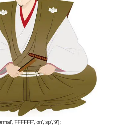
rmal','FFFFFF','on','sp','9'];