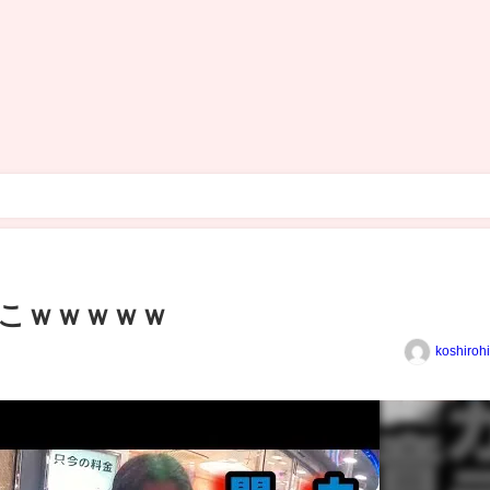
ｗ
こｗｗｗｗｗ
koshiroh