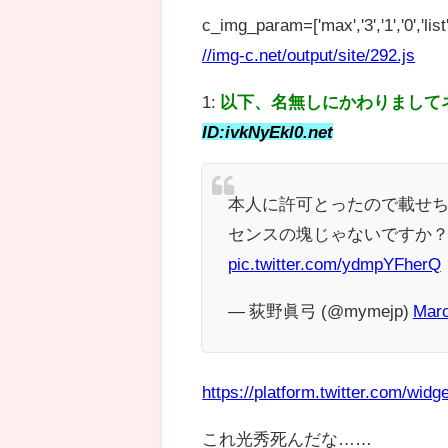
c_img_param=['max','3','1','0','list',
//img-c.net/output/site/292.js
1:
以下、名無しにかわりまして
ID:ivkNyEkl0.net
本人に許可とったので載せ
センスの塊じゃないですか
pic.twitter.com/ydmpYFherQ
— 荻野眞弓 (@mymejp)
Marc
https://platform.twitter.com/widge
これ光秀死んだな……