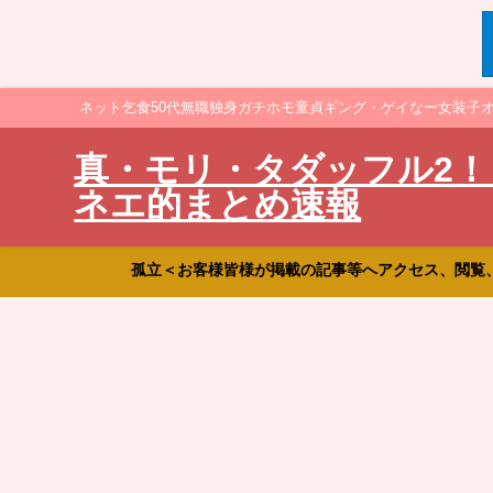
ネット乞食50代無職独身ガチホモ童貞ギング・ゲイなー女装子
真・モリ・タダッフル2！
ネエ的まとめ速報
孤立＜お客様皆様が掲載の記事等へアクセス、閲覧