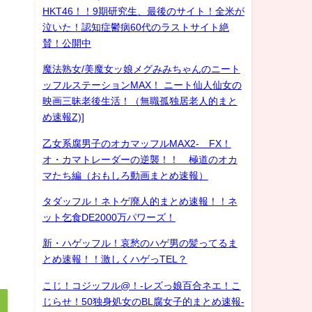
HKT46！！9期研究生、最後のサイト！全米が
泣いた！認知症鬱病60代のラストサイト絶
賛！公開中
魔法熟女/美魔女ッ娘メグみみちゃんのニート
ッフルステーションMAX！ ニート仙人仙女の
映画三昧老後生活！（無職孤独居老人的まと
め速報Z)]
乙女系腐男子のオカマッフルMAX2- FX！
オ・カマトレーダーの逆襲！！ 極道のオカ
マたち編（おもしろ動画まとめ速報）
タダッフル！ネトゲ廃人的まとめ速報！！ネ
ット乞食DE2000万パワーズ！
新・ハゲッフル！哀愁のハゲ男の髪ってるま
とめ速報！！激しくハゲっTEL？
こじ！コジッフル@！-レズっ娘百合ネエ！こ
じらせ！50独身処女のBL腐女子的まとめ速報-