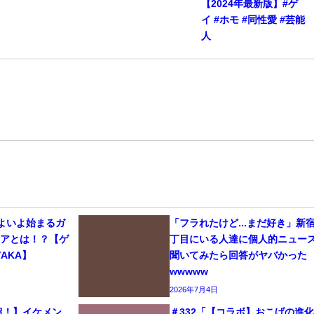
【2024年最新版】#ゲ
イ #ホモ #同性愛 #芸能
人
いよいよ始まるガ
「フラれたけど...まだ好き」新
リアとは！？【ゲ
丁目にいる人達に個人的ニュー
AKA】
聞いてみたら回答がヤバかった
wwwww
2026年7月4日
生超！】イケメン
＃332「【コラボ】おこげの進