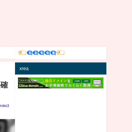
xrea
正確
iroko3