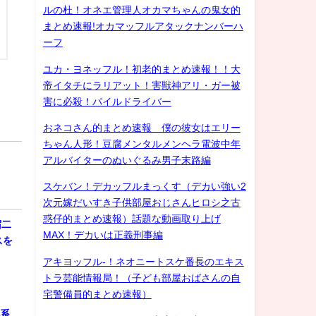
ルの杜！オネエ管理人オカマちゃんの鬼女的
まとめ速報!オカマッフルアタックナンバーハ
ーフ
ユカ・ヨネッフル！初老的まとめ速報！！大
帝イタチにラリアット！害獣神アリ・ガー被
害に必殺！パイルドライバー
おネコさん的まとめ速報 僕の彼女はエリー
ちゃん人形！豆腐メンタルメンヘラ電波中年
アルバイターのぬいぐるみ男子末路編
スケバン！デカッフルまっくす（デカい強い2
次元嫁だいすき子供部屋おじさんヒロシ之古
惑仔的まとめ速報）話題な動画取り上げ
宿二
MAX！デカいは正義刑事編
スを
アキヨッフル-！ネオニートスケ番長のエキス
トラ芸能情報局！（子ども部屋おばさんの自
宅警備員的まとめ速報）
化系