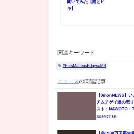
聞いてみた【雨とヒ
キ】
関連キーワード
#EatsMatteosBdaysaMB
ニュース
の関連記事
【9monNEWS】
チムチゲイ達の恋
スト：NAWOTO・T
2026年7月5日
【㊗️1900万回再