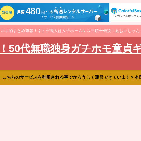
オネエ的まとめ速報！ネトゲ廃人は女子ホームレス三銃士伝説！あおいちゃん
！50代無職独身ガチホモ童貞
、こちらのサービスを利用される事でかろうじて運営できています＞本