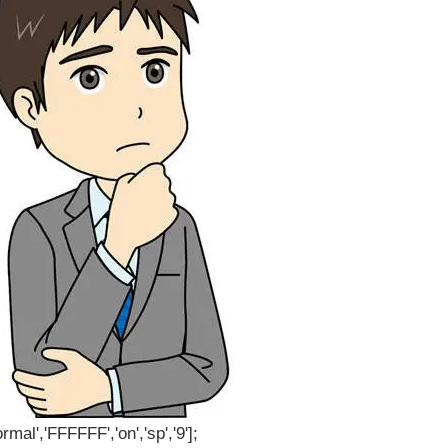
rmal','FFFFFF','on','sp','9'];