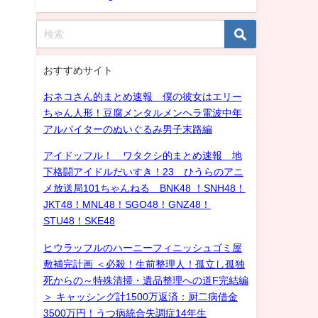
おすすめサイト
おネコさん的まとめ速報 僕の彼女はエリー
ちゃん人形！豆腐メンタルメンヘラ電波中年
アルバイターのぬいぐるみ男子末路編
アイドッフル！ ワタクシ的まとめ速報 地
下格闘アイドルだいすき！23 ひうらのアニ
メ放送局101ちゃんねる BNK48 ！SNH48！
JKT48！MNL48！SGO48！GNZ48！
STU48！SKE48
ヒウラッフルのハーニーフィニッシュゴミ屋
敷補完計画 ＜必殺！生前整理人！孤立し孤独
死からの～特殊清掃・遺品整理への道F完結編
＞ キャッシング計1500万返済：厨二病借金
3500万円！うつ病統合失調症14年生