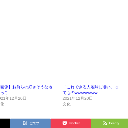
【画像】お前らの好きそうな地
「これできる人地味に凄い」っ
味っこ
てものwwwwwwww
021年12月20日
2021年12月20日
文化
文化
はてブ
Pocket
Feedly