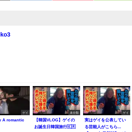
oko3
ゲイ
未分類
ゲイ
y A romantic
【韓国VLOG】ゲイの
実はゲイを公表してい
お誕生日韓国旅行🇰🇷
る芸能人がこちら...