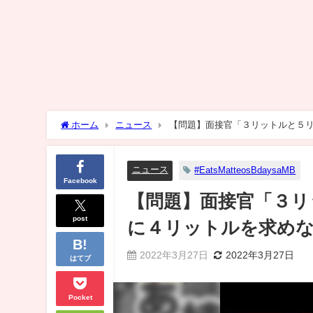
ホーム
ニュース
【問題】面接官「３リットルと５
ニュース
#EatsMatteosBdaysaMB
Facebook
【問題】面接官「３リ
post
に４リットルを求め
2022年3月27日
2022年3月27日
はてブ
Pocket