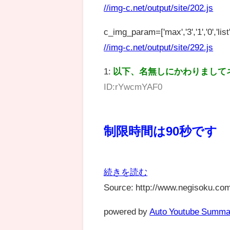
//img-c.net/output/site/202.js
c_img_param=['max','3','1','0','list',
//img-c.net/output/site/292.js
1:
以下、名無しにかわりまして
ID:rYwcmYAF0
制限時間は90秒です
続きを読む
Source: http://www.negisoku.com
powered by
Auto Youtube Summa