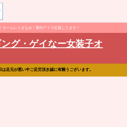
！ホームレスまなみ！愛内アイラ応援してます！
ギング・ゲイなー女装子オ
日は足元が悪い中ご足労頂き誠に有難うございます。