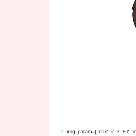
c_img_param=['max','6','3','80','no