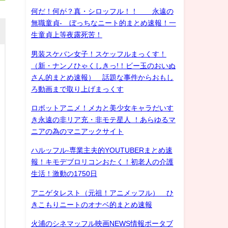
何だ！何が？真・シロッフル！！ 永遠の
無職童貞- ぼっちなニート的まとめ速報！一
生童貞上等夜露死苦！
男装スケバン女子！スケッフルまっくす！
（新・ナンノひゃくしきっ!！ビー玉のおいぬ
さん的まとめ速報） 話題な事件からおもし
ろ動画まで取り上げまっくす
ロボットアニメ！メカと美少女キャラだいす
き永遠の非リア充・非モテ星人 ！あらゆるマ
ニアの為のマニアックサイト
ハルッフル-専業主夫的YOUTUBERまとめ速
報！キモデブロリコンおたく！初老人の介護
生活！激動の1750日
アニゲタレスト（元祖！アニメッフル） ひ
きこもりニートのオナベ的まとめ速報
火浦のシネマッフル映画NEWS情報ポータブ