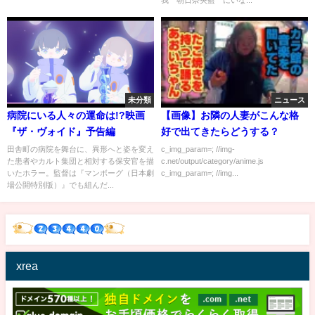
未分類
ニュース
病院にいる人々の運命は!?映画
【画像】お隣の人妻がこんな格
『ザ・ヴォイド』予告編
好で出てきたらどうする？
田舎町の病院を舞台に、異形へと姿を変え
c_img_param=; //img-
た患者やカルト集団と相対する保安官を描
c.net/output/category/anime.js
いたホラー。監督は『マンボーグ（日本劇
c_img_param=; //img...
場公開特別版）』でも組んだ...
xrea