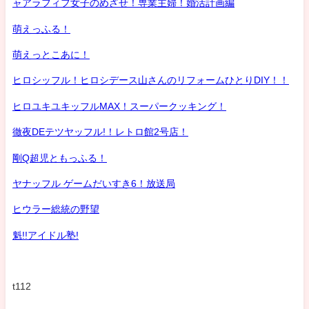
ャアラフィフ女子のめざせ！専業主婦！婚活計画編
萌えっふる！
萌えっとこあに！
ヒロシッフル！ヒロシデース山さんのリフォームひとりDIY！！
ヒロユキユキッフルMAX！スーパークッキング！
徹夜DEテツヤッフル!！レトロ館2号店！
剛Q超児ともっふる！
ヤナッフル ゲームだいすき6！放送局
ヒウラー総統の野望
魁!!アイドル塾!
t112