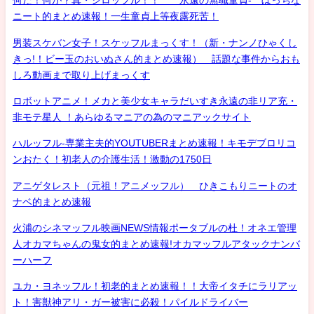
何だ！何が？真・シロッフル！！ 永遠の無職童貞- ぼっちな
ニート的まとめ速報！一生童貞上等夜露死苦！
男装スケバン女子！スケッフルまっくす！（新・ナンノひゃくし
きっ!！ビー玉のおいぬさん的まとめ速報） 話題な事件からおも
しろ動画まで取り上げまっくす
ロボットアニメ！メカと美少女キャラだいすき永遠の非リア充・
非モテ星人 ！あらゆるマニアの為のマニアックサイト
ハルッフル-専業主夫的YOUTUBERまとめ速報！キモデブロリコ
ンおたく！初老人の介護生活！激動の1750日
アニゲタレスト（元祖！アニメッフル） ひきこもりニートのオ
ナベ的まとめ速報
火浦のシネマッフル映画NEWS情報ポータブルの杜！オネエ管理
人オカマちゃんの鬼女的まとめ速報!オカマッフルアタックナンバ
ーハーフ
ユカ・ヨネッフル！初老的まとめ速報！！大帝イタチにラリアッ
ト！害獣神アリ・ガー被害に必殺！パイルドライバー