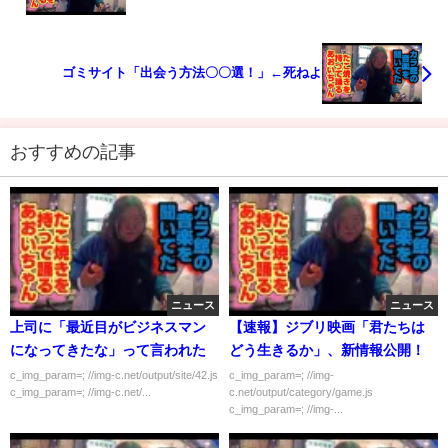
ゴミサイト「出会う方法〇〇選！」←死ねよ
おすすめの記事
ニュース
ニュース
上司に「最近目がビジネスマン
【速報】ジブリ映画「君たちは
になってきたな」って言われた
どう生きるか」、新情報公開！
c_img_param=; //img-c.net/output/site/42.js
c_img_param=; //img-
c_img_param=; //img-c.net/...
c.net/output/category/game.js
c_img_param=; //img-...