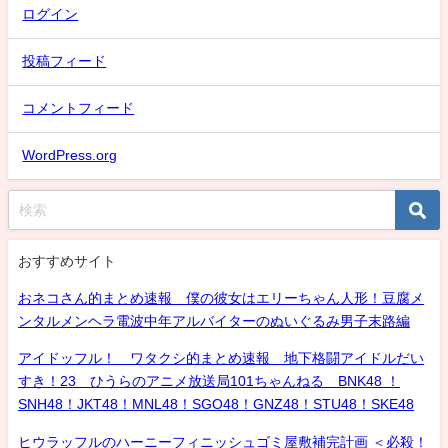
ログイン
投稿フィード
コメントフィード
WordPress.org
おすすめサイト
おネコさん的まとめ速報 僕の彼女はエリーちゃん人形！豆腐メ
ンタルメンヘラ電波中年アルバイターのぬいぐるみ男子末路編
アイドッフル！ ワタクシ的まとめ速報 地下格闘アイドルだい
すき！23 ひうらのアニメ放送局101ちゃんねる BNK48 ！
SNH48！JKT48！MNL48！SGO48！GNZ48！STU48！SKE48
ヒウラッフルのハーニーフィニッシュゴミ屋敷補完計画 ＜必殺！