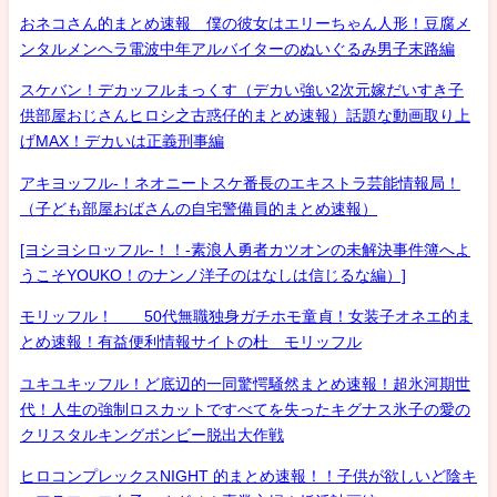
おネコさん的まとめ速報 僕の彼女はエリーちゃん人形！豆腐メ
ンタルメンヘラ電波中年アルバイターのぬいぐるみ男子末路編
スケバン！デカッフルまっくす（デカい強い2次元嫁だいすき子
供部屋おじさんヒロシ之古惑仔的まとめ速報）話題な動画取り上
げMAX！デカいは正義刑事編
アキヨッフル-！ネオニートスケ番長のエキストラ芸能情報局！
（子ども部屋おばさんの自宅警備員的まとめ速報）
[ヨシヨシロッフル-！！-素浪人勇者カツオンの未解決事件簿へよ
うこそYOUKO！のナンノ洋子のはなしは信じるな編）]
モリッフル！ 50代無職独身ガチホモ童貞！女装子オネエ的ま
とめ速報！有益便利情報サイトの杜 モリッフル
ユキユキッフル！ど底辺的一同驚愕騒然まとめ速報！超氷河期世
代！人生の強制ロスカットですべてを失ったキグナス氷子の愛の
クリスタルキングボンビー脱出大作戦
ヒロコンプレックスNIGHT 的まとめ速報！！子供が欲しいど陰キ