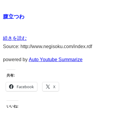
腹立つわ
続きを読む
Source: http://www.negisoku.com/index.rdf
powered by
Auto Youtube Summarize
共有:
Facebook
X
いいね: