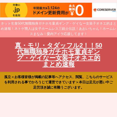
ネット乞食50代無職独身ガチホモ童貞ギング・ゲイなー女装子オネエ的まと
め速報！ネトゲ廃人は女子ホームレス三銃士伝説！あおいちゃん！ホームレ
スまなみ！愛内アイラ応援してます！
真・モリ・タダッフル2！！50
代無職独身ガチホモ童貞ギン
グ・ゲイなー女装子オネエ的
まとめ速報
孤立＜お客様皆様が掲載の記事等へアクセス、閲覧、こちらのサービス
を利用される事でかろうじて運営できています＞本日は足元が悪い中ご
足労頂き誠に有難うございます。