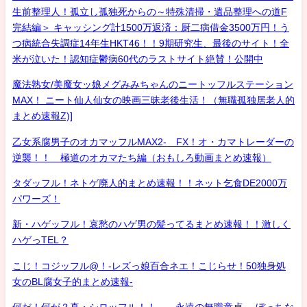
生前整理人！孤立し孤独死からの～特殊清掃・遺品整理への道F
完結編＞ キャッシング計1500万返済：厨二病借金3500万円！う
つ病統合失調症14年生HKT46！！9期研究生、最後のサイト！全
米が泣いた！認知症鬱病60代のラストサイト絶賛！公開中
魔法熟女/美魔女ッ娘メグみみちゃんのニートッフルステーション
MAX！ ニート仙人仙女の映画三昧老後生活！（無職孤独居老人的
まとめ速報Z)]
乙女系腐男子のオカマッフルMAX2- FX！オ・カマトレーダーの
逆襲！！ 極道のオカマたち編（おもしろ動画まとめ速報）
タダッフル！ネトゲ廃人的まとめ速報！！ネット乞食DE2000万
パワーズ！
新・ハゲッフル！哀愁のハゲ男の髪ってるまとめ速報！！激しく
ハゲっTEL？
こじ！コジッフル@！-レズっ娘百合ネエ！こじらせ！50独身処
女のBL腐女子的まとめ速報-