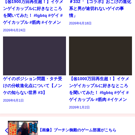
【㊗️1900万回再生超！】イケメ
＃332「【コラボ】おこげの進化
ンゲイカップルに好きなところ
系と男が途切れないゲイの事
を聞いてみた！ #lgbtq #ゲイ #
情」
ゲイカップル #筋肉 #イケメン
2026年6月18日
2026年6月24日
ゲイのポジション問題・タチ受
【㊗️1000万回再生超！】イケメ
けの分岐進化点について【ノン
ンゲイカップルに好きなところ
ケの知らない世界 #3】
を聞いてみた！ #lgbtq #ゲイ #
ゲイカップル #筋肉 #イケメン
2026年6月1日
2026年1月2日
【画像】プーチン御殿のゲーム部屋がこちら