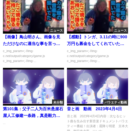
ニュース
ニュース
【画像】鳥山明さん、画像を見
【感動】トンガ、3.11の時に900
ただけなのに適当な事を言って
万円も募金をしてくれていた…
しまうｗｗｗｗｗ
c_img_param=; //img-
c_img_param=; //img-
c.net/output/category/game.js
c.net/output/category/game.js
c_img_param=; //img-...
c_img_param=; //img-...
未分類
バラエティ動画
第101集：父子二人为百米悬崖石
音と画 動画 2023年4月4日
屋人工修建一条路，真是毅力惊
音と画 2023年4月4日内容：次なるヒッ
ト曲を生み出す新音楽ドキュメントバラエ
人
...
ティー番組！出演者：霜降り明星 京本大
我 朝日奈央藍 にいな...