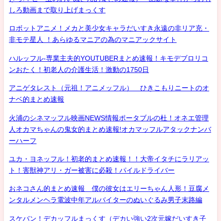
しろ動画まで取り上げまっくす
ロボットアニメ！メカと美少女キャラだいすき永遠の非リア充・
非モテ星人 ！あらゆるマニアの為のマニアックサイト
ハルッフル-専業主夫的YOUTUBERまとめ速報！キモデブロリコ
ンおたく！初老人の介護生活！激動の1750日
アニゲタレスト（元祖！アニメッフル） ひきこもりニートのオ
ナベ的まとめ速報
火浦のシネマッフル映画NEWS情報ポータブルの杜！オネエ管理
人オカマちゃんの鬼女的まとめ速報!オカマッフルアタックナンバ
ーハーフ
ユカ・ヨネッフル！初老的まとめ速報！！大帝イタチにラリアッ
ト！害獣神アリ・ガー被害に必殺！パイルドライバー
おネコさん的まとめ速報 僕の彼女はエリーちゃん人形！豆腐メ
ンタルメンヘラ電波中年アルバイターのぬいぐるみ男子末路編
スケバン！デカッフルまっくす（デカい強い2次元嫁だいすき子