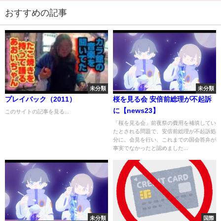
おすすめの記事
未分類
未分類
プレイバック（2011）
桜を見る会 安倍前総理が不起訴
に【news23】
このサイトの記事を見る...
「桜を見る会」前夜祭の費用を補填してい
たとされる問題で、安倍前総理が不起訴処
分に。会見を行い、これまでの国会答弁が
事実でなかったと認めました...
未分類
国際