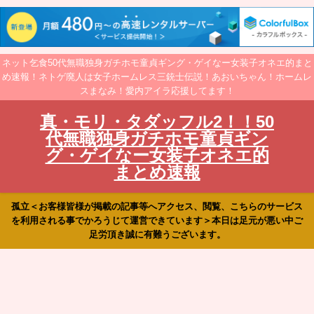
ネット乞食50代無職独身ガチホモ童貞ギング・ゲイなー女装子オネエ的まと
め速報！ネトゲ廃人は女子ホームレス三銃士伝説！あおいちゃん！ホームレ
スまなみ！愛内アイラ応援してます！
真・モリ・タダッフル2！！50
代無職独身ガチホモ童貞ギン
グ・ゲイなー女装子オネエ的
まとめ速報
孤立＜お客様皆様が掲載の記事等へアクセス、閲覧、こちらのサービス
を利用される事でかろうじて運営できています＞本日は足元が悪い中ご
足労頂き誠に有難うございます。