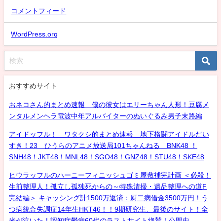
コメントフィード
WordPress.org
おすすめサイト
おネコさん的まとめ速報 僕の彼女はエリーちゃん人形！豆腐メ
ンタルメンヘラ電波中年アルバイターのぬいぐるみ男子末路編
アイドッフル！ ワタクシ的まとめ速報 地下格闘アイドルだい
すき！23 ひうらのアニメ放送局101ちゃんねる BNK48 ！
SNH48！JKT48！MNL48！SGO48！GNZ48！STU48！SKE48
ヒウラッフルのハーニーフィニッシュゴミ屋敷補完計画 ＜必殺！
生前整理人！孤立し孤独死からの～特殊清掃・遺品整理への道F
完結編＞ キャッシング計1500万返済：厨二病借金3500万円！う
つ病統合失調症14年生HKT46！！9期研究生、最後のサイト！全
米が泣いた！認知症鬱病60代のラストサイト絶賛！公開中