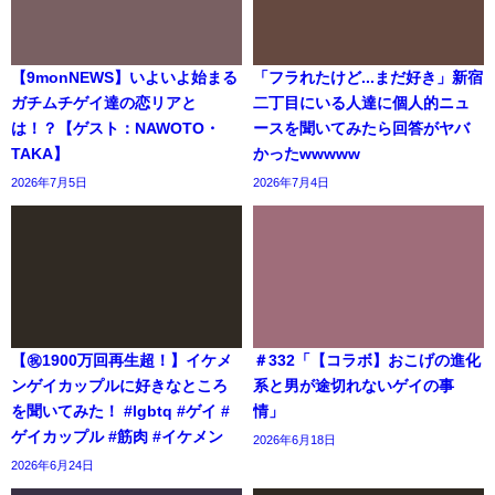
【9monNEWS】いよいよ始まる
「フラれたけど...まだ好き」新宿
ガチムチゲイ達の恋リアと
二丁目にいる人達に個人的ニュ
は！？【ゲスト：NAWOTO・
ースを聞いてみたら回答がヤバ
TAKA】
かったwwwww
2026年7月5日
2026年7月4日
【㊗️1900万回再生超！】イケメ
＃332「【コラボ】おこげの進化
ンゲイカップルに好きなところ
系と男が途切れないゲイの事
を聞いてみた！ #lgbtq #ゲイ #
情」
ゲイカップル #筋肉 #イケメン
2026年6月18日
2026年6月24日