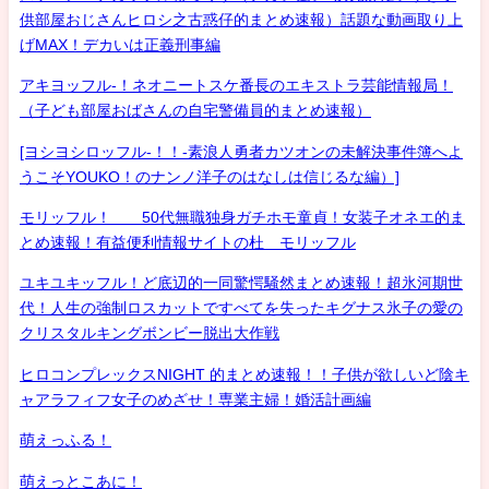
供部屋おじさんヒロシ之古惑仔的まとめ速報）話題な動画取り上
げMAX！デカいは正義刑事編
アキヨッフル-！ネオニートスケ番長のエキストラ芸能情報局！
（子ども部屋おばさんの自宅警備員的まとめ速報）
[ヨシヨシロッフル-！！-素浪人勇者カツオンの未解決事件簿へよ
うこそYOUKO！のナンノ洋子のはなしは信じるな編）]
モリッフル！ 50代無職独身ガチホモ童貞！女装子オネエ的ま
とめ速報！有益便利情報サイトの杜 モリッフル
ユキユキッフル！ど底辺的一同驚愕騒然まとめ速報！超氷河期世
代！人生の強制ロスカットですべてを失ったキグナス氷子の愛の
クリスタルキングボンビー脱出大作戦
ヒロコンプレックスNIGHT 的まとめ速報！！子供が欲しいど陰キ
ャアラフィフ女子のめざせ！専業主婦！婚活計画編
萌えっふる！
萌えっとこあに！