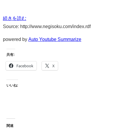
続きを読む
Source: http://www.negisoku.com/index.rdf
powered by
Auto Youtube Summarize
共有:
Facebook
X
いいね:
関連