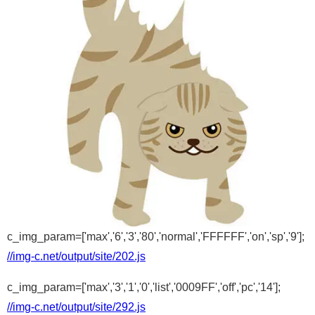
c_img_param=['max','6','3','80','normal','FFFFFF','on','sp','9'];
//img-c.net/output/site/202.js
c_img_param=['max','3','1','0','list','0009FF','off','pc','14'];
//img-c.net/output/site/292.js