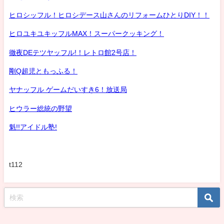
ヒロシッフル！ヒロシデース山さんのリフォームひとりDIY！！
ヒロユキユキッフルMAX！スーパークッキング！
徹夜DEテツヤッフル!！レトロ館2号店！
剛Q超児ともっふる！
ヤナッフル ゲームだいすき6！放送局
ヒウラー総統の野望
魁!!アイドル塾!
t112