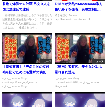
香港で爆弾テロ計画 男女９人を
ＤＭＭが突然のMastercard取り
国安法違反で逮捕
扱い終了を発表、表現規制圧力
によるものか？との憶測も
香港警察は爆発物によるテロを計画した
続きを読む Source:
国家安全維持法違反の疑いで１５歳から３
http://hamusoku.com/index.rdf...
９歳の男女９人を逮捕したと、６日、発表
しました。 逮捕された中...
ニュース
ニュース
【都知事選】「売名目的の立候
【動画】警察官、美少女JKに大
補を防ぐためにも選挙の供託金
暴れされ逃走
を3000万円にすべきだ」竹中平
c_img_param=; //img-
c_img_param=; //img-
c.net/output/category/game.js
c.net/output/site/202.js c_img_param=;
蔵氏が正論
c_img_param=; //img-...
//img-c.net...