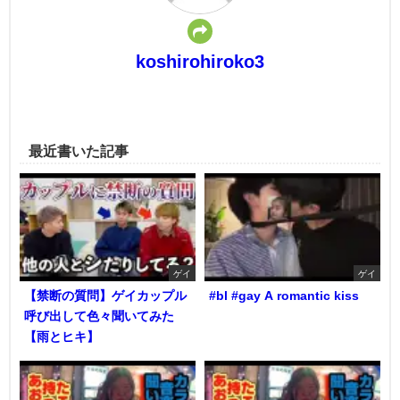
koshirohiroko3
最近書いた記事
ゲイ
ゲイ
【禁断の質問】ゲイカップル
#bl #gay A romantic kiss
呼び出して色々聞いてみた
【雨とヒキ】