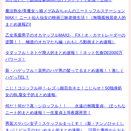
魔法熟女/美魔女ッ娘メグみみちゃんのニートッフルステーション
MAX！ ニート仙人仙女の映画三昧老後生活！（無職孤独居老人的
まとめ速報Z)]
乙女系腐男子のオカマッフルMAX2- FX！オ・カマトレーダーの
逆襲！！ 極道のオカマたち編（おもしろ動画まとめ速報）
タダッフル！ネトゲ廃人的まとめ速報！！ネット乞食DE2000万
パワーズ！
新・ハゲッフル！哀愁のハゲ男の髪ってるまとめ速報！！激しく
ハゲっTEL？
こじ！コジッフル@！-レズっ娘百合ネエ！こじらせ！50独身処
女のBL腐女子的まとめ速報-
何だ！何が？真・シロッフル！！ 永遠の無職童貞- ぼっちな
ニート的まとめ速報！一生童貞上等夜露死苦！
男装スケバン女子！スケッフルまっくす！（新・ナンノひゃくし
きっ!！ビー玉のおいぬさん的まとめ速報） 話題な事件からおも