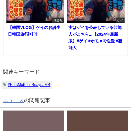
未分類
ゲイ
【韓国VLOG】ゲイのお誕生
実はゲイを公表している芸能
日韓国旅行🇰🇷
人がこちら...【2024年最新
版】#ゲイ #ホモ #同性愛 #芸
能人
関連キーワード
#EatsMatteosBdaysaMB
ニュース
の関連記事