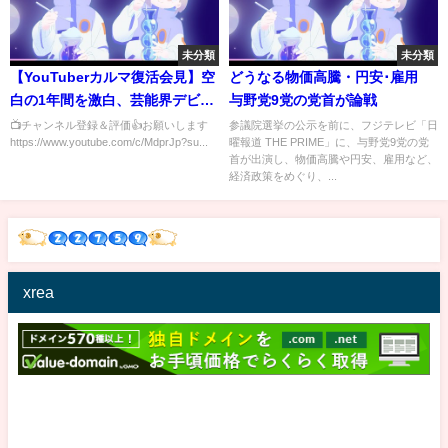
未分類
未分類
【YouTuberカルマ復活会見】空
どうなる物価高騰・円安･雇用
白の1年間を激白、芸能界デビュ
与野党9党の党首が論戦
ー決意の理由を語る エイベッ
📺チャンネル登録＆評価👍お願いします
参議院選挙の公示を前に、フジテレビ「日
https://www.youtube.com/c/MdprJp?su...
曜報道 THE PRIME」に、与野党9党の党
クス所属記者会見
首が出演し、物価高騰や円安、雇用など、
経済政策をめぐり、...
xrea