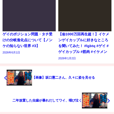
ゲイのポジション問題・タチ受
【㊗️1000万回再生超！】イケメ
けの分岐進化点について【ノン
ンゲイカップルに好きなところ
ケの知らない世界 #3】
を聞いてみた！ #lgbtq #ゲイ #
ゲイカップル #筋肉 #イケメン
2026年6月1日
2026年1月2日
【画像】坂口憲二さん、久々に姿を見せる
二年放置した虫歯が暴れだしてワイ、咽び泣く