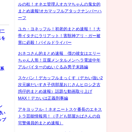
ルの杜！オネエ管理人オカマちゃんの鬼女的
まとめ速報!オカマッフルアタックナンバーハ
ーフ
ユカ・ヨネッフル！初老的まとめ速報！！大
宿二
帝イタチにラリアット！害獣神アリ・ガー被
スを
害に必殺！パイルドライバー
おネコさん的まとめ速報 僕の彼女はエリー
ちゃん人形！豆腐メンタルメンヘラ電波中年
アルバイターのぬいぐるみ男子末路編
化系
スケバン！デカッフルまっくす（デカい強い2
次元嫁だいすき子供部屋おじさんヒロシ之古
惑仔的まとめ速報）話題な動画取り上げ
MAX！デカいは正義刑事編
ン
アキヨッフル-！ネオニートスケ番長のエキス
聞い
トラ芸能情報局！（子ども部屋おばさんの自
ップ
宅警備員的まとめ速報）