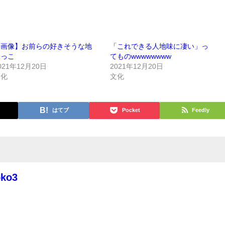
【画像】お前らの好きそうな地
「これできる人地味に凄い」っ
味っこ
てものwwwwwwww
021年12月20日
2021年12月20日
文化
文化
はてブ
Pocket
Feedly
oko3