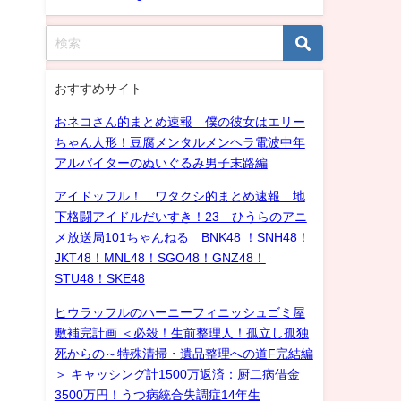
おすすめサイト
おネコさん的まとめ速報 僕の彼女はエリー
ちゃん人形！豆腐メンタルメンヘラ電波中年
アルバイターのぬいぐるみ男子末路編
アイドッフル！ ワタクシ的まとめ速報 地
下格闘アイドルだいすき！23 ひうらのアニ
メ放送局101ちゃんねる BNK48 ！SNH48！
JKT48！MNL48！SGO48！GNZ48！
STU48！SKE48
ヒウラッフルのハーニーフィニッシュゴミ屋
敷補完計画 ＜必殺！生前整理人！孤立し孤独
死からの～特殊清掃・遺品整理への道F完結編
＞ キャッシング計1500万返済：厨二病借金
3500万円！うつ病統合失調症14年生