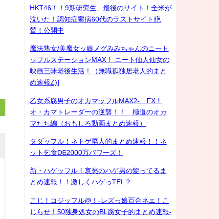
HKT46！！9期研究生、最後のサイト！全米が
泣いた！認知症鬱病60代のラストサイト絶
賛！公開中
魔法熟女/美魔女ッ娘メグみみちゃんのニート
ッフルステーションMAX！ ニート仙人仙女の
映画三昧老後生活！（無職孤独居老人的まと
め速報Z)]
乙女系腐男子のオカマッフルMAX2- FX！
オ・カマトレーダーの逆襲！！ 極道のオカ
マたち編（おもしろ動画まとめ速報）
タダッフル！ネトゲ廃人的まとめ速報！！ネ
ット乞食DE2000万パワーズ！
新・ハゲッフル！哀愁のハゲ男の髪ってるま
とめ速報！！激しくハゲっTEL？
こじ！コジッフル@！-レズっ娘百合ネエ！こ
じらせ！50独身処女のBL腐女子的まとめ速報-