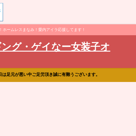
！ホームレスまなみ！愛内アイラ応援してます！
ギング・ゲイなー女装子オ
日は足元が悪い中ご足労頂き誠に有難うございます。