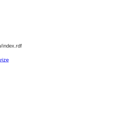
る
/index.rdf
rize