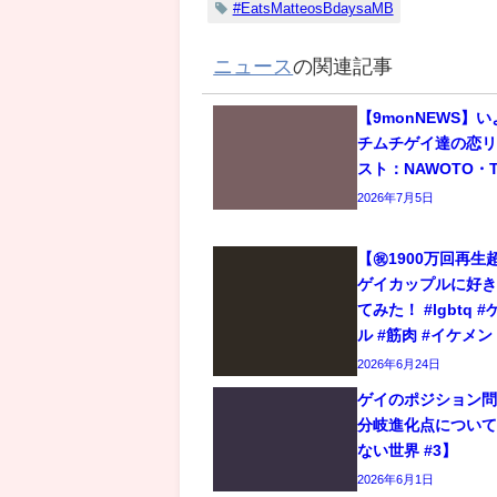
#EatsMatteosBdaysaMB
ニュース
の関連記事
【9monNEWS】
チムチゲイ達の恋
スト：NAWOTO・T
2026年7月5日
【㊗️1900万回再
ゲイカップルに好
てみた！ #lgbtq 
ル #筋肉 #イケメン
2026年6月24日
ゲイのポジション
分岐進化点につい
ない世界 #3】
2026年6月1日