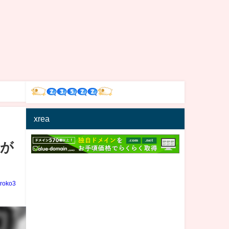
xrea
達が
iroko3