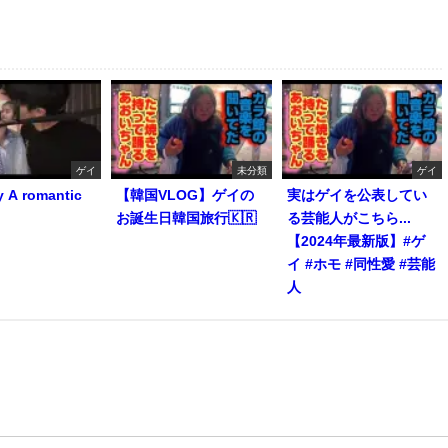
ゲイ
未分類
ゲイ
y A romantic
【韓国VLOG】ゲイの
実はゲイを公表してい
お誕生日韓国旅行🇰🇷
る芸能人がこちら...
【2024年最新版】#ゲ
イ #ホモ #同性愛 #芸能
人