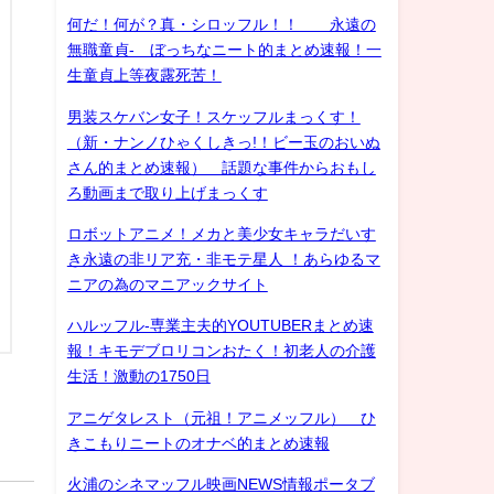
何だ！何が？真・シロッフル！！ 永遠の
無職童貞- ぼっちなニート的まとめ速報！一
生童貞上等夜露死苦！
男装スケバン女子！スケッフルまっくす！
（新・ナンノひゃくしきっ!！ビー玉のおいぬ
さん的まとめ速報） 話題な事件からおもし
ろ動画まで取り上げまっくす
ロボットアニメ！メカと美少女キャラだいす
き永遠の非リア充・非モテ星人 ！あらゆるマ
ニアの為のマニアックサイト
ハルッフル-専業主夫的YOUTUBERまとめ速
報！キモデブロリコンおたく！初老人の介護
生活！激動の1750日
アニゲタレスト（元祖！アニメッフル） ひ
きこもりニートのオナベ的まとめ速報
火浦のシネマッフル映画NEWS情報ポータブ