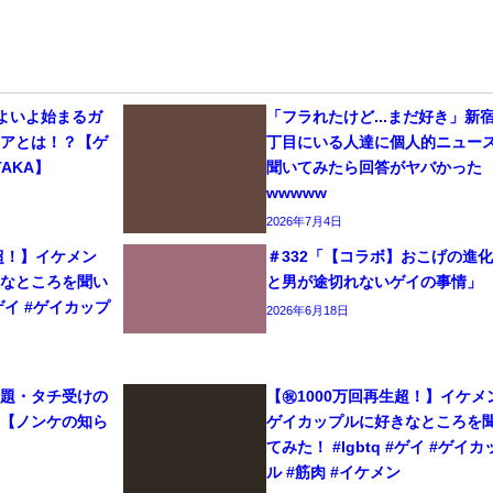
いよいよ始まるガ
「フラれたけど...まだ好き」新
リアとは！？【ゲ
丁目にいる人達に個人的ニュー
AKA】
聞いてみたら回答がヤバかった
wwwww
2026年7月4日
生超！】イケメン
＃332「【コラボ】おこげの進
きなところを聞い
と男が途切れないゲイの事情」
#ゲイ #ゲイカップ
2026年6月18日
問題・タチ受けの
【㊗️1000万回再生超！】イケメ
て【ノンケの知ら
ゲイカップルに好きなところを
てみた！ #lgbtq #ゲイ #ゲイカ
ル #筋肉 #イケメン