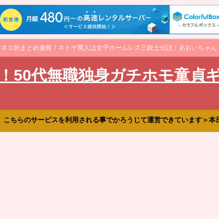
オネエ的まとめ速報！ネトゲ廃人は女子ホームレス三銃士伝説！あおいちゃん
！50代無職独身ガチホモ童貞
、こちらのサービスを利用される事でかろうじて運営できています＞本