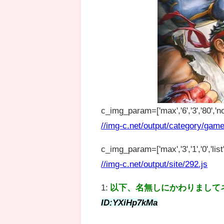
c_img_param=['max','6','3','80','no
//img-c.net/output/category/game
c_img_param=['max','3','1','0','list',
//img-c.net/output/site/292.js
1:
以下、名無しにかわりまして
ID:YXiHp7kMa