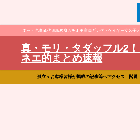
ネット乞食50代無職独身ガチホモ童貞ギング・ゲイなー女装子
真・モリ・タダッフル2！
ネエ的まとめ速報
孤立＜お客様皆様が掲載の記事等へアクセス、閲覧