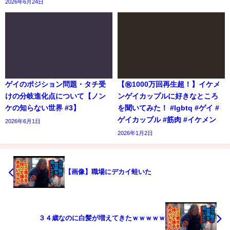
2026年6月24日
ゲイのポジション問題・タチ受
【㊗️1000万回再生超！】イケメ
けの分岐進化点について【ノン
ンゲイカップルに好きなところ
ケの知らない世界 #3】
を聞いてみた！ #lgbtq #ゲイ #
ゲイカップル #筋肉 #イケメン
2026年6月1日
2026年1月2日
【画像】職場にデカイ蛙いた
３４歳なのに白髪が増えてきたｗｗｗｗｗ