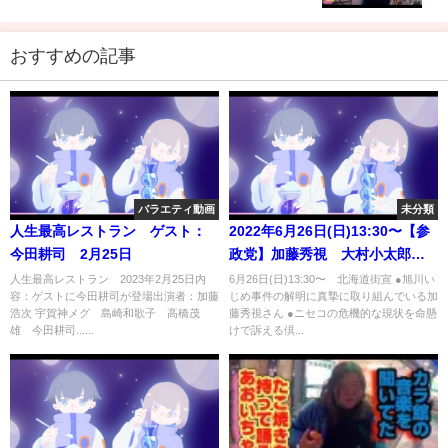
おすすめの記事
バラエティ動画
未分類
人生最高レストラン ゲスト：
2022年6月26日(日)13:30〜【参
今田耕司 2月25日
政党】加藤秀視 大村小太郎
田中よしひと 街頭演説 in 北海
人生最高レストラン 2023年2月25日内
6月26日(日)13:30〜 北海道街宣 ●旭川い
容：ゲストに今田耕司が登場出演者：加藤
じめ事件の解明に真摯に取り組んでいる加
道 ライブ配信!!
浩次 宇賀神メグ 島崎和歌子 高橋茂
藤秀視さん ●ニセコの危機的な現状を命懸
雄 今田耕司......
けで訴える倶...