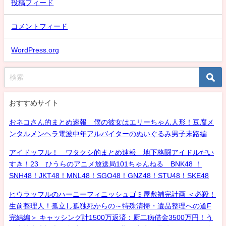
投稿フィード
コメントフィード
WordPress.org
おすすめサイト
おネコさん的まとめ速報 僕の彼女はエリーちゃん人形！豆腐メ
ンタルメンヘラ電波中年アルバイターのぬいぐるみ男子末路編
アイドッフル！ ワタクシ的まとめ速報 地下格闘アイドルだい
すき！23 ひうらのアニメ放送局101ちゃんねる BNK48 ！
SNH48！JKT48！MNL48！SGO48！GNZ48！STU48！SKE48
ヒウラッフルのハーニーフィニッシュゴミ屋敷補完計画 ＜必殺！
生前整理人！孤立し孤独死からの～特殊清掃・遺品整理への道F
完結編＞ キャッシング計1500万返済：厨二病借金3500万円！う