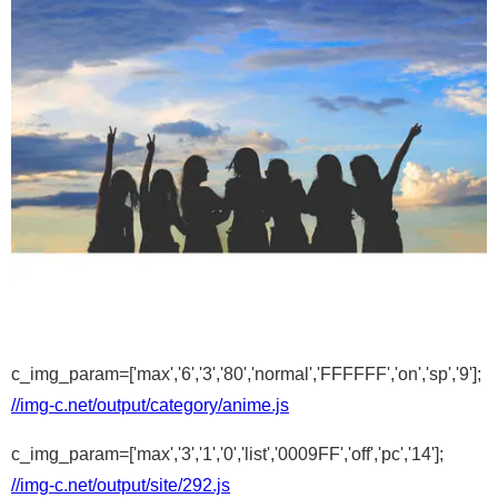
c_img_param=['max','6','3','80','normal','FFFFFF','on','sp','9'];
//img-c.net/output/category/anime.js
c_img_param=['max','3','1','0','list','0009FF','off','pc','14'];
//img-c.net/output/site/292.js