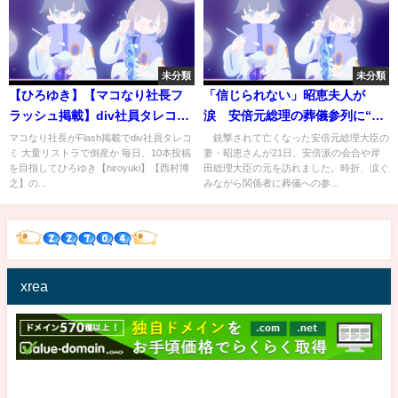
未分類
未分類
【ひろゆき】【マコなり社長フ
「信じられない」昭恵夫人が
ラッシュ掲載】div社員タレコミ
涙 安倍元総理の葬儀参列に“御
で大量リストラで倒産秒読みか
礼”(2022年7月21日)
マコなり社長がFlash掲載でdiv社員タレコ
銃撃されて亡くなった安倍元総理大臣の
ミ 大量リストラで倒産か 毎日、10本投稿
妻・昭恵さんが21日、安倍派の会合や岸
Yahooニュース・まこなり炎上
を目指してひろゆき【hiroyuki】【西村博
田総理大臣の元を訪れました。時折、涙ぐ
まこなりリストラを受けまこな
之】の...
みながら関係者に葬儀への参...
り社長【切り抜き/論破】
xrea