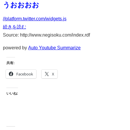
うおおおお
//platform.twitter.com/widgets.js
続きを読む
Source: http://www.negisoku.com/index.rdf
powered by
Auto Youtube Summarize
共有:
Facebook
X
いいね: