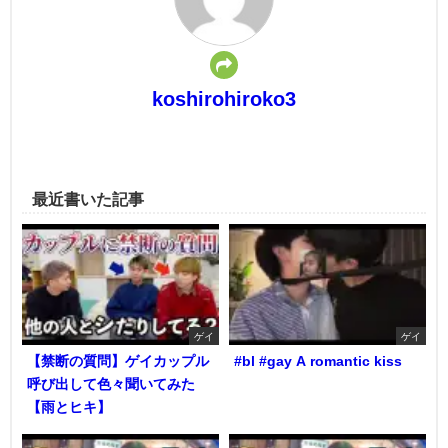
koshirohiroko3
最近書いた記事
ゲイ
ゲイ
【禁断の質問】ゲイカップル
#bl #gay A romantic kiss
呼び出して色々聞いてみた
【雨とヒキ】