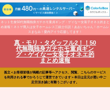
ネット乞食50代無職独身ガチホモ童貞ギング・ゲイなー女装子オネエ的まと
め速報！ネトゲ廃人は女子ホームレス三銃士伝説！あおいちゃん！ホームレ
スまなみ！愛内アイラ応援してます！
真・モリ・タダッフル2！！50
代無職独身ガチホモ童貞ギン
グ・ゲイなー女装子オネエ的
まとめ速報
孤立＜お客様皆様が掲載の記事等へアクセス、閲覧、こちらのサービス
を利用される事でかろうじて運営できています＞本日は足元が悪い中ご
足労頂き誠に有難うございます。