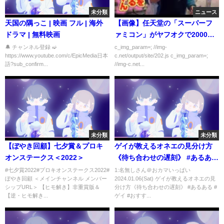
未分類
ニュース
天国の隅っこ | 映画 フル | 海外
【画像】任天堂の「スーパーフ
ドラマ | 無料映画
ァミコン」がヤフオクで2000万
円突破ｗｗｗｗｗ
🔔 チャンネル登録 ➫
c_img_param=; //img-
https://www.youtube.com/c/EpicMedia日本
c.net/output/site/202.js c_img_param=;
語?sub_confirm...
//img-c.net...
未分類
未分類
【ぼやき回顧】七夕賞＆プロキ
ゲイが教えるオネエの見分け方
オンステークス＜2022＞
《待ち合わせの遅刻》 #あるある
#ゲイ #おすすめにのりたい
#七夕賞2022#プロキオンステークス2022#
1:名無しさん＠おカマいっぱい
ぼやき回顧 ＜メインチャンネル メンバー
2024.01.06(Sat) ゲイが教えるオネエの見
シップURL＞ 【ヒモ解き】非重賞版＆
分け方《待ち合わせの遅刻》 #あるある #
【逆・ヒモ解き...
ゲイ #おすす...