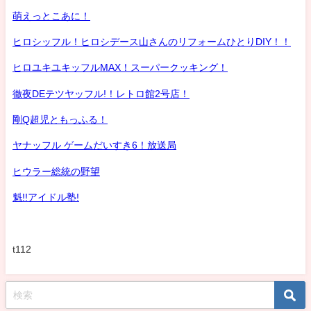
萌えっとこあに！
ヒロシッフル！ヒロシデース山さんのリフォームひとりDIY！！
ヒロユキユキッフルMAX！スーパークッキング！
徹夜DEテツヤッフル!！レトロ館2号店！
剛Q超児ともっふる！
ヤナッフル ゲームだいすき6！放送局
ヒウラー総統の野望
魁!!アイドル塾!
t112