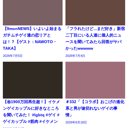
【9monNEWS】いよいよ始まる
「フラれたけど...まだ好き」新宿
ガチムチゲイ達の恋リアと
二丁目にいる人達に個人的ニュ
は！？【ゲスト：NAWOTO・
ースを聞いてみたら回答がヤバ
TAKA】
かったwwwww
2026年7月5日
2026年7月4日
【㊗️1900万回再生超！】イケメ
＃332「【コラボ】おこげの進化
ンゲイカップルに好きなところ
系と男が途切れないゲイの事
を聞いてみた！ #lgbtq #ゲイ #
情」
ゲイカップル #筋肉 #イケメン
2026年6月18日