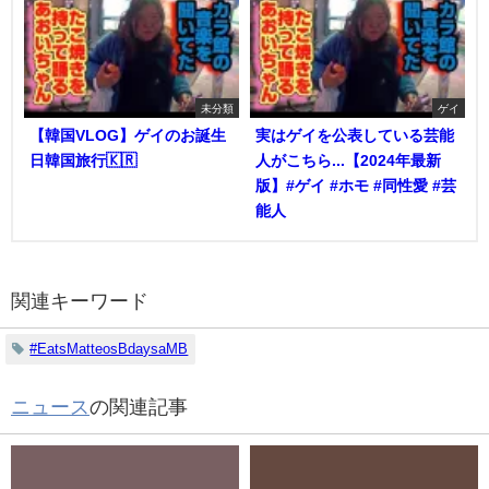
未分類
ゲイ
【韓国VLOG】ゲイのお誕生
実はゲイを公表している芸能
日韓国旅行🇰🇷
人がこちら...【2024年最新
版】#ゲイ #ホモ #同性愛 #芸
能人
関連キーワード
#EatsMatteosBdaysaMB
ニュース
の関連記事