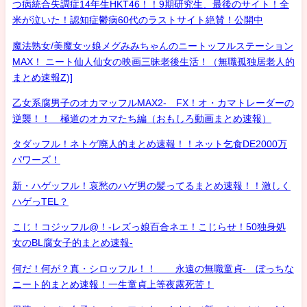
つ病統合失調症14年生HKT46！！9期研究生、最後のサイト！全
米が泣いた！認知症鬱病60代のラストサイト絶賛！公開中
魔法熟女/美魔女ッ娘メグみみちゃんのニートッフルステーション
MAX！ ニート仙人仙女の映画三昧老後生活！（無職孤独居老人的
まとめ速報Z)]
乙女系腐男子のオカマッフルMAX2- FX！オ・カマトレーダーの
逆襲！！ 極道のオカマたち編（おもしろ動画まとめ速報）
タダッフル！ネトゲ廃人的まとめ速報！！ネット乞食DE2000万
パワーズ！
新・ハゲッフル！哀愁のハゲ男の髪ってるまとめ速報！！激しく
ハゲっTEL？
こじ！コジッフル@！-レズっ娘百合ネエ！こじらせ！50独身処
女のBL腐女子的まとめ速報-
何だ！何が？真・シロッフル！！ 永遠の無職童貞- ぼっちな
ニート的まとめ速報！一生童貞上等夜露死苦！