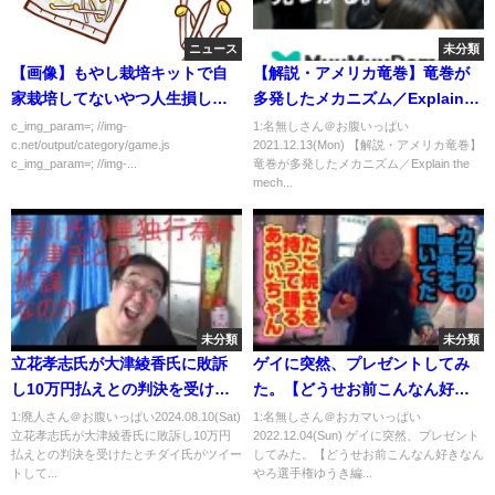
ニュース
未分類
【画像】もやし栽培キットで自
【解説・アメリカ竜巻】竜巻が
家栽培してないやつ人生損して
多発したメカニズム／Explain
てワロタｗｗｗｗｗ
the mechanism of the tornado
c_img_param=; //img-
1:名無しさん＠お腹いっぱい
c.net/output/category/game.js
2021.12.13(Mon) 【解説・アメリカ竜巻】
(Kentucky)
c_img_param=; //img-...
竜巻が多発したメカニズム／Explain the
mech...
未分類
未分類
立花孝志氏が大津綾香氏に敗訴
ゲイに突然、プレゼントしてみ
し10万円払えとの判決を受けた
た。【どうせお前こんなん好き
とチダイ氏がツイートしていた
なんやろ選手権ゆうき編】
1:廃人さん＠お腹いっぱい2024.08.10(Sat)
1:名無しさん＠おカマいっぱい
立花孝志氏が大津綾香氏に敗訴し10万円
2022.12.04(Sun) ゲイに突然、プレゼント
ことについて
払えとの判決を受けたとチダイ氏がツイー
してみた。【どうせお前こんなん好きなん
トして...
やろ選手権ゆうき編...