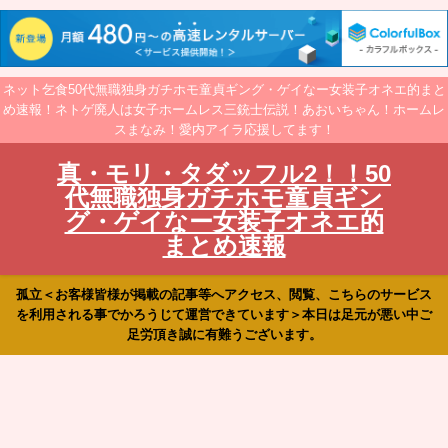
ネット乞食50代無職独身ガチホモ童貞ギング・ゲイなー女装子オネエ的まと
め速報！ネトゲ廃人は女子ホームレス三銃士伝説！あおいちゃん！ホームレ
スまなみ！愛内アイラ応援してます！
真・モリ・タダッフル2！！50
代無職独身ガチホモ童貞ギン
グ・ゲイなー女装子オネエ的
まとめ速報
孤立＜お客様皆様が掲載の記事等へアクセス、閲覧、こちらのサービス
を利用される事でかろうじて運営できています＞本日は足元が悪い中ご
足労頂き誠に有難うございます。