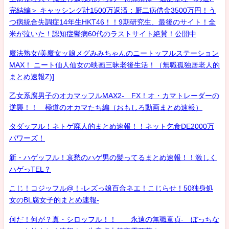
完結編＞ キャッシング計1500万返済：厨二病借金3500万円！う
つ病統合失調症14年生HKT46！！9期研究生、最後のサイト！全
米が泣いた！認知症鬱病60代のラストサイト絶賛！公開中
魔法熟女/美魔女ッ娘メグみみちゃんのニートッフルステーション
MAX！ ニート仙人仙女の映画三昧老後生活！（無職孤独居老人的
まとめ速報Z)]
乙女系腐男子のオカマッフルMAX2- FX！オ・カマトレーダーの
逆襲！！ 極道のオカマたち編（おもしろ動画まとめ速報）
タダッフル！ネトゲ廃人的まとめ速報！！ネット乞食DE2000万
パワーズ！
新・ハゲッフル！哀愁のハゲ男の髪ってるまとめ速報！！激しく
ハゲっTEL？
こじ！コジッフル@！-レズっ娘百合ネエ！こじらせ！50独身処
女のBL腐女子的まとめ速報-
何だ！何が？真・シロッフル！！ 永遠の無職童貞- ぼっちな