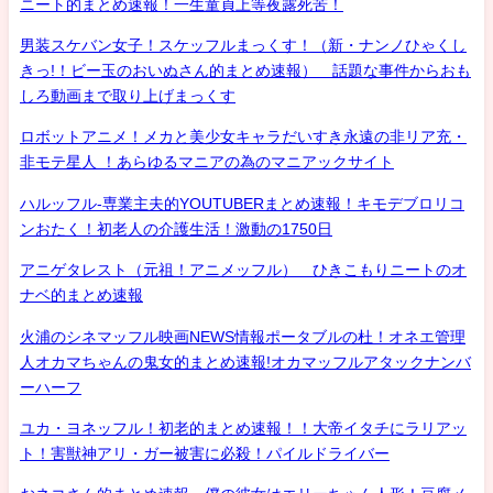
ニート的まとめ速報！一生童貞上等夜露死苦！
男装スケバン女子！スケッフルまっくす！（新・ナンノひゃくし
きっ!！ビー玉のおいぬさん的まとめ速報） 話題な事件からおも
しろ動画まで取り上げまっくす
ロボットアニメ！メカと美少女キャラだいすき永遠の非リア充・
非モテ星人 ！あらゆるマニアの為のマニアックサイト
ハルッフル-専業主夫的YOUTUBERまとめ速報！キモデブロリコ
ンおたく！初老人の介護生活！激動の1750日
アニゲタレスト（元祖！アニメッフル） ひきこもりニートのオ
ナベ的まとめ速報
火浦のシネマッフル映画NEWS情報ポータブルの杜！オネエ管理
人オカマちゃんの鬼女的まとめ速報!オカマッフルアタックナンバ
ーハーフ
ユカ・ヨネッフル！初老的まとめ速報！！大帝イタチにラリアッ
ト！害獣神アリ・ガー被害に必殺！パイルドライバー