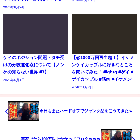
2026年6月18日
2026年6月24日
ゲイのポジション問題・タチ受
【㊗️1000万回再生超！】イケメ
けの分岐進化点について【ノン
ンゲイカップルに好きなところ
ケの知らない世界 #3】
を聞いてみた！ #lgbtq #ゲイ #
ゲイカップル #筋肉 #イケメン
2026年6月1日
2026年1月2日
今日もまたハードオフでジャンク品をこうてきたｗ
実家でたら100万以上かかってワロタｗｗｗ