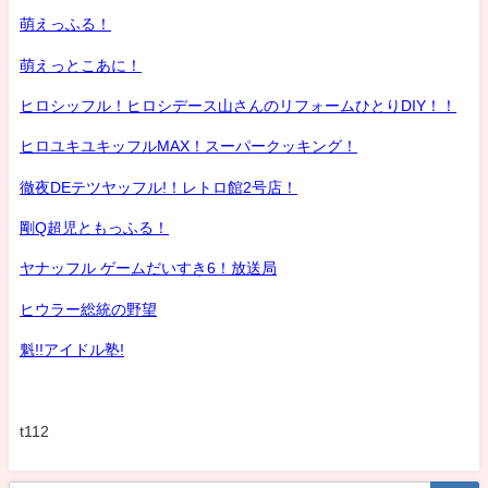
萌えっふる！
萌えっとこあに！
ヒロシッフル！ヒロシデース山さんのリフォームひとりDIY！！
ヒロユキユキッフルMAX！スーパークッキング！
徹夜DEテツヤッフル!！レトロ館2号店！
剛Q超児ともっふる！
ヤナッフル ゲームだいすき6！放送局
ヒウラー総統の野望
魁!!アイドル塾!
t112