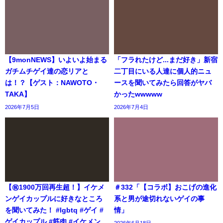
【9monNEWS】いよいよ始まる
「フラれたけど...まだ好き」新宿
ガチムチゲイ達の恋リアと
二丁目にいる人達に個人的ニュ
は！？【ゲスト：NAWOTO・
ースを聞いてみたら回答がヤバ
TAKA】
かったwwwww
2026年7月5日
2026年7月4日
【㊗️1900万回再生超！】イケメ
＃332「【コラボ】おこげの進化
ンゲイカップルに好きなところ
系と男が途切れないゲイの事
を聞いてみた！ #lgbtq #ゲイ #
情」
ゲイカップル #筋肉 #イケメン