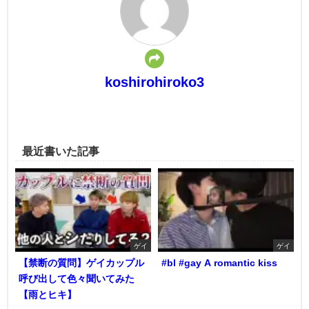
koshirohiroko3
最近書いた記事
ゲイ
ゲイ
【禁断の質問】ゲイカップル
#bl #gay A romantic kiss
呼び出して色々聞いてみた
【雨とヒキ】