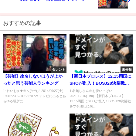
おすすめの記事
タレント
未分類
【芸能】改名しないほうがよか
【新日本プロレス】12.15両国に
ったと思う芸能人ランキング
SHOが乱入！BOSJ28決勝戦を
ブチ壊しに来る！SHOお前が帰
1: れいおφ ★＠＼(^o^)／ 2014/09/27(土)
1:名無しさん＠お腹いっぱい
19:45:23.62 ID:???0.net テレビに出るとあ
2021.12.16(Thu) 【新日本プロレス】
れ‼救出に内藤哲也＆鷹木信悟＆
らゆる場所に...
12.15両国にSHOが乱入！BOSJ28決勝戦
後藤洋央紀＆YOSHI-HASHI！
をブチ壊しに来...
njpw njwtl njbosj