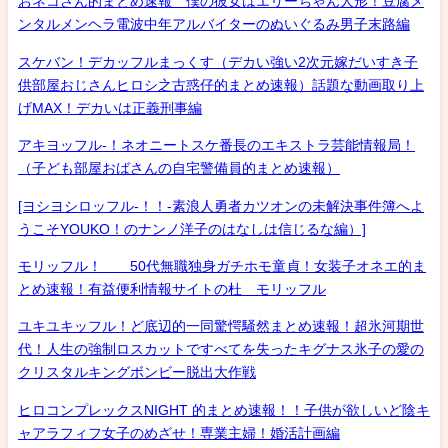
おネコさん的まとめ速報 僕の彼女はエリーちゃん人形！豆腐メ
ンタルメンヘラ電波中年アルバイターのぬいぐるみ男子末路編
スケバン！デカッフルまっくす（デカい強い2次元嫁だいすき子
供部屋おじさんヒロシ之古惑仔的まとめ速報）話題な動画取り上
げMAX！デカいは正義刑事編
アキヨッフル-！ネオニートスケ番長のエキストラ芸能情報局！
（子ども部屋おばさんの自宅警備員的まとめ速報）
[ヨシヨシロッフル-！！-素浪人勇者カツオンの未解決事件簿へよ
うこそYOUKO！のナンノ洋子のはなしは信じるな編）]
モリッフル！ 50代無職独身ガチホモ童貞！女装子オネエ的ま
とめ速報！有益便利情報サイトの杜 モリッフル
ユキユキッフル！ど底辺的一同驚愕騒然まとめ速報！超氷河期世
代！人生の強制ロスカットですべてを失ったキグナス氷子の愛の
クリスタルキングボンビー脱出大作戦
ヒロコンプレックスNIGHT 的まとめ速報！！子供が欲しいど陰キ
ャアラフィフ女子のめざせ！専業主婦！婚活計画編