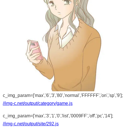
c_img_param=['max','6','3','80','normal','FFFFFF','on','sp','9'];
//img-c.net/output/category/game.js
c_img_param=['max','3','1','0','list','0009FF','off','pc','14'];
//img-c.net/output/site/292.js