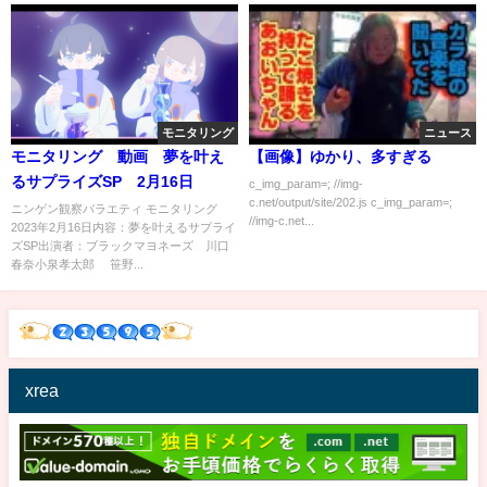
モニタリング
ニュース
モニタリング 動画 夢を叶え
【画像】ゆかり、多すぎる
るサプライズSP 2月16日
c_img_param=; //img-
c.net/output/site/202.js c_img_param=;
ニンゲン観察バラエティ モニタリング
//img-c.net...
2023年2月16日内容：夢を叶えるサプライ
ズSP出演者：ブラックマヨネーズ 川口
春奈小泉孝太郎 笹野...
xrea