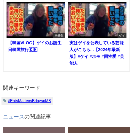
未分類
ゲイ
【韓国VLOG】ゲイのお誕生
実はゲイを公表している芸能
日韓国旅行🇰🇷
人がこちら...【2024年最新
版】#ゲイ #ホモ #同性愛 #芸
能人
関連キーワード
#EatsMatteosBdaysaMB
ニュース
の関連記事