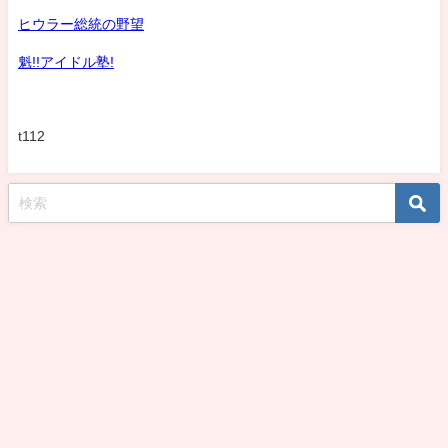
ヒウラー総統の野望
魁!!アイドル塾!
t112