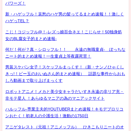
パワーズ！
新・ハゲッフル！哀愁のハゲ男の髪ってるまとめ速報！！激しく
ハゲっTEL？
こじ！コジッフル@！-レズっ娘百合ネエ！こじらせ！50独身処
女のBL腐女子的まとめ速報-
何だ！何が？真・シロッフル！！ 永遠の無職童貞- ぼっちな
ニート的まとめ速報！一生童貞上等夜露死苦！
男装スケバン女子！スケッフルまっくす！（新・ナンノひゃくし
きっ!！ビー玉のおいぬさん的まとめ速報） 話題な事件からおも
しろ動画まで取り上げまっくす
ロボットアニメ！メカと美少女キャラだいすき永遠の非リア充・
非モテ星人 ！あらゆるマニアの為のマニアックサイト
ハルッフル-専業主夫的YOUTUBERまとめ速報！キモデブロリコ
ンおたく！初老人の介護生活！激動の1750日
アニゲタレスト（元祖！アニメッフル） ひきこもりニートのオ