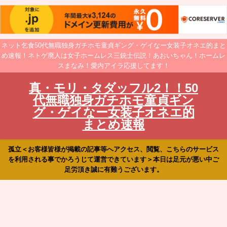
ネット乞食50代無職独身ガチホモ童貞ギング・ゲイなー女装子オネエ的まと
め速報！ネトゲ廃人は女子ホームレス三銃士伝説！あおいちゃん！ホームレ
スまなみ！愛内アイラ応援してます！
真・モリ・タダッフル2！！50
代無職独身ガチホモ童貞ギン
グ・ゲイなー女装子オネエ的
まとめ速報
孤立＜お客様皆様が掲載の記事等へアクセス、閲覧、こちらのサービス
を利用される事でかろうじて運営できています＞本日は足元が悪い中ご
足労頂き誠に有難うございます。