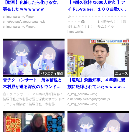
【動画】化粧したら化ける女、
【 #耐久歌枠 /1000人耐久 】ア
実在したｗｗｗｗｗｗ
イドルVtuber、１００曲歌いま
す！！！【 月宮くぅ/#新人
c_img_param=; //img-
🌙 －－－－－－－－－－－－－－－－－
c.net/output/category/game.js
－－－－ 🦁 １４時から！！！応
Vtuber 】
c_img_param=; //img-...
援しにきて！！！ サムネイル
https://twitt...
バラエティ動画
ニュース
音チク コンサート 清塚信也と
【速報】斎藤知事、４年前に親
木村昴が送る深夜のサウンドバ
族に絶縁されていたｗｗｗｗｗ
ラエティ 3月3日
ｗ
音チク コンサート 2023年3月3日内容：
c_img_param=; //img-
清塚信也と木村昴が送る深夜のサウンドバ
c.net/output/category/game.js
ラエティ出演者：清塚信也 木村昴......
c_img_param=; //img-...