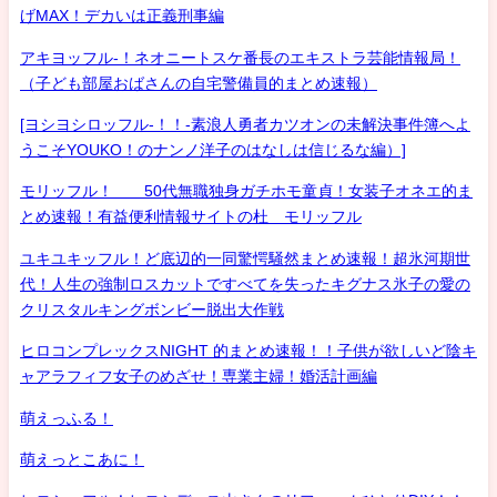
げMAX！デカいは正義刑事編
アキヨッフル-！ネオニートスケ番長のエキストラ芸能情報局！
（子ども部屋おばさんの自宅警備員的まとめ速報）
[ヨシヨシロッフル-！！-素浪人勇者カツオンの未解決事件簿へよ
うこそYOUKO！のナンノ洋子のはなしは信じるな編）]
モリッフル！ 50代無職独身ガチホモ童貞！女装子オネエ的ま
とめ速報！有益便利情報サイトの杜 モリッフル
ユキユキッフル！ど底辺的一同驚愕騒然まとめ速報！超氷河期世
代！人生の強制ロスカットですべてを失ったキグナス氷子の愛の
クリスタルキングボンビー脱出大作戦
ヒロコンプレックスNIGHT 的まとめ速報！！子供が欲しいど陰キ
ャアラフィフ女子のめざせ！専業主婦！婚活計画編
萌えっふる！
萌えっとこあに！