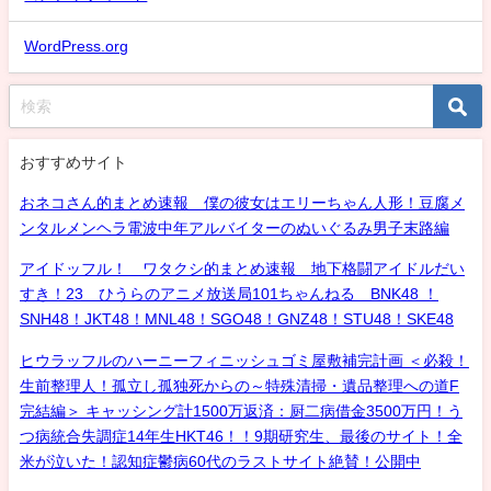
WordPress.org
おすすめサイト
おネコさん的まとめ速報 僕の彼女はエリーちゃん人形！豆腐メ
ンタルメンヘラ電波中年アルバイターのぬいぐるみ男子末路編
アイドッフル！ ワタクシ的まとめ速報 地下格闘アイドルだい
すき！23 ひうらのアニメ放送局101ちゃんねる BNK48 ！
SNH48！JKT48！MNL48！SGO48！GNZ48！STU48！SKE48
ヒウラッフルのハーニーフィニッシュゴミ屋敷補完計画 ＜必殺！
生前整理人！孤立し孤独死からの～特殊清掃・遺品整理への道F
完結編＞ キャッシング計1500万返済：厨二病借金3500万円！う
つ病統合失調症14年生HKT46！！9期研究生、最後のサイト！全
米が泣いた！認知症鬱病60代のラストサイト絶賛！公開中