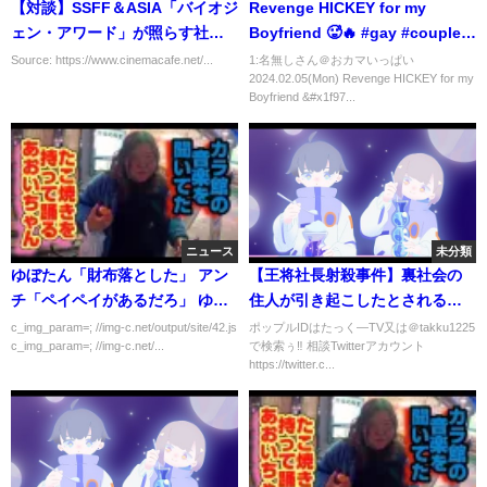
【対談】SSFF＆ASIA「バイオジ
Revenge HICKEY for my
ェン・アワード」が照らす社会
Boyfriend 🥵🔥 #gay #couple
の可能性、別所哲也×アジェイ・
#bl
Source: https://www.cinemacafe.net/...
1:名無しさん＠おカマいっぱい
2024.02.05(Mon) Revenge HICKEY for my
スレイク
Boyfriend &#x1f97...
ニュース
未分類
ゆぼたん「財布落とした」 アン
【王将社長射殺事件】裏社会の
チ「ペイペイがあるだろ」 ゆん
住人が引き起こしたとされる未
ぼた「スマホ壊れた」
解決事件
c_img_param=; //img-c.net/output/site/42.js
ポップルIDはたっく―TV又は＠takku1225
c_img_param=; //img-c.net/...
で検索ぅ‼ 相談Twitterアカウント
https://twitter.c...