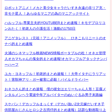
ロボットアニメ！メカと美少女キャラだいすき永遠の非リア充・
非モテ星人 ！あらゆるマニアの為のマニアックサイト
ハルッフル-専業主夫的YOUTUBERまとめ速報！キモデブロリコ
ンおたく！初老人の介護生活！激動の1750日
アニゲタレスト（元祖！アニメッフル） ひきこもりニートのオ
ナベ的まとめ速報
火浦のシネマッフル映画NEWS情報ポータブルの杜！オネエ管理
人オカマちゃんの鬼女的まとめ速報!オカマッフルアタックナンバ
ーハーフ
ユカ・ヨネッフル！初老的まとめ速報！！大帝イタチにラリアッ
ト！害獣神アリ・ガー被害に必殺！パイルドライバー
おネコさん的まとめ速報 僕の彼女はエリーちゃん人形！豆腐メ
ンタルメンヘラ電波中年アルバイターのぬいぐるみ男子末路編
スケバン！デカッフルまっくす（デカい強い2次元嫁だいすき子
供部屋おじさんヒロシ之古惑仔的まとめ速報）話題な動画取り上