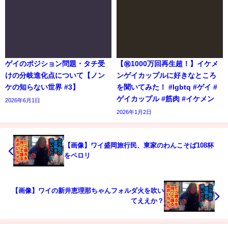
ゲイのポジション問題・タチ受
【㊗️1000万回再生超！】イケメ
けの分岐進化点について【ノン
ンゲイカップルに好きなところ
ケの知らない世界 #3】
を聞いてみた！ #lgbtq #ゲイ #
ゲイカップル #筋肉 #イケメン
2026年6月1日
2026年1月2日
【画像】ワイ盛岡旅行民、東家のわんこそば108杯
をペロリ
【画像】ワイの新井恵理那ちゃんフォルダ火を吹い
てええか？