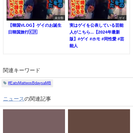
未分類
ゲイ
【韓国VLOG】ゲイのお誕生
実はゲイを公表している芸能
日韓国旅行🇰🇷
人がこちら...【2024年最新
版】#ゲイ #ホモ #同性愛 #芸
能人
関連キーワード
#EatsMatteosBdaysaMB
ニュース
の関連記事