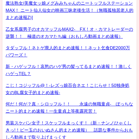
魔法熟女/美魔女ッ娘メグみみちゃんのニートッフルステーション
MAX！ ニート仙人仙女の映画三昧老後生活！（無職孤独居老人的
まとめ速報Z)]
乙女系腐男子のオカマッフルMAX2- FX！オ・カマトレーダーの
逆襲！！ 極道のオカマたち編（おもしろ動画まとめ速報）
タダッフル！ネトゲ廃人的まとめ速報！！ネット乞食DE2000万
パワーズ！
新・ハゲッフル！哀愁のハゲ男の髪ってるまとめ速報！！激しく
ハゲっTEL？
こじ！コジッフル@！-レズっ娘百合ネエ！こじらせ！50独身処
女のBL腐女子的まとめ速報-
何だ！何が？真・シロッフル！！ 永遠の無職童貞- ぼっちな
ニート的まとめ速報！一生童貞上等夜露死苦！
男装スケバン女子！スケッフルまっくす！（新・ナンノひゃくし
きっ!！ビー玉のおいぬさん的まとめ速報） 話題な事件からおも
しろ動画まで取り上げまっくす