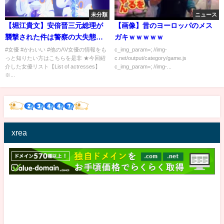
未分類
ニュース
【堀江貴文】安倍晋三元総理が
【画像】昔のヨーロッパのメス
襲撃された件は警察の大失態、
ガキｗｗｗｗｗ
アベガーはマジで馬鹿、選挙や
#女優 #かわいい #他のΛV女優の情報をも
c_img_param=; //img-
っと知りたい方はこちらを是非 ★今回紹
c.net/output/category/game.js
自民党の派閥争いにも影響あり
介した女優リスト【List of actresses】
c_img_param=; //img-...
※...
xrea