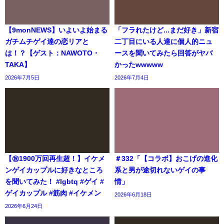
【9monNEWS】いよいよ始まる
「フラれたけど...まだ好き」新宿
ガチムチゲイ達の恋リアと
二丁目にいる人達に個人的ニュ
は！？【ゲスト：NAWOTO・
ースを聞いてみたら回答がヤバ
TAKA】
かったwwwww
2026年7月5日
2026年7月4日
【㊗️1900万回再生超！】イケメ
＃332「【コラボ】おこげの進化
ンゲイカップルに好きなところ
系と男が途切れないゲイの事
を聞いてみた！ #lgbtq #ゲイ #
情」
ゲイカップル #筋肉 #イケメン
2026年6月18日
2026年6月24日