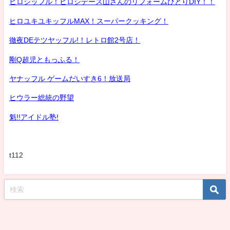
ヒロシッフル！ヒロシデース山さんのリフォームひとりDIY！！
ヒロユキユキッフルMAX！スーパークッキング！
徹夜DEテツヤッフル!！レトロ館2号店！
剛Q超児ともっふる！
ヤナッフル ゲームだいすき6！放送局
ヒウラー総統の野望
魁!!アイドル塾!
t112