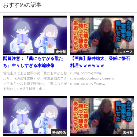
おすすめの記事
未分類
ニュース
閲覧注意：『藁にもすがる獣た
【画像】藤井聡太、昼飯に懐石
ち』生々しすぎる本編映像
料理ｗｗｗｗｗｗ
曽根圭介による犯罪小説「藁にもすがる獣
c_img_param=; //img-
たち」（講談社文庫）が、韓国最強のスタ
c.net/output/category/game.js
ッフ＆キャスト陣で映画化。『藁にもすが
c_img_param=; //img-...
る獣たち』が2月19日（金...
映画関係
未分類