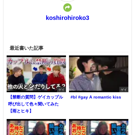
koshirohiroko3
最近書いた記事
ゲイ
ゲイ
【禁断の質問】ゲイカップル
#bl #gay A romantic kiss
呼び出して色々聞いてみた
【雨とヒキ】