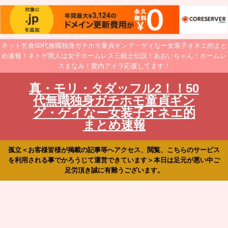
ネット乞食50代無職独身ガチホモ童貞ギング・ゲイなー女装子オネエ的まと
め速報！ネトゲ廃人は女子ホームレス三銃士伝説！あおいちゃん！ホームレ
スまなみ！愛内アイラ応援してます！
真・モリ・タダッフル2！！50
代無職独身ガチホモ童貞ギン
グ・ゲイなー女装子オネエ的
まとめ速報
孤立＜お客様皆様が掲載の記事等へアクセス、閲覧、こちらのサービス
を利用される事でかろうじて運営できています＞本日は足元が悪い中ご
足労頂き誠に有難うございます。