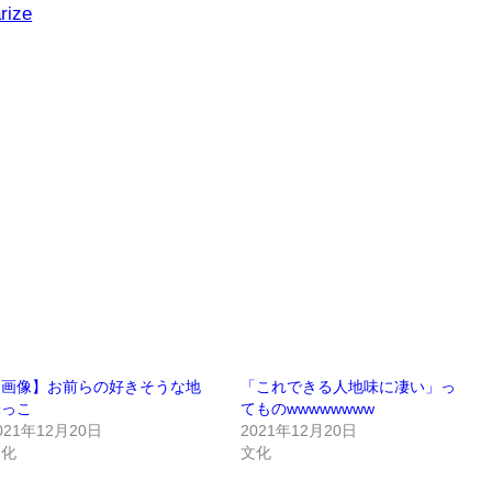
rize
【画像】お前らの好きそうな地
「これできる人地味に凄い」っ
味っこ
てものwwwwwwww
021年12月20日
2021年12月20日
文化
文化