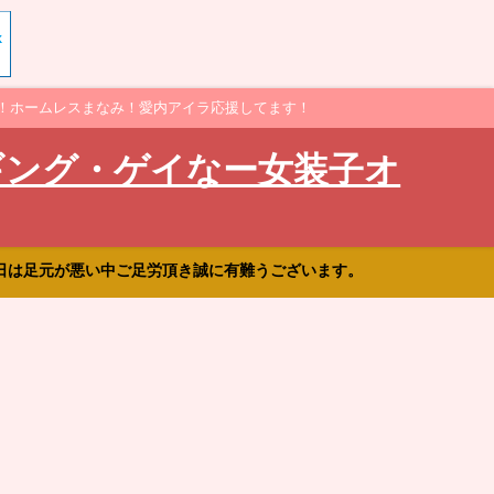
！ホームレスまなみ！愛内アイラ応援してます！
ギング・ゲイなー女装子オ
日は足元が悪い中ご足労頂き誠に有難うございます。