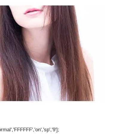
rmal','FFFFFF','on','sp','9'];