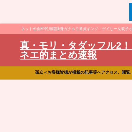
ネット乞食50代無職独身ガチホモ童貞ギング・ゲイなー女装子
真・モリ・タダッフル2！
ネエ的まとめ速報
孤立＜お客様皆様が掲載の記事等へアクセス、閲覧