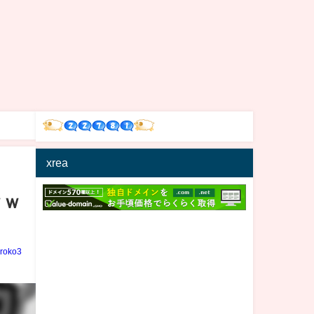
xrea
ｗｗ
iroko3