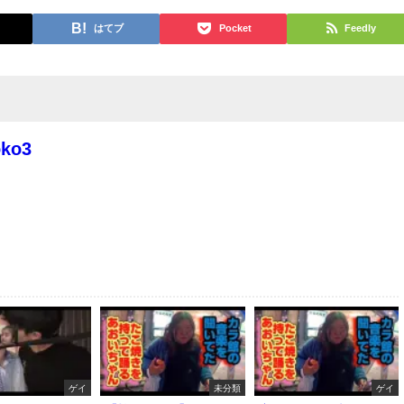
はてブ
Pocket
Feedly
oko3
ゲイ
未分類
ゲイ