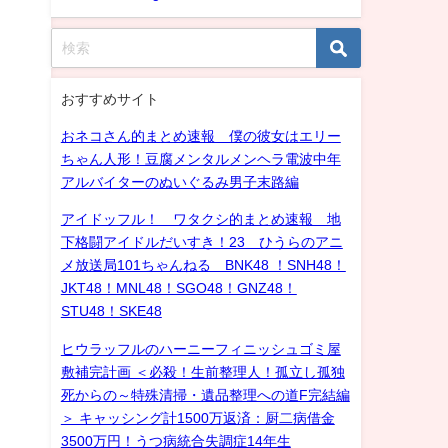
おすすめサイト
おネコさん的まとめ速報 僕の彼女はエリー
ちゃん人形！豆腐メンタルメンヘラ電波中年
アルバイターのぬいぐるみ男子末路編
アイドッフル！ ワタクシ的まとめ速報 地
下格闘アイドルだいすき！23 ひうらのアニ
メ放送局101ちゃんねる BNK48 ！SNH48！
JKT48！MNL48！SGO48！GNZ48！
STU48！SKE48
ヒウラッフルのハーニーフィニッシュゴミ屋
敷補完計画 ＜必殺！生前整理人！孤立し孤独
死からの～特殊清掃・遺品整理への道F完結編
＞ キャッシング計1500万返済：厨二病借金
3500万円！うつ病統合失調症14年生