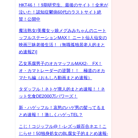
HKT46！！9期研究生、最後のサイト！全米が
泣いた！認知症鬱病60代のラストサイト絶
賛！公開中
魔法熟女/美魔女ッ娘メグみみちゃんのニート
ッフルステーションMAX！ ニート仙人仙女の
映画三昧老後生活！（無職孤独居老人的まと
め速報Z)]
乙女系腐男子のオカマッフルMAX2- FX！
オ・カマトレーダーの逆襲！！ 極道のオカ
マたち編（おもしろ動画まとめ速報）
タダッフル！ネトゲ廃人的まとめ速報！！ネ
ット乞食DE2000万パワーズ！
新・ハゲッフル！哀愁のハゲ男の髪ってるま
とめ速報！！激しくハゲっTEL？
こじ！コジッフル@！-レズっ娘百合ネエ！こ
じらせ！50独身処女のBL腐女子的まとめ速報-