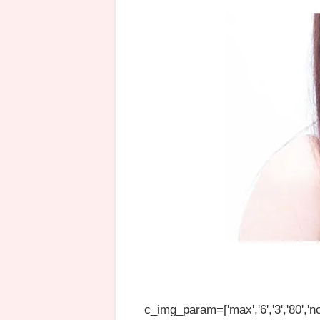
c_img_param=['max','6','3','80','no