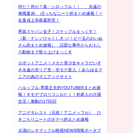
何だ！何が？真・シロッフル！！ 永遠の
無職童貞- ぼっちなニート的まとめ速報！一
生童貞上等夜露死苦！
男装スケバン女子！スケッフルまっくす！
（新・ナンノひゃくしきっ!！ビー玉のおいぬ
さん的まとめ速報） 話題な事件からおもし
ろ動画まで取り上げまっくす
ロボットアニメ！メカと美少女キャラだいす
き永遠の非リア充・非モテ星人 ！あらゆるマ
ニアの為のマニアックサイト
ハルッフル-専業主夫的YOUTUBERまとめ速
報！キモデブロリコンおたく！初老人の介護
生活！激動の1750日
アニゲタレスト（元祖！アニメッフル） ひ
きこもりニートのオナベ的まとめ速報
火浦のシネマッフル映画NEWS情報ポータブ