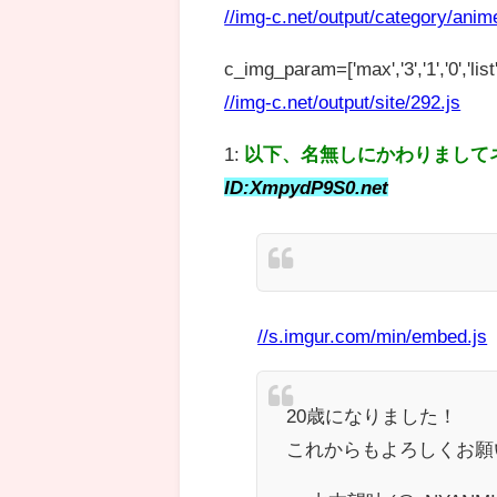
//img-c.net/output/category/anim
c_img_param=['max','3','1','0','list',
//img-c.net/output/site/292.js
1:
以下、名無しにかわりまして
ID:XmpydP9S0.net
//s.imgur.com/min/embed.js
20歳になりました！
これからもよろしくお願