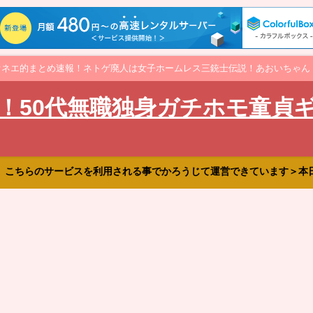
オネエ的まとめ速報！ネトゲ廃人は女子ホームレス三銃士伝説！あおいちゃん
！50代無職独身ガチホモ童貞
、こちらのサービスを利用される事でかろうじて運営できています＞本