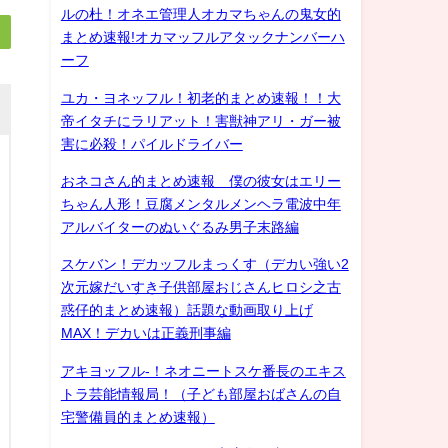
ルの杜！オネエ管理人オカマちゃんの鬼女的
まとめ速報!オカマッフルアタックナンバーハ
ーフ
ユカ・ヨネッフル！初老的まとめ速報！！大
帝イタチにラリアット！害獣神アリ・ガー被
害に必殺！パイルドライバー
おネコさん的まとめ速報 僕の彼女はエリー
ちゃん人形！豆腐メンタルメンヘラ電波中年
アルバイターのぬいぐるみ男子末路編
スケバン！デカッフルまっくす（デカい強い2
次元嫁だいすき子供部屋おじさんヒロシ之古
惑仔的まとめ速報）話題な動画取り上げ
MAX！デカいは正義刑事編
アキヨッフル-！ネオニートスケ番長のエキス
トラ芸能情報局！（子ども部屋おばさんの自
宅警備員的まとめ速報）