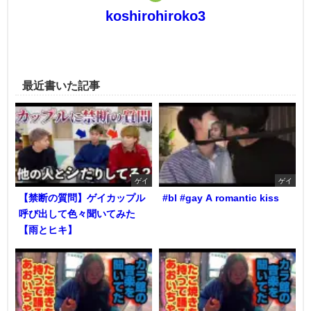
koshirohiroko3
最近書いた記事
ゲイ
ゲイ
【禁断の質問】ゲイカップル
#bl #gay A romantic kiss
呼び出して色々聞いてみた
【雨とヒキ】