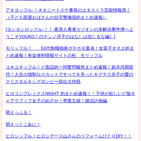
アキヨッフル-！ネオニートスケ番長のエキストラ芸能情報局！
（子ども部屋おばさんの自宅警備員的まとめ速報）
[ヨシヨシロッフル-！！-素浪人勇者カツオンの未解決事件簿へよ
うこそYOUKO！のナンノ洋子のはなしは信じるな編）]
モリッフル！ 50代無職独身ガチホモ童貞！女装子オネエ的ま
とめ速報！有益便利情報サイトの杜 モリッフル
ユキユキッフル！ど底辺的一同驚愕騒然まとめ速報！超氷河期世
代！人生の強制ロスカットですべてを失ったキグナス氷子の愛の
クリスタルキングボンビー脱出大作戦
ヒロコンプレックスNIGHT 的まとめ速報！！子供が欲しいど陰キ
ャアラフィフ女子のめざせ！専業主婦！婚活計画編
萌えっふる！
萌えっとこあに！
ヒロシッフル！ヒロシデース山さんのリフォームひとりDIY！！