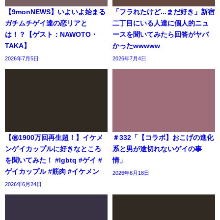
【9monNEWS】いよいよ始まる
「フラれたけど...まだ好き」新宿
ガチムチゲイ達の恋リアと
二丁目にいる人達に個人的ニュ
は！？【ゲスト：NAWOTO・
ースを聞いてみたら回答がヤバ
TAKA】
かったwwwww
2026年7月5日
2026年7月4日
【㊗️1900万回再生超！】イケメ
＃332「【コラボ】おこげの進化
ンゲイカップルに好きなところ
系と男が途切れないゲイの事
を聞いてみた！ #lgbtq #ゲイ #
情」
ゲイカップル #筋肉 #イケメン
2026年6月18日
2026年6月24日