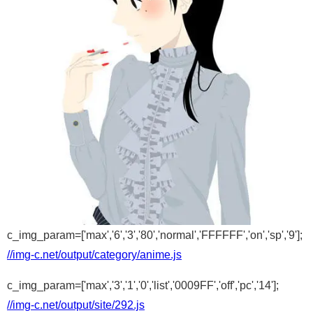
c_img_param=['max','6','3','80','normal','FFFFFF','on','sp','9'];
//img-c.net/output/category/anime.js
c_img_param=['max','3','1','0','list','0009FF','off','pc','14'];
//img-c.net/output/site/292.js