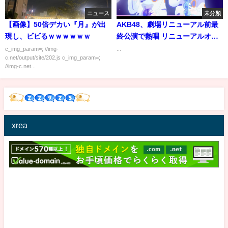
ニュース
未分類
【画像】50倍デカい『月』が出
AKB48、劇場リニューアル前最
現し、ビビるｗｗｗｗｗｗ
終公演で熱唱 リニューアルオー
プン公演初日メンバーも発表
c_img_param=; //img-
...
c.net/output/site/202.js c_img_param=;
//img-c.net...
xrea