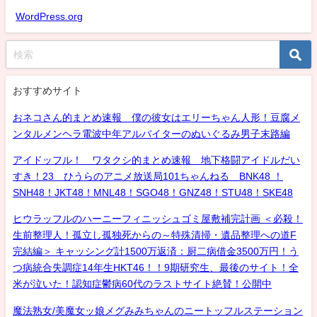
WordPress.org
おすすめサイト
おネコさん的まとめ速報 僕の彼女はエリーちゃん人形！豆腐メ
ンタルメンヘラ電波中年アルバイターのぬいぐるみ男子末路編
アイドッフル！ ワタクシ的まとめ速報 地下格闘アイドルだい
すき！23 ひうらのアニメ放送局101ちゃんねる BNK48 ！
SNH48！JKT48！MNL48！SGO48！GNZ48！STU48！SKE48
ヒウラッフルのハーニーフィニッシュゴミ屋敷補完計画 ＜必殺！
生前整理人！孤立し孤独死からの～特殊清掃・遺品整理への道F
完結編＞ キャッシング計1500万返済：厨二病借金3500万円！う
つ病統合失調症14年生HKT46！！9期研究生、最後のサイト！全
米が泣いた！認知症鬱病60代のラストサイト絶賛！公開中
魔法熟女/美魔女ッ娘メグみみちゃんのニートッフルステーション