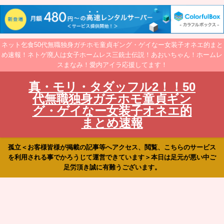
ネット乞食50代無職独身ガチホモ童貞ギング・ゲイなー女装子オネエ的まと
め速報！ネトゲ廃人は女子ホームレス三銃士伝説！あおいちゃん！ホームレ
スまなみ！愛内アイラ応援してます！
真・モリ・タダッフル2！！50
代無職独身ガチホモ童貞ギン
グ・ゲイなー女装子オネエ的
まとめ速報
孤立＜お客様皆様が掲載の記事等へアクセス、閲覧、こちらのサービス
を利用される事でかろうじて運営できています＞本日は足元が悪い中ご
足労頂き誠に有難うございます。