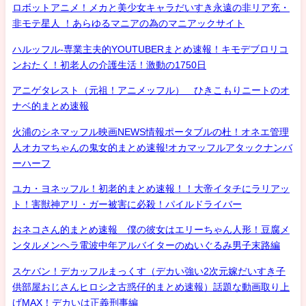
ロボットアニメ！メカと美少女キャラだいすき永遠の非リア充・
非モテ星人 ！あらゆるマニアの為のマニアックサイト
ハルッフル-専業主夫的YOUTUBERまとめ速報！キモデブロリコ
ンおたく！初老人の介護生活！激動の1750日
アニゲタレスト（元祖！アニメッフル） ひきこもりニートのオ
ナベ的まとめ速報
火浦のシネマッフル映画NEWS情報ポータブルの杜！オネエ管理
人オカマちゃんの鬼女的まとめ速報!オカマッフルアタックナンバ
ーハーフ
ユカ・ヨネッフル！初老的まとめ速報！！大帝イタチにラリアッ
ト！害獣神アリ・ガー被害に必殺！パイルドライバー
おネコさん的まとめ速報 僕の彼女はエリーちゃん人形！豆腐メ
ンタルメンヘラ電波中年アルバイターのぬいぐるみ男子末路編
スケバン！デカッフルまっくす（デカい強い2次元嫁だいすき子
供部屋おじさんヒロシ之古惑仔的まとめ速報）話題な動画取り上
げMAX！デカいは正義刑事編