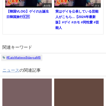
未分類
ゲイ
【韓国VLOG】ゲイのお誕生
実はゲイを公表している芸能
日韓国旅行🇰🇷
人がこちら...【2024年最新
版】#ゲイ #ホモ #同性愛 #芸
能人
関連キーワード
#EatsMatteosBdaysaMB
ニュース
の関連記事