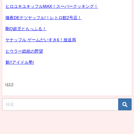
ヒロユキユキッフルMAX！スーパークッキング！
徹夜DEテツヤッフル!！レトロ館2号店！
剛Q超児ともっふる！
ヤナッフル ゲームだいすき6！放送局
ヒウラー総統の野望
魁!!アイドル塾!
t112