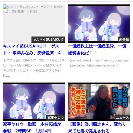
キスマイBUSAIKU!?
未分類
キスマイ超BUSAIKU!? ゲス
一億総株主は一億総玉砕、一億
ト： 峯岸みなみ、安斉星来 4月
総貧困化だ！！
20日
キスマイ超BUSAIKU!? 2023年4月20日内
【ownedmedia】https://mercuryconsul.net
容：Kis－My－Ft2メンバーが脱ブサイク
【mediable】https://mediable.jp/ch...
を目指すバラエティー番組出演者：Kis-
My...
家事ヤロウ
ニュース
家事ヤロウ 動画 木村拓哉が
【画像】香川照之さん、変わり
参戦 2時間SP 1月24日
果てた姿で発見される