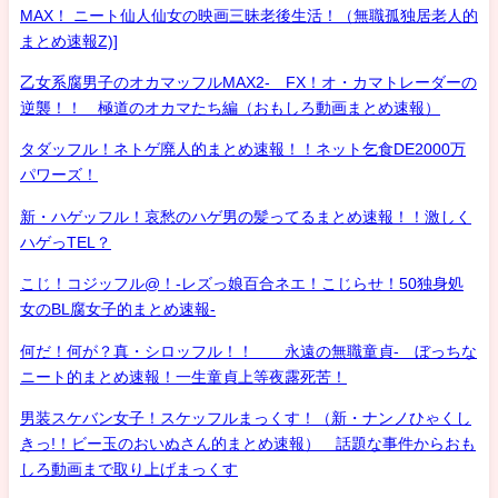
MAX！ ニート仙人仙女の映画三昧老後生活！（無職孤独居老人的
まとめ速報Z)]
乙女系腐男子のオカマッフルMAX2- FX！オ・カマトレーダーの
逆襲！！ 極道のオカマたち編（おもしろ動画まとめ速報）
タダッフル！ネトゲ廃人的まとめ速報！！ネット乞食DE2000万
パワーズ！
新・ハゲッフル！哀愁のハゲ男の髪ってるまとめ速報！！激しく
ハゲっTEL？
こじ！コジッフル@！-レズっ娘百合ネエ！こじらせ！50独身処
女のBL腐女子的まとめ速報-
何だ！何が？真・シロッフル！！ 永遠の無職童貞- ぼっちな
ニート的まとめ速報！一生童貞上等夜露死苦！
男装スケバン女子！スケッフルまっくす！（新・ナンノひゃくし
きっ!！ビー玉のおいぬさん的まとめ速報） 話題な事件からおも
しろ動画まで取り上げまっくす