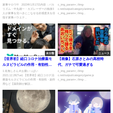
家事ヤロウ!!! 2023年1月17日内容：バカ
c_img_param=; //img-
リズム・中丸雄一・カズレーザーの独身3
c.net/output/category/anime.js
人が家事を完ぺきにこなせる好感度夫を目
c_img_param=; //img...
指す家事バラエテ...
未分類
ニュース
【世界初】経口コロナ治療薬モ
【画像】石原さとみの高校時
ルヌピラビルの作用・有効性・
代、ガチで可愛過ぎる
副作用など【薬剤師が解説】
1:名無しさん＠お腹いっぱい
c_img_param=; //img-
2021.12.28(Tue) 【世界初】経口コロナ治
c.net/output/category/game.js
療薬モルヌピラビルの作用・有効性・副作
c_img_param=; //img-...
用など【薬剤師が解説...