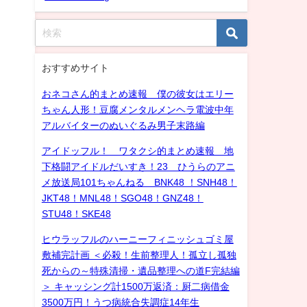
おすすめサイト
おネコさん的まとめ速報 僕の彼女はエリー
ちゃん人形！豆腐メンタルメンヘラ電波中年
アルバイターのぬいぐるみ男子末路編
アイドッフル！ ワタクシ的まとめ速報 地
下格闘アイドルだいすき！23 ひうらのアニ
メ放送局101ちゃんねる BNK48 ！SNH48！
JKT48！MNL48！SGO48！GNZ48！
STU48！SKE48
ヒウラッフルのハーニーフィニッシュゴミ屋
敷補完計画 ＜必殺！生前整理人！孤立し孤独
死からの～特殊清掃・遺品整理への道F完結編
＞ キャッシング計1500万返済：厨二病借金
3500万円！うつ病統合失調症14年生