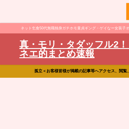
ネット乞食50代無職独身ガチホモ童貞ギング・ゲイなー女装子
真・モリ・タダッフル2！
ネエ的まとめ速報
孤立＜お客様皆様が掲載の記事等へアクセス、閲覧