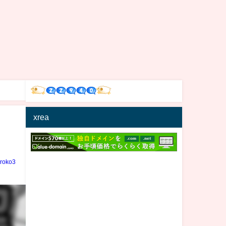
xrea
iroko3