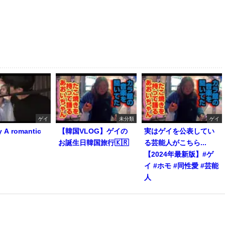
ゲイ
未分類
ゲイ
y A romantic
【韓国VLOG】ゲイの
実はゲイを公表してい
お誕生日韓国旅行🇰🇷
る芸能人がこちら...
【2024年最新版】#ゲ
イ #ホモ #同性愛 #芸能
人