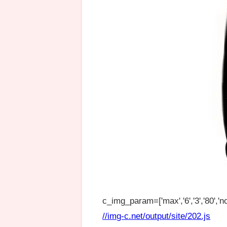
c_img_param=['max','6','3','80','no
//img-c.net/output/site/202.js