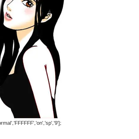
rmal','FFFFFF','on','sp','9'];