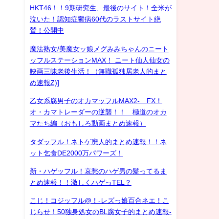
HKT46！！9期研究生、最後のサイト！全米が
泣いた！認知症鬱病60代のラストサイト絶
賛！公開中
魔法熟女/美魔女ッ娘メグみみちゃんのニート
ッフルステーションMAX！ ニート仙人仙女の
映画三昧老後生活！（無職孤独居老人的まと
め速報Z)]
乙女系腐男子のオカマッフルMAX2- FX！
オ・カマトレーダーの逆襲！！ 極道のオカ
マたち編（おもしろ動画まとめ速報）
タダッフル！ネトゲ廃人的まとめ速報！！ネ
ット乞食DE2000万パワーズ！
新・ハゲッフル！哀愁のハゲ男の髪ってるま
とめ速報！！激しくハゲっTEL？
こじ！コジッフル@！-レズっ娘百合ネエ！こ
じらせ！50独身処女のBL腐女子的まとめ速報-