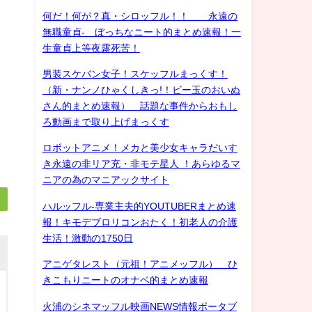
何だ！何が？真・シロッフル！！ 永遠の
無職童貞- ぼっちなニート的まとめ速報！一
生童貞上等夜露死苦！
男装スケバン女子！スケッフルまっくす！
（新・ナンノひゃくしきっ!！ビー玉のおいぬ
さん的まとめ速報） 話題な事件からおもし
ろ動画まで取り上げまっくす
ロボットアニメ！メカと美少女キャラだいす
き永遠の非リア充・非モテ星人 ！あらゆるマ
ニアの為のマニアックサイト
ハルッフル-専業主夫的YOUTUBERまとめ速
報！キモデブロリコンおたく！初老人の介護
生活！激動の1750日
アニゲタレスト（元祖！アニメッフル） ひ
きこもりニートのオナベ的まとめ速報
火浦のシネマッフル映画NEWS情報ポータブ