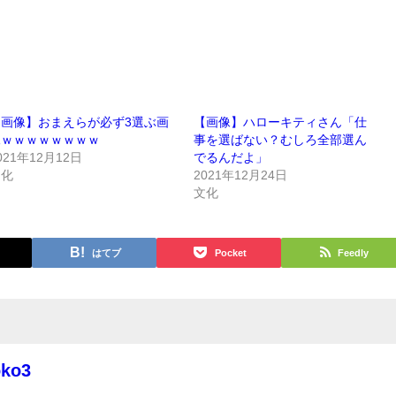
【画像】おまえらが必ず3選ぶ画
【画像】ハローキティさん「仕
像ｗｗｗｗｗｗｗｗ
事を選ばない？むしろ全部選ん
021年12月12日
でるんだよ」
文化
2021年12月24日
文化
はてブ
Pocket
Feedly
oko3