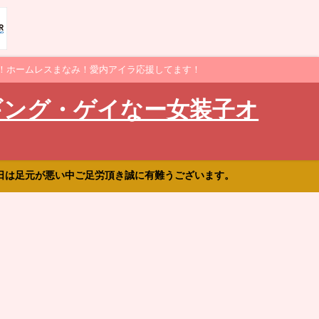
！ホームレスまなみ！愛内アイラ応援してます！
ギング・ゲイなー女装子オ
日は足元が悪い中ご足労頂き誠に有難うございます。