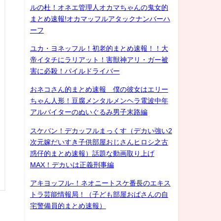
ルの杜！オネエ管理人オカマちゃんの鬼女的
まとめ速報!オカマッフルアタックナンバーハ
ーフ
ユカ・ヨネッフル！初老的まとめ速報！！大
帝イタチにラリアット！害獣神アリ・ガー被
害に必殺！パイルドライバー
おネコさん的まとめ速報 僕の彼女はエリー
ちゃん人形！豆腐メンタルメンヘラ電波中年
アルバイターのぬいぐるみ男子末路編
スケバン！デカッフルまっくす（デカい強い2
次元嫁だいすき子供部屋おじさんヒロシ之古
惑仔的まとめ速報）話題な動画取り上げ
MAX！デカいは正義刑事編
アキヨッフル-！ネオニートスケ番長のエキス
トラ芸能情報局！（子ども部屋おばさんの自
宅警備員的まとめ速報）