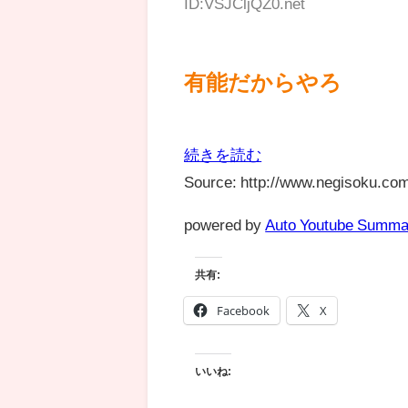
ID:VSJCljQZ0.net
有能だからやろ
続きを読む
Source: http://www.negisoku.com
powered by
Auto Youtube Summa
共有:
Facebook
X
いいね: