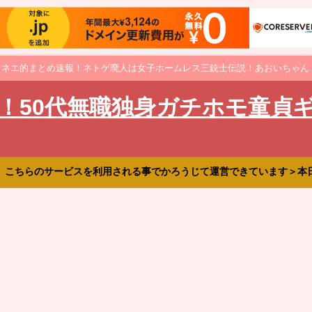
オネエ的まとめ速報！ネトゲ廃人は女子ホームレス三銃士伝説！あおいちゃん
！50代無職独身ガチホモ童貞
、こちらのサービスを利用される事でかろうじて運営できています＞本