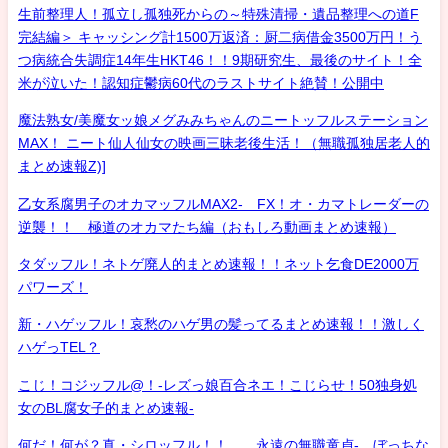
生前整理人！孤立し孤独死からの～特殊清掃・遺品整理への道F
完結編＞ キャッシング計1500万返済：厨二病借金3500万円！う
つ病統合失調症14年生HKT46！！9期研究生、最後のサイト！全
米が泣いた！認知症鬱病60代のラストサイト絶賛！公開中
魔法熟女/美魔女ッ娘メグみみちゃんのニートッフルステーション
MAX！ ニート仙人仙女の映画三昧老後生活！（無職孤独居老人的
まとめ速報Z)]
乙女系腐男子のオカマッフルMAX2- FX！オ・カマトレーダーの
逆襲！！ 極道のオカマたち編（おもしろ動画まとめ速報）
タダッフル！ネトゲ廃人的まとめ速報！！ネット乞食DE2000万
パワーズ！
新・ハゲッフル！哀愁のハゲ男の髪ってるまとめ速報！！激しく
ハゲっTEL？
こじ！コジッフル@！-レズっ娘百合ネエ！こじらせ！50独身処
女のBL腐女子的まとめ速報-
何だ！何が？真・シロッフル！！ 永遠の無職童貞- ぼっちな