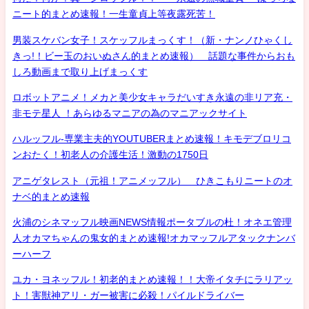
ニート的まとめ速報！一生童貞上等夜露死苦！
男装スケバン女子！スケッフルまっくす！（新・ナンノひゃくし
きっ!！ビー玉のおいぬさん的まとめ速報） 話題な事件からおも
しろ動画まで取り上げまっくす
ロボットアニメ！メカと美少女キャラだいすき永遠の非リア充・
非モテ星人 ！あらゆるマニアの為のマニアックサイト
ハルッフル-専業主夫的YOUTUBERまとめ速報！キモデブロリコ
ンおたく！初老人の介護生活！激動の1750日
アニゲタレスト（元祖！アニメッフル） ひきこもりニートのオ
ナベ的まとめ速報
火浦のシネマッフル映画NEWS情報ポータブルの杜！オネエ管理
人オカマちゃんの鬼女的まとめ速報!オカマッフルアタックナンバ
ーハーフ
ユカ・ヨネッフル！初老的まとめ速報！！大帝イタチにラリアッ
ト！害獣神アリ・ガー被害に必殺！パイルドライバー