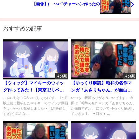
【画像】(´･ω･`)チャーハン作ったの
おすすめの記事
未分類
未分類
【ウィッグ】マイキーのウィッ
【ゆっくり解説】昭和の名作マ
グ作ってみた！【東京卍リベン
ンガ「あさりちゃん」が面白す
ジャーズ/佐野万次郎】
ぎた
こんにちは！OShare(しぇあ)です。 1ヶ月
いつもご視聴ありがとうごいざます。 今
以上前に投稿したマイキーのウィッグ動画
回は「昭和の名作マンガ「あさりちゃん」
をようやっと投稿しました〜！(満を辞し
が面白すぎた」 について ゆっくり解説し
すぎた) みんな...
ていきます。 ▼目次▼ ...