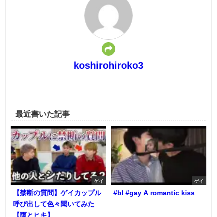
koshirohiroko3
最近書いた記事
ゲイ
ゲイ
【禁断の質問】ゲイカップル
#bl #gay A romantic kiss
呼び出して色々聞いてみた
【雨とヒキ】