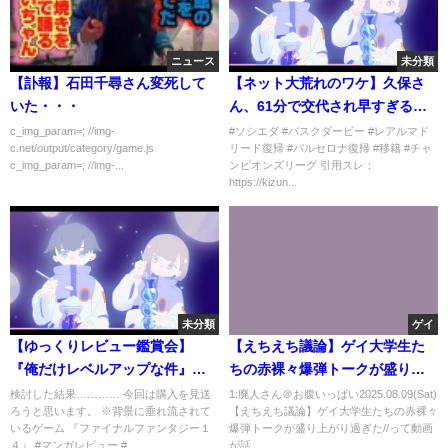
ニュース
未分類
【訃報】石田千尋さん変死して
【ネット大荒れのワケ】久保さ
いた・・・
ん、61分で交代され早すぎると
疑問の声が殺到
c_img_param=; //img-
#ソシエダ #バスクダービー #レアルマド
c.net/output/category/game.js
リード復帰 #バルセロナ復帰 #移籍 #チャ
c_img_param=; //img-...
ンピオンズリーグ 引用スレ：
https://kizun...
未分類
ゲイ
【ゆっくりレビュー鑑賞会】
【えちえち議論】ゲイ大学生た
『俺だけレベルアップな件』
ちの赤裸々爆弾トークが盛り上
（piccomics）の密林レビュー
がり過ぎた//
検討した結果………… 今回は購入を見送
1:廃人さん＠お腹いっぱい2025.08.09(Sat)
ろうと思います。 ※背景に垂れ流されて
【えちえち議論】ゲイ大学生たちの赤裸々
を見て購入を検討してみようと
いるゲーム 『ファイナルファンタジー１
爆弾トークが盛り上がり過ぎた//って動画
思います
４』 #マンガレビュー #...
が話...