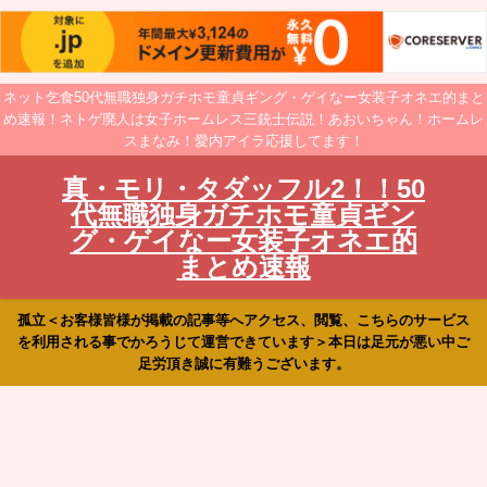
ネット乞食50代無職独身ガチホモ童貞ギング・ゲイなー女装子オネエ的まと
め速報！ネトゲ廃人は女子ホームレス三銃士伝説！あおいちゃん！ホームレ
スまなみ！愛内アイラ応援してます！
真・モリ・タダッフル2！！50
代無職独身ガチホモ童貞ギン
グ・ゲイなー女装子オネエ的
まとめ速報
孤立＜お客様皆様が掲載の記事等へアクセス、閲覧、こちらのサービス
を利用される事でかろうじて運営できています＞本日は足元が悪い中ご
足労頂き誠に有難うございます。