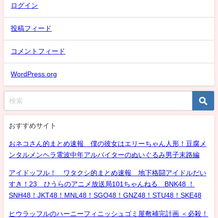
ログイン
投稿フィード
コメントフィード
WordPress.org
おすすめサイト
おネコさん的まとめ速報 僕の彼女はエリーちゃん人形！豆腐メ
ンタルメンヘラ電波中年アルバイターのぬいぐるみ男子末路編
アイドッフル！ ワタクシ的まとめ速報 地下格闘アイドルだい
すき！23 ひうらのアニメ放送局101ちゃんねる BNK48 ！
SNH48！JKT48！MNL48！SGO48！GNZ48！STU48！SKE48
ヒウラッフルのハーニーフィニッシュゴミ屋敷補完計画 ＜必殺！