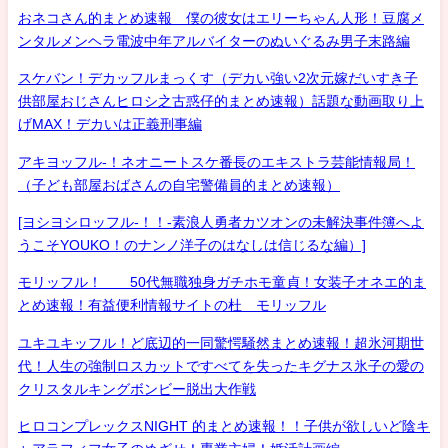
おネコさん的まとめ速報 僕の彼女はエリーちゃん人形！豆腐メ
ンタルメンヘラ電波中年アルバイターのぬいぐるみ男子末路編
スケバン！デカッフルまっくす（デカい強い2次元嫁だいすき子
供部屋おじさんヒロシ之古惑仔的まとめ速報）話題な動画取り上
げMAX！デカいは正義刑事編
アキヨッフル-！ネオニートスケ番長のエキストラ芸能情報局！
（子ども部屋おばさんの自宅警備員的まとめ速報）
[ヨシヨシロッフル-！！-素浪人勇者カツオンの未解決事件簿へよ
うこそYOUKO！のナンノ洋子のはなしは信じるな編）]
モリッフル！ 50代無職独身ガチホモ童貞！女装子オネエ的ま
とめ速報！有益便利情報サイトの杜 モリッフル
ユキユキッフル！ど底辺的一同驚愕騒然まとめ速報！超氷河期世
代！人生の強制ロスカットですべてを失ったキグナス氷子の愛の
クリスタルキングボンビー脱出大作戦
ヒロコンプレックスNIGHT 的まとめ速報！！子供が欲しいど陰キ