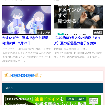
かまいガチ
未分類
かまいガチ 達成できたら即帰
【100均DIY🌸スタバ紙袋リメイ
宅 第2弾 2月22日
ク】夏の必需品の扇子をお気に
入りの紙袋で作ってみよう♪
かまいガチ 2023年2月22日内容：今持て
1:名無しさん＠お腹いっぱい
る全ての力をかまいたちが注ぎ込みそのと
2021.12.11(Sat) 【100均DIY🌸スタバ紙袋
Let's make a folding fan with
き面白いと思うことに挑戦するかまいたち
リメイク】夏の必需品の扇子をお気に入...
your favorite paper bag
の関東初冠レギュラー...
xrea