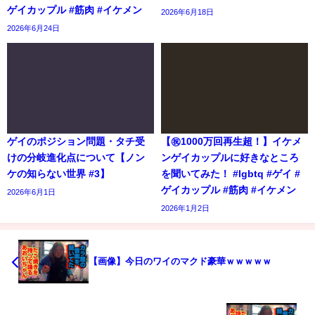
ゲイカップル #筋肉 #イケメン
2026年6月18日
2026年6月24日
ゲイのポジション問題・タチ受
【㊗️1000万回再生超！】イケメ
けの分岐進化点について【ノン
ンゲイカップルに好きなところ
ケの知らない世界 #3】
を聞いてみた！ #lgbtq #ゲイ #
ゲイカップル #筋肉 #イケメン
2026年6月1日
2026年1月2日
【画像】今日のワイのマクド豪華ｗｗｗｗｗ