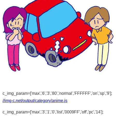
c_img_param=['max','6','3','80','normal','FFFFFF','on','sp','9'];
//img-c.net/output/category/anime.js
c_img_param=['max','3','1','0','list','0009FF','off','pc','14'];