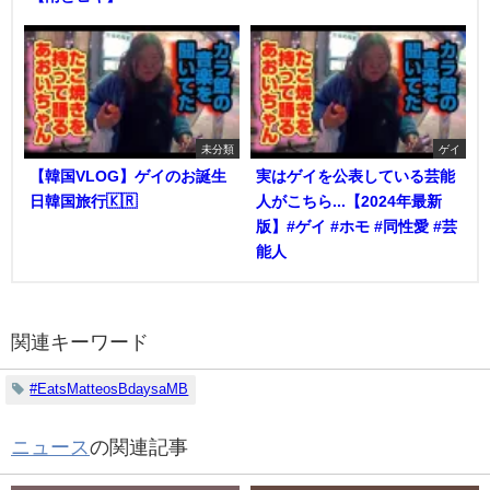
未分類
ゲイ
【韓国VLOG】ゲイのお誕生
実はゲイを公表している芸能
日韓国旅行🇰🇷
人がこちら...【2024年最新
版】#ゲイ #ホモ #同性愛 #芸
能人
関連キーワード
#EatsMatteosBdaysaMB
ニュース
の関連記事