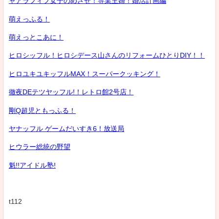
ャアラフィフ女子のめざせ！専業主婦！婚活計画編
萌えっふる！
萌えっとこあに！
ヒロシッフル！ヒロシデース山さんのリフォームひとりDIY！！
ヒロユキユキッフルMAX！スーパークッキング！
徹夜DEテツヤッフル!！レトロ館2号店！
剛Q超児ともっふる！
ヤナッフル ゲームだいすき6！放送局
ヒウラー総統の野望
魁!!アイドル塾!
t112