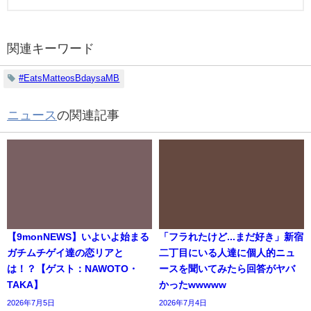
関連キーワード
#EatsMatteosBdaysaMB
ニュース
の関連記事
【9monNEWS】いよいよ始まる
「フラれたけど...まだ好き」新宿
ガチムチゲイ達の恋リアと
二丁目にいる人達に個人的ニュ
は！？【ゲスト：NAWOTO・
ースを聞いてみたら回答がヤバ
TAKA】
かったwwwww
2026年7月5日
2026年7月4日