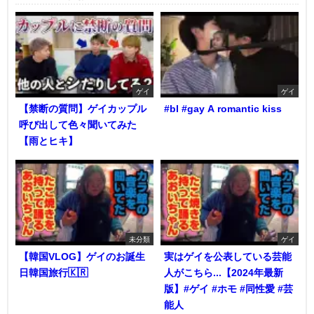
ゲイ
ゲイ
【禁断の質問】ゲイカップル
#bl #gay A romantic kiss
呼び出して色々聞いてみた
【雨とヒキ】
未分類
ゲイ
【韓国VLOG】ゲイのお誕生
実はゲイを公表している芸能
日韓国旅行🇰🇷
人がこちら...【2024年最新
版】#ゲイ #ホモ #同性愛 #芸
能人