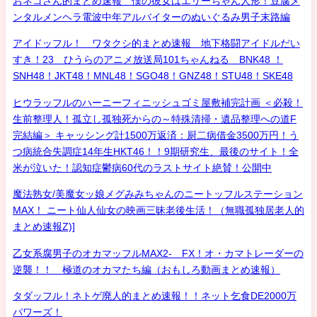
おネコさん的まとめ速報 僕の彼女はエリーちゃん人形！豆腐メ
ンタルメンヘラ電波中年アルバイターのぬいぐるみ男子末路編
アイドッフル！ ワタクシ的まとめ速報 地下格闘アイドルだい
すき！23 ひうらのアニメ放送局101ちゃんねる BNK48 ！
SNH48！JKT48！MNL48！SGO48！GNZ48！STU48！SKE48
ヒウラッフルのハーニーフィニッシュゴミ屋敷補完計画 ＜必殺！
生前整理人！孤立し孤独死からの～特殊清掃・遺品整理への道F
完結編＞ キャッシング計1500万返済：厨二病借金3500万円！う
つ病統合失調症14年生HKT46！！9期研究生、最後のサイト！全
米が泣いた！認知症鬱病60代のラストサイト絶賛！公開中
魔法熟女/美魔女ッ娘メグみみちゃんのニートッフルステーション
MAX！ ニート仙人仙女の映画三昧老後生活！（無職孤独居老人的
まとめ速報Z)]
乙女系腐男子のオカマッフルMAX2- FX！オ・カマトレーダーの
逆襲！！ 極道のオカマたち編（おもしろ動画まとめ速報）
タダッフル！ネトゲ廃人的まとめ速報！！ネット乞食DE2000万
パワーズ！