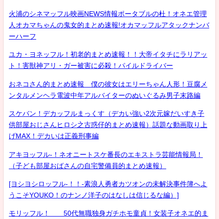
火浦のシネマッフル映画NEWS情報ポータブルの杜！オネエ管理
人オカマちゃんの鬼女的まとめ速報!オカマッフルアタックナンバ
ーハーフ
ユカ・ヨネッフル！初老的まとめ速報！！大帝イタチにラリアッ
ト！害獣神アリ・ガー被害に必殺！パイルドライバー
おネコさん的まとめ速報 僕の彼女はエリーちゃん人形！豆腐メ
ンタルメンヘラ電波中年アルバイターのぬいぐるみ男子末路編
スケバン！デカッフルまっくす（デカい強い2次元嫁だいすき子
供部屋おじさんヒロシ之古惑仔的まとめ速報）話題な動画取り上
げMAX！デカいは正義刑事編
アキヨッフル-！ネオニートスケ番長のエキストラ芸能情報局！
（子ども部屋おばさんの自宅警備員的まとめ速報）
[ヨシヨシロッフル-！！-素浪人勇者カツオンの未解決事件簿へよ
うこそYOUKO！のナンノ洋子のはなしは信じるな編）]
モリッフル！ 50代無職独身ガチホモ童貞！女装子オネエ的ま