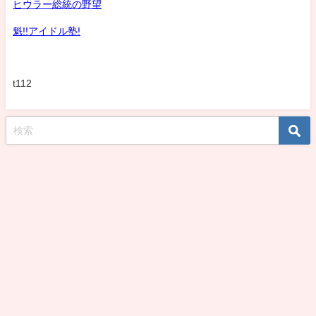
ヒウラー総統の野望
魁!!アイドル塾!
t112
koshirohiroko39jp All Rights Reserved.