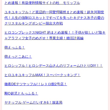
とめ速報！有益便利情報サイトの杜 モリッフル
ユキユキッフル！ど底辺的一同驚愕騒然まとめ速報！超氷河期世
代！人生の強制ロスカットですべてを失ったキグナス氷子の愛の
クリスタルキングボンビー脱出大作戦
ヒロコンプレックスNIGHT 的まとめ速報！！子供が欲しいど陰キ
ャアラフィフ女子のめざせ！専業主婦！婚活計画編
萌えっふる！
萌えっとこあに！
ヒロシッフル！ヒロシデース山さんのリフォームひとりDIY！！
ヒロユキユキッフルMAX！スーパークッキング！
徹夜DEテツヤッフル!！レトロ館2号店！
剛Q超児ともっふる！
ヤナッフル ゲームだいすき6！放送局