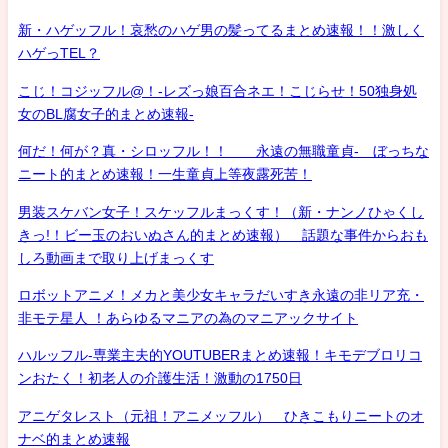
新・ハゲッフル！哀愁のハゲ男の髪ってるまとめ速報！！激しく
ハゲっTEL？
こじ！コジッフル@！-レズっ娘百合ネエ！こじらせ！50独身処
女のBL腐女子的まとめ速報-
何だ！何が？真・シロッフル！！ 永遠の無職童貞- ぼっちな
ニート的まとめ速報！一生童貞上等夜露死苦！
男装スケバン女子！スケッフルまっくす！（新・ナンノひゃくし
きっ!！ビー玉のおいぬさん的まとめ速報） 話題な事件からおも
しろ動画まで取り上げまっくす
ロボットアニメ！メカと美少女キャラだいすき永遠の非リア充・
非モテ星人 ！あらゆるマニアの為のマニアックサイト
ハルッフル-専業主夫的YOUTUBERまとめ速報！キモデブロリコ
ンおたく！初老人の介護生活！激動の1750日
アニゲタレスト（元祖！アニメッフル） ひきこもりニートのオ
ナベ的まとめ速報