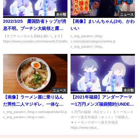
未分類
ニュース
2022/3/25 露国防省トップが消
【画像】まいんちゃん(24)、かわ
息不明。プーチン大統領と露情
いい
報機関が対立か。
【サブチャンネルも登録お願いします】
c_img_param=; //img-
https://www.youtube.com/channel/UCbrd6vLcjKgw5426At...
c.net/output/category/anime.js
c_img_param=; //img...
ニュース
未分類
【画像】ラーメン屋に乗り込ん
【2021年福袋】アンダーアーマ
だ男性二人マジギレ、一体な
ー1万円メンズ福袋開封(UNDER
ぜ……？
ARMOUR)
c_img_param=; //img-c.net/output/site/42.js
１万円の福袋（8点セット）をトーモンス
c_img_param=; //img-c.net/...
ポーツ楽天市場店（ネット）で初購入。
▼トーモンスポーツ楽天市場店
https://www.rakut...