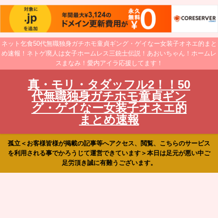
ネット乞食50代無職独身ガチホモ童貞ギング・ゲイなー女装子オネエ的まと
め速報！ネトゲ廃人は女子ホームレス三銃士伝説！あおいちゃん！ホームレ
スまなみ！愛内アイラ応援してます！
真・モリ・タダッフル2！！50
代無職独身ガチホモ童貞ギン
グ・ゲイなー女装子オネエ的
まとめ速報
孤立＜お客様皆様が掲載の記事等へアクセス、閲覧、こちらのサービス
を利用される事でかろうじて運営できています＞本日は足元が悪い中ご
足労頂き誠に有難うございます。