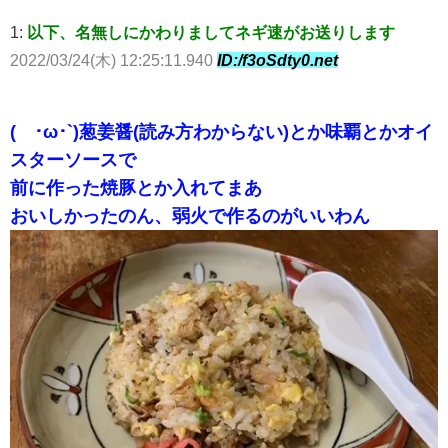
1:
以下、名無しにかわりましてネギ速がお送りします
2022/03/24(木) 12:25:11.940
ID:/f3oSdty0.net
(´･ω･`)葱姜醤(読み方わからない)とか味覇とかオイ
スターソースで
前に作った焼豚とか入れてまあ
おいしかったのん、弱火で作るのがいいわん