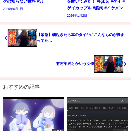
ケの知らない世界 #3】
を聞いてみた！ #lgbtq #ゲイ #
ゲイカップル #筋肉 #イケメン
2026年6月1日
2026年1月2日
【緊急】朝起きたら車のタイヤにこんなものが挟ま
ってた…
有村架純とかいう女優
おすすめの記事