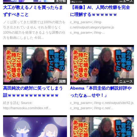
未分類
ニュース
大工が教えるノミを買ったらま
【画像】AI、人間の性癖を完全
ずすべきこと
に理解するｗｗｗｗｗｗ
ノミは買ってきた状態では100%の能力を
c_img_param=; //img-
引き出されていません それを限りなく
c.net/output/category/game.js
100%の能力を発揮できるような調整の仕
c_img_param=; //img-...
方を動画にしました 今回...
国際
ニュース
高田純次の絶対に笑ってしまう
Abema「本田圭佑の解説好評や
話ｗｗｗｗｗｗｗｗｗｗｗｗ
ったなぁ…せや！」
続きを読む Source:
c_img_param=; //img-c.net/output/site/42.js
http://hamusoku.com/index.rdf...
c_img_param=; //img-c.net/...