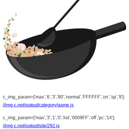
c_img_param=['max','6','3','80','normal','FFFFFF','on','sp','9'];
//img-c.net/output/category/game.js
c_img_param=['max','3','1','0','list','0009FF','off','pc','14'];
//img-c.net/output/site/292.js