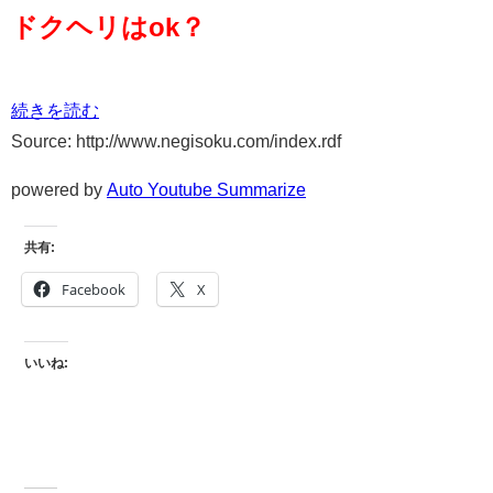
ドクヘリはok？
続きを読む
Source: http://www.negisoku.com/index.rdf
powered by
Auto Youtube Summarize
共有:
Facebook
X
いいね: