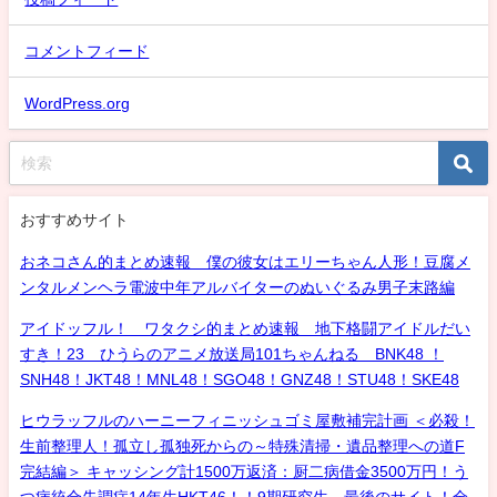
コメントフィード
WordPress.org
おすすめサイト
おネコさん的まとめ速報 僕の彼女はエリーちゃん人形！豆腐メ
ンタルメンヘラ電波中年アルバイターのぬいぐるみ男子末路編
アイドッフル！ ワタクシ的まとめ速報 地下格闘アイドルだい
すき！23 ひうらのアニメ放送局101ちゃんねる BNK48 ！
SNH48！JKT48！MNL48！SGO48！GNZ48！STU48！SKE48
ヒウラッフルのハーニーフィニッシュゴミ屋敷補完計画 ＜必殺！
生前整理人！孤立し孤独死からの～特殊清掃・遺品整理への道F
完結編＞ キャッシング計1500万返済：厨二病借金3500万円！う