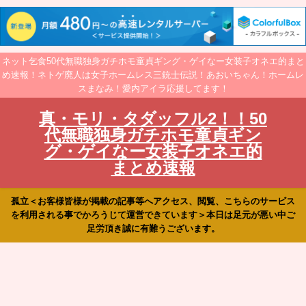
ネット乞食50代無職独身ガチホモ童貞ギング・ゲイなー女装子オネエ的まと
め速報！ネトゲ廃人は女子ホームレス三銃士伝説！あおいちゃん！ホームレ
スまなみ！愛内アイラ応援してます！
真・モリ・タダッフル2！！50
代無職独身ガチホモ童貞ギン
グ・ゲイなー女装子オネエ的
まとめ速報
孤立＜お客様皆様が掲載の記事等へアクセス、閲覧、こちらのサービス
を利用される事でかろうじて運営できています＞本日は足元が悪い中ご
足労頂き誠に有難うございます。