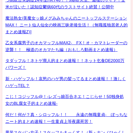
つ病統合失調症14年生HKT46！！9期研究生、最後のサイト！全
米が泣いた！認知症鬱病60代のラストサイト絶賛！公開中
魔法熟女/美魔女ッ娘メグみみちゃんのニートッフルステーション
MAX！ ニート仙人仙女の映画三昧老後生活！（無職孤独居老人的
まとめ速報Z)]
乙女系腐男子のオカマッフルMAX2- FX！オ・カマトレーダーの
逆襲！！ 極道のオカマたち編（おもしろ動画まとめ速報）
タダッフル！ネトゲ廃人的まとめ速報！！ネット乞食DE2000万
パワーズ！
新・ハゲッフル！哀愁のハゲ男の髪ってるまとめ速報！！激しく
ハゲっTEL？
こじ！コジッフル@！-レズっ娘百合ネエ！こじらせ！50独身処
女のBL腐女子的まとめ速報-
何だ！何が？真・シロッフル！！ 永遠の無職童貞- ぼっちな
ニート的まとめ速報！一生童貞上等夜露死苦！
男装スケバン女子！スケッフルまっくす！（新・ナンノひゃくし