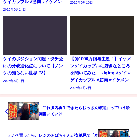
ゲイカップル #筋肉 #イケメン
2026年6月18日
2026年6月24日
ゲイのポジション問題・タチ受
【㊗️1000万回再生超！】イケメ
けの分岐進化点について【ノン
ンゲイカップルに好きなところ
ケの知らない世界 #3】
を聞いてみた！ #lgbtq #ゲイ #
ゲイカップル #筋肉 #イケメン
2026年6月1日
2026年1月2日
「これ脳内再生できたらおっさん確定」っていう歌
詞書いていけ
ラノベ買ったら、レジのおばちゃんが表紙見て「あ