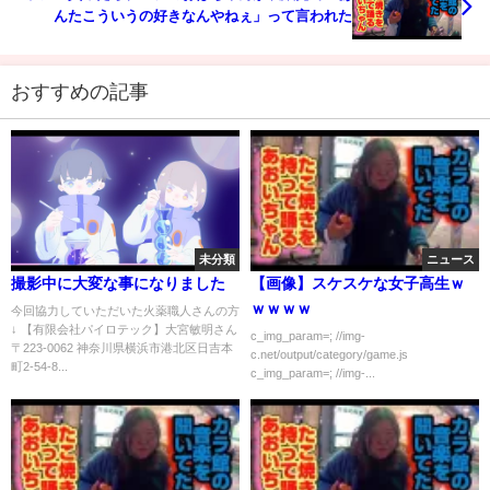
んたこういうの好きなんやねぇ」って言われた
おすすめの記事
未分類
ニュース
撮影中に大変な事になりました
【画像】スケスケな女子高生ｗ
ｗｗｗｗ
今回協力していただいた火薬職人さんの方
↓ 【有限会社パイロテック】大宮敏明さん
c_img_param=; //img-
〒223-0062 神奈川県横浜市港北区日吉本
c.net/output/category/game.js
町2-54-8...
c_img_param=; //img-...