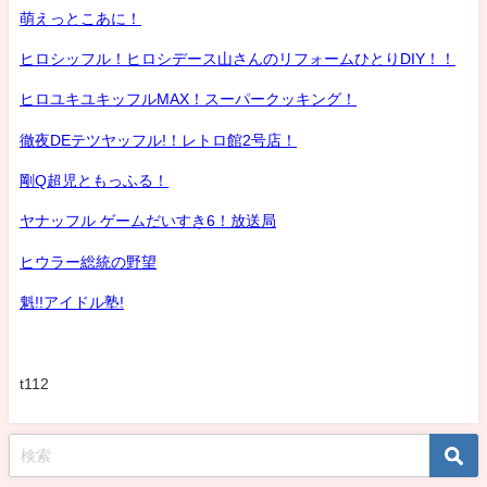
萌えっとこあに！
ヒロシッフル！ヒロシデース山さんのリフォームひとりDIY！！
ヒロユキユキッフルMAX！スーパークッキング！
徹夜DEテツヤッフル!！レトロ館2号店！
剛Q超児ともっふる！
ヤナッフル ゲームだいすき6！放送局
ヒウラー総統の野望
魁!!アイドル塾!
t112