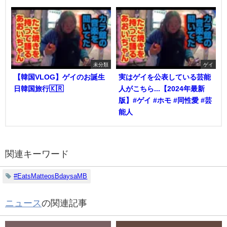
未分類
ゲイ
【韓国VLOG】ゲイのお誕生
実はゲイを公表している芸能
日韓国旅行🇰🇷
人がこちら...【2024年最新
版】#ゲイ #ホモ #同性愛 #芸
能人
関連キーワード
#EatsMatteosBdaysaMB
ニュース
の関連記事