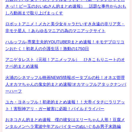
きっ!！ビー玉のおいぬさん的まとめ速報） 話題な事件からおも
しろ動画まで取り上げまっくす
ロボットアニメ！メカと美少女キャラだいすき永遠の非リア充・
非モテ星人 ！あらゆるマニアの為のマニアックサイト
ハルッフル-専業主夫的YOUTUBERまとめ速報！キモデブロリコ
ンおたく！初老人の介護生活！激動の1750日
アニゲタレスト（元祖！アニメッフル） ひきこもりニートのオ
ナベ的まとめ速報
火浦のシネマッフル映画NEWS情報ポータブルの杜！オネエ管理
人オカマちゃんの鬼女的まとめ速報!オカマッフルアタックナンバ
ーハーフ
ユカ・ヨネッフル！初老的まとめ速報！！大帝イタチにラリアッ
ト！害獣神アリ・ガー被害に必殺！パイルドライバー
おネコさん的まとめ速報 僕の彼女はエリーちゃん人形！豆腐メ
ンタルメンヘラ電波中年アルバイターのぬいぐるみ男子末路編