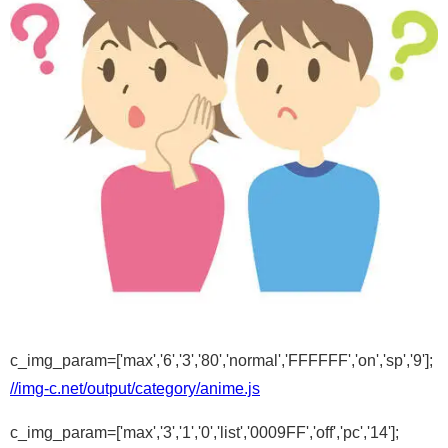
c_img_param=['max','6','3','80','normal','FFFFFF','on','sp','9'];
//img-c.net/output/category/anime.js
c_img_param=['max','3','1','0','list','0009FF','off','pc','14'];