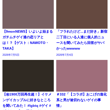
【9monNEWS】いよいよ始まる
「フラれたけど...まだ好き」新宿
ガチムチゲイ達の恋リアと
二丁目にいる人達に個人的ニュ
は！？【ゲスト：NAWOTO・
ースを聞いてみたら回答がヤバ
TAKA】
かったwwwww
2026年7月5日
2026年7月4日
【㊗️1900万回再生超！】イケメ
＃332「【コラボ】おこげの進化
ンゲイカップルに好きなところ
系と男が途切れないゲイの事
を聞いてみた！ #lgbtq #ゲイ #
情」