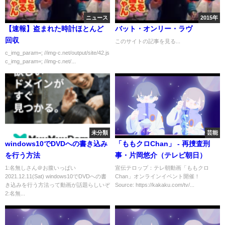
ニュース
2015年
【速報】盗まれた時計ほとんど
バット・オンリー・ラヴ
回収
このサイトの記事を見る...
c_img_param=; //img-c.net/output/site/42.js
c_img_param=; //img-c.net/...
未分類
芸能
windows10でDVDへの書き込み
「ももクロChan」 - 再捜査刑
を行う方法
事・片岡悠介（テレビ朝日）
1:名無しさん＠お腹いっぱい
宣伝テロップ：テレ朝動画「ももクロ
2021.12.11(Sat) windows10でDVDへの書
Chan」オンラインイベント開催！
き込みを行う方法って動画が話題らしいぞ
Source: https://kakaku.com/tv/...
2:名無...