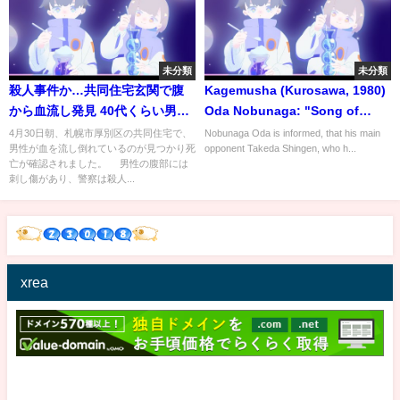
未分類
未分類
殺人事件か…共同住宅玄関で腹
Kagemusha (Kurosawa, 1980)
から血流し発見 40代くらい男性
Oda Nobunaga: "Song of
死亡 刃物の"刺し傷"も (21/04/30
Atsumori"
4月30日朝、札幌市厚別区の共同住宅で、
Nobunaga Oda is informed, that his main
男性が血を流し倒れているのが見つかり死
opponent Takeda Shingen, who h...
11:30)
亡が確認されました。 男性の腹部には
刺し傷があり、警察は殺人...
xrea