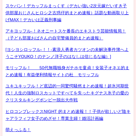
スケバン！デカッフルまっくす（デカい強い2次元嫁だいすき子
供部屋おじさんヒロシ之古惑仔的まとめ速報）話題な動画取り上
げMAX！デカいは正義刑事編
アキヨッフル-！ネオニートスケ番長のエキストラ芸能情報局！
（子ども部屋おばさんの自宅警備員的まとめ速報）
[ヨシヨシロッフル-！！-素浪人勇者カツオンの未解決事件簿へよ
うこそYOUKO！のナンノ洋子のはなしは信じるな編）]
モリッフル！ 50代無職独身ガチホモ童貞！女装子オネエ的ま
とめ速報！有益便利情報サイトの杜 モリッフル
ユキユキッフル！ど底辺的一同驚愕騒然まとめ速報！超氷河期世
代！人生の強制ロスカットですべてを失ったキグナス氷子の愛の
クリスタルキングボンビー脱出大作戦
ヒロコンプレックスNIGHT 的まとめ速報！！子供が欲しいど陰キ
ャアラフィフ女子のめざせ！専業主婦！婚活計画編
萌えっふる！