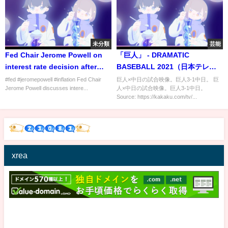
未分類
芸能
Fed Chair Jerome Powell on
「巨人」 - DRAMATIC
interest rate decision after
BASEBALL 2021（日本テレ
FOMC meeting
ビ）
#fed #jeromepowell #inflation Fed Chair
巨人×中日の試合映像。巨人3-1中日。 巨
Jerome Powell discusses intere...
人×中日の試合映像。巨人3-1中日。
Source: https://kakaku.com/tv/...
xrea