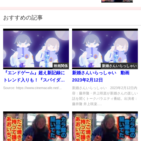
おすすめの記事
映画関係
新婚さんいらっしゃい
『エンドゲーム』超え新記録に
新婚さんいらっしゃい 動画
トレンド入りも！『スパイダー
2023年2月12日
マン』最新作、日本の劇場版予
Source: https://www.cinemacafe.net/...
新婚さんいらっしゃい 2023年2月12日内
容：藤井隆・井上咲楽が新婚さんの楽しい
告完成
話を聞くトークバラエティ番組。出演者：
藤井隆 井上咲楽.....