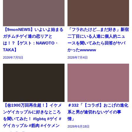
【9monNEWS】いよいよ始まる
「フラれたけど...まだ好き」新宿
ガチムチゲイ達の恋リアと
二丁目にいる人達に個人的ニュ
は！？【ゲスト：NAWOTO・
ースを聞いてみたら回答がヤバ
TAKA】
かったwwwww
2026年7月5日
2026年7月4日
【㊗️1900万回再生超！】イケメ
＃332「【コラボ】おこげの進化
ンゲイカップルに好きなところ
系と男が途切れないゲイの事
を聞いてみた！ #lgbtq #ゲイ #
情」
ゲイカップル #筋肉 #イケメン
2026年6月18日