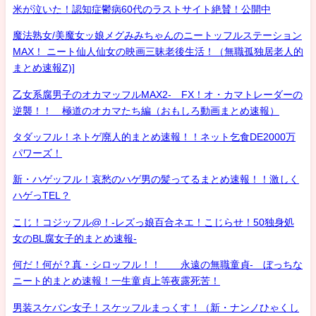
米が泣いた！認知症鬱病60代のラストサイト絶賛！公開中
魔法熟女/美魔女ッ娘メグみみちゃんのニートッフルステーション
MAX！ ニート仙人仙女の映画三昧老後生活！（無職孤独居老人的
まとめ速報Z)]
乙女系腐男子のオカマッフルMAX2- FX！オ・カマトレーダーの
逆襲！！ 極道のオカマたち編（おもしろ動画まとめ速報）
タダッフル！ネトゲ廃人的まとめ速報！！ネット乞食DE2000万
パワーズ！
新・ハゲッフル！哀愁のハゲ男の髪ってるまとめ速報！！激しく
ハゲっTEL？
こじ！コジッフル@！-レズっ娘百合ネエ！こじらせ！50独身処
女のBL腐女子的まとめ速報-
何だ！何が？真・シロッフル！！ 永遠の無職童貞- ぼっちな
ニート的まとめ速報！一生童貞上等夜露死苦！
男装スケバン女子！スケッフルまっくす！（新・ナンノひゃくし