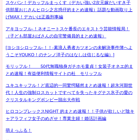
スケバン！デカッフルまっくす（デカい強い2次元嫁だいすき子
供部屋おじさんヒロシ之古惑仔的まとめ速報）話題な動画取り上
げMAX！デカいは正義刑事編
アキヨッフル-！ネオニートスケ番長のエキストラ芸能情報局！
（子ども部屋おばさんの自宅警備員的まとめ速報）
[ヨシヨシロッフル-！！-素浪人勇者カツオンの未解決事件簿へよ
うこそYOUKO！のナンノ洋子のはなしは信じるな編）]
モリッフル！ 50代無職独身ガチホモ童貞！女装子オネエ的ま
とめ速報！有益便利情報サイトの杜 モリッフル
ユキユキッフル！ど底辺的一同驚愕騒然まとめ速報！超氷河期世
代！人生の強制ロスカットですべてを失ったキグナス氷子の愛の
クリスタルキングボンビー脱出大作戦
ヒロコンプレックスNIGHT 的まとめ速報！！子供が欲しいど陰キ
ャアラフィフ女子のめざせ！専業主婦！婚活計画編
萌えっふる！