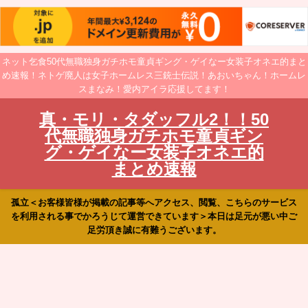
ネット乞食50代無職独身ガチホモ童貞ギング・ゲイなー女装子オネエ的まと
め速報！ネトゲ廃人は女子ホームレス三銃士伝説！あおいちゃん！ホームレ
スまなみ！愛内アイラ応援してます！
真・モリ・タダッフル2！！50
代無職独身ガチホモ童貞ギン
グ・ゲイなー女装子オネエ的
まとめ速報
孤立＜お客様皆様が掲載の記事等へアクセス、閲覧、こちらのサービス
を利用される事でかろうじて運営できています＞本日は足元が悪い中ご
足労頂き誠に有難うございます。