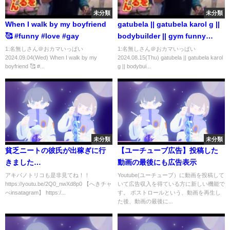
未分類
未分類
When I walk by my boyfriend
gatubela || gatubela karol g ||
🥰 #funny #love #gay
bodybuilder || gym funny
video || gay bodybuilder ||
1:名無しさん＠おカマいっぱい
1:名無しさん＠おカマいっぱい
2024.09.04(Wed) When I walk by my
2024.08.15(Thu) gatubela || gatubela karol
#shorts #gay 💪💪
boyfriend 🥰 #...
g || bodybui...
未分類
未分類
貧乏ニートの彼氏が出稼ぎに行
【ユーチューブ広告】投稿した
きました…
動画の最後にも広告表示
アキバノトリコも是非見てね！！
Youtube(ユーチューブ）に動画を投稿して
https://youtu.be/2Q0_nwXd8p0 【へきチャ
いて広告収入を得ている方に新しい機能で
べinsatagram】 https:/...
す。 ポストロールという、動画を再生し
た後、動画の最後に...