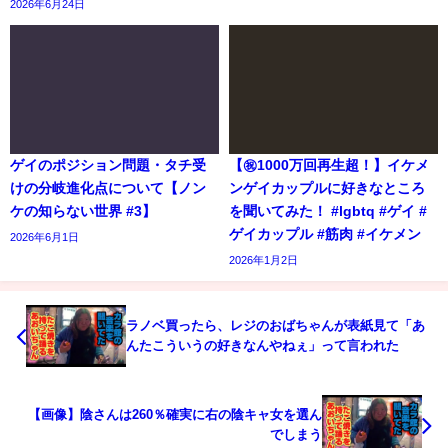
2026年6月24日
ゲイのポジション問題・タチ受
【㊗️1000万回再生超！】イケメ
けの分岐進化点について【ノン
ンゲイカップルに好きなところ
ケの知らない世界 #3】
を聞いてみた！ #lgbtq #ゲイ #
ゲイカップル #筋肉 #イケメン
2026年6月1日
2026年1月2日
ラノベ買ったら、レジのおばちゃんが表紙見て「あ
んたこういうの好きなんやねぇ」って言われた
【画像】陰さんは260％確実に右の陰キャ女を選ん
でしまう