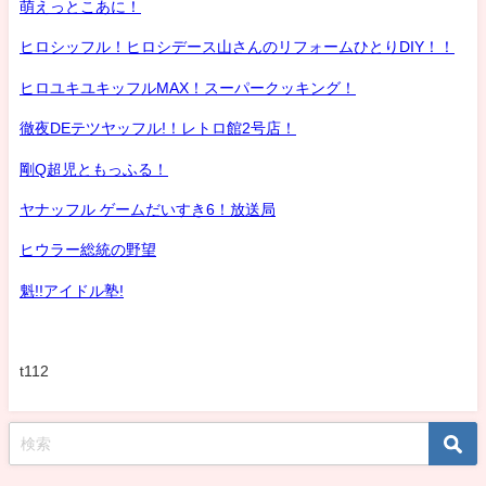
萌えっとこあに！
ヒロシッフル！ヒロシデース山さんのリフォームひとりDIY！！
ヒロユキユキッフルMAX！スーパークッキング！
徹夜DEテツヤッフル!！レトロ館2号店！
剛Q超児ともっふる！
ヤナッフル ゲームだいすき6！放送局
ヒウラー総統の野望
魁!!アイドル塾!
t112