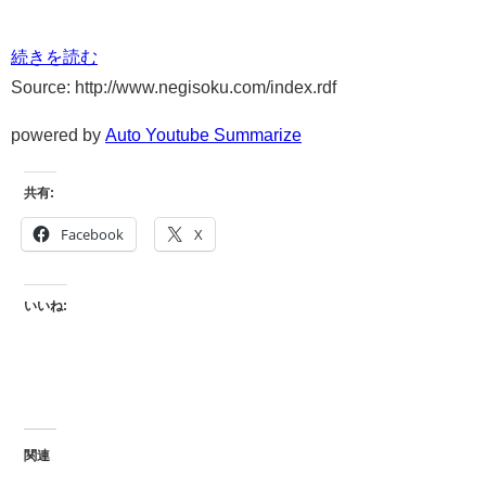
続きを読む
Source: http://www.negisoku.com/index.rdf
powered by
Auto Youtube Summarize
共有:
Facebook
X
いいね:
関連