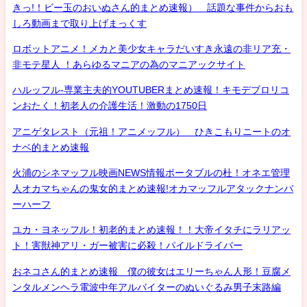
きっ!！ビー玉のおいぬさん的まとめ速報） 話題な事件からおも
しろ動画まで取り上げまっくす
ロボットアニメ！メカと美少女キャラだいすき永遠の非リア充・
非モテ星人 ！あらゆるマニアの為のマニアックサイト
ハルッフル-専業主夫的YOUTUBERまとめ速報！キモデブロリコ
ンおたく！初老人の介護生活！激動の1750日
アニゲタレスト（元祖！アニメッフル） ひきこもりニートのオ
ナベ的まとめ速報
火浦のシネマッフル映画NEWS情報ポータブルの杜！オネエ管理
人オカマちゃんの鬼女的まとめ速報!オカマッフルアタックナンバ
ーハーフ
ユカ・ヨネッフル！初老的まとめ速報！！大帝イタチにラリアッ
ト！害獣神アリ・ガー被害に必殺！パイルドライバー
おネコさん的まとめ速報 僕の彼女はエリーちゃん人形！豆腐メ
ンタルメンヘラ電波中年アルバイターのぬいぐるみ男子末路編