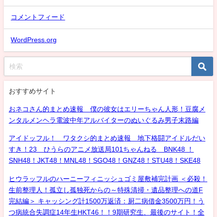
コメントフィード
WordPress.org
おすすめサイト
おネコさん的まとめ速報 僕の彼女はエリーちゃん人形！豆腐メ
ンタルメンヘラ電波中年アルバイターのぬいぐるみ男子末路編
アイドッフル！ ワタクシ的まとめ速報 地下格闘アイドルだい
すき！23 ひうらのアニメ放送局101ちゃんねる BNK48 ！
SNH48！JKT48！MNL48！SGO48！GNZ48！STU48！SKE48
ヒウラッフルのハーニーフィニッシュゴミ屋敷補完計画 ＜必殺！
生前整理人！孤立し孤独死からの～特殊清掃・遺品整理への道F
完結編＞ キャッシング計1500万返済：厨二病借金3500万円！う
つ病統合失調症14年生HKT46！！9期研究生、最後のサイト！全