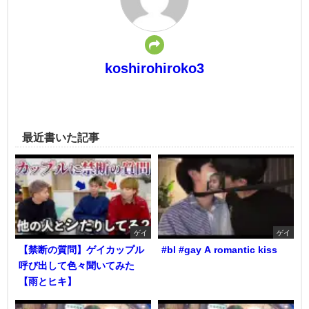
koshirohiroko3
最近書いた記事
ゲイ
ゲイ
【禁断の質問】ゲイカップル
#bl #gay A romantic kiss
呼び出して色々聞いてみた
【雨とヒキ】