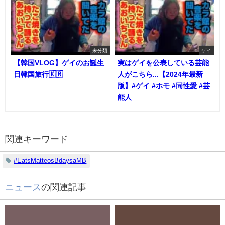
未分類
ゲイ
【韓国VLOG】ゲイのお誕生
実はゲイを公表している芸能
日韓国旅行🇰🇷
人がこちら...【2024年最新
版】#ゲイ #ホモ #同性愛 #芸
能人
関連キーワード
#EatsMatteosBdaysaMB
ニュース
の関連記事