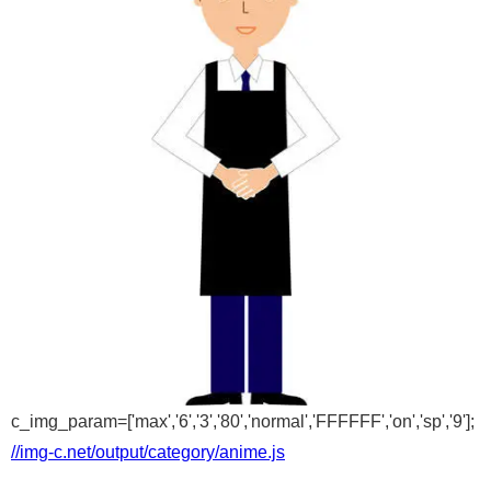
c_img_param=['max','6','3','80','normal','FFFFFF','on','sp','9'];
//img-c.net/output/category/anime.js