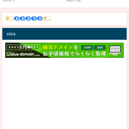
horror d...
//img-c.net...
xrea