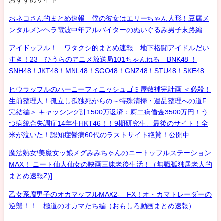
おネコさん的まとめ速報 僕の彼女はエリーちゃん人形！豆腐メ
ンタルメンヘラ電波中年アルバイターのぬいぐるみ男子末路編
アイドッフル！ ワタクシ的まとめ速報 地下格闘アイドルだい
すき！23 ひうらのアニメ放送局101ちゃんねる BNK48 ！
SNH48！JKT48！MNL48！SGO48！GNZ48！STU48！SKE48
ヒウラッフルのハーニーフィニッシュゴミ屋敷補完計画 ＜必殺！
生前整理人！孤立し孤独死からの～特殊清掃・遺品整理への道F
完結編＞ キャッシング計1500万返済：厨二病借金3500万円！う
つ病統合失調症14年生HKT46！！9期研究生、最後のサイト！全
米が泣いた！認知症鬱病60代のラストサイト絶賛！公開中
魔法熟女/美魔女ッ娘メグみみちゃんのニートッフルステーション
MAX！ ニート仙人仙女の映画三昧老後生活！（無職孤独居老人的
まとめ速報Z)]
乙女系腐男子のオカマッフルMAX2- FX！オ・カマトレーダーの
逆襲！！ 極道のオカマたち編（おもしろ動画まとめ速報）