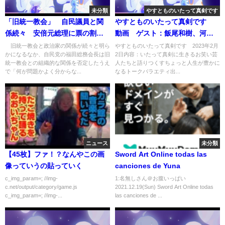
未分類
やすとものいたって真剣です
「旧統一教会」 自民議員と関
やすとものいたって真剣です
係続々 安倍元総理に票の割り
動画 ゲスト：飯尾和樹、河野
振り依頼も(2022年7月29日)
良祐 2月2日
旧統一教会と政治家の関係が続々と明ら
やすとものいたって真剣です 2023年2月
かになるなか、自民党の福田総務会長は旧
2日内容：いたって真剣に生きるお笑い芸
統一教会との組織的な関係を否定したうえ
人たちと語りつくすちょっと人生が豊かに
で「何が問題かよく分からな...
なるトークバラエティ出...
ニュース
未分類
【45枚】ファ！？なんやこの画
Sword Art Online todas las
像っていうの貼っていく
canciones de Yuna
c_img_param=; //img-
1:名無しさん＠お腹いっぱい
c.net/output/category/game.js
2021.12.19(Sun) Sword Art Online todas
c_img_param=; //img-...
las canciones de ...