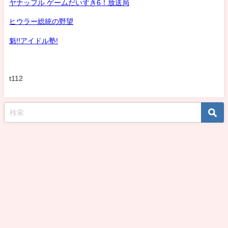
ヤナッフル ゲームだいすき6！放送局
ヒウラー総統の野望
魁!!アイドル塾!
t112