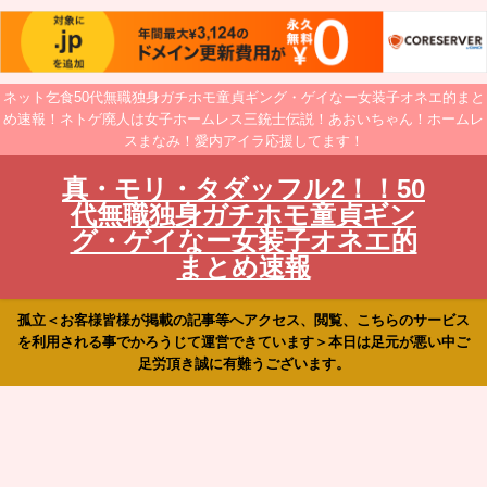
ネット乞食50代無職独身ガチホモ童貞ギング・ゲイなー女装子オネエ的まと
め速報！ネトゲ廃人は女子ホームレス三銃士伝説！あおいちゃん！ホームレ
スまなみ！愛内アイラ応援してます！
真・モリ・タダッフル2！！50
代無職独身ガチホモ童貞ギン
グ・ゲイなー女装子オネエ的
まとめ速報
孤立＜お客様皆様が掲載の記事等へアクセス、閲覧、こちらのサービス
を利用される事でかろうじて運営できています＞本日は足元が悪い中ご
足労頂き誠に有難うございます。