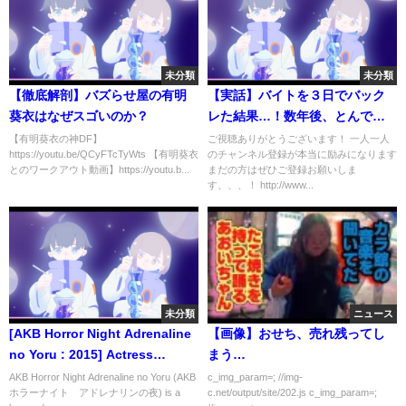
未分類
未分類
【徹底解剖】バズらせ屋の有明
【実話】バイトを３日でバック
葵衣はなぜスゴいのか？
レた結果…！数年後、とんでも
ない事に。【アルバイト】
【有明葵衣の神DF】
ご視聴ありがとうございます！ 一人一人
https://youtu.be/QCyFTcTyWts 【有明葵衣
のチャンネル登録が本当に励みになります
とのワークアウト動画】https://youtu.b...
まだの方はぜひご登録お願いしま
す、、、！ http://www...
未分類
ニュース
[AKB Horror Night Adrenaline
【画像】おせち、売れ残ってし
no Yoru : 2015] Actress
まう…
Takahashi Juri / 高橋朱里 / 쥬리
AKB Horror Night Adrenaline no Yoru (AKB
c_img_param=; //img-
ホラーナイト アドレナリンの夜) is a
c.net/output/site/202.js c_img_param=;