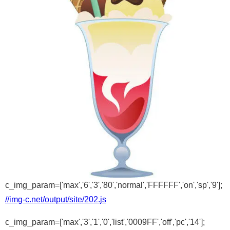
c_img_param=['max','6','3','80','normal','FFFFFF','on','sp','9'];
//img-c.net/output/site/202.js
c_img_param=['max','3','1','0','list','0009FF','off','pc','14'];