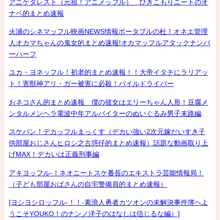
アニゲタレスト（元祖！アニメッフル） ひきこもりニートのオ
ナベ的まとめ速報
火浦のシネマッフル映画NEWS情報ポータブルの杜！オネエ管理
人オカマちゃんの鬼女的まとめ速報!オカマッフルアタックナンバ
ーハーフ
ユカ・ヨネッフル！初老的まとめ速報！！大帝イタチにラリアッ
ト！害獣神アリ・ガー被害に必殺！パイルドライバー
おネコさん的まとめ速報 僕の彼女はエリーちゃん人形！豆腐メ
ンタルメンヘラ電波中年アルバイターのぬいぐるみ男子末路編
スケバン！デカッフルまっくす（デカい強い2次元嫁だいすき子
供部屋おじさんヒロシ之古惑仔的まとめ速報）話題な動画取り上
げMAX！デカいは正義刑事編
アキヨッフル-！ネオニートスケ番長のエキストラ芸能情報局！
（子ども部屋おばさんの自宅警備員的まとめ速報）
[ヨシヨシロッフル-！！-素浪人勇者カツオンの未解決事件簿へよ
うこそYOUKO！のナンノ洋子のはなしは信じるな編）]