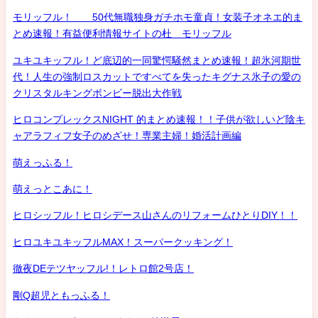
モリッフル！ 50代無職独身ガチホモ童貞！女装子オネエ的ま
とめ速報！有益便利情報サイトの杜 モリッフル
ユキユキッフル！ど底辺的一同驚愕騒然まとめ速報！超氷河期世
代！人生の強制ロスカットですべてを失ったキグナス氷子の愛の
クリスタルキングボンビー脱出大作戦
ヒロコンプレックスNIGHT 的まとめ速報！！子供が欲しいど陰キ
ャアラフィフ女子のめざせ！専業主婦！婚活計画編
萌えっふる！
萌えっとこあに！
ヒロシッフル！ヒロシデース山さんのリフォームひとりDIY！！
ヒロユキユキッフルMAX！スーパークッキング！
徹夜DEテツヤッフル!！レトロ館2号店！
剛Q超児ともっふる！