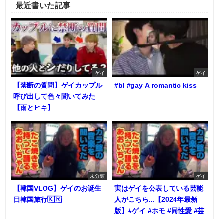
最近書いた記事
ゲイ
ゲイ
【禁断の質問】ゲイカップル
#bl #gay A romantic kiss
呼び出して色々聞いてみた
【雨とヒキ】
未分類
ゲイ
【韓国VLOG】ゲイのお誕生
実はゲイを公表している芸能
日韓国旅行🇰🇷
人がこちら...【2024年最新
版】#ゲイ #ホモ #同性愛 #芸