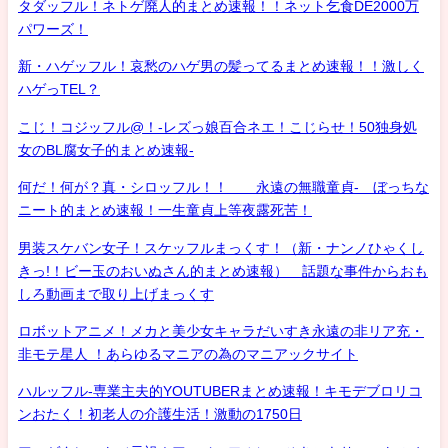
タダッフル！ネトゲ廃人的まとめ速報！！ネット乞食DE2000万
パワーズ！
新・ハゲッフル！哀愁のハゲ男の髪ってるまとめ速報！！激しく
ハゲっTEL？
こじ！コジッフル@！-レズっ娘百合ネエ！こじらせ！50独身処
女のBL腐女子的まとめ速報-
何だ！何が？真・シロッフル！！ 永遠の無職童貞- ぼっちな
ニート的まとめ速報！一生童貞上等夜露死苦！
男装スケバン女子！スケッフルまっくす！（新・ナンノひゃくし
きっ!！ビー玉のおいぬさん的まとめ速報） 話題な事件からおも
しろ動画まで取り上げまっくす
ロボットアニメ！メカと美少女キャラだいすき永遠の非リア充・
非モテ星人 ！あらゆるマニアの為のマニアックサイト
ハルッフル-専業主夫的YOUTUBERまとめ速報！キモデブロリコ
ンおたく！初老人の介護生活！激動の1750日