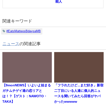
能人
関連キーワード
#EatsMatteosBdaysaMB
ニュース
の関連記事
【9monNEWS】いよいよ始まる
「フラれたけど...まだ好き」新宿
ガチムチゲイ達の恋リアと
二丁目にいる人達に個人的ニュ
は！？【ゲスト：NAWOTO・
ースを聞いてみたら回答がヤバ
TAKA】
かったwwwww