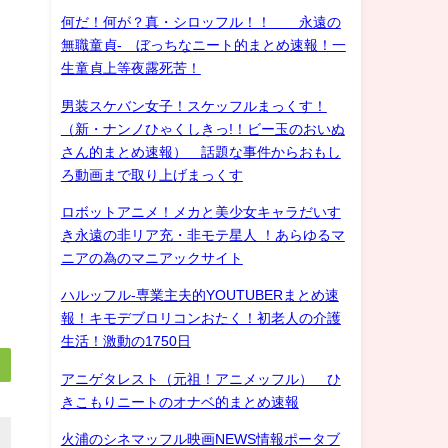
何だ！何が？真・シロッフル！！ 永遠の
無職童貞- ぼっちなニート的まとめ速報！一
生童貞上等夜露死苦！
男装スケバン女子！スケッフルまっくす！
（新・ナンノひゃくしきっ!！ビー玉のおいぬ
さん的まとめ速報） 話題な事件からおもし
ろ動画まで取り上げまっくす
ロボットアニメ！メカと美少女キャラだいす
き永遠の非リア充・非モテ星人 ！あらゆるマ
ニアの為のマニアックサイト
ハルッフル-専業主夫的YOUTUBERまとめ速
報！キモデブロリコンおたく！初老人の介護
生活！激動の1750日
アニゲタレスト（元祖！アニメッフル） ひ
きこもりニートのオナベ的まとめ速報
火浦のシネマッフル映画NEWS情報ポータブ