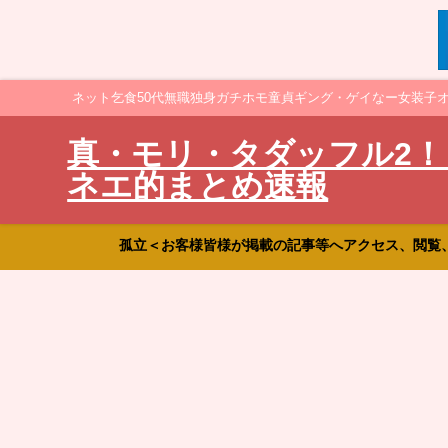
ネット乞食50代無職独身ガチホモ童貞ギング・ゲイなー女装子
真・モリ・タダッフル2！
ネエ的まとめ速報
孤立＜お客様皆様が掲載の記事等へアクセス、閲覧