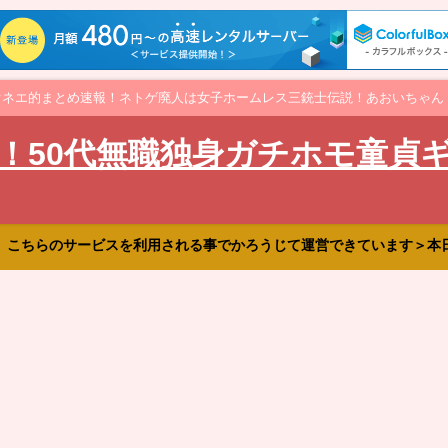
オネエ的まとめ速報！ネトゲ廃人は女子ホームレス三銃士伝説！あおいちゃん
！50代無職独身ガチホモ童貞
、こちらのサービスを利用される事でかろうじて運営できています＞本