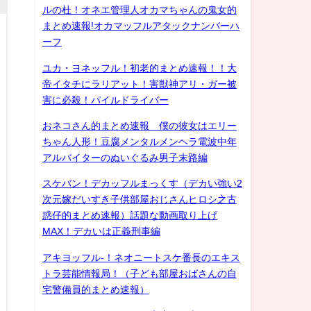
ルの杜！オネエ管理人オカマちゃんの鬼女的
まとめ速報!オカマッフルアタックナンバーハ
ーフ
ユカ・ヨネッフル！初老的まとめ速報！！大
帝イタチにラリアット！害獣神アリ・ガー被
害に必殺！パイルドライバー
おネコさん的まとめ速報 僕の彼女はエリー
ちゃん人形！豆腐メンタルメンヘラ電波中年
アルバイターのぬいぐるみ男子末路編
スケバン！デカッフルまっくす（デカい強い2
次元嫁だいすき子供部屋おじさんヒロシ之古
惑仔的まとめ速報）話題な動画取り上げ
MAX！デカいは正義刑事編
アキヨッフル-！ネオニートスケ番長のエキス
トラ芸能情報局！（子ども部屋おばさんの自
宅警備員的まとめ速報）