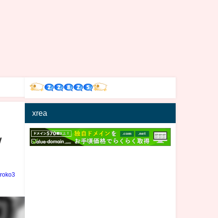
xrea
ｗ
iroko3