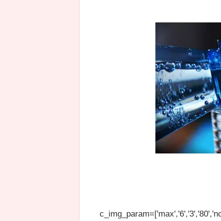
c_img_param=['max','6','3','80','no