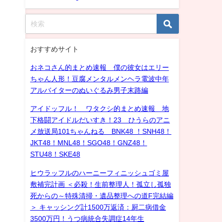
おすすめサイト
おネコさん的まとめ速報 僕の彼女はエリー
ちゃん人形！豆腐メンタルメンヘラ電波中年
アルバイターのぬいぐるみ男子末路編
アイドッフル！ ワタクシ的まとめ速報 地
下格闘アイドルだいすき！23 ひうらのアニ
メ放送局101ちゃんねる BNK48 ！SNH48！
JKT48！MNL48！SGO48！GNZ48！
STU48！SKE48
ヒウラッフルのハーニーフィニッシュゴミ屋
敷補完計画 ＜必殺！生前整理人！孤立し孤独
死からの～特殊清掃・遺品整理への道F完結編
＞ キャッシング計1500万返済：厨二病借金
3500万円！うつ病統合失調症14年生