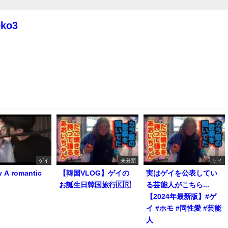
oko3
ゲイ
未分類
ゲイ
y A romantic
【韓国VLOG】ゲイの
実はゲイを公表してい
お誕生日韓国旅行🇰🇷
る芸能人がこちら...
【2024年最新版】#ゲ
イ #ホモ #同性愛 #芸能
人