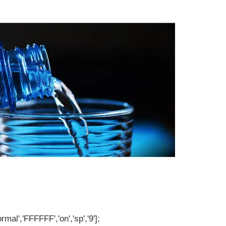
rmal','FFFFFF','on','sp','9'];