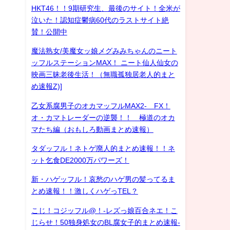
HKT46！！9期研究生、最後のサイト！全米が
泣いた！認知症鬱病60代のラストサイト絶
賛！公開中
魔法熟女/美魔女ッ娘メグみみちゃんのニート
ッフルステーションMAX！ ニート仙人仙女の
映画三昧老後生活！（無職孤独居老人的まと
め速報Z)]
乙女系腐男子のオカマッフルMAX2- FX！
オ・カマトレーダーの逆襲！！ 極道のオカ
マたち編（おもしろ動画まとめ速報）
タダッフル！ネトゲ廃人的まとめ速報！！ネ
ット乞食DE2000万パワーズ！
新・ハゲッフル！哀愁のハゲ男の髪ってるま
とめ速報！！激しくハゲっTEL？
こじ！コジッフル@！-レズっ娘百合ネエ！こ
じらせ！50独身処女のBL腐女子的まとめ速報-