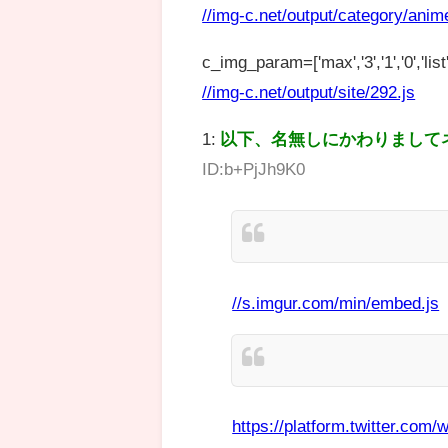
//img-c.net/output/category/anim
c_img_param=['max','3','1','0','list',
//img-c.net/output/site/292.js
1:
以下、名無しにかわりまして
ID:b+PjJh9K0
//s.imgur.com/min/embed.js
https://platform.twitter.com/w