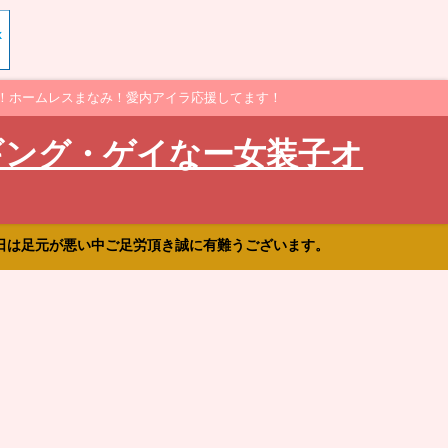
！ホームレスまなみ！愛内アイラ応援してます！
ギング・ゲイなー女装子オ
日は足元が悪い中ご足労頂き誠に有難うございます。