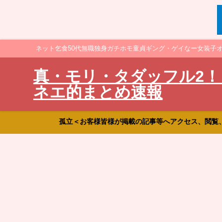
ネット乞食50代無職独身ガチホモ童貞ギング・ゲイなー女装子
真・モリ・タダッフル2！
ネエ的まとめ速報
孤立＜お客様皆様が掲載の記事等へアクセス、閲覧