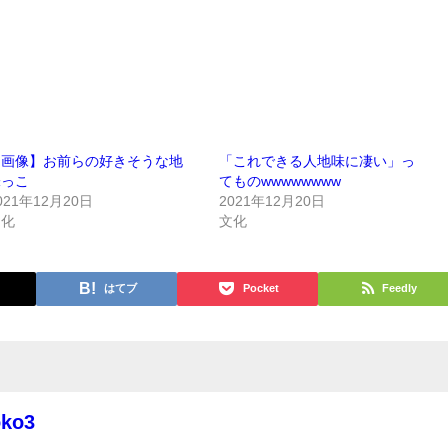
【画像】お前らの好きそうな地
「これできる人地味に凄い」っ
味っこ
てものwwwwwwww
021年12月20日
2021年12月20日
文化
文化
はてブ
Pocket
Feedly
oko3