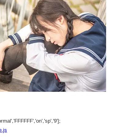
rmal','FFFFFF','on','sp','9'];
e.js