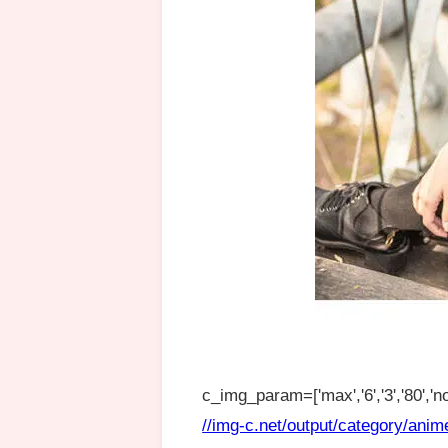
c_img_param=['max','6','3','80','no
//img-c.net/output/category/anim