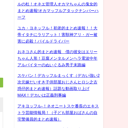
ルの杜！オネエ管理人オカマちゃんの鬼女的
まとめ速報!オカマッフルアタックナンバーハ
ーフ
ユカ・ヨネッフル！初老的まとめ速報！！大
帝イタチにラリアット！害獣神アリ・ガー被
害に必殺！パイルドライバー
おネコさん的まとめ速報 僕の彼女はエリー
ちゃん人形！豆腐メンタルメンヘラ電波中年
アルバイターのぬいぐるみ男子末路編
スケバン！デカッフルまっくす（デカい強い2
次元嫁だいすき子供部屋おじさんヒロシ之古
惑仔的まとめ速報）話題な動画取り上げ
MAX！デカいは正義刑事編
アキヨッフル-！ネオニートスケ番長のエキス
トラ芸能情報局！（子ども部屋おばさんの自
宅警備員的まとめ速報）