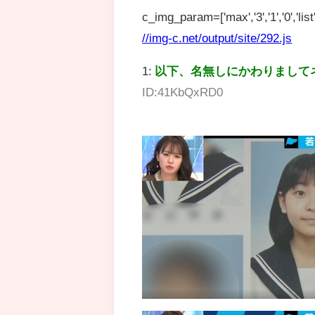
c_img_param=['max','3','1','0','list',
//img-c.net/output/site/292.js
1:
以下、名無しにかわりまして
ID:41KbQxRD0