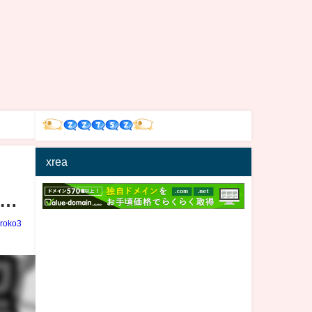
xrea
…
iroko3