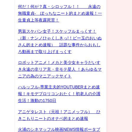
何だ！何が？真・シロッフル！！ 永遠の
無職童貞- ぼっちなニート的まとめ速報！一
生童貞上等夜露死苦！
男装スケバン女子！スケッフルまっくす！
（新・ナンノひゃくしきっ!！ビー玉のおいぬ
さん的まとめ速報） 話題な事件からおもし
ろ動画まで取り上げまっくす
ロボットアニメ！メカと美少女キャラだいす
き永遠の非リア充・非モテ星人 ！あらゆるマ
ニアの為のマニアックサイト
ハルッフル-専業主夫的YOUTUBERまとめ速
報！キモデブロリコンおたく！初老人の介護
生活！激動の1750日
アニゲタレスト（元祖！アニメッフル） ひ
きこもりニートのオナベ的まとめ速報
火浦のシネマッフル映画NEWS情報ポータブ