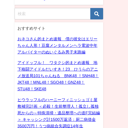
おすすめサイト
おネコさん的まとめ速報 僕の彼女はエリー
ちゃん人形！豆腐メンタルメンヘラ電波中年
アルバイターのぬいぐるみ男子末路編
アイドッフル！ ワタクシ的まとめ速報 地
下格闘アイドルだいすき！23 ひうらのアニ
メ放送局101ちゃんねる BNK48 ！SNH48！
JKT48！MNL48！SGO48！GNZ48！
STU48！SKE48
ヒウラッフルのハーニーフィニッシュゴミ屋
敷補完計画 ＜必殺！生前整理人！孤立し孤独
死からの～特殊清掃・遺品整理への道F完結編
＞ キャッシング計1500万返済：厨二病借金
3500万円！うつ病統合失調症14年生