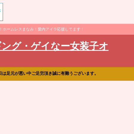
！ホームレスまなみ！愛内アイラ応援してます！
ギング・ゲイなー女装子オ
日は足元が悪い中ご足労頂き誠に有難うございます。