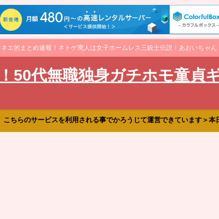
オネエ的まとめ速報！ネトゲ廃人は女子ホームレス三銃士伝説！あおいちゃん
！50代無職独身ガチホモ童貞
、こちらのサービスを利用される事でかろうじて運営できています＞本