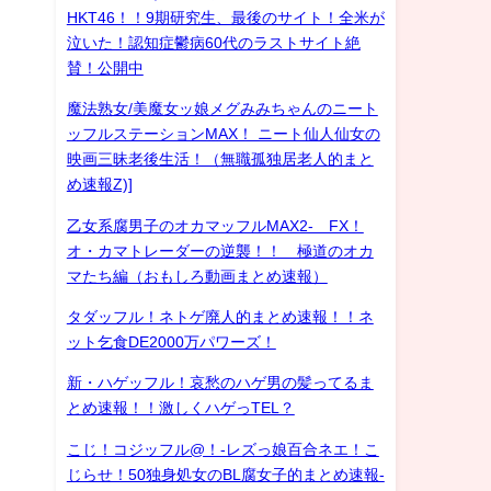
HKT46！！9期研究生、最後のサイト！全米が
泣いた！認知症鬱病60代のラストサイト絶
賛！公開中
魔法熟女/美魔女ッ娘メグみみちゃんのニート
ッフルステーションMAX！ ニート仙人仙女の
映画三昧老後生活！（無職孤独居老人的まと
め速報Z)]
乙女系腐男子のオカマッフルMAX2- FX！
オ・カマトレーダーの逆襲！！ 極道のオカ
マたち編（おもしろ動画まとめ速報）
タダッフル！ネトゲ廃人的まとめ速報！！ネ
ット乞食DE2000万パワーズ！
新・ハゲッフル！哀愁のハゲ男の髪ってるま
とめ速報！！激しくハゲっTEL？
こじ！コジッフル@！-レズっ娘百合ネエ！こ
じらせ！50独身処女のBL腐女子的まとめ速報-