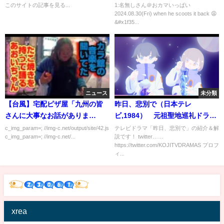
このサイトの記事を見る...
1:名無しさん＠おカマいっぱい
2024.08.30(Fri) when he scoots it back 😩
&#x1f35...
ニュース
未分類
【台風】宅配ピザ屋「九州の皆
昨日、悲別で（日本テレ
さんに大事なお話がありま
ビ,1984） 元祖聖地巡礼ドラ
す…」
マ 天宮良＆石田えり ストー
c_img_param=; //img-c.net/output/site/42.js
テレビドラマ「昨日、悲別で」の紹介＆解
c_img_param=; //img-c.net/...
説です！ twitter……
リー紹介＆解説【#3】
https://twitter.com/KOJITVDRAMAS プロフ
ィ...
xrea