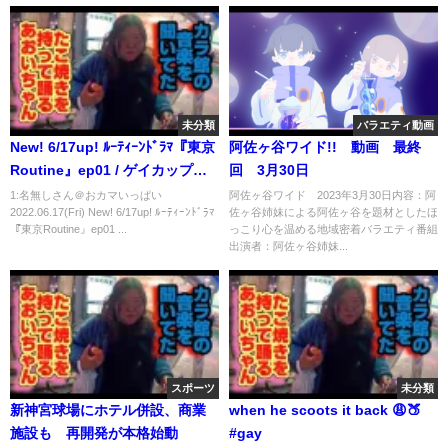
未分類
バラエティ動画
New! 6/17up! ﾙｰﾃｨｰﾝﾄﾞﾗﾏ『東京
阿佐ヶ谷ワイド!! 動画 最終
Routine』ep01 / ゲイカップ
回 3月30日
ル、日曜ブランチ♪ with タイチ
1:名無しさん＠おカマいっぱい
阿佐ヶ谷ワイド 2023年3月30日内容：阿
2022.06.17(Fri) New! 6/17up! ﾙｰﾃｨｰﾝﾄﾞﾗﾏ
佐ヶ谷姉妹による阿佐ヶ谷を題材としたほ
『東京Routine』ep01 ...
っこり心を温める地域密着バラエティ番組
出演者：阿佐ヶ谷姉妹...
スポーツ
未分類
新神宮球場にホテル併設、商業
when he scoots it back 😩🍑
施設も 再開発が本格始動
#gay