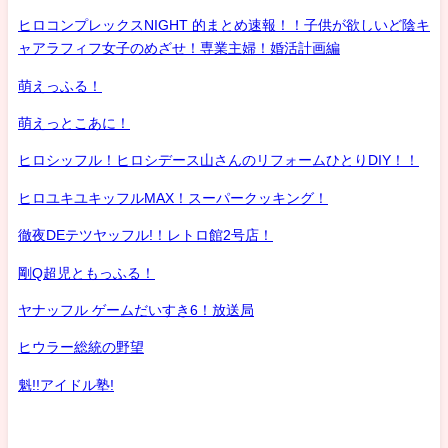
ヒロコンプレックスNIGHT 的まとめ速報！！子供が欲しいど陰キ
ャアラフィフ女子のめざせ！専業主婦！婚活計画編
萌えっふる！
萌えっとこあに！
ヒロシッフル！ヒロシデース山さんのリフォームひとりDIY！！
ヒロユキユキッフルMAX！スーパークッキング！
徹夜DEテツヤッフル!！レトロ館2号店！
剛Q超児ともっふる！
ヤナッフル ゲームだいすき6！放送局
ヒウラー総統の野望
魁!!アイドル塾!