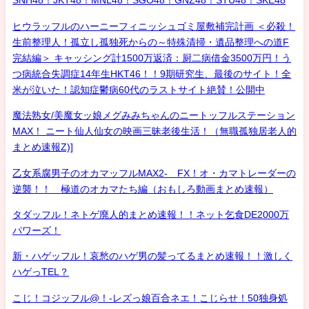
SNH48！JKT48！MNL48！SGO48！GNZ48！STU48！SKE48
ヒウラッフルのハーニーフィニッシュゴミ屋敷補完計画 ＜必殺！
生前整理人！孤立し孤独死からの～特殊清掃・遺品整理への道F
完結編＞ キャッシング計1500万返済：厨二病借金3500万円！う
つ病統合失調症14年生HKT46！！9期研究生、最後のサイト！全
米が泣いた！認知症鬱病60代のラストサイト絶賛！公開中
魔法熟女/美魔女ッ娘メグみみちゃんのニートッフルステーション
MAX！ ニート仙人仙女の映画三昧老後生活！（無職孤独居老人的
まとめ速報Z)]
乙女系腐男子のオカマッフルMAX2- FX！オ・カマトレーダーの
逆襲！！ 極道のオカマたち編（おもしろ動画まとめ速報）
タダッフル！ネトゲ廃人的まとめ速報！！ネット乞食DE2000万
パワーズ！
新・ハゲッフル！哀愁のハゲ男の髪ってるまとめ速報！！激しく
ハゲっTEL？
こじ！コジッフル@！-レズっ娘百合ネエ！こじらせ！50独身処