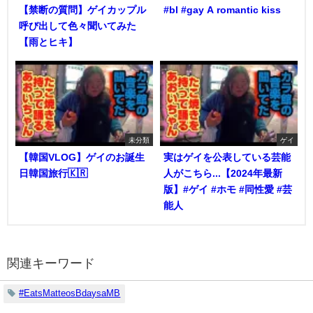
【禁断の質問】ゲイカップル
#bl #gay A romantic kiss
呼び出して色々聞いてみた
【雨とヒキ】
未分類
ゲイ
【韓国VLOG】ゲイのお誕生
実はゲイを公表している芸能
日韓国旅行🇰🇷
人がこちら...【2024年最新
版】#ゲイ #ホモ #同性愛 #芸
能人
関連キーワード
#EatsMatteosBdaysaMB