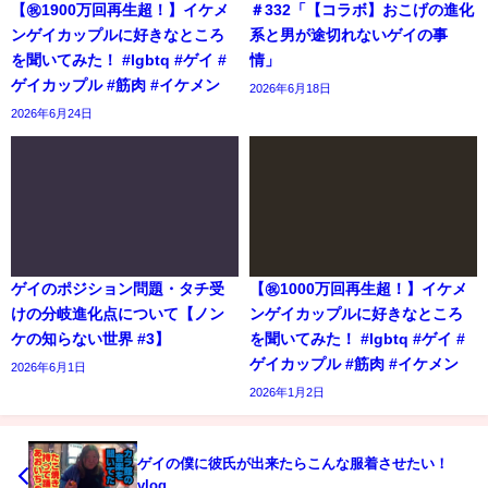
【㊗️1900万回再生超！】イケメ
＃332「【コラボ】おこげの進化
ンゲイカップルに好きなところ
系と男が途切れないゲイの事
を聞いてみた！ #lgbtq #ゲイ #
情」
ゲイカップル #筋肉 #イケメン
2026年6月18日
2026年6月24日
ゲイのポジション問題・タチ受
【㊗️1000万回再生超！】イケメ
けの分岐進化点について【ノン
ンゲイカップルに好きなところ
ケの知らない世界 #3】
を聞いてみた！ #lgbtq #ゲイ #
ゲイカップル #筋肉 #イケメン
2026年6月1日
2026年1月2日
ゲイの僕に彼氏が出来たらこんな服着させたい！
vlog