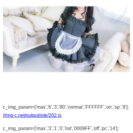
c_img_param=['max','6','3','80','normal','FFFFFF','on','sp','9'];
//img-c.net/output/site/202.js
c_img_param=['max','3','1','0','list','0009FF','off','pc','14'];