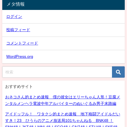
メタ情報
ログイン
投稿フィード
コメントフィード
WordPress.org
おすすめサイト
おネコさん的まとめ速報 僕の彼女はエリーちゃん人形！豆腐メ
ンタルメンヘラ電波中年アルバイターのぬいぐるみ男子末路編
アイドッフル！ ワタクシ的まとめ速報 地下格闘アイドルだい
すき！23 ひうらのアニメ放送局101ちゃんねる BNK48 ！