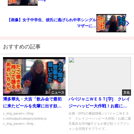
【画像】女子中学生、彼氏に逃げられ中卒シングル
マザーに…
おすすめの記事
ニュース
文化
博多華丸・大吉「飲み会で最初
パパジャニＷＥＳＴ[字] クレイ
に来たビールを先輩に出す奴は
ジーハッピー大作戦！お庭に露
ダメ」
天風呂をDIY編…の番組内容解析
c_img_param=; //img-
出典：EPGの番組情報 パパジャニＷＥＳ
c.net/output/category/anime.js
Ｔ クレイジーハッピー大作戦！お庭に露
まとめ
c_img_param=; //img...
天風呂をDIY編子どもが喜び狂うリアクシ
ョンを目指すサプライズ...