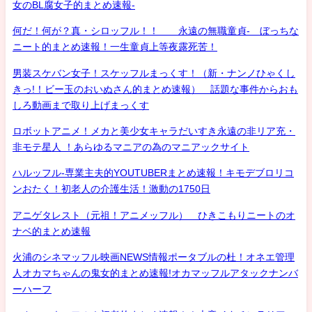
女のBL腐女子的まとめ速報-
何だ！何が？真・シロッフル！！ 永遠の無職童貞- ぼっちな
ニート的まとめ速報！一生童貞上等夜露死苦！
男装スケバン女子！スケッフルまっくす！（新・ナンノひゃくし
きっ!！ビー玉のおいぬさん的まとめ速報） 話題な事件からおも
しろ動画まで取り上げまっくす
ロボットアニメ！メカと美少女キャラだいすき永遠の非リア充・
非モテ星人 ！あらゆるマニアの為のマニアックサイト
ハルッフル-専業主夫的YOUTUBERまとめ速報！キモデブロリコ
ンおたく！初老人の介護生活！激動の1750日
アニゲタレスト（元祖！アニメッフル） ひきこもりニートのオ
ナベ的まとめ速報
火浦のシネマッフル映画NEWS情報ポータブルの杜！オネエ管理
人オカマちゃんの鬼女的まとめ速報!オカマッフルアタックナンバ
ーハーフ