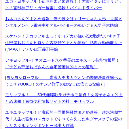
ユカ・ヨネッフル！初老的まとめ速報！！大帝イタチにラリアッ
ト！害獣神アリ・ガー被害に必殺！パイルドライバー
おネコさん的まとめ速報 僕の彼女はエリーちゃん人形！豆腐メ
ンタルメンヘラ電波中年アルバイターのぬいぐるみ男子末路編
スケバン！デカッフルまっくす（デカい強い2次元嫁だいすき子
供部屋おじさんヒロシ之古惑仔的まとめ速報）話題な動画取り上
げMAX！デカいは正義刑事編
アキヨッフル-！ネオニートスケ番長のエキストラ芸能情報局！
（子ども部屋おばさんの自宅警備員的まとめ速報）
[ヨシヨシロッフル-！！-素浪人勇者カツオンの未解決事件簿へよ
うこそYOUKO！のナンノ洋子のはなしは信じるな編）]
モリッフル！ 50代無職独身ガチホモ童貞！女装子オネエ的ま
とめ速報！有益便利情報サイトの杜 モリッフル
ユキユキッフル！ど底辺的一同驚愕騒然まとめ速報！超氷河期世
代！人生の強制ロスカットですべてを失ったキグナス氷子の愛の
クリスタルキングボンビー脱出大作戦