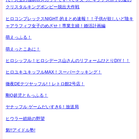
クリスタルキングボンビー脱出大作戦
ヒロコンプレックスNIGHT 的まとめ速報！！子供が欲しいど陰キ
ャアラフィフ女子のめざせ！専業主婦！婚活計画編
萌えっふる！
萌えっとこあに！
ヒロシッフル！ヒロシデース山さんのリフォームひとりDIY！！
ヒロユキユキッフルMAX！スーパークッキング！
徹夜DEテツヤッフル!！レトロ館2号店！
剛Q超児ともっふる！
ヤナッフル ゲームだいすき6！放送局
ヒウラー総統の野望
魁!!アイドル塾!