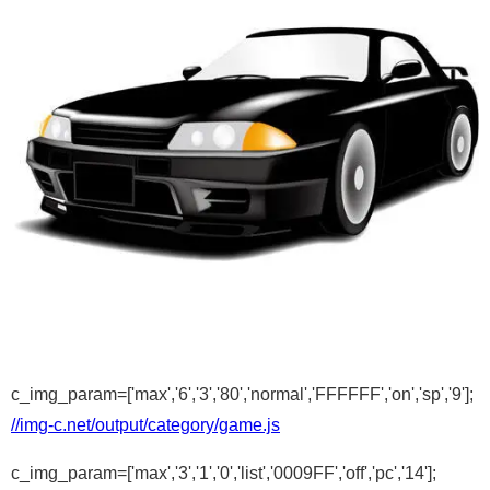
c_img_param=['max','6','3','80','normal','FFFFFF','on','sp','9'];
//img-c.net/output/category/game.js
c_img_param=['max','3','1','0','list','0009FF','off','pc','14'];