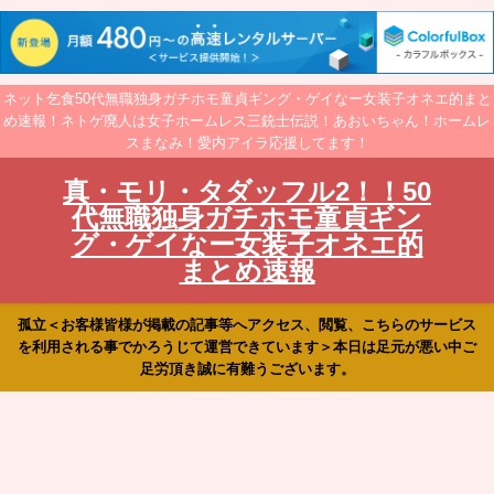
ネット乞食50代無職独身ガチホモ童貞ギング・ゲイなー女装子オネエ的まと
め速報！ネトゲ廃人は女子ホームレス三銃士伝説！あおいちゃん！ホームレ
スまなみ！愛内アイラ応援してます！
真・モリ・タダッフル2！！50
代無職独身ガチホモ童貞ギン
グ・ゲイなー女装子オネエ的
まとめ速報
孤立＜お客様皆様が掲載の記事等へアクセス、閲覧、こちらのサービス
を利用される事でかろうじて運営できています＞本日は足元が悪い中ご
足労頂き誠に有難うございます。