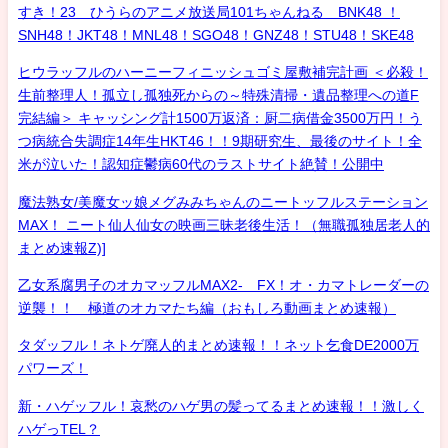
すき！23 ひうらのアニメ放送局101ちゃんねる BNK48 ！
SNH48！JKT48！MNL48！SGO48！GNZ48！STU48！SKE48
ヒウラッフルのハーニーフィニッシュゴミ屋敷補完計画 ＜必殺！
生前整理人！孤立し孤独死からの～特殊清掃・遺品整理への道F
完結編＞ キャッシング計1500万返済：厨二病借金3500万円！う
つ病統合失調症14年生HKT46！！9期研究生、最後のサイト！全
米が泣いた！認知症鬱病60代のラストサイト絶賛！公開中
魔法熟女/美魔女ッ娘メグみみちゃんのニートッフルステーション
MAX！ ニート仙人仙女の映画三昧老後生活！（無職孤独居老人的
まとめ速報Z)]
乙女系腐男子のオカマッフルMAX2- FX！オ・カマトレーダーの
逆襲！！ 極道のオカマたち編（おもしろ動画まとめ速報）
タダッフル！ネトゲ廃人的まとめ速報！！ネット乞食DE2000万
パワーズ！
新・ハゲッフル！哀愁のハゲ男の髪ってるまとめ速報！！激しく
ハゲっTEL？