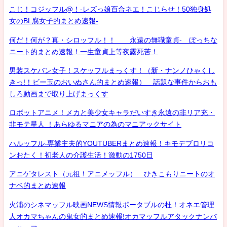
こじ！コジッフル@！-レズっ娘百合ネエ！こじらせ！50独身処
女のBL腐女子的まとめ速報-
何だ！何が？真・シロッフル！！ 永遠の無職童貞- ぼっちな
ニート的まとめ速報！一生童貞上等夜露死苦！
男装スケバン女子！スケッフルまっくす！（新・ナンノひゃくし
きっ!！ビー玉のおいぬさん的まとめ速報） 話題な事件からおも
しろ動画まで取り上げまっくす
ロボットアニメ！メカと美少女キャラだいすき永遠の非リア充・
非モテ星人 ！あらゆるマニアの為のマニアックサイト
ハルッフル-専業主夫的YOUTUBERまとめ速報！キモデブロリコ
ンおたく！初老人の介護生活！激動の1750日
アニゲタレスト（元祖！アニメッフル） ひきこもりニートのオ
ナベ的まとめ速報
火浦のシネマッフル映画NEWS情報ポータブルの杜！オネエ管理
人オカマちゃんの鬼女的まとめ速報!オカマッフルアタックナンバ