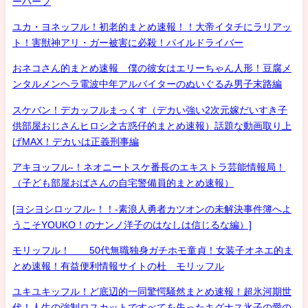
ーハーフ
ユカ・ヨネッフル！初老的まとめ速報！！大帝イタチにラリアッ
ト！害獣神アリ・ガー被害に必殺！パイルドライバー
おネコさん的まとめ速報 僕の彼女はエリーちゃん人形！豆腐メ
ンタルメンヘラ電波中年アルバイターのぬいぐるみ男子末路編
スケバン！デカッフルまっくす（デカい強い2次元嫁だいすき子
供部屋おじさんヒロシ之古惑仔的まとめ速報）話題な動画取り上
げMAX！デカいは正義刑事編
アキヨッフル-！ネオニートスケ番長のエキストラ芸能情報局！
（子ども部屋おばさんの自宅警備員的まとめ速報）
[ヨシヨシロッフル-！！-素浪人勇者カツオンの未解決事件簿へよ
うこそYOUKO！のナンノ洋子のはなしは信じるな編）]
モリッフル！ 50代無職独身ガチホモ童貞！女装子オネエ的ま
とめ速報！有益便利情報サイトの杜 モリッフル
ユキユキッフル！ど底辺的一同驚愕騒然まとめ速報！超氷河期世
代！人生の強制ロスカットですべてを失ったキグナス氷子の愛の