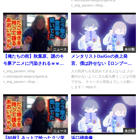
c_img_param=; //img-...
ニュース
未分類
【俺たちの街】秋葉原、謎のキ
メンタリストDaiGoの炎上発
モ豚アニメに汚染されるｗｗｗ
言、僕は許せない【ロンブー
ｗｗ
淳】
c_img_param=; //img-
人の気持ちを先読みできる人ならば 人が
c.net/output/category/game.js
傷付かないように立ち振る舞うことは可能
c_img_param=; //img-...
ですね。 チャンネル登録よろしくお願い
します！ https://...
ニュース
未分類
【80枚】ネットで拾ったクソ笑
浜口雄幸像