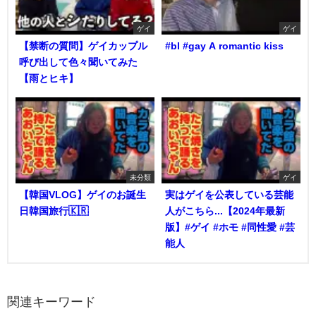
ゲイ
ゲイ
【禁断の質問】ゲイカップル
#bl #gay A romantic kiss
呼び出して色々聞いてみた
【雨とヒキ】
未分類
ゲイ
【韓国VLOG】ゲイのお誕生
実はゲイを公表している芸能
日韓国旅行🇰🇷
人がこちら...【2024年最新
版】#ゲイ #ホモ #同性愛 #芸
能人
関連キーワード