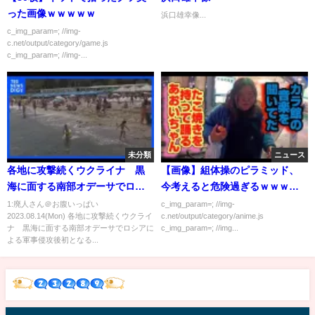
った画像ｗｗｗｗｗ
浜口雄幸像...
c_img_param=; //img-
c.net/output/category/game.js
c_img_param=; //img-...
未分類
ニュース
各地に攻撃続くウクライナ 黒
【画像】組体操のピラミッド、
海に面する南部オデーサでロシ
今考えると危険過ぎるｗｗｗｗ
アによる軍事侵攻後初となる海
ｗ
1:廃人さん＠お腹いっぱい
c_img_param=; //img-
2023.08.14(Mon) 各地に攻撃続くウクライ
c.net/output/category/anime.js
開き「やっと泳げるようになっ
ナ 黒海に面する南部オデーサでロシアに
c_img_param=; //img...
た」｜TBS NEWS DIG
よる軍事侵攻後初となる...