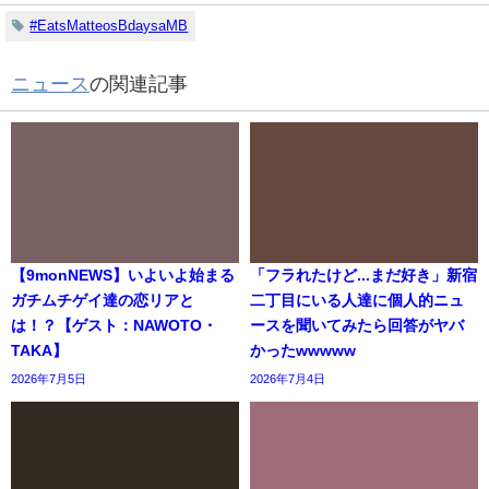
#EatsMatteosBdaysaMB
ニュース
の関連記事
【9monNEWS】いよいよ始まる
「フラれたけど...まだ好き」新宿
ガチムチゲイ達の恋リアと
二丁目にいる人達に個人的ニュ
は！？【ゲスト：NAWOTO・
ースを聞いてみたら回答がヤバ
TAKA】
かったwwwww
2026年7月5日
2026年7月4日