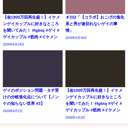
【㊗️1900万回再生超！】イケメ
＃332「【コラボ】おこげの進化
ンゲイカップルに好きなところ
系と男が途切れないゲイの事
を聞いてみた！ #lgbtq #ゲイ #
情」
ゲイカップル #筋肉 #イケメン
2026年6月18日
2026年6月24日
ゲイのポジション問題・タチ受
【㊗️1000万回再生超！】イケメ
けの分岐進化点について【ノン
ンゲイカップルに好きなところ
ケの知らない世界 #3】
を聞いてみた！ #lgbtq #ゲイ #
ゲイカップル #筋肉 #イケメン
2026年6月1日
2026年1月2日