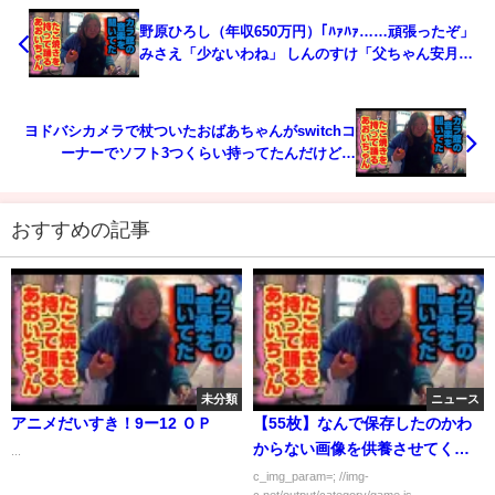
野原ひろし（年収650万円）｢ﾊｧﾊｧ……頑張ったぞ」
みさえ「少ないわね」 しんのすけ「父ちゃん安月
給」 俺「……」
ヨドバシカメラで杖ついたおばあちゃんがswitchコ
ーナーでソフト3つくらい持ってたんだけど…
おすすめの記事
未分類
ニュース
アニメだいすき！9ー12 ＯＰ
【55枚】なんで保存したのかわ
からない画像を供養させてく
...
れ！
c_img_param=; //img-
c.net/output/category/game.js