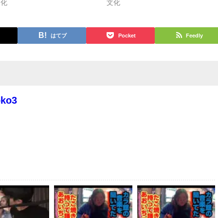
文化
文化
はてブ
Pocket
Feedly
oko3