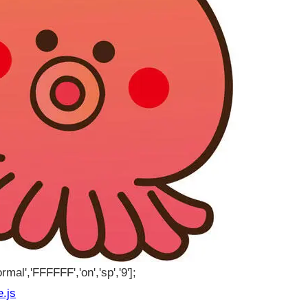
rmal','FFFFFF','on','sp','9'];
e.js