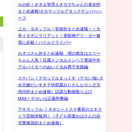
ルの杜！オネエ管理人オカマちゃんの鬼女的
まとめ速報!オカマッフルアタックナンバーハ
ーフ
ユカ・ヨネッフル！初老的まとめ速報！！大
帝イタチにラリアット！害獣神アリ・ガー被
害に必殺！パイルドライバー
おネコさん的まとめ速報 僕の彼女はエリー
ちゃん人形！豆腐メンタルメンヘラ電波中年
アルバイターのぬいぐるみ男子末路編
スケバン！デカッフルまっくす（デカい強い2
次元嫁だいすき子供部屋おじさんヒロシ之古
惑仔的まとめ速報）話題な動画取り上げ
MAX！デカいは正義刑事編
アキヨッフル-！ネオニートスケ番長のエキス
トラ芸能情報局！（子ども部屋おばさんの自
宅警備員的まとめ速報）