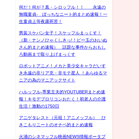
何だ！何が？真・シロッフル！！ 永遠の
無職童貞- ぼっちなニート的まとめ速報！一
生童貞上等夜露死苦！
男装スケバン女子！スケッフルまっくす！
（新・ナンノひゃくしきっ!！ビー玉のおいぬ
さん的まとめ速報） 話題な事件からおもし
ろ動画まで取り上げまっくす
ロボットアニメ！メカと美少女キャラだいす
き永遠の非リア充・非モテ星人 ！あらゆるマ
ニアの為のマニアックサイト
ハルッフル-専業主夫的YOUTUBERまとめ速
報！キモデブロリコンおたく！初老人の介護
生活！激動の1750日
アニゲタレスト（元祖！アニメッフル） ひ
きこもりニートのオナベ的まとめ速報
火浦のシネマッフル映画NEWS情報ポータブ