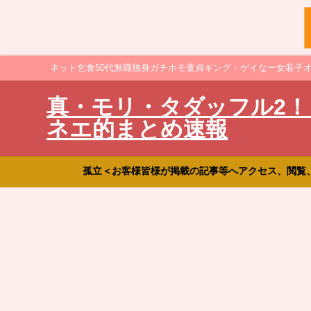
ネット乞食50代無職独身ガチホモ童貞ギング・ゲイなー女装子
真・モリ・タダッフル2！
ネエ的まとめ速報
孤立＜お客様皆様が掲載の記事等へアクセス、閲覧