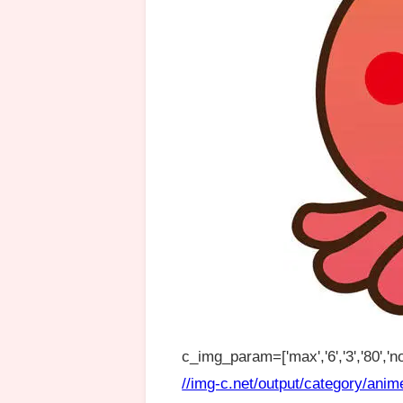
c_img_param=['max','6','3','80','no
//img-c.net/output/category/anim