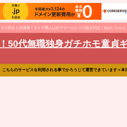
オネエ的まとめ速報！ネトゲ廃人は女子ホームレス三銃士伝説！あおいちゃん
！50代無職独身ガチホモ童貞
、こちらのサービスを利用される事でかろうじて運営できています＞本