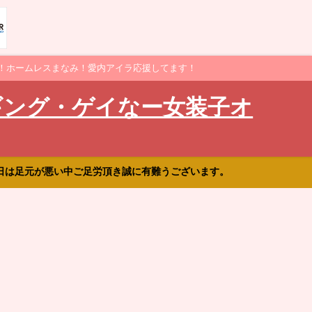
！ホームレスまなみ！愛内アイラ応援してます！
ギング・ゲイなー女装子オ
日は足元が悪い中ご足労頂き誠に有難うございます。