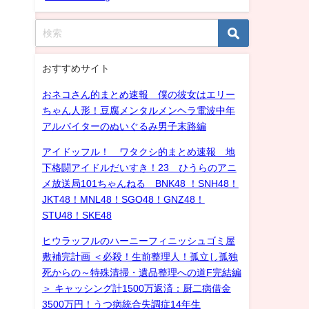
おすすめサイト
おネコさん的まとめ速報 僕の彼女はエリー
ちゃん人形！豆腐メンタルメンヘラ電波中年
アルバイターのぬいぐるみ男子末路編
アイドッフル！ ワタクシ的まとめ速報 地
下格闘アイドルだいすき！23 ひうらのアニ
メ放送局101ちゃんねる BNK48 ！SNH48！
JKT48！MNL48！SGO48！GNZ48！
STU48！SKE48
ヒウラッフルのハーニーフィニッシュゴミ屋
敷補完計画 ＜必殺！生前整理人！孤立し孤独
死からの～特殊清掃・遺品整理への道F完結編
＞ キャッシング計1500万返済：厨二病借金
3500万円！うつ病統合失調症14年生