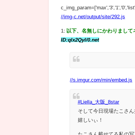
c_img_param=['max','3','1','0','list',
//img-c.net/output/site/292.js
1:
以下、名無しにかわりまして
ID:qlx2Qyl/0.net
//s.imgur.com/min/embed.js
#Liella_大阪_8star
そして今日現場たこさん
嬉しいぃ！
たこさん載せてる私の写