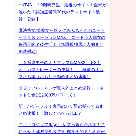
HKT46！！9期研究生、最後のサイト！全米が
泣いた！認知症鬱病60代のラストサイト絶
賛！公開中
魔法熟女/美魔女ッ娘メグみみちゃんのニート
ッフルステーションMAX！ ニート仙人仙女の
映画三昧老後生活！（無職孤独居老人的まと
め速報Z)]
乙女系腐男子のオカマッフルMAX2- FX！
オ・カマトレーダーの逆襲！！ 極道のオカ
マたち編（おもしろ動画まとめ速報）
タダッフル！ネトゲ廃人的まとめ速報！！ネ
ット乞食DE2000万パワーズ！
新・ハゲッフル！哀愁のハゲ男の髪ってるま
とめ速報！！激しくハゲっTEL？
こじ！コジッフル@！-レズっ娘百合ネエ！こ
じらせ！50独身処女のBL腐女子的まとめ速報-