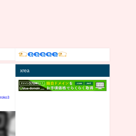
xrea
iroko3