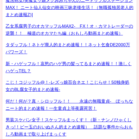
魔法熟女/美魔女ッ娘メグみみちゃんのニートッフルステーション
MAX！ ニート仙人仙女の映画三昧老後生活！（無職孤独居老人的
まとめ速報Z)]
乙女系腐男子のオカマッフルMAX2- FX！オ・カマトレーダーの
逆襲！！ 極道のオカマたち編（おもしろ動画まとめ速報）
タダッフル！ネトゲ廃人的まとめ速報！！ネット乞食DE2000万
パワーズ！
新・ハゲッフル！哀愁のハゲ男の髪ってるまとめ速報！！激しく
ハゲっTEL？
こじ！コジッフル@！-レズっ娘百合ネエ！こじらせ！50独身処
女のBL腐女子的まとめ速報-
何だ！何が？真・シロッフル！！ 永遠の無職童貞- ぼっちな
ニート的まとめ速報！一生童貞上等夜露死苦！
男装スケバン女子！スケッフルまっくす！（新・ナンノひゃくし
きっ!！ビー玉のおいぬさん的まとめ速報） 話題な事件からおも
しろ動画まで取り上げまっくす