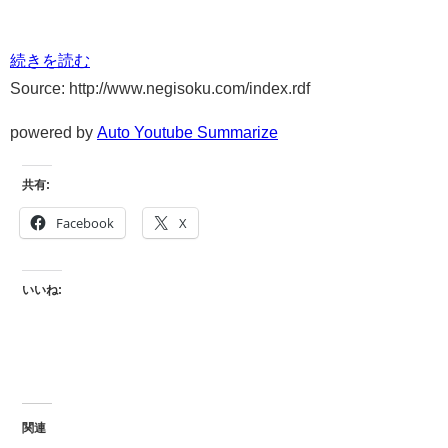
続きを読む
Source: http://www.negisoku.com/index.rdf
powered by
Auto Youtube Summarize
共有:
Facebook
X
いいね:
関連