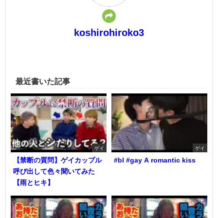
koshirohiroko3
最近書いた記事
ゲイ
ゲイ
【禁断の質問】ゲイカップル
#bl #gay A romantic kiss
呼び出して色々聞いてみた
【雨とヒキ】