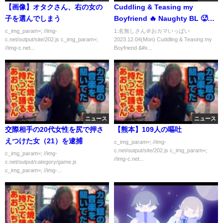
【画像】オタクさん、右の女の
Cuddling & Teasing my
子を選んでしまう
Boyfriend 🔥 Naughty BL 🥵
#gay #couple #bl #同性カップ
c_img_param=; //img-
1:名無しさん＠おカマいっぱい
c.net/output/site/202.js c_img_param=;
2023.12.04(Mon) Cuddling & Teasing my
ル #ゲイカップル #lgbt #lgbtq
//img-c.net...
Boyfriend &#x...
#blfan
ニュース
ニュース
交際相手の20代女性を尻で押さ
【熊本】109人の嘔吐
えつけた女（21）を逮捕
c_img_param=; //img-
c.net/output/site/202.js c_img_param=;
c_img_param=; //img-
//img-c.net...
c.net/output/category/game.js
c_img_param=; //img-...