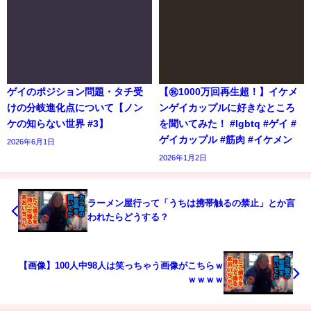
ゲイのポジション問題・タチ受
【㊗️1000万回再生超！】イケメ
けの分岐進化点について【ノン
ンゲイカップルに好きなところ
ケの知らない世界 #3】
を聞いてみた！ #lgbtq #ゲイ #
ゲイカップル #筋肉 #イケメン
2026年6月1日
2026年1月2日
ラーメン屋行って「うちは携帯触るの禁止」とか言
われたらどうする？
【画像】100人中98人は笑っちゃう画像がこちらｗ
ｗｗｗｗ