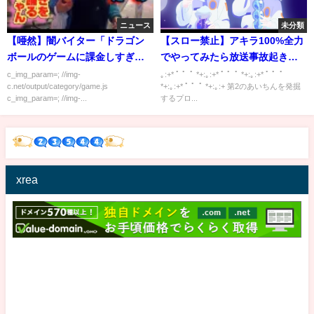
ニュース
未分類
【唖然】闇バイター「ドラゴン
【スロー禁止】アキラ100%全力
ボールのゲームに課金しすぎて
でやってみたら放送事故起き
生活が破綻した」
た…
c_img_param=; //img-
｡:+* ﾟ ゜ﾟ *+:｡:+* ﾟ ゜ﾟ *+:｡:+* ﾟ ゜ﾟ
c.net/output/category/game.js
*+:｡:+* ﾟ ゜ﾟ *+:｡:+ 第2のあいちんを発掘
c_img_param=; //img-...
するプロ...
xrea