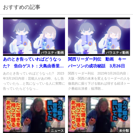
おすすめの記事
バラエティ動画
バラエティ動画
あのとき告っていればどうなっ
関西リーダー列伝 動画 キー
た? 告白ゲスト：大島由香里、
パーソンの成功秘話 3月26日
黒谷友香、小園凌央 3月19日
あのとき告っていればどうなった? 2023
関西リーダー列伝 2023年3月26日内容：
年3月19日内容：芸能人があの時、もし告
大阪・関西の未来を変えるリーダーの人を
っていたら…と気になっている人に実際に
徹底的に掘り下げる観れば得する経済トー
告っていたらどうなっ...
ク番組出演者：福澤朗...
ニュース
未分類