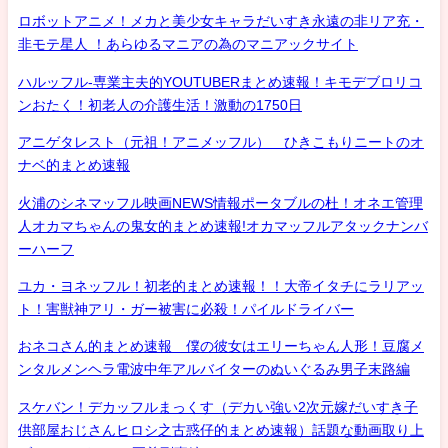
ロボットアニメ！メカと美少女キャラだいすき永遠の非リア充・
非モテ星人 ！あらゆるマニアの為のマニアックサイト
ハルッフル-専業主夫的YOUTUBERまとめ速報！キモデブロリコ
ンおたく！初老人の介護生活！激動の1750日
アニゲタレスト（元祖！アニメッフル） ひきこもりニートのオ
ナベ的まとめ速報
火浦のシネマッフル映画NEWS情報ポータブルの杜！オネエ管理
人オカマちゃんの鬼女的まとめ速報!オカマッフルアタックナンバ
ーハーフ
ユカ・ヨネッフル！初老的まとめ速報！！大帝イタチにラリアッ
ト！害獣神アリ・ガー被害に必殺！パイルドライバー
おネコさん的まとめ速報 僕の彼女はエリーちゃん人形！豆腐メ
ンタルメンヘラ電波中年アルバイターのぬいぐるみ男子末路編
スケバン！デカッフルまっくす（デカい強い2次元嫁だいすき子
供部屋おじさんヒロシ之古惑仔的まとめ速報）話題な動画取り上