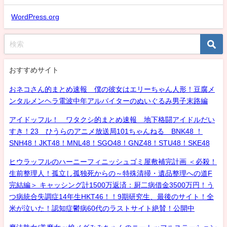
WordPress.org
おすすめサイト
おネコさん的まとめ速報 僕の彼女はエリーちゃん人形！豆腐メ
ンタルメンヘラ電波中年アルバイターのぬいぐるみ男子末路編
アイドッフル！ ワタクシ的まとめ速報 地下格闘アイドルだい
すき！23 ひうらのアニメ放送局101ちゃんねる BNK48 ！
SNH48！JKT48！MNL48！SGO48！GNZ48！STU48！SKE48
ヒウラッフルのハーニーフィニッシュゴミ屋敷補完計画 ＜必殺！
生前整理人！孤立し孤独死からの～特殊清掃・遺品整理への道F
完結編＞ キャッシング計1500万返済：厨二病借金3500万円！う
つ病統合失調症14年生HKT46！！9期研究生、最後のサイト！全
米が泣いた！認知症鬱病60代のラストサイト絶賛！公開中