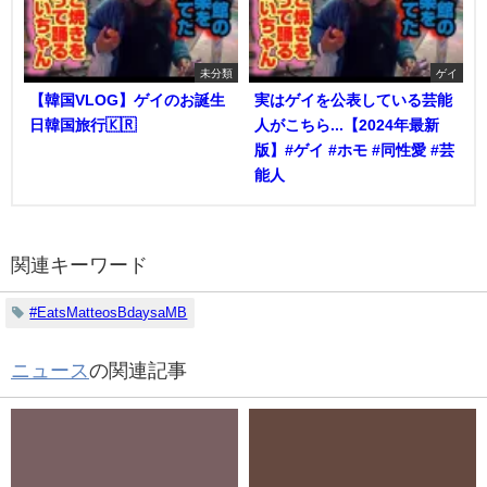
未分類
ゲイ
【韓国VLOG】ゲイのお誕生
実はゲイを公表している芸能
日韓国旅行🇰🇷
人がこちら...【2024年最新
版】#ゲイ #ホモ #同性愛 #芸
能人
関連キーワード
#EatsMatteosBdaysaMB
ニュース
の関連記事