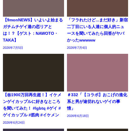
【9monNEWS】いよいよ始まる
「フラれたけど...まだ好き」新宿
ガチムチゲイ達の恋リアと
二丁目にいる人達に個人的ニュ
は！？【ゲスト：NAWOTO・
ースを聞いてみたら回答がヤバ
TAKA】
かったwwwww
2026年7月5日
2026年7月4日
【㊗️1900万回再生超！】イケメ
＃332「【コラボ】おこげの進化
ンゲイカップルに好きなところ
系と男が途切れないゲイの事
を聞いてみた！ #lgbtq #ゲイ #
情」
ゲイカップル #筋肉 #イケメン
2026年6月18日
2026年6月24日