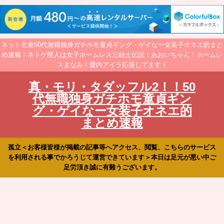
ネット乞食50代無職独身ガチホモ童貞ギング・ゲイなー女装子オネエ的まと
め速報！ネトゲ廃人は女子ホームレス三銃士伝説！あおいちゃん！ホームレ
スまなみ！愛内アイラ応援してます！
真・モリ・タダッフル2！！50
代無職独身ガチホモ童貞ギン
グ・ゲイなー女装子オネエ的
まとめ速報
孤立＜お客様皆様が掲載の記事等へアクセス、閲覧、こちらのサービス
を利用される事でかろうじて運営できています＞本日は足元が悪い中ご
足労頂き誠に有難うございます。