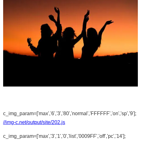
c_img_param=['max','6','3','80','normal','FFFFFF','on','sp','9'];
//img-c.net/output/site/202.js
c_img_param=['max','3','1','0','list','0009FF','off','pc','14'];