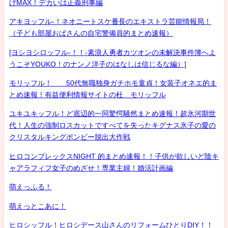
げMAX！デカいは正義刑事編
アキヨッフル-！ネオニートスケ番長のエキストラ芸能情報局！
（子ども部屋おばさんの自宅警備員的まとめ速報）
[ヨシヨシロッフル-！！-素浪人勇者カツオンの未解決事件簿へよ
うこそYOUKO！のナンノ洋子のはなしは信じるな編）]
モリッフル！ 50代無職独身ガチホモ童貞！女装子オネエ的ま
とめ速報！有益便利情報サイトの杜 モリッフル
ユキユキッフル！ど底辺的一同驚愕騒然まとめ速報！超氷河期世
代！人生の強制ロスカットですべてを失ったキグナス氷子の愛の
クリスタルキングボンビー脱出大作戦
ヒロコンプレックスNIGHT 的まとめ速報！！子供が欲しいど陰キ
ャアラフィフ女子のめざせ！専業主婦！婚活計画編
萌えっふる！
萌えっとこあに！
ヒロシッフル！ヒロシデース山さんのリフォームひとりDIY！！