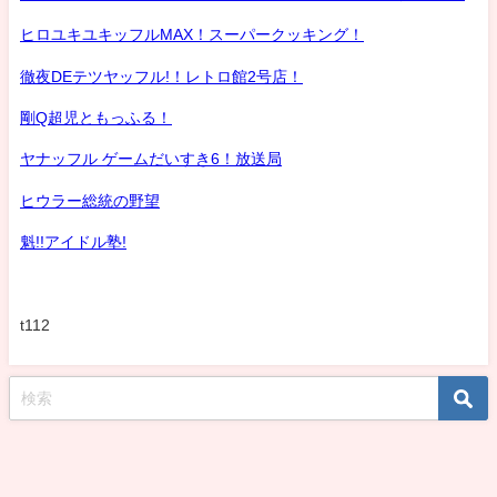
ヒロユキユキッフルMAX！スーパークッキング！
徹夜DEテツヤッフル!！レトロ館2号店！
剛Q超児ともっふる！
ヤナッフル ゲームだいすき6！放送局
ヒウラー総統の野望
魁!!アイドル塾!
t112