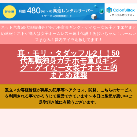
ネット乞食50代無職独身ガチホモ童貞ギング・ゲイなー女装子オネエ的まと
め速報！ネトゲ廃人は女子ホームレス三銃士伝説！あおいちゃん！ホームレ
スまなみ！愛内アイラ応援してます！
真・モリ・タダッフル2！！50
代無職独身ガチホモ童貞ギン
グ・ゲイなー女装子オネエ的
まとめ速報
孤立＜お客様皆様が掲載の記事等へアクセス、閲覧、こちらのサービス
を利用される事でかろうじて運営できています＞本日は足元が悪い中ご
足労頂き誠に有難うございます。