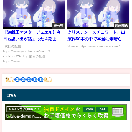
未分類
映画関係
【遊戯王マスターデュエル】今
クリステン・スチュワート、出
日も思い出が詰まった４期まで
演作50本の中で本当に素晴らし
のカード縛り対戦だ！！
い映画は「5本」と語る
↓次回の配信
Source: https://www.cinemacafe.net/...
https://www.youtube.com/watch?
v=nRdnxXScdrg ↓前回の配信
https://www....
xrea