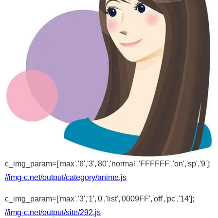
c_img_param=['max','6','3','80','normal','FFFFFF','on','sp','9'];
//img-c.net/output/category/anime.js
c_img_param=['max','3','1','0','list','0009FF','off','pc','14'];
//img-c.net/output/site/292.js