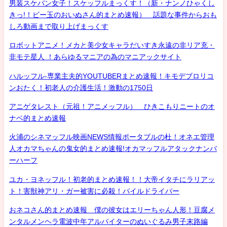
男装スケバン女子！スケッフルまっくす！（新・ナンノひゃくし
きっ!！ビー玉のおいぬさん的まとめ速報） 話題な事件からおも
しろ動画まで取り上げまっくす
ロボットアニメ！メカと美少女キャラだいすき永遠の非リア充・
非モテ星人 ！あらゆるマニアの為のマニアックサイト
ハルッフル-専業主夫的YOUTUBERまとめ速報！キモデブロリコ
ンおたく！初老人の介護生活！激動の1750日
アニゲタレスト（元祖！アニメッフル） ひきこもりニートのオ
ナベ的まとめ速報
火浦のシネマッフル映画NEWS情報ポータブルの杜！オネエ管理
人オカマちゃんの鬼女的まとめ速報!オカマッフルアタックナンバ
ーハーフ
ユカ・ヨネッフル！初老的まとめ速報！！大帝イタチにラリアッ
ト！害獣神アリ・ガー被害に必殺！パイルドライバー
おネコさん的まとめ速報 僕の彼女はエリーちゃん人形！豆腐メ
ンタルメンヘラ電波中年アルバイターのぬいぐるみ男子末路編