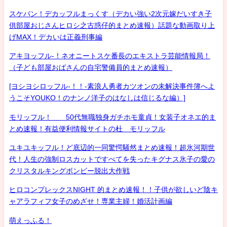
スケバン！デカッフルまっくす（デカい強い2次元嫁だいすき子
供部屋おじさんヒロシ之古惑仔的まとめ速報）話題な動画取り上
げMAX！デカいは正義刑事編
アキヨッフル-！ネオニートスケ番長のエキストラ芸能情報局！
（子ども部屋おばさんの自宅警備員的まとめ速報）
[ヨシヨシロッフル-！！-素浪人勇者カツオンの未解決事件簿へよ
うこそYOUKO！のナンノ洋子のはなしは信じるな編）]
モリッフル！ 50代無職独身ガチホモ童貞！女装子オネエ的ま
とめ速報！有益便利情報サイトの杜 モリッフル
ユキユキッフル！ど底辺的一同驚愕騒然まとめ速報！超氷河期世
代！人生の強制ロスカットですべてを失ったキグナス氷子の愛の
クリスタルキングボンビー脱出大作戦
ヒロコンプレックスNIGHT 的まとめ速報！！子供が欲しいど陰キ
ャアラフィフ女子のめざせ！専業主婦！婚活計画編
萌えっふる！