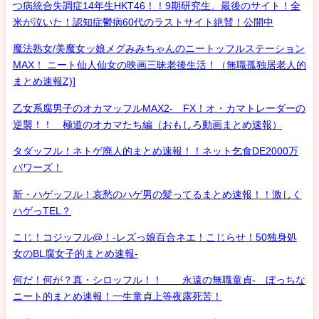
つ病統合失調症14年生HKT46！！9期研究生、最後のサイト！全
米が泣いた！認知症鬱病60代のラストサイト絶賛！公開中
魔法熟女/美魔女ッ娘メグみみちゃんのニートッフルステーション
MAX！ ニート仙人仙女の映画三昧老後生活！（無職孤独居老人的
まとめ速報Z)]
乙女系腐男子のオカマッフルMAX2- FX！オ・カマトレーダーの
逆襲！！ 極道のオカマたち編（おもしろ動画まとめ速報）
タダッフル！ネトゲ廃人的まとめ速報！！ネット乞食DE2000万
パワーズ！
新・ハゲッフル！哀愁のハゲ男の髪ってるまとめ速報！！激しく
ハゲっTEL？
こじ！コジッフル@！-レズっ娘百合ネエ！こじらせ！50独身処
女のBL腐女子的まとめ速報-
何だ！何が？真・シロッフル！！ 永遠の無職童貞- ぼっちな
ニート的まとめ速報！一生童貞上等夜露死苦！