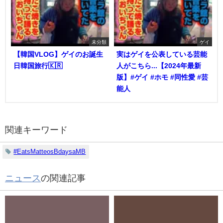
未分類
ゲイ
【韓国VLOG】ゲイのお誕生
実はゲイを公表している芸能
日韓国旅行🇰🇷
人がこちら...【2024年最新
版】#ゲイ #ホモ #同性愛 #芸
能人
関連キーワード
#EatsMatteosBdaysaMB
ニュース
の関連記事