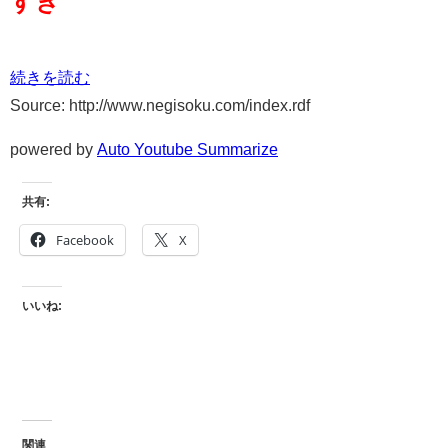
すき
続きを読む
Source: http://www.negisoku.com/index.rdf
powered by
Auto Youtube Summarize
共有:
Facebook
X
いいね:
関連