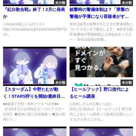
未分類
未分類
『紅白歌合戦』終了！2月に発表
銃撃時の警備体制は？「県警の
か
警備が手薄になり容疑者がすり
抜けてきた可能性」SP経験のあ
☆Amazon欲しいものリスト
安倍元総理が銃撃されたときの警備体制に
https://www.amazon.jp/hz/wishlist/ls/3MTQPTNTTWFUH?
ついてスタジオで解説します。 ■安倍元総
る警察OB 安倍元総理銃撃｜
ref...
理 銃撃時の警備体制は 山内あゆキャスタ
TBS NEWS DIG
ー： 安倍元総理が銃撃...
未分類
未分類
【スターダム】中野たむが動
【ヒールフック】野口啓代によ
く！STARS狩りを開始/最終目標
るヒール講座
は岩谷麻優/シングルで1人1人勝
■■最速で予想！有料アフターLIVE■■
1:名無しさん＠お腹いっぱい
【7.8＆9 立川＆NB3＆ガンプロ アフター
2021.12.26(Sun) 【ヒールフック】野口啓
利していく！【STARDOM】ウ
LIVE】 ◆死神に新たな候補者！ ◆誰が死
代によるヒール講座って動画が話題らしい
ナギ・サヤカが飯田沙耶に挑
神か？...
ぞ おすすめでござる...
戦/COSMIC ANGELS コズエン