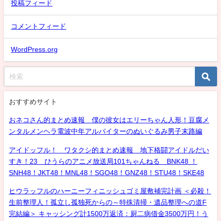
投稿フィード
コメントフィード
WordPress.org
おすすめサイト
おネコさん的まとめ速報 僕の彼女はエリーちゃん人形！豆腐メ
ンタルメンヘラ電波中年アルバイターのぬいぐるみ男子末路編
アイドッフル！ ワタクシ的まとめ速報 地下格闘アイドルだい
すき！23 ひうらのアニメ放送局101ちゃんねる BNK48 ！
SNH48！JKT48！MNL48！SGO48！GNZ48！STU48！SKE48
ヒウラッフルのハーニーフィニッシュゴミ屋敷補完計画 ＜必殺！
生前整理人！孤立し孤独死からの～特殊清掃・遺品整理への道F
完結編＞ キャッシング計1500万返済：厨二病借金3500万円！う