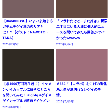
【9monNEWS】いよいよ始まる
「フラれたけど...まだ好き」新宿
ガチムチゲイ達の恋リアと
二丁目にいる人達に個人的ニュ
は！？【ゲスト：NAWOTO・
ースを聞いてみたら回答がヤバ
TAKA】
かったwwwww
2026年7月5日
2026年7月4日
【㊗️1900万回再生超！】イケメ
＃332「【コラボ】おこげの進化
ンゲイカップルに好きなところ
系と男が途切れないゲイの事
を聞いてみた！ #lgbtq #ゲイ #
情」
ゲイカップル #筋肉 #イケメン
2026年6月18日
2026年6月24日