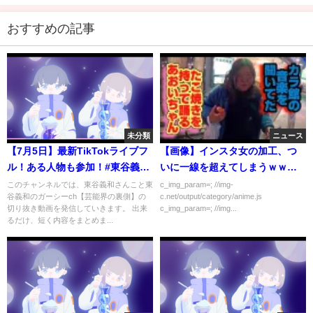
おすすめの記事
未分類
ニュース
【7月5日】最新TikTokライブフ
【画像】インスタ女の加工、つ
ル！ある人物も参加！#東谷義和
いに一線を超えてしまうｗｗｗ
#ガーシーch#インスタ#TikTok#
ｗｗ
このチャンネルでは、東谷義和さんこと東
c_img_param=; //img-
谷義和のガーシーch【芸能界の裏側】の
c.net/output/category/anime.js
ライブ
切り抜き動画を発信していきます。 出来
c_img_param=; //img...
るだけ、短く内容をまとめま...