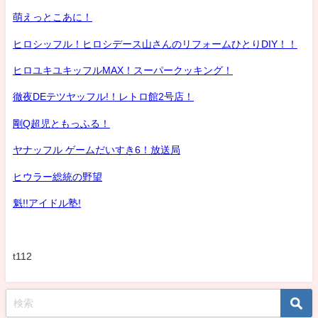
萌えっとこあに！
ヒロシッフル！ヒロシデース山さんのリフォームひとりDIY！！
ヒロユキユキッフルMAX！スーパークッキング！
徹夜DEテツヤッフル!！レトロ館2号店！
剛Q超児ともっふる！
ヤナッフル ゲームだいすき6！放送局
ヒウラー総統の野望
魁!!アイドル塾!
t112