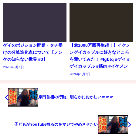
ゲイのポジション問題・タチ受
【㊗️1000万回再生超！】イケメ
けの分岐進化点について【ノン
ンゲイカップルに好きなところ
ケの知らない世界 #3】
を聞いてみた！ #lgbtq #ゲイ #
ゲイカップル #筋肉 #イケメン
2026年6月1日
2026年1月2日
岸田首相の行動、明らかにおかしいｗｗｗ
子どもがYouTube観るのをマジでやめさせたい