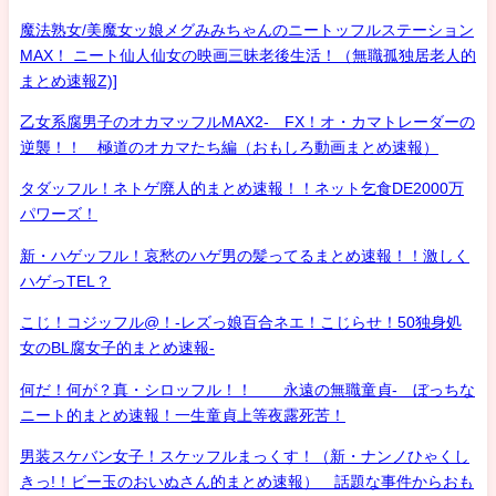
魔法熟女/美魔女ッ娘メグみみちゃんのニートッフルステーション
MAX！ ニート仙人仙女の映画三昧老後生活！（無職孤独居老人的
まとめ速報Z)]
乙女系腐男子のオカマッフルMAX2- FX！オ・カマトレーダーの
逆襲！！ 極道のオカマたち編（おもしろ動画まとめ速報）
タダッフル！ネトゲ廃人的まとめ速報！！ネット乞食DE2000万
パワーズ！
新・ハゲッフル！哀愁のハゲ男の髪ってるまとめ速報！！激しく
ハゲっTEL？
こじ！コジッフル@！-レズっ娘百合ネエ！こじらせ！50独身処
女のBL腐女子的まとめ速報-
何だ！何が？真・シロッフル！！ 永遠の無職童貞- ぼっちな
ニート的まとめ速報！一生童貞上等夜露死苦！
男装スケバン女子！スケッフルまっくす！（新・ナンノひゃくし
きっ!！ビー玉のおいぬさん的まとめ速報） 話題な事件からおも