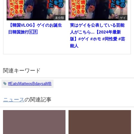
未分類
ゲイ
【韓国VLOG】ゲイのお誕生
実はゲイを公表している芸能
日韓国旅行🇰🇷
人がこちら...【2024年最新
版】#ゲイ #ホモ #同性愛 #芸
能人
関連キーワード
#EatsMatteosBdaysaMB
ニュース
の関連記事