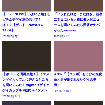
【9monNEWS】いよいよ始まる
「フラれたけど...まだ好き」新宿
ガチムチゲイ達の恋リアと
二丁目にいる人達に個人的ニュ
は！？【ゲスト：NAWOTO・
ースを聞いてみたら回答がヤバ
TAKA】
かったwwwww
2026年7月5日
2026年7月4日
【㊗️1900万回再生超！】イケメ
＃332「【コラボ】おこげの進化
ンゲイカップルに好きなところ
系と男が途切れないゲイの事
を聞いてみた！ #lgbtq #ゲイ #
情」
ゲイカップル #筋肉 #イケメン
2026年6月18日
2026年6月24日