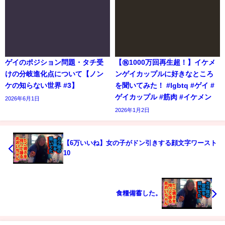
ゲイのポジション問題・タチ受
【㊗️1000万回再生超！】イケメ
けの分岐進化点について【ノン
ンゲイカップルに好きなところ
ケの知らない世界 #3】
を聞いてみた！ #lgbtq #ゲイ #
ゲイカップル #筋肉 #イケメン
2026年6月1日
2026年1月2日
【6万いいね】女の子がドン引きする顔文字ワースト
10
食糧備蓄した。