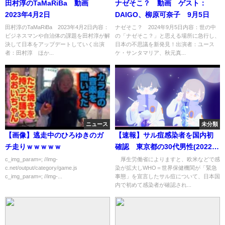
田村淳のTaMaRiBa 動画
ナゼそこ？ 動画 ゲスト：
2023年4月2日
DAIGO、柳原可奈子 9月5日
田村淳のTaMaRiBa 2023年4月2日内容：
ナゼそこ？ 2024年9月5日内容：世の中
ビジネスマンや自治体の課題を田村淳が解
の「ナゼそこ？」と思える場所に急行し、
決して日本をアップデートしていく出演
日本の不思議を新発見！出演者：ユース
者：田村淳 ほか...
ケ・サンタマリア、秋元真...
ニュース
未分類
【画像】逃走中のひろゆきのガ
【速報】サル痘感染者を国内初
チ走りｗｗｗｗｗ
確認 東京都の30代男性(2022年
7月25日)
c_img_param=; //img-
厚生労働省によりますと、欧米などで感
c.net/output/category/game.js
染が拡大しWHO＝世界保健機関が「緊急
c_img_param=; //img-...
事態」を宣言したサル痘について、日本国
内で初めて感染者が確認され...