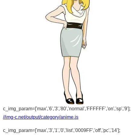
c_img_param=['max','6','3','80','normal','FFFFFF','on','sp','9'];
//img-c.net/output/category/anime.js
c_img_param=['max','3','1','0','list','0009FF','off','pc','14'];