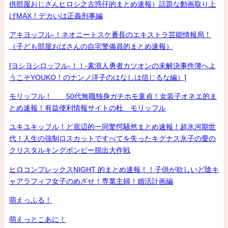
供部屋おじさんヒロシ之古惑仔的まとめ速報）話題な動画取り上
げMAX！デカいは正義刑事編
アキヨッフル-！ネオニートスケ番長のエキストラ芸能情報局！
（子ども部屋おばさんの自宅警備員的まとめ速報）
[ヨシヨシロッフル-！！-素浪人勇者カツオンの未解決事件簿へよ
うこそYOUKO！のナンノ洋子のはなしは信じるな編）]
モリッフル！ 50代無職独身ガチホモ童貞！女装子オネエ的ま
とめ速報！有益便利情報サイトの杜 モリッフル
ユキユキッフル！ど底辺的一同驚愕騒然まとめ速報！超氷河期世
代！人生の強制ロスカットですべてを失ったキグナス氷子の愛の
クリスタルキングボンビー脱出大作戦
ヒロコンプレックスNIGHT 的まとめ速報！！子供が欲しいど陰キ
ャアラフィフ女子のめざせ！専業主婦！婚活計画編
萌えっふる！
萌えっとこあに！