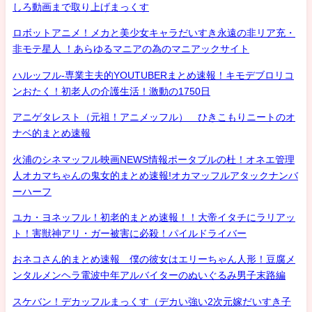
しろ動画まで取り上げまっくす
ロボットアニメ！メカと美少女キャラだいすき永遠の非リア充・
非モテ星人 ！あらゆるマニアの為のマニアックサイト
ハルッフル-専業主夫的YOUTUBERまとめ速報！キモデブロリコ
ンおたく！初老人の介護生活！激動の1750日
アニゲタレスト（元祖！アニメッフル） ひきこもりニートのオ
ナベ的まとめ速報
火浦のシネマッフル映画NEWS情報ポータブルの杜！オネエ管理
人オカマちゃんの鬼女的まとめ速報!オカマッフルアタックナンバ
ーハーフ
ユカ・ヨネッフル！初老的まとめ速報！！大帝イタチにラリアッ
ト！害獣神アリ・ガー被害に必殺！パイルドライバー
おネコさん的まとめ速報 僕の彼女はエリーちゃん人形！豆腐メ
ンタルメンヘラ電波中年アルバイターのぬいぐるみ男子末路編
スケバン！デカッフルまっくす（デカい強い2次元嫁だいすき子