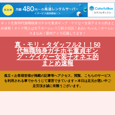
ネット乞食50代無職独身ガチホモ童貞ギング・ゲイなー女装子オネエ的まと
め速報！ネトゲ廃人は女子ホームレス三銃士伝説！あおいちゃん！ホームレ
スまなみ！愛内アイラ応援してます！
真・モリ・タダッフル2！！50
代無職独身ガチホモ童貞ギン
グ・ゲイなー女装子オネエ的
まとめ速報
孤立＜お客様皆様が掲載の記事等へアクセス、閲覧、こちらのサービス
を利用される事でかろうじて運営できています＞本日は足元が悪い中ご
足労頂き誠に有難うございます。