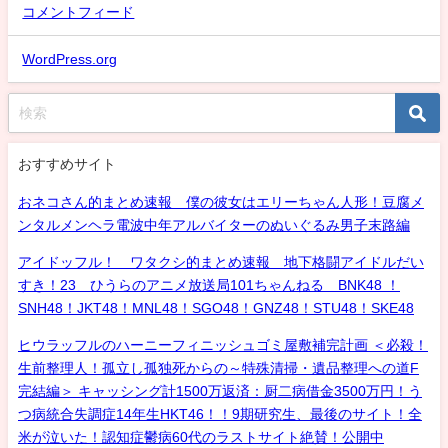
コメントフィード
WordPress.org
おすすめサイト
おネコさん的まとめ速報 僕の彼女はエリーちゃん人形！豆腐メ
ンタルメンヘラ電波中年アルバイターのぬいぐるみ男子末路編
アイドッフル！ ワタクシ的まとめ速報 地下格闘アイドルだい
すき！23 ひうらのアニメ放送局101ちゃんねる BNK48 ！
SNH48！JKT48！MNL48！SGO48！GNZ48！STU48！SKE48
ヒウラッフルのハーニーフィニッシュゴミ屋敷補完計画 ＜必殺！
生前整理人！孤立し孤独死からの～特殊清掃・遺品整理への道F
完結編＞ キャッシング計1500万返済：厨二病借金3500万円！う
つ病統合失調症14年生HKT46！！9期研究生、最後のサイト！全
米が泣いた！認知症鬱病60代のラストサイト絶賛！公開中