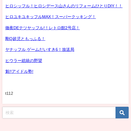
ヒロシッフル！ヒロシデース山さんのリフォームひとりDIY！！
ヒロユキユキッフルMAX！スーパークッキング！
徹夜DEテツヤッフル!！レトロ館2号店！
剛Q超児ともっふる！
ヤナッフル ゲームだいすき6！放送局
ヒウラー総統の野望
魁!!アイドル塾!
t112