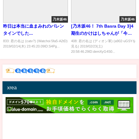
乃木坂46
乃木坂46
昨日は本当に血まみれのバレン
[乃木坂46！ 7th Basra Day 3]4
タインでした...
期生のかけはしちゃんが「今日
は泣かないよ」としっかり挨拶
833: 君の名は (catv?) (Watchoi 5fa5-A2tD)
408: 君の名は (ディオン軍) (a902-uGSYを
2019/02/14(木) 23:45:20.09ID:S4Pg...
見る) 2019/02/23(土)
してくれた後、せいらちゃんが
20:58:46.29ID:demXyG4S0...
大声で泣き出して…
xrea