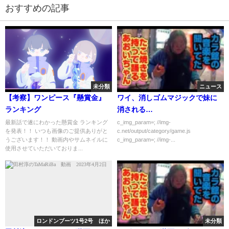
おすすめの記事
未分類
ニュース
【考察】ワンピース『懸賞金』
ワイ、消しゴムマジックで妹に
ランキング
消される…
最新話で遂にわかった懸賞金 ランキング
c_img_param=; //img-
を発表！！ いつも画像のご提供ありがと
c.net/output/category/game.js
うございます！！ 動画内やサムネイルに
c_img_param=; //img-...
使用させていただいておりま...
ロンドンブーツ1号2号 ほか
未分類