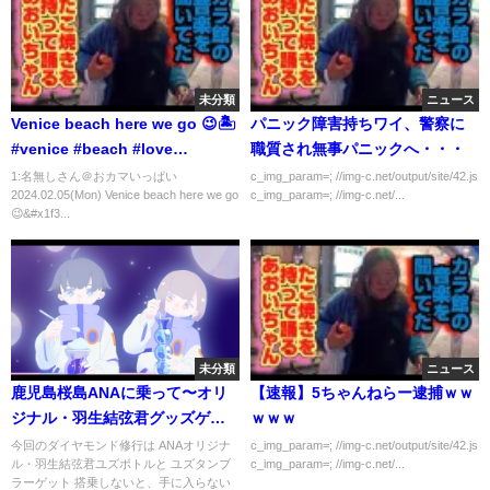
未分類
ニュース
Venice beach here we go 😉🏝️
パニック障害持ちワイ、警察に
#venice #beach #love
職質され無事パニックへ・・・
#wonderful #gay
1:名無しさん＠おカマいっぱい
c_img_param=; //img-c.net/output/site/42.js
2024.02.05(Mon) Venice beach here we go
c_img_param=; //img-c.net/...
😉&#x1f3...
未分類
ニュース
鹿児島桜島ANAに乗って〜オリ
【速報】5ちゃんねらー逮捕ｗｗ
ジナル・羽生結弦君グッズゲッ
ｗｗｗ
トだぜ〜
今回のダイヤモンド修行は ANAオリジナ
c_img_param=; //img-c.net/output/site/42.js
ル・羽生結弦君ユズボトルと ユズタンブ
c_img_param=; //img-c.net/...
ラーゲット 搭乗しないと、手に入らない