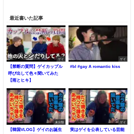
最近書いた記事
ゲイ
ゲイ
【禁断の質問】ゲイカップル
#bl #gay A romantic kiss
呼び出して色々聞いてみた
【雨とヒキ】
未分類
ゲイ
【韓国VLOG】ゲイのお誕生
実はゲイを公表している芸能