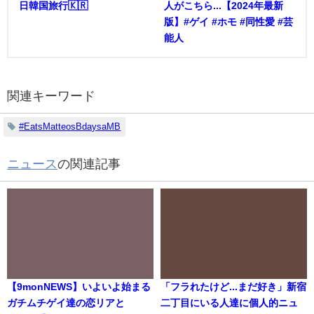
日韓国旅行🇰🇷
人がこちら...【2024年最新
版】#ゲイ #ホモ #同性愛 #芸
能人
関連キーワード
#EatsMatteosBdaysaMB
ニュース
の関連記事
【9monNEWS】いよいよ始まる
「フラれたけど...まだ好き」新宿
ガチムチゲイ達の恋リアと
二丁目にいる人達に個人的ニュ