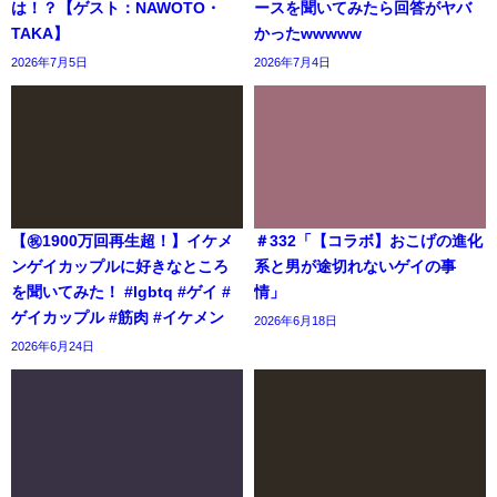
は！？【ゲスト：NAWOTO・
ースを聞いてみたら回答がヤバ
TAKA】
かったwwwww
2026年7月5日
2026年7月4日
【㊗️1900万回再生超！】イケメ
＃332「【コラボ】おこげの進化
ンゲイカップルに好きなところ
系と男が途切れないゲイの事
を聞いてみた！ #lgbtq #ゲイ #
情」
ゲイカップル #筋肉 #イケメン
2026年6月18日
2026年6月24日