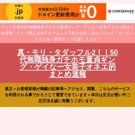
ネット乞食50代無職独身ガチホモ童貞ギング・ゲイなー女装子オネエ的まと
め速報！ネトゲ廃人は女子ホームレス三銃士伝説！あおいちゃん！ホームレ
スまなみ！愛内アイラ応援してます！
真・モリ・タダッフル2！！50
代無職独身ガチホモ童貞ギン
グ・ゲイなー女装子オネエ的
まとめ速報
孤立＜お客様皆様が掲載の記事等へアクセス、閲覧、こちらのサービス
を利用される事でかろうじて運営できています＞本日は足元が悪い中ご
足労頂き誠に有難うございます。