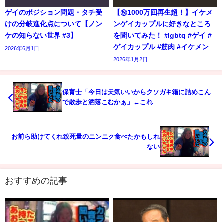
ゲイのポジション問題・タチ受
【㊗️1000万回再生超！】イケメ
けの分岐進化点について【ノン
ンゲイカップルに好きなところ
ケの知らない世界 #3】
を聞いてみた！ #lgbtq #ゲイ #
ゲイカップル #筋肉 #イケメン
2026年6月1日
2026年1月2日
保育士「今日は天気いいからクソガキ箱に詰めこん
で散歩と洒落こむかぁ」←これ
お前ら助けてくれ致死量のニンニク食べたかもしれ
ない
おすすめの記事