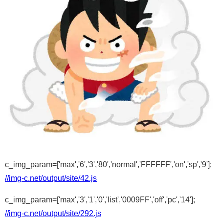
c_img_param=['max','6','3','80','normal','FFFFFF','on','sp','9'];
//img-c.net/output/site/42.js
c_img_param=['max','3','1','0','list','0009FF','off','pc','14'];
//img-c.net/output/site/292.js