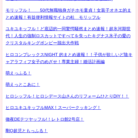
モリッフル！ 50代無職独身ガチホモ童貞！女装子オネエ的ま
とめ速報！有益便利情報サイトの杜 モリッフル
ユキユキッフル！ど底辺的一同驚愕騒然まとめ速報！超氷河期世
代！人生の強制ロスカットですべてを失ったキグナス氷子の愛の
クリスタルキングボンビー脱出大作戦
ヒロコンプレックスNIGHT 的まとめ速報！！子供が欲しいど陰キ
ャアラフィフ女子のめざせ！専業主婦！婚活計画編
萌えっふる！
萌えっとこあに！
ヒロシッフル！ヒロシデース山さんのリフォームひとりDIY！！
ヒロユキユキッフルMAX！スーパークッキング！
徹夜DEテツヤッフル!！レトロ館2号店！
剛Q超児ともっふる！