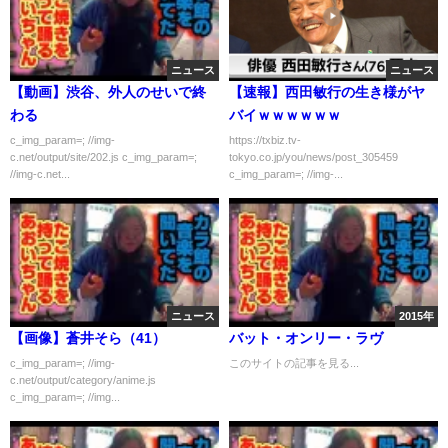
ニュース
ニュース
【動画】渋谷、外人のせいで終
【速報】西田敏行の生き様がヤ
わる
バイｗｗｗｗｗｗ
c_img_param=; //img-
https://txbiz.tv-
c.net/output/site/202.js c_img_param=;
tokyo.co.jp/you/news/post_305459
//img-c.net...
c_img_param=; //img-...
ニュース
2015年
【画像】蒼井そら（41）
バット・オンリー・ラヴ
c_img_param=; //img-
このサイトの記事を見る...
c.net/output/category/anime.js
c_img_param=; //img...