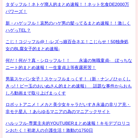
タダッフル！ネトゲ廃人的まとめ速報！！ネット乞食DE2000万
パワーズ！
新・ハゲッフル！哀愁のハゲ男の髪ってるまとめ速報！！激しく
ハゲっTEL？
こじ！コジッフル@！-レズっ娘百合ネエ！こじらせ！50独身処
女のBL腐女子的まとめ速報-
何だ！何が？真・シロッフル！！ 永遠の無職童貞- ぼっちな
ニート的まとめ速報！一生童貞上等夜露死苦！
男装スケバン女子！スケッフルまっくす！（新・ナンノひゃくし
きっ!！ビー玉のおいぬさん的まとめ速報） 話題な事件からおも
しろ動画まで取り上げまっくす
ロボットアニメ！メカと美少女キャラだいすき永遠の非リア充・
非モテ星人 ！あらゆるマニアの為のマニアックサイト
ハルッフル-専業主夫的YOUTUBERまとめ速報！キモデブロリコ
ンおたく！初老人の介護生活！激動の1750日