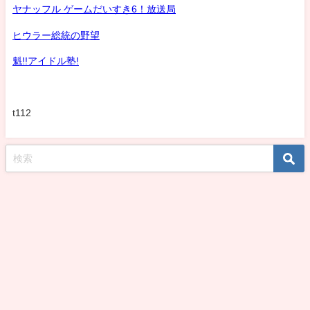
ヤナッフル ゲームだいすき6！放送局
ヒウラー総統の野望
魁!!アイドル塾!
t112