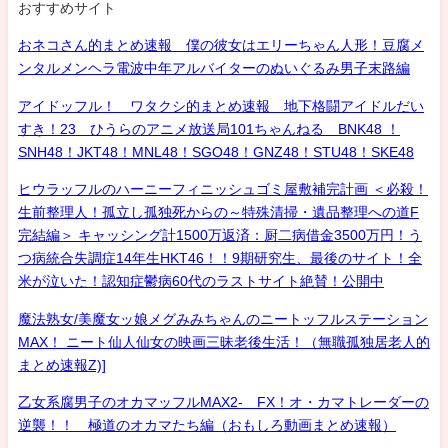
おすすめサイト
おネコさん的まとめ速報 僕の彼女はエリーちゃん人形！豆腐メ
ンタルメンヘラ電波中年アルバイターのぬいぐるみ男子末路編
アイドッフル！ ワタクシ的まとめ速報 地下格闘アイドルだい
すき！23 ひうらのアニメ放送局101ちゃんねる BNK48 ！
SNH48！JKT48！MNL48！SGO48！GNZ48！STU48！SKE48
ヒウラッフルのハーニーフィニッシュゴミ屋敷補完計画 ＜必殺！
生前整理人！孤立し孤独死からの～特殊清掃・遺品整理への道F
完結編＞ キャッシング計1500万返済：厨二病借金3500万円！う
つ病統合失調症14年生HKT46！！9期研究生、最後のサイト！全
米が泣いた！認知症鬱病60代のラストサイト絶賛！公開中
魔法熟女/美魔女ッ娘メグみみちゃんのニートッフルステーション
MAX！ ニート仙人仙女の映画三昧老後生活！（無職孤独居老人的
まとめ速報Z)]
乙女系腐男子のオカマッフルMAX2- FX！オ・カマトレーダーの
逆襲！！ 極道のオカマたち編（おもしろ動画まとめ速報）