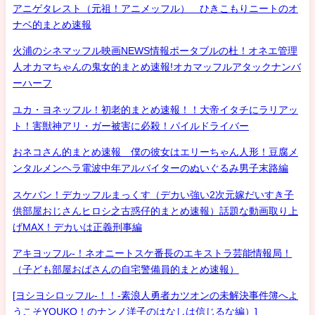
アニゲタレスト（元祖！アニメッフル） ひきこもりニートのオ
ナベ的まとめ速報
火浦のシネマッフル映画NEWS情報ポータブルの杜！オネエ管理
人オカマちゃんの鬼女的まとめ速報!オカマッフルアタックナンバ
ーハーフ
ユカ・ヨネッフル！初老的まとめ速報！！大帝イタチにラリアッ
ト！害獣神アリ・ガー被害に必殺！パイルドライバー
おネコさん的まとめ速報 僕の彼女はエリーちゃん人形！豆腐メ
ンタルメンヘラ電波中年アルバイターのぬいぐるみ男子末路編
スケバン！デカッフルまっくす（デカい強い2次元嫁だいすき子
供部屋おじさんヒロシ之古惑仔的まとめ速報）話題な動画取り上
げMAX！デカいは正義刑事編
アキヨッフル-！ネオニートスケ番長のエキストラ芸能情報局！
（子ども部屋おばさんの自宅警備員的まとめ速報）
[ヨシヨシロッフル-！！-素浪人勇者カツオンの未解決事件簿へよ
うこそYOUKO！のナンノ洋子のはなしは信じるな編）]