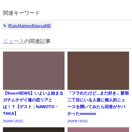
関連キーワード
#EatsMatteosBdaysaMB
ニュース
の関連記事
【9monNEWS】いよいよ始まる
「フラれたけど...まだ好き」新宿
ガチムチゲイ達の恋リアと
二丁目にいる人達に個人的ニュ
は！？【ゲスト：NAWOTO・
ースを聞いてみたら回答がヤバ
TAKA】
かったwwwww
2026年7月5日
2026年7月4日