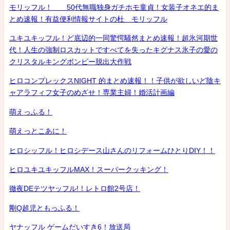
モリッフル！ 50代無職独身ガチホモ童貞！女装子オネエ的ま
とめ速報！有益便利情報サイトの杜 モリッフル
ユキユキッフル！ど底辺的一同驚愕騒然まとめ速報！超氷河期世
代！人生の強制ロスカットですべてを失ったキグナス氷子の愛の
クリスタルキングボンビー脱出大作戦
ヒロコンプレックスNIGHT 的まとめ速報！！子供が欲しいど陰キ
ャアラフィフ女子のめざせ！専業主婦！婚活計画編
萌えっふる！
萌えっとこあに！
ヒロシッフル！ヒロシデース山さんのリフォームひとりDIY！！
ヒロユキユキッフルMAX！スーパークッキング！
徹夜DEテツヤッフル!！レトロ館2号店！
剛Q超児ともっふる！
ヤナッフル ゲームだいすき6！放送局