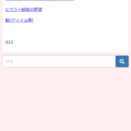
ヒウラー総統の野望
魁!!アイドル塾!
t112