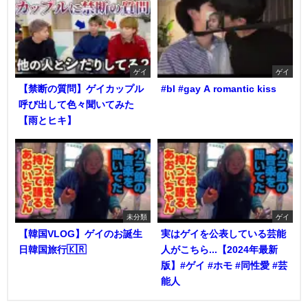
ゲイ
ゲイ
【禁断の質問】ゲイカップル
#bl #gay A romantic kiss
呼び出して色々聞いてみた
【雨とヒキ】
未分類
ゲイ
【韓国VLOG】ゲイのお誕生
実はゲイを公表している芸能
日韓国旅行🇰🇷
人がこちら...【2024年最新
版】#ゲイ #ホモ #同性愛 #芸
能人