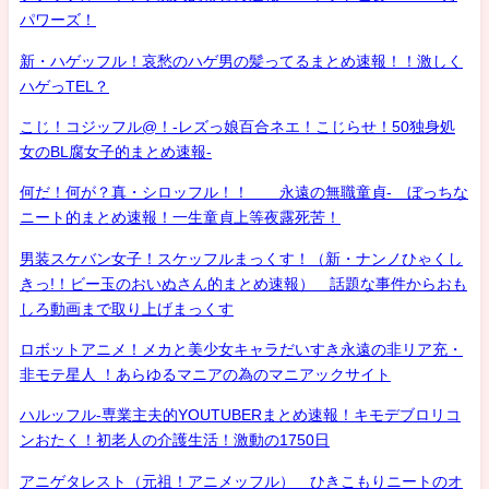
パワーズ！
新・ハゲッフル！哀愁のハゲ男の髪ってるまとめ速報！！激しく
ハゲっTEL？
こじ！コジッフル@！-レズっ娘百合ネエ！こじらせ！50独身処
女のBL腐女子的まとめ速報-
何だ！何が？真・シロッフル！！ 永遠の無職童貞- ぼっちな
ニート的まとめ速報！一生童貞上等夜露死苦！
男装スケバン女子！スケッフルまっくす！（新・ナンノひゃくし
きっ!！ビー玉のおいぬさん的まとめ速報） 話題な事件からおも
しろ動画まで取り上げまっくす
ロボットアニメ！メカと美少女キャラだいすき永遠の非リア充・
非モテ星人 ！あらゆるマニアの為のマニアックサイト
ハルッフル-専業主夫的YOUTUBERまとめ速報！キモデブロリコ
ンおたく！初老人の介護生活！激動の1750日
アニゲタレスト（元祖！アニメッフル） ひきこもりニートのオ