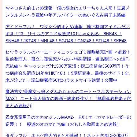
おネコさん的まとめ速報 僕の彼女はエリーちゃん人形！豆腐メ
ンタルメンヘラ電波中年アルバイターのぬいぐるみ男子末路編
アイドッフル！ ワタクシ的まとめ速報 地下格闘アイドルだい
すき！23 ひうらのアニメ放送局101ちゃんねる BNK48 ！
SNH48！JKT48！MNL48！SGO48！GNZ48！STU48！SKE48
ヒウラッフルのハーニーフィニッシュゴミ屋敷補完計画 ＜必殺！
生前整理人！孤立し孤独死からの～特殊清掃・遺品整理への道F
完結編＞ キャッシング計1500万返済：厨二病借金3500万円！う
つ病統合失調症14年生HKT46！！9期研究生、最後のサイト！全
米が泣いた！認知症鬱病60代のラストサイト絶賛！公開中
魔法熟女/美魔女ッ娘メグみみちゃんのニートッフルステーション
MAX！ ニート仙人仙女の映画三昧老後生活！（無職孤独居老人的
まとめ速報Z)]
乙女系腐男子のオカマッフルMAX2- FX！オ・カマトレーダーの
逆襲！！ 極道のオカマたち編（おもしろ動画まとめ速報）
タダッフル！ネトゲ廃人的まとめ速報！！ネット乞食DE2000万