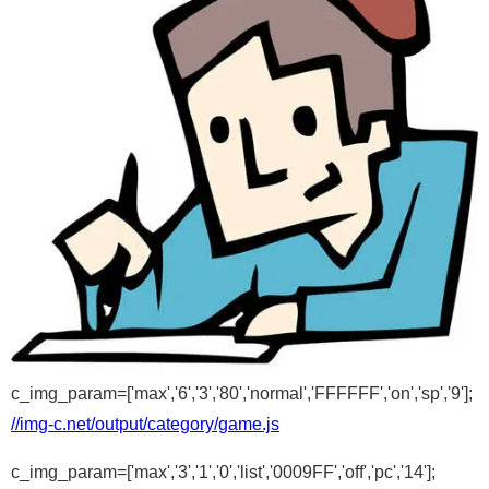
c_img_param=['max','6','3','80','normal','FFFFFF','on','sp','9'];
//img-c.net/output/category/game.js
c_img_param=['max','3','1','0','list','0009FF','off','pc','14'];