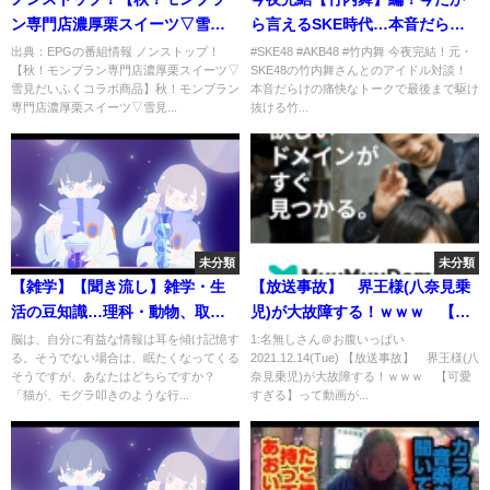
ン専門店濃厚栗スイーツ▽雪見
ら言えるSKE時代…本音だらけ
だいふくコラボ商品】[字][デ]…
の痛快トークをお見逃しなく！
出典：EPGの番組情報 ノンストップ！
#SKE48 #AKB48 #竹内舞 今夜完結！元・
【秋！モンブラン専門店濃厚栗スイーツ▽
SKE48の竹内舞さんとのアイドル対談！
の番組内容解析まとめ
【ドルヲタPクエスト】スカパ
雪見だいふくコラボ商品】秋！モンブラン
本音だらけの痛快なトークで最後まで駆け
ー！アイドル公式
専門店濃厚栗スイーツ▽雪見...
抜ける竹...
未分類
未分類
【雑学】【聞き流し】雑学・生
【放送事故】 界王様(八奈見乗
活の豆知識…理科・動物、取り
児)が大故障する！ｗｗｗ 【可
まとめ集。睡眠・作業用・脳ト
愛すぎる】
脳は、自分に有益な情報は耳を傾け記憶す
1:名無しさん＠お腹いっぱい
る。そうでない場合は、眠たくなってくる
2021.12.14(Tue) 【放送事故】 界王様(八
レにも。
そうですが、あなたはどちらですか？
奈見乗児)が大故障する！ｗｗｗ 【可愛
「猫が、モグラ叩きのような行...
すぎる】って動画が...