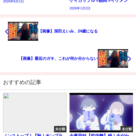
ゲイカップル #筋肉 #イケメン
2026年6月1日
2026年1月2日
【画像】深田えいみ、24歳になる
【画像】最近のガキ、これが何か分からない
おすすめの記事
未分類
未分類
ノンストップ！【秋！モンブラ
今夜完結【竹内舞】編！今だか