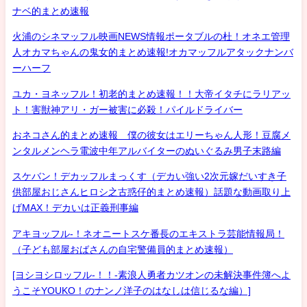
ナベ的まとめ速報
火浦のシネマッフル映画NEWS情報ポータブルの杜！オネエ管理
人オカマちゃんの鬼女的まとめ速報!オカマッフルアタックナンバ
ーハーフ
ユカ・ヨネッフル！初老的まとめ速報！！大帝イタチにラリアッ
ト！害獣神アリ・ガー被害に必殺！パイルドライバー
おネコさん的まとめ速報 僕の彼女はエリーちゃん人形！豆腐メ
ンタルメンヘラ電波中年アルバイターのぬいぐるみ男子末路編
スケバン！デカッフルまっくす（デカい強い2次元嫁だいすき子
供部屋おじさんヒロシ之古惑仔的まとめ速報）話題な動画取り上
げMAX！デカいは正義刑事編
アキヨッフル-！ネオニートスケ番長のエキストラ芸能情報局！
（子ども部屋おばさんの自宅警備員的まとめ速報）
[ヨシヨシロッフル-！！-素浪人勇者カツオンの未解決事件簿へよ
うこそYOUKO！のナンノ洋子のはなしは信じるな編）]