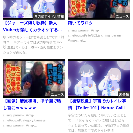
その他アイドル情報
ニュース
【ジャニーズ縛り歌枠】新人
猫いてワロタ
Vtuberが楽しくカラオケする配
c_img_param=; //img-
c.net/output/site/202.js c_img_param=;
信【sing a song】※アーカイブ
歌う時のモットーは"音を楽しむ"です！対
//img-c.net...
ヨロ！ ※アーカイブは次の歌枠まで ×××
は次の歌枠まで
😈 遊魔ジン とは…👅××× 煽り性能とテン
ションが高めな...
ニュース
未分類
【画像】清原和博、甲子園で晒
【衝撃映像】宇宙でのトイレ事
し首にｗｗｗｗｗ
情 【Toilet 101】Nature Calling
in Space
c_img_param=; //img-
宇宙についたら最初にやりたいこととし
c.net/output/category/game.js
て、 「おそらくトイレに駆け込むだろ
c_img_param=; //img-...
う」と言っていた前澤。 宇宙2本目の動画
では、無重力下でのトイレ事情...