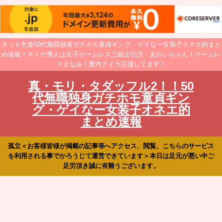
ネット乞食50代無職独身ガチホモ童貞ギング・ゲイなー女装子オネエ的まと
め速報！ネトゲ廃人は女子ホームレス三銃士伝説！あおいちゃん！ホームレ
スまなみ！愛内アイラ応援してます！
真・モリ・タダッフル2！！50
代無職独身ガチホモ童貞ギン
グ・ゲイなー女装子オネエ的
まとめ速報
孤立＜お客様皆様が掲載の記事等へアクセス、閲覧、こちらのサービス
を利用される事でかろうじて運営できています＞本日は足元が悪い中ご
足労頂き誠に有難うございます。