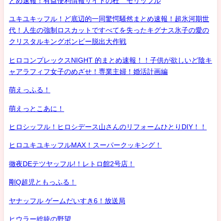
とめ速報！有益便利情報サイトの杜 モリッフル
ユキユキッフル！ど底辺的一同驚愕騒然まとめ速報！超氷河期世
代！人生の強制ロスカットですべてを失ったキグナス氷子の愛の
クリスタルキングボンビー脱出大作戦
ヒロコンプレックスNIGHT 的まとめ速報！！子供が欲しいど陰キ
ャアラフィフ女子のめざせ！専業主婦！婚活計画編
萌えっふる！
萌えっとこあに！
ヒロシッフル！ヒロシデース山さんのリフォームひとりDIY！！
ヒロユキユキッフルMAX！スーパークッキング！
徹夜DEテツヤッフル!！レトロ館2号店！
剛Q超児ともっふる！
ヤナッフル ゲームだいすき6！放送局
ヒウラー総統の野望