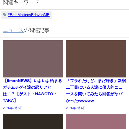
関連キーワード
#EatsMatteosBdaysaMB
ニュース
の関連記事
【9monNEWS】いよいよ始まる
「フラれたけど...まだ好き」新宿
ガチムチゲイ達の恋リアと
二丁目にいる人達に個人的ニュ
は！？【ゲスト：NAWOTO・
ースを聞いてみたら回答がヤバ
TAKA】
かったwwwww
2026年7月5日
2026年7月4日