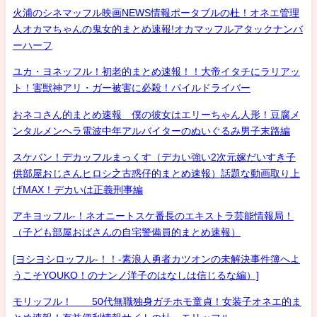
火浦のシネマッフル映画NEWS情報ポータブルの杜！オネエ管理
人オカマちゃんの鬼女的まとめ速報!オカマッフルアタックナンバ
ーハーフ
ユカ・ヨネッフル！初老的まとめ速報！！大帝イタチにラリアッ
ト！害獣神アリ・ガー被害に必殺！パイルドライバー
おネコさん的まとめ速報 僕の彼女はエリーちゃん人形！豆腐メ
ンタルメンヘラ電波中年アルバイターのぬいぐるみ男子末路編
スケバン！デカッフルまっくす（デカい強い2次元嫁だいすき子
供部屋おじさんヒロシ之古惑仔的まとめ速報）話題な動画取り上
げMAX！デカいは正義刑事編
アキヨッフル-！ネオニートスケ番長のエキストラ芸能情報局！
（子ども部屋おばさんの自宅警備員的まとめ速報）
[ヨシヨシロッフル-！！-素浪人勇者カツオンの未解決事件簿へよ
うこそYOUKO！のナンノ洋子のはなしは信じるな編）]
モリッフル！ 50代無職独身ガチホモ童貞！女装子オネエ的ま