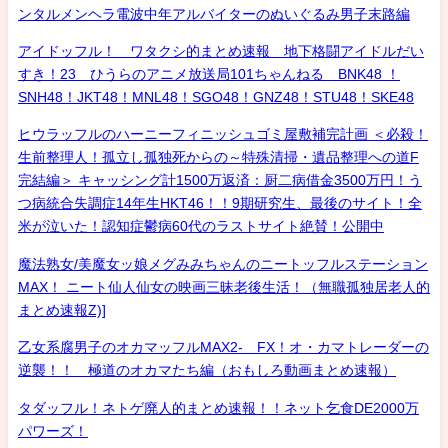
ンタルメンヘラ電波中年アルバイターのぬいぐるみ男子末路編
アイドッフル！ ワタクシ的まとめ速報 地下格闘アイドルだい
すき！23 ひうらのアニメ放送局101ちゃんねる BNK48 ！
SNH48！JKT48！MNL48！SGO48！GNZ48！STU48！SKE48
ヒウラッフルのハーニーフィニッシュゴミ屋敷補完計画 ＜必殺！
生前整理人！孤立し孤独死からの～特殊清掃・遺品整理への道F
完結編＞ キャッシング計1500万返済：厨二病借金3500万円！う
つ病統合失調症14年生HKT46！！9期研究生、最後のサイト！全
米が泣いた！認知症鬱病60代のラストサイト絶賛！公開中
魔法熟女/美魔女ッ娘メグみみちゃんのニートッフルステーション
MAX！ ニート仙人仙女の映画三昧老後生活！（無職孤独居老人的
まとめ速報Z)]
乙女系腐男子のオカマッフルMAX2- FX！オ・カマトレーダーの
逆襲！！ 極道のオカマたち編（おもしろ動画まとめ速報）
タダッフル！ネトゲ廃人的まとめ速報！！ネット乞食DE2000万
パワーズ！