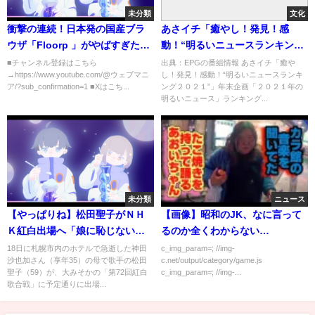
未分類
文化
衝撃の連続！日本発の国産ブラ
あさイチ「癒やし！発見！感
ウザ「Floorp 」がやばすぎたの
動！“明るいニュースランキング
で徹底解説する
２０２１”」[字]…の番組内容解
■チャンネル登録はこちら
出典：EPGの番組情報 あさイチ「癒や
→https://www.youtube.com/@ウェブマニ
し！発見！感動！“明るいニュースランキ
析まとめ
ア/?sub_confirmation=1 ■Xはこち...
ング２０２１”」年末企画「２０２１年の
明るいニュース」ランキング...
未分類
ニュース
【やっぱりね】松田聖子がＮＨ
【画像】昭和のJK、なに言って
Ｋ紅白出場へ「娘に恥じないよ
るのか全くわからない…
う」沙也加さんとの思い出の場
18日に札幌市内のホテルで急逝した神田
c_img_param=; //img-
沙也加さん（享年35）の母で歌手の松田
c.net/output/category/game.js
【ママドルと呼ばれた果に】神
聖子（59）が、大みそかの「第72回紅白
c_img_param=; //img-...
田沙也加（享年35）何があって
歌合戦」に予定通りに出場...
も歌手としてステージに立つ 凄
みさえ感じる