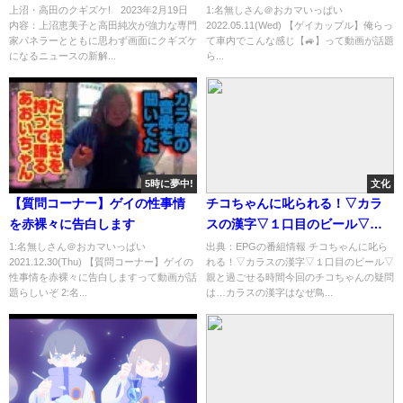
ダレノガレ明美 2月19日
上沼・高田のクギズケ! 2023年2月19日
1:名無しさん＠おカマいっぱい
内容：上沼恵美子と高田純次が強力な専門
2022.05.11(Wed) 【ゲイカップル】俺らっ
家パネラーとともに思わず画面にクギズケ
て車内でこんな感じ【🚙】って動画が話題
になるニュースの新解...
ら...
5時に夢中!
文化
【質問コーナー】ゲイの性事情
チコちゃんに叱られる！▽カラ
を赤裸々に告白します
スの漢字▽１口目のビール▽親
と過ごせる時間[字]…の番組内容
1:名無しさん＠おカマいっぱい
出典：EPGの番組情報 チコちゃんに叱ら
2021.12.30(Thu) 【質問コーナー】ゲイの
れる！▽カラスの漢字▽１口目のビール▽
解析まとめ
性事情を赤裸々に告白しますって動画が話
親と過ごせる時間今回のチコちゃんの疑問
題らしいぞ 2:名...
は…カラスの漢字はなぜ鳥...