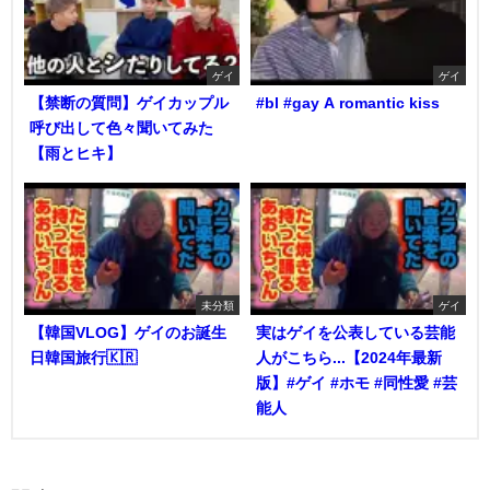
ゲイ
ゲイ
【禁断の質問】ゲイカップル
#bl #gay A romantic kiss
呼び出して色々聞いてみた
【雨とヒキ】
未分類
ゲイ
【韓国VLOG】ゲイのお誕生
実はゲイを公表している芸能
日韓国旅行🇰🇷
人がこちら...【2024年最新
版】#ゲイ #ホモ #同性愛 #芸
能人