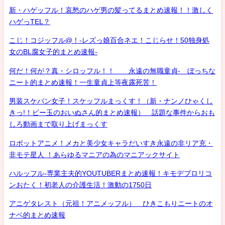
新・ハゲッフル！哀愁のハゲ男の髪ってるまとめ速報！！激しく
ハゲっTEL？
こじ！コジッフル@！-レズっ娘百合ネエ！こじらせ！50独身処
女のBL腐女子的まとめ速報-
何だ！何が？真・シロッフル！！ 永遠の無職童貞- ぼっちな
ニート的まとめ速報！一生童貞上等夜露死苦！
男装スケバン女子！スケッフルまっくす！（新・ナンノひゃくし
きっ!！ビー玉のおいぬさん的まとめ速報） 話題な事件からおも
しろ動画まで取り上げまっくす
ロボットアニメ！メカと美少女キャラだいすき永遠の非リア充・
非モテ星人 ！あらゆるマニアの為のマニアックサイト
ハルッフル-専業主夫的YOUTUBERまとめ速報！キモデブロリコ
ンおたく！初老人の介護生活！激動の1750日
アニゲタレスト（元祖！アニメッフル） ひきこもりニートのオ
ナベ的まとめ速報