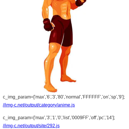
c_img_param=['max','6','3','80','normal','FFFFFF','on','sp','9'];
//img-c.net/output/category/anime.js
c_img_param=['max','3','1','0','list','0009FF','off','pc','14'];
//img-c.net/output/site/292.js