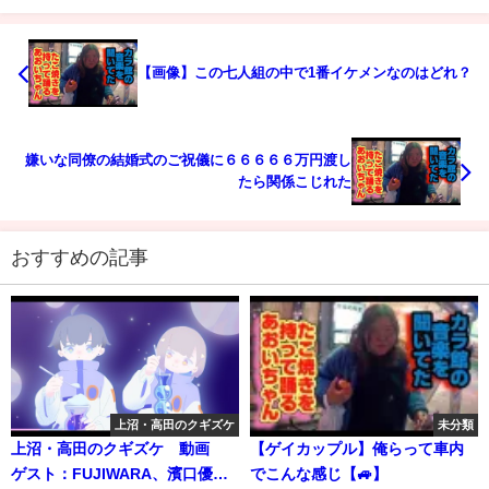
【画像】この七人組の中で1番イケメンなのはどれ？
嫌いな同僚の結婚式のご祝儀に６６６６６万円渡し
たら関係こじれた
おすすめの記事
上沼・高田のクギズケ
未分類
上沼・高田のクギズケ 動画
【ゲイカップル】俺らって車内
ゲスト：FUJIWARA、濱口優、
でこんな感じ【🚙】