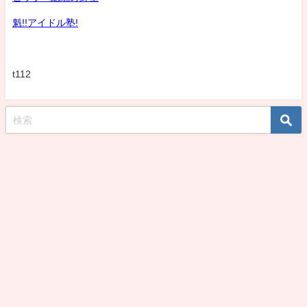
魁!!アイドル塾!
t112
koshirohiroko39jp All Rights Reserved.