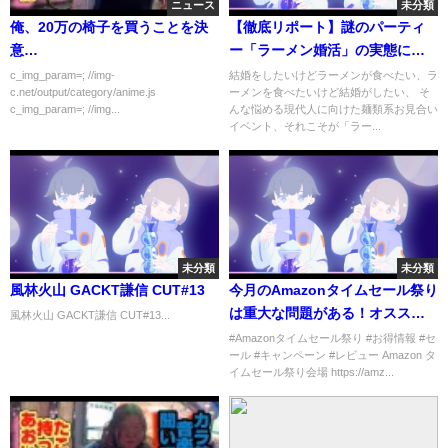
ニュース
未分類
俺、20万の椅子を買うことを決
【徹底リポート】謎のパーティ
意…
ー「ラーメン婚活」の実態に迫
る！
c_img_param=; //img-
結婚をしたいけどラーメンが食べたい、ラ
c.net/output/category/anime.js
ーメンを食べたいけど結婚がしたい、 そ
c_img_param=; //img...
んな悩める現代人に向けた麺類系お見合い
イベント、それこそが「ラー...
未分類
未分類
風林火山 GACKT謙信 CUT#13
今月のAmazonタイムセール祭り
は重大な問題がある！オススメ
風林火山 GACKT謙信 CUT#13...
品も紹介するけど…とりあえず
#Amazonタイムセール祭り #お得情報 #セ
ール #キャンペーン #レビュー Amazon タ
見てくれ！【2022年6月版,レビ
イムセール祭り会場 https://amz...
ュー】