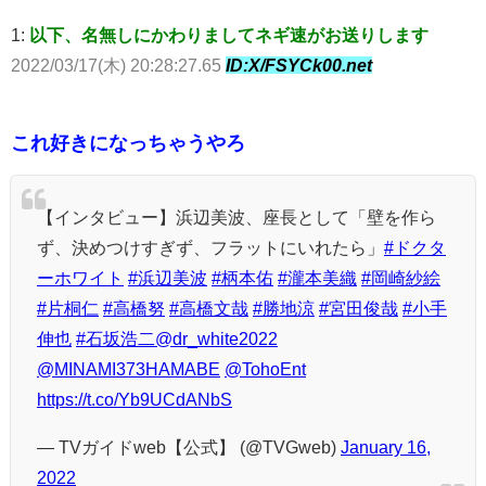
1:
以下、名無しにかわりましてネギ速がお送りします
2022/03/17(木) 20:28:27.65
ID:X/FSYCk00.net
これ好きになっちゃうやろ
【インタビュー】浜辺美波、座長として「壁を作ら
ず、決めつけすぎず、フラットにいれたら」
#ドクタ
ーホワイト
#浜辺美波
#柄本佑
#瀧本美織
#岡崎紗絵
#片桐仁
#高橋努
#高橋文哉
#勝地涼
#宮田俊哉
#小手
伸也
#石坂浩二
@dr_white2022
@MINAMI373HAMABE
@TohoEnt
https://t.co/Yb9UCdANbS
— TVガイドweb【公式】 (@TVGweb)
January 16,
2022