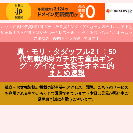
ネット乞食50代無職独身ガチホモ童貞ギング・ゲイなー女装子オネエ的まと
め速報！ネトゲ廃人は女子ホームレス三銃士伝説！あおいちゃん！ホームレ
スまなみ！愛内アイラ応援してます！
真・モリ・タダッフル2！！50
代無職独身ガチホモ童貞ギン
グ・ゲイなー女装子オネエ的
まとめ速報
孤立＜お客様皆様が掲載の記事等へアクセス、閲覧、こちらのサービス
を利用される事でかろうじて運営できています＞本日は足元が悪い中ご
足労頂き誠に有難うございます。