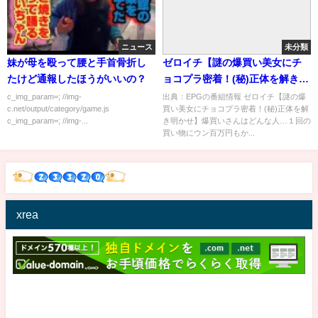
ニュース
未分類
妹が母を殴って腰と手首骨折し
ゼロイチ【謎の爆買い美女にチ
たけど通報したほうがいいの？
ョコプラ密着！(秘)正体を解き明
かせ】[字]…の番組内容解析まと
c_img_param=; //img-
出典：EPGの番組情報 ゼロイチ【謎の爆
c.net/output/category/game.js
買い美女にチョコプラ密着！(秘)正体を解
め
c_img_param=; //img-...
き明かせ】爆買いさんはどんな人…１回の
買い物にウン百万円もか...
xrea