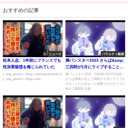
おすすめの記事
ニュース
バラエティ動画
松本人志、1年前にフランスでも
満パンスター2023 さらば&amp;
性加害疑惑を報じられていた
三四郎が3月にライブすることだ
け決まっている番組 3月27日
c_img_param=; //img-c.net/output/site/42.js
満パンスター2023 2023年3月27日内容：
c_img_param=; //img-c.net/...
さらば青春の光と三四郎が３月にライブを
することだけ決まった状態でそのライブに
向けて奮闘する過...