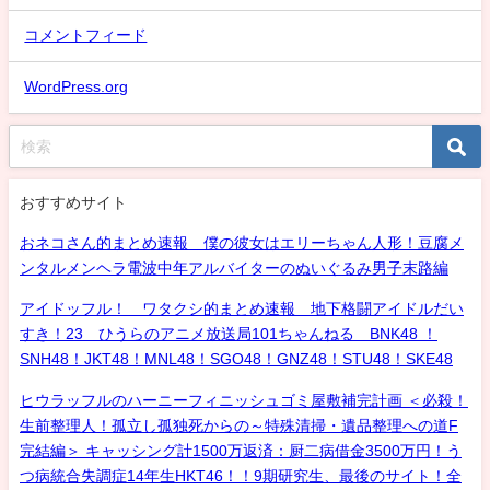
コメントフィード
WordPress.org
おすすめサイト
おネコさん的まとめ速報 僕の彼女はエリーちゃん人形！豆腐メ
ンタルメンヘラ電波中年アルバイターのぬいぐるみ男子末路編
アイドッフル！ ワタクシ的まとめ速報 地下格闘アイドルだい
すき！23 ひうらのアニメ放送局101ちゃんねる BNK48 ！
SNH48！JKT48！MNL48！SGO48！GNZ48！STU48！SKE48
ヒウラッフルのハーニーフィニッシュゴミ屋敷補完計画 ＜必殺！
生前整理人！孤立し孤独死からの～特殊清掃・遺品整理への道F
完結編＞ キャッシング計1500万返済：厨二病借金3500万円！う
つ病統合失調症14年生HKT46！！9期研究生、最後のサイト！全