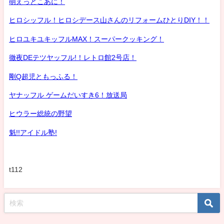
萌えっとこあに！
ヒロシッフル！ヒロシデース山さんのリフォームひとりDIY！！
ヒロユキユキッフルMAX！スーパークッキング！
徹夜DEテツヤッフル!！レトロ館2号店！
剛Q超児ともっふる！
ヤナッフル ゲームだいすき6！放送局
ヒウラー総統の野望
魁!!アイドル塾!
t112