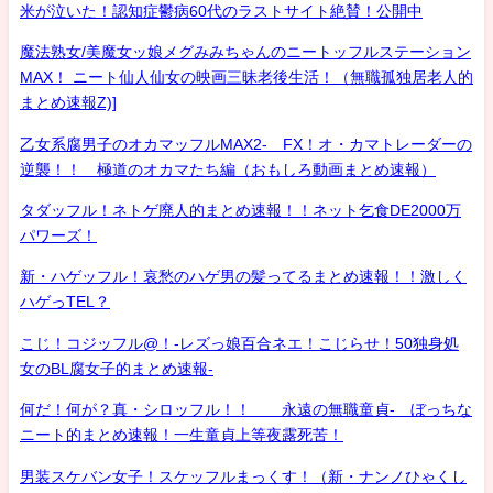
米が泣いた！認知症鬱病60代のラストサイト絶賛！公開中
魔法熟女/美魔女ッ娘メグみみちゃんのニートッフルステーション
MAX！ ニート仙人仙女の映画三昧老後生活！（無職孤独居老人的
まとめ速報Z)]
乙女系腐男子のオカマッフルMAX2- FX！オ・カマトレーダーの
逆襲！！ 極道のオカマたち編（おもしろ動画まとめ速報）
タダッフル！ネトゲ廃人的まとめ速報！！ネット乞食DE2000万
パワーズ！
新・ハゲッフル！哀愁のハゲ男の髪ってるまとめ速報！！激しく
ハゲっTEL？
こじ！コジッフル@！-レズっ娘百合ネエ！こじらせ！50独身処
女のBL腐女子的まとめ速報-
何だ！何が？真・シロッフル！！ 永遠の無職童貞- ぼっちな
ニート的まとめ速報！一生童貞上等夜露死苦！
男装スケバン女子！スケッフルまっくす！（新・ナンノひゃくし