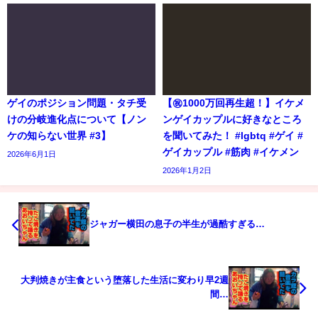
ゲイのポジション問題・タチ受
【㊗️1000万回再生超！】イケメ
けの分岐進化点について【ノン
ンゲイカップルに好きなところ
ケの知らない世界 #3】
を聞いてみた！ #lgbtq #ゲイ #
ゲイカップル #筋肉 #イケメン
2026年6月1日
2026年1月2日
ジャガー横田の息子の半生が過酷すぎる…
大判焼きが主食という堕落した生活に変わり早2週
間…