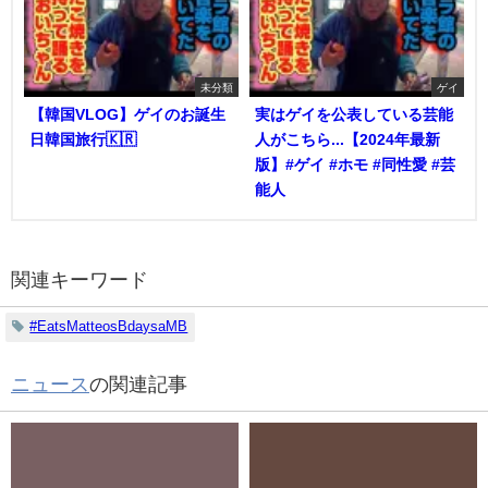
未分類
ゲイ
【韓国VLOG】ゲイのお誕生
実はゲイを公表している芸能
日韓国旅行🇰🇷
人がこちら...【2024年最新
版】#ゲイ #ホモ #同性愛 #芸
能人
関連キーワード
#EatsMatteosBdaysaMB
ニュース
の関連記事