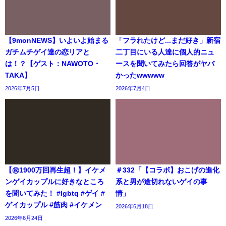
【9monNEWS】いよいよ始まる
「フラれたけど...まだ好き」新宿
ガチムチゲイ達の恋リアと
二丁目にいる人達に個人的ニュ
は！？【ゲスト：NAWOTO・
ースを聞いてみたら回答がヤバ
TAKA】
かったwwwww
2026年7月5日
2026年7月4日
【㊗️1900万回再生超！】イケメ
＃332「【コラボ】おこげの進化
ンゲイカップルに好きなところ
系と男が途切れないゲイの事
を聞いてみた！ #lgbtq #ゲイ #
情」
ゲイカップル #筋肉 #イケメン
2026年6月18日
2026年6月24日