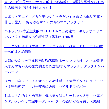
きっ!！ビー玉のおいぬさん的まとめ速報） 話題な事件からおも
しろ動画まで取り上げまっくす
ロボットアニメ！メカと美少女キャラだいすき永遠の非リア充・
非モテ星人 ！あらゆるマニアの為のマニアックサイト
ハルッフル-専業主夫的YOUTUBERまとめ速報！キモデブロリコ
ンおたく！初老人の介護生活！激動の1750日
アニゲタレスト（元祖！アニメッフル） ひきこもりニートのオ
ナベ的まとめ速報
火浦のシネマッフル映画NEWS情報ポータブルの杜！オネエ管理
人オカマちゃんの鬼女的まとめ速報!オカマッフルアタックナンバ
ーハーフ
ユカ・ヨネッフル！初老的まとめ速報！！大帝イタチにラリアッ
ト！害獣神アリ・ガー被害に必殺！パイルドライバー
おネコさん的まとめ速報 僕の彼女はエリーちゃん人形！豆腐メ
ンタルメンヘラ電波中年アルバイターのぬいぐるみ男子末路編