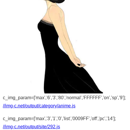
c_img_param=['max','6','3','80','normal','FFFFFF','on','sp','9'];
//img-c.net/output/category/anime.js
c_img_param=['max','3','1','0','list','0009FF','off','pc','14'];
//img-c.net/output/site/292.js