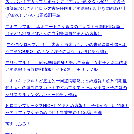
スケバン！デカッフルまっくす（デカい強い2次元嫁だいすき子
供部屋おじさんヒロシ之古惑仔的まとめ速報）話題な動画取り上
げMAX！デカいは正義刑事編
アキヨッフル-！ネオニートスケ番長のエキストラ芸能情報局！
（子ども部屋おばさんの自宅警備員的まとめ速報）
[ヨシヨシロッフル-！！-素浪人勇者カツオンの未解決事件簿へよ
うこそYOUKO！のナンノ洋子のはなしは信じるな編）]
モリッフル！ 50代無職独身ガチホモ童貞！女装子オネエ的ま
とめ速報！有益便利情報サイトの杜 モリッフル
ユキユキッフル！ど底辺的一同驚愕騒然まとめ速報！超氷河期世
代！人生の強制ロスカットですべてを失ったキグナス氷子の愛の
クリスタルキングボンビー脱出大作戦
ヒロコンプレックスNIGHT 的まとめ速報！！子供が欲しいど陰キ
ャアラフィフ女子のめざせ！専業主婦！婚活計画編
萌えっふる！