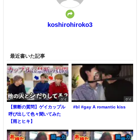
koshirohiroko3
最近書いた記事
ゲイ
ゲイ
【禁断の質問】ゲイカップル
#bl #gay A romantic kiss
呼び出して色々聞いてみた
【雨とヒキ】