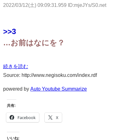
2022/03/12(土) 09:09:31.959 ID:mjeJYs/S0.net
>>3
…お前はなにを？
続きを読む
Source: http://www.negisoku.com/index.rdf
powered by
Auto Youtube Summarize
共有:
Facebook
X
いいね: