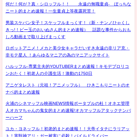
何だ！何が？真・シロッフル！！ 永遠の無職童貞- ぼっちな
ニート的まとめ速報！一生童貞上等夜露死苦！
男装スケバン女子！スケッフルまっくす！（新・ナンノひゃくし
きっ!！ビー玉のおいぬさん的まとめ速報） 話題な事件からおも
しろ動画まで取り上げまっくす
ロボットアニメ！メカと美少女キャラだいすき永遠の非リア充・
非モテ星人 ！あらゆるマニアの為のマニアックサイト
ハルッフル-専業主夫的YOUTUBERまとめ速報！キモデブロリコ
ンおたく！初老人の介護生活！激動の1750日
アニゲタレスト（元祖！アニメッフル） ひきこもりニートのオ
ナベ的まとめ速報
火浦のシネマッフル映画NEWS情報ポータブルの杜！オネエ管理
人オカマちゃんの鬼女的まとめ速報!オカマッフルアタックナンバ
ーハーフ
ユカ・ヨネッフル！初老的まとめ速報！！大帝イタチにラリアッ
ト！害獣神アリ・ガー被害に必殺！パイルドライバー