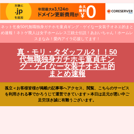
ネット乞食50代無職独身ガチホモ童貞ギング・ゲイなー女装子オネエ的まと
め速報！ネトゲ廃人は女子ホームレス三銃士伝説！あおいちゃん！ホームレ
スまなみ！愛内アイラ応援してます！
真・モリ・タダッフル2！！50
代無職独身ガチホモ童貞ギン
グ・ゲイなー女装子オネエ的
まとめ速報
孤立＜お客様皆様が掲載の記事等へアクセス、閲覧、こちらのサービス
を利用される事でかろうじて運営できています＞本日は足元が悪い中ご
足労頂き誠に有難うございます。