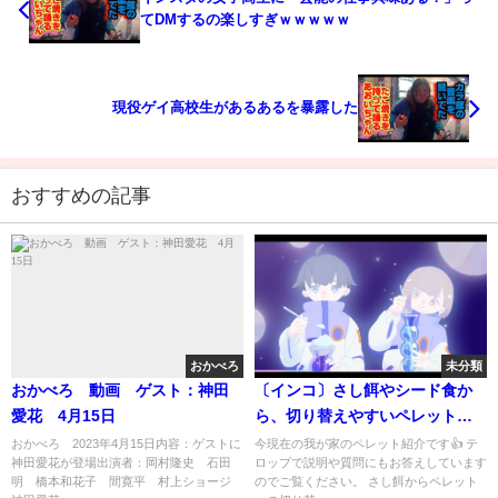
てDMするの楽しすぎｗｗｗｗｗ
現役ゲイ高校生があるあるを暴露した
おすすめの記事
おかべろ
未分類
おかべろ 動画 ゲスト：神田
〔インコ〕さし餌やシード食か
愛花 4月15日
ら、切り替えやすいペレットと
やり方
おかべろ 2023年4月15日内容：ゲストに
今現在の我が家のペレット紹介です👍 テ
神田愛花が登場出演者：岡村隆史 石田
ロップで説明や質問にもお答えしています
明 橋本和花子 間寛平 村上ショージ
のでご覧ください。 さし餌からペレット