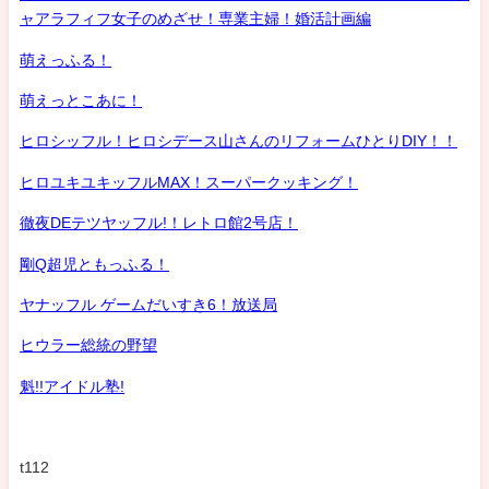
ャアラフィフ女子のめざせ！専業主婦！婚活計画編
萌えっふる！
萌えっとこあに！
ヒロシッフル！ヒロシデース山さんのリフォームひとりDIY！！
ヒロユキユキッフルMAX！スーパークッキング！
徹夜DEテツヤッフル!！レトロ館2号店！
剛Q超児ともっふる！
ヤナッフル ゲームだいすき6！放送局
ヒウラー総統の野望
魁!!アイドル塾!
t112