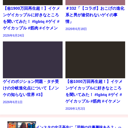
【㊗️1900万回再生超！】イケメ
＃332「【コラボ】おこげの進化
ンゲイカップルに好きなところ
系と男が途切れないゲイの事
を聞いてみた！ #lgbtq #ゲイ #
情」
ゲイカップル #筋肉 #イケメン
2026年6月18日
2026年6月24日
ゲイのポジション問題・タチ受
【㊗️1000万回再生超！】イケメ
けの分岐進化点について【ノン
ンゲイカップルに好きなところ
ケの知らない世界 #3】
を聞いてみた！ #lgbtq #ゲイ #
ゲイカップル #筋肉 #イケメン
2026年6月1日
2026年1月2日
インスタの女子高生に「芸能の仕事興味ある？」っ