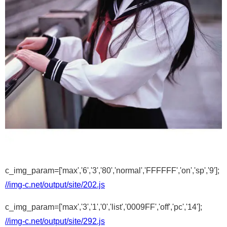
c_img_param=['max','6','3','80','normal','FFFFFF','on','sp','9'];
//img-c.net/output/site/202.js
c_img_param=['max','3','1','0','list','0009FF','off','pc','14'];
//img-c.net/output/site/292.js