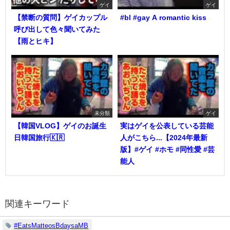
ゲイ
ゲイ
【禁断の質問】ゲイカップル
#bl #gay A romantic kiss
呼び出して色々聞いてみた
【雨とヒキ】
未分類
ゲイ
【韓国VLOG】ゲイのお誕生
実はゲイを公表している芸能
日韓国旅行🇰🇷
人がこちら...【2024年最新
版】#ゲイ #ホモ #同性愛 #芸
能人
関連キーワード
#EatsMatteosBdaysaMB