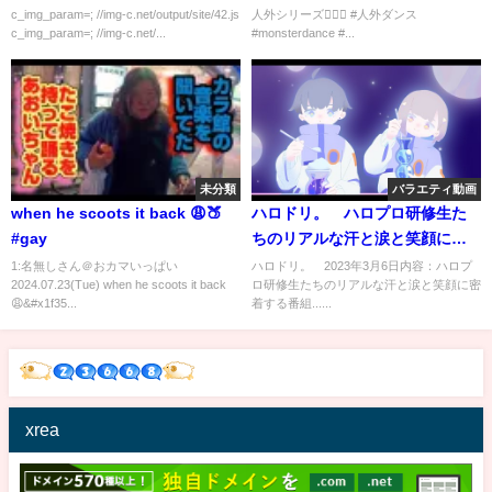
c_img_param=; //img-c.net/output/site/42.js
人外シリーズ🧟‍♂️✨ #人外ダンス
c_img_param=; //img-c.net/...
#monsterdance #...
未分類
バラエティ動画
when he scoots it back 😩🍑
ハロドリ。 ハロプロ研修生た
#gay
ちのリアルな汗と涙と笑顔に密
着 3月6日
1:名無しさん＠おカマいっぱい
ハロドリ。 2023年3月6日内容：ハロプ
2024.07.23(Tue) when he scoots it back
ロ研修生たちのリアルな汗と涙と笑顔に密
😩&#x1f35...
着する番組......
xrea