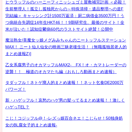
ヒウラッフルのハーニーフィニッシュゴミ屋敷補完計画 ＜必殺！
生前整理人！孤立し孤独死からの～特殊清掃・遺品整理への道F
完結編＞ キャッシング計1500万返済：厨二病借金3500万円！う
つ病統合失調症14年生HKT46！！9期研究生、最後のサイト！全
米が泣いた！認知症鬱病60代のラストサイト絶賛！公開中
魔法熟女/美魔女ッ娘メグみみちゃんのニートッフルステーション
MAX！ ニート仙人仙女の映画三昧老後生活！（無職孤独居老人的
まとめ速報Z)]
乙女系腐男子のオカマッフルMAX2- FX！オ・カマトレーダーの
逆襲！！ 極道のオカマたち編（おもしろ動画まとめ速報）
タダッフル！ネトゲ廃人的まとめ速報！！ネット乞食DE2000万
パワーズ！
新・ハゲッフル！哀愁のハゲ男の髪ってるまとめ速報！！激しく
ハゲっTEL？
こじ！コジッフル@！-レズっ娘百合ネエ！こじらせ！50独身処
女のBL腐女子的まとめ速報-