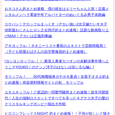
おネコさん的まとめ速報 僕の彼女はエリーちゃん人形！豆腐メ
ンタルメンヘラ電波中年アルバイターのぬいぐるみ男子末路編
スケバン！デカッフルまっくす（デカい強い2次元嫁だいすき子
供部屋おじさんヒロシ之古惑仔的まとめ速報）話題な動画取り上
げMAX！デカいは正義刑事編
アキヨッフル-！ネオニートスケ番長のエキストラ芸能情報局！
（子ども部屋おばさんの自宅警備員的まとめ速報）
[ヨシヨシロッフル-！！-素浪人勇者カツオンの未解決事件簿へよ
うこそYOUKO！のナンノ洋子のはなしは信じるな編）]
モリッフル！ 50代無職独身ガチホモ童貞！女装子オネエ的ま
とめ速報！有益便利情報サイトの杜 モリッフル
ユキユキッフル！ど底辺的一同驚愕騒然まとめ速報！超氷河期世
代！人生の強制ロスカットですべてを失ったキグナス氷子の愛の
クリスタルキングボンビー脱出大作戦
ヒロコンプレックスNIGHT 的まとめ速報！！子供が欲しいど陰キ