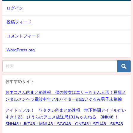
ログイン
投稿フィード
コメントフィード
WordPress.org
おすすめサイト
おネコさん的まとめ速報 僕の彼女はエリーちゃん人形！豆腐メ
ンタルメンヘラ電波中年アルバイターのぬいぐるみ男子末路編
アイドッフル！ ワタクシ的まとめ速報 地下格闘アイドルだい
すき！23 ひうらのアニメ放送局101ちゃんねる BNK48 ！
SNH48！JKT48！MNL48！SGO48！GNZ48！STU48！SKE48