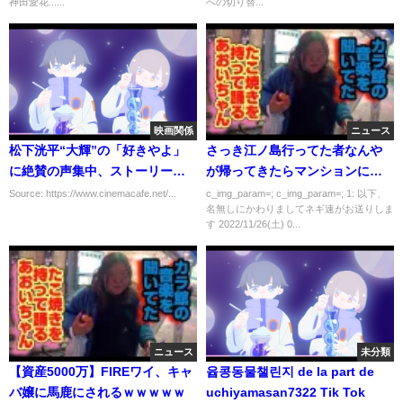
神田愛花......
への切り替...
映画関係
ニュース
松下洸平“大輝”の「好きやよ」
さっき江ノ島行ってた者なんや
に絶賛の声集中、ストーリー展
が帰ってきたらマンションにこ
開には「怖い」「面白い」の声
んなの貼られてた…
Source: https://www.cinemacafe.net/...
c_img_param=; c_img_param=; 1: 以下、
名無しにかわりましてネギ速がお送りしま
も…吉高由里子主演「最愛」1話
す 2022/11/26(土) 0...
ニュース
未分類
【資産5000万】FIREワイ、キャ
윱콩동물챌린지 de la part de
バ嬢に馬鹿にされるｗｗｗｗｗ
uchiyamasan7322 Tik Tok