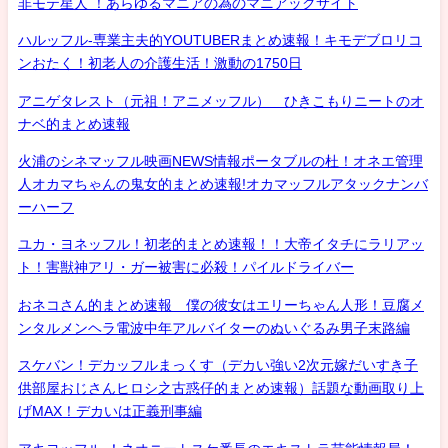
非モテ星人 ！あらゆるマニアの為のマニアックサイト
ハルッフル-専業主夫的YOUTUBERまとめ速報！キモデブロリコ
ンおたく！初老人の介護生活！激動の1750日
アニゲタレスト（元祖！アニメッフル） ひきこもりニートのオ
ナベ的まとめ速報
火浦のシネマッフル映画NEWS情報ポータブルの杜！オネエ管理
人オカマちゃんの鬼女的まとめ速報!オカマッフルアタックナンバ
ーハーフ
ユカ・ヨネッフル！初老的まとめ速報！！大帝イタチにラリアッ
ト！害獣神アリ・ガー被害に必殺！パイルドライバー
おネコさん的まとめ速報 僕の彼女はエリーちゃん人形！豆腐メ
ンタルメンヘラ電波中年アルバイターのぬいぐるみ男子末路編
スケバン！デカッフルまっくす（デカい強い2次元嫁だいすき子
供部屋おじさんヒロシ之古惑仔的まとめ速報）話題な動画取り上
げMAX！デカいは正義刑事編