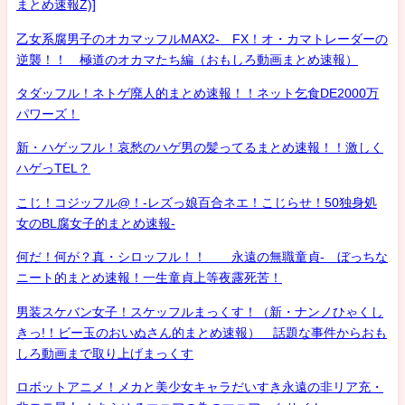
まとめ速報Z)]
乙女系腐男子のオカマッフルMAX2- FX！オ・カマトレーダーの
逆襲！！ 極道のオカマたち編（おもしろ動画まとめ速報）
タダッフル！ネトゲ廃人的まとめ速報！！ネット乞食DE2000万
パワーズ！
新・ハゲッフル！哀愁のハゲ男の髪ってるまとめ速報！！激しく
ハゲっTEL？
こじ！コジッフル@！-レズっ娘百合ネエ！こじらせ！50独身処
女のBL腐女子的まとめ速報-
何だ！何が？真・シロッフル！！ 永遠の無職童貞- ぼっちな
ニート的まとめ速報！一生童貞上等夜露死苦！
男装スケバン女子！スケッフルまっくす！（新・ナンノひゃくし
きっ!！ビー玉のおいぬさん的まとめ速報） 話題な事件からおも
しろ動画まで取り上げまっくす
ロボットアニメ！メカと美少女キャラだいすき永遠の非リア充・