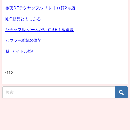
徹夜DEテツヤッフル!！レトロ館2号店！
剛Q超児ともっふる！
ヤナッフル ゲームだいすき6！放送局
ヒウラー総統の野望
魁!!アイドル塾!
t112