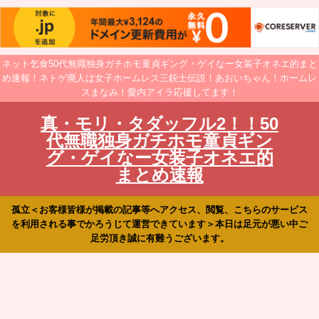
ネット乞食50代無職独身ガチホモ童貞ギング・ゲイなー女装子オネエ的まと
め速報！ネトゲ廃人は女子ホームレス三銃士伝説！あおいちゃん！ホームレ
スまなみ！愛内アイラ応援してます！
真・モリ・タダッフル2！！50
代無職独身ガチホモ童貞ギン
グ・ゲイなー女装子オネエ的
まとめ速報
孤立＜お客様皆様が掲載の記事等へアクセス、閲覧、こちらのサービス
を利用される事でかろうじて運営できています＞本日は足元が悪い中ご
足労頂き誠に有難うございます。