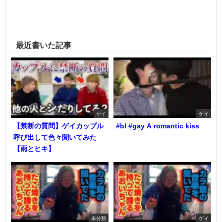
最近書いた記事
ゲイ
ゲイ
【禁断の質問】ゲイカップル
#bl #gay A romantic kiss
呼び出して色々聞いてみた
【雨とヒキ】
未分類
ゲイ