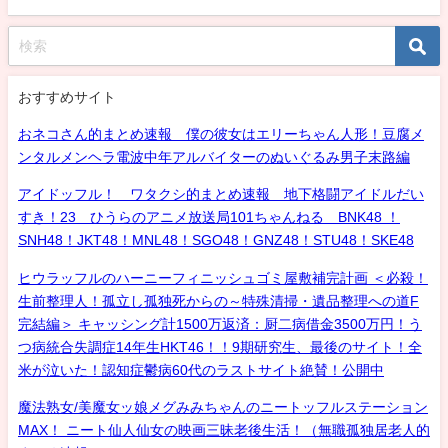
おすすめサイト
おネコさん的まとめ速報 僕の彼女はエリーちゃん人形！豆腐メ
ンタルメンヘラ電波中年アルバイターのぬいぐるみ男子末路編
アイドッフル！ ワタクシ的まとめ速報 地下格闘アイドルだい
すき！23 ひうらのアニメ放送局101ちゃんねる BNK48 ！
SNH48！JKT48！MNL48！SGO48！GNZ48！STU48！SKE48
ヒウラッフルのハーニーフィニッシュゴミ屋敷補完計画 ＜必殺！
生前整理人！孤立し孤独死からの～特殊清掃・遺品整理への道F
完結編＞ キャッシング計1500万返済：厨二病借金3500万円！う
つ病統合失調症14年生HKT46！！9期研究生、最後のサイト！全
米が泣いた！認知症鬱病60代のラストサイト絶賛！公開中
魔法熟女/美魔女ッ娘メグみみちゃんのニートッフルステーション
MAX！ ニート仙人仙女の映画三昧老後生活！（無職孤独居老人的