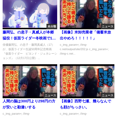
未分類
ニュース
藤岡弘、の息子・真威人が本郷
【画像】米卸売業者「備蓄米放
猛役！仮面ライダー冬映画で1号
出やめろ！！！！！」
に変身
俳優藤岡弘、の息子・藤岡真威人（17）
c_img_param=; //img-
が、仮面ライダー生誕50周年記念映画
c.net/output/site/202.js c_img_param=;
『仮面ライダー ビヨンド・ジェネレーシ
//img-c.net...
ョンズ』（12月17日公開）...
ニュース
ニュース
人間の脳は300円より298円の方
【画像】西野七瀬、幾らなんで
が安いと勘違いする
も顔がちっさい。
c_img_param=; //img-
c_img_param=; //img-