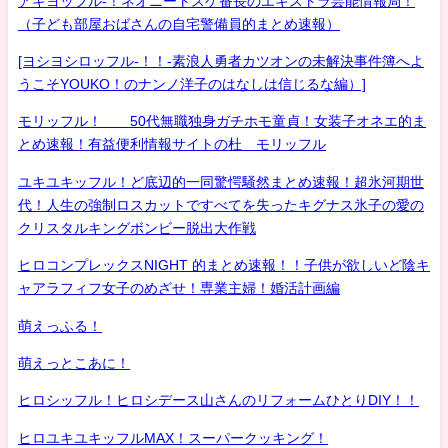
アキヨッフル-！ネオニートスケ番長のエキストラ芸能情報局！
（子ども部屋おばさんの自宅警備員的まとめ速報）
[ヨシヨシロッフル-！！-素浪人勇者カツオンの未解決事件簿へよ
うこそYOUKO！のナンノ洋子のはなしは信じるな編）]
モリッフル！ 50代無職独身ガチホモ童貞！女装子オネエ的ま
とめ速報！有益便利情報サイトの杜 モリッフル
ユキユキッフル！ど底辺的一同驚愕騒然まとめ速報！超氷河期世
代！人生の強制ロスカットですべてを失ったキグナス氷子の愛の
クリスタルキングボンビー脱出大作戦
ヒロコンプレックスNIGHT 的まとめ速報！！子供が欲しいど陰キ
ャアラフィフ女子のめざせ！専業主婦！婚活計画編
萌えっふる！
萌えっとこあに！
ヒロシッフル！ヒロシデース山さんのリフォームひとりDIY！！
ヒロユキユキッフルMAX！スーパークッキング！