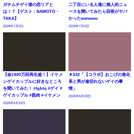
ガチムチゲイ達の恋リアと
二丁目にいる人達に個人的ニュ
は！？【ゲスト：NAWOTO・
ースを聞いてみたら回答がヤバ
TAKA】
かったwwwww
2026年7月5日
2026年7月4日
【㊗️1900万回再生超！】イケメ
＃332「【コラボ】おこげの進化
ンゲイカップルに好きなところ
系と男が途切れないゲイの事
を聞いてみた！ #lgbtq #ゲイ #
情」
ゲイカップル #筋肉 #イケメン
2026年6月18日
2026年6月24日