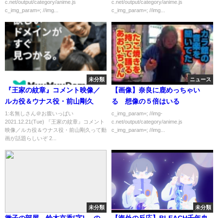
c.net/output/category/anime.js
c.net/output/category/anime.js
c_img_param=; //img...
c_img_param=; //img...
未分類
ニュース
『王家の紋章』コメント映像／
【画像】奈良に鹿めっちゃい
ルカ役＆ウナス役・前山剛久
る 想像の５倍はいる
1:名無しさん＠お腹いっぱい
c_img_param=; //img-
2021.12.21(Tue) 『王家の紋章』コメント
c.net/output/category/anime.js
映像／ルカ役＆ウナス役・前山剛久って動
c_img_param=; //img...
画が話題らしいぞ 2...
未分類
未分類
徹子の部屋 鈴木京香[字] …の
【海外の反応】BLEACH千年血