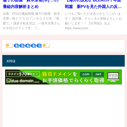
番組内容解析まとめ
戦篇 新PVを見た外国人の反
応 Bleach Thousand -Year
出典：EPGの番組情報 徹子の部屋 鈴木
いつもご覧いただきありがとうございま
京香～朝ドラ“ヒロイン”から３０年…“母
す！ 高評価、チャンネル登録よろしくお
Blood War Acr Official Trailer
親”に！謎多き私生活は…～鈴木京香さん
願いします！！ 【引用先】 左上
Reaction Mashup
が今日のゲストです。◇...
https://www.yout...
xrea