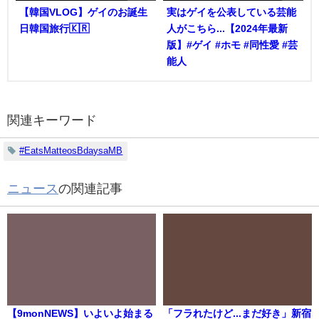
【韓国VLOG】ゲイのお誕生
実はゲイを公表している芸能
日韓国旅行🇰🇷
人がこちら...【2024年最新
版】#ゲイ #ホモ #同性愛 #芸
能人
関連キーワード
#EatsMatteosBdaysaMB
ニュース
の関連記事
【9monNEWS】いよいよ始まる
「フラれたけど...まだ好き」新宿