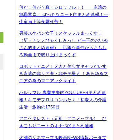
何だ！何が？真・シロッフル！！ 永遠の
無職童貞- ぼっちなニート的まとめ速報！一
生童貞上等夜露死苦！
男装スケバン女子！スケッフルまっくす！
（新・ナンノひゃくしきっ!！ビー玉のおいぬ
さん的まとめ速報） 話題な事件からおもし
ろ動画まで取り上げまっくす
ロボットアニメ！メカと美少女キャラだいす
き永遠の非リア充・非モテ星人 ！あらゆるマ
ニアの為のマニアックサイト
ハルッフル-専業主夫的YOUTUBERまとめ速
報！キモデブロリコンおたく！初老人の介護
生活！激動の1750日
アニゲタレスト（元祖！アニメッフル） ひ
きこもりニートのオナベ的まとめ速報
火浦のシネマッフル映画NEWS情報ポータブ