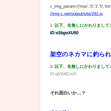
c_img_param=['max','3','1','0','list',
//img-c.net/output/site/292.js
1:
以下、名無しにかわりまして
ID:sSbgoXU50
架空のネカマに釣られ
2:
以下、名無しにかわりまして
ID:qVXi8Cm/0
それ面白いか…？