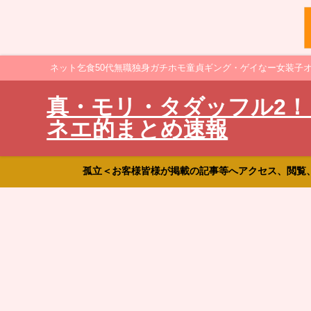
ネット乞食50代無職独身ガチホモ童貞ギング・ゲイなー女装子
真・モリ・タダッフル2！
ネエ的まとめ速報
孤立＜お客様皆様が掲載の記事等へアクセス、閲覧