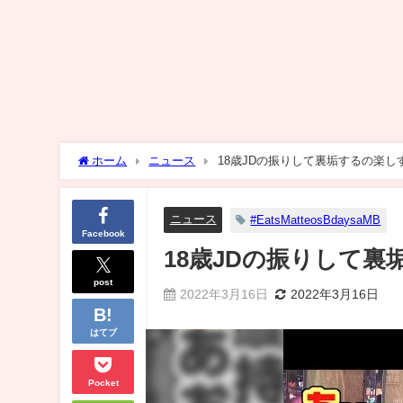
ホーム
ニュース
18歳JDの振りして裏垢するの楽し
ニュース
#EatsMatteosBdaysaMB
Facebook
18歳JDの振りして
post
2022年3月16日
2022年3月16日
はてブ
Pocket