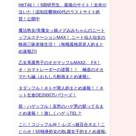
HKT46！！9期研究生、最後のサイト！全米が
泣いた！認知症鬱病60代のラストサイト絶
賛！公開中
魔法熟女/美魔女ッ娘メグみみちゃんのニート
ッフルステーションMAX！ ニート仙人仙女の
映画三昧老後生活！（無職孤独居老人的まと
め速報Z)]
乙女系腐男子のオカマッフルMAX2- FX！
オ・カマトレーダーの逆襲！！ 極道のオカ
マたち編（おもしろ動画まとめ速報）
タダッフル！ネトゲ廃人的まとめ速報！！ネ
ット乞食DE2000万パワーズ！
新・ハゲッフル！哀愁のハゲ男の髪ってるま
とめ速報！！激しくハゲっTEL？
こじ！コジッフル@！-レズっ娘百合ネエ！こ
じらせ！50独身処女のBL腐女子的まとめ速報-