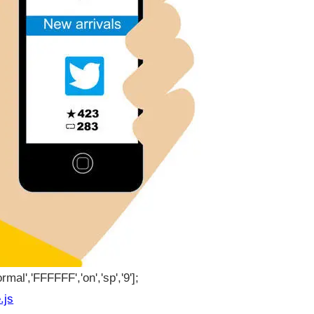
rmal','FFFFFF','on','sp','9'];
.js