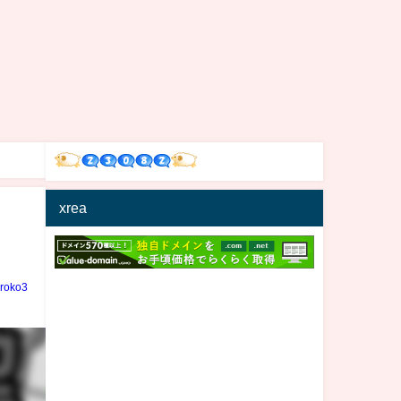
xrea
iroko3