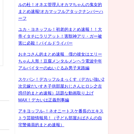
ルの杜！オネエ管理人オカマちゃんの鬼女的
まとめ速報!オカマッフルアタックナンバーハ
ーフ
ユカ・ヨネッフル！初老的まとめ速報！！大
帝イタチにラリアット！害獣神アリ・ガー被
害に必殺！パイルドライバー
おネコさん的まとめ速報 僕の彼女はエリー
ちゃん人形！豆腐メンタルメンヘラ電波中年
アルバイターのぬいぐるみ男子末路編
スケバン！デカッフルまっくす（デカい強い2
次元嫁だいすき子供部屋おじさんヒロシ之古
惑仔的まとめ速報）話題な動画取り上げ
MAX！デカいは正義刑事編
アキヨッフル-！ネオニートスケ番長のエキス
トラ芸能情報局！（子ども部屋おばさんの自
宅警備員的まとめ速報）