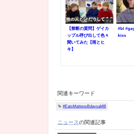
ゲイ
【禁断の質問】ゲイカ
#bl #ga
ップル呼び出して色々
kiss
聞いてみた【雨とヒ
キ】
関連キーワード
#EatsMatteosBdaysaMB
ニュース
の関連記事