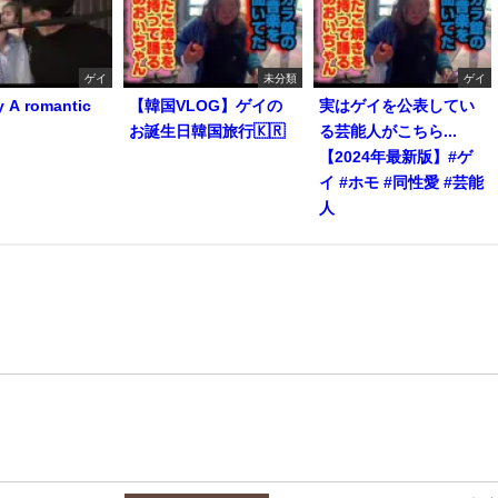
ゲイ
未分類
ゲイ
y A romantic
【韓国VLOG】ゲイの
実はゲイを公表してい
お誕生日韓国旅行🇰🇷
る芸能人がこちら...
【2024年最新版】#ゲ
イ #ホモ #同性愛 #芸能
人