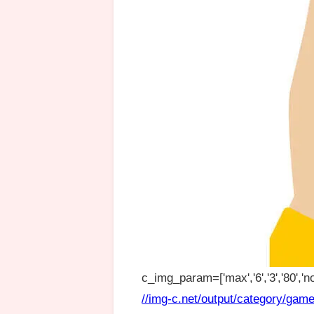
c_img_param=['max','6','3','80','no
//img-c.net/output/category/game