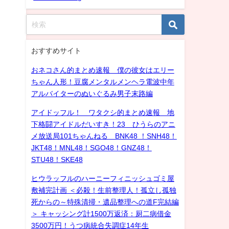
おすすめサイト
おネコさん的まとめ速報 僕の彼女はエリー
ちゃん人形！豆腐メンタルメンヘラ電波中年
アルバイターのぬいぐるみ男子末路編
アイドッフル！ ワタクシ的まとめ速報 地
下格闘アイドルだいすき！23 ひうらのアニ
メ放送局101ちゃんねる BNK48 ！SNH48！
JKT48！MNL48！SGO48！GNZ48！
STU48！SKE48
ヒウラッフルのハーニーフィニッシュゴミ屋
敷補完計画 ＜必殺！生前整理人！孤立し孤独
死からの～特殊清掃・遺品整理への道F完結編
＞ キャッシング計1500万返済：厨二病借金
3500万円！うつ病統合失調症14年生