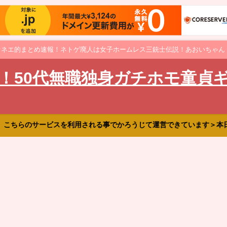
オネエ的まとめ速報！ネトゲ廃人は女子ホームレス三銃士伝説！あおいちゃん
！50代無職独身ガチホモ童貞
、こちらのサービスを利用される事でかろうじて運営できています＞本