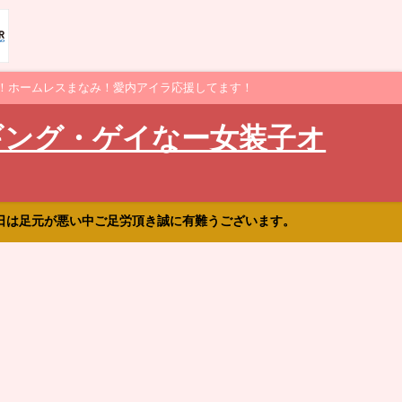
！ホームレスまなみ！愛内アイラ応援してます！
ギング・ゲイなー女装子オ
日は足元が悪い中ご足労頂き誠に有難うございます。