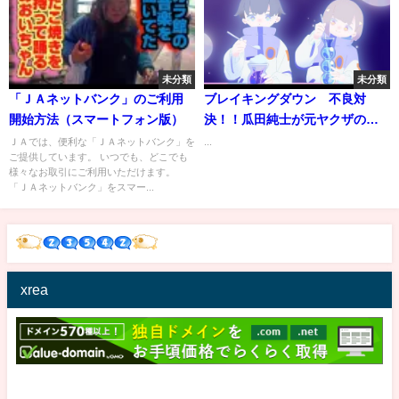
未分類
未分類
「ＪＡネットバンク」のご利用
ブレイキングダウン 不良対
開始方法（スマートフォン版）
決！！瓜田純士が元ヤクザの先
輩面じじいにぶちギレ！！#ブレ
ＪＡでは、便利な「ＪＡネットバンク」を
...
ご提供しています。 いつでも、どこでも
イキングダウン #瓜田純士 #不良
様々なお取引にご利用いただけます。
#喧嘩#切れる#こめお
「ＪＡネットバンク」をスマー...
xrea