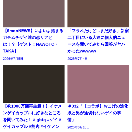
【9monNEWS】いよいよ始まる
「フラれたけど...まだ好き」新宿
ガチムチゲイ達の恋リアと
二丁目にいる人達に個人的ニュ
は！？【ゲスト：NAWOTO・
ースを聞いてみたら回答がヤバ
TAKA】
かったwwwww
2026年7月5日
2026年7月4日
【㊗️1900万回再生超！】イケメ
＃332「【コラボ】おこげの進化
ンゲイカップルに好きなところ
系と男が途切れないゲイの事
を聞いてみた！ #lgbtq #ゲイ #
情」
ゲイカップル #筋肉 #イケメン
2026年6月18日