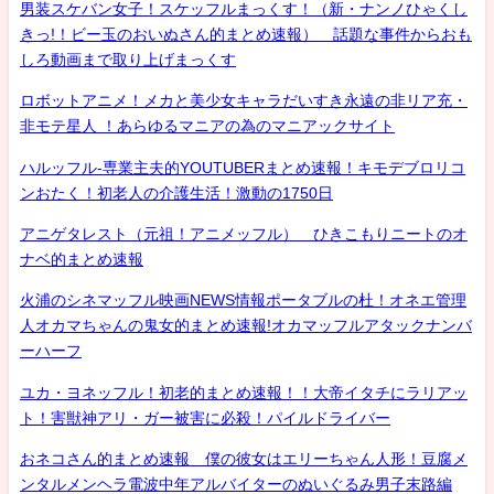
男装スケバン女子！スケッフルまっくす！（新・ナンノひゃくし
きっ!！ビー玉のおいぬさん的まとめ速報） 話題な事件からおも
しろ動画まで取り上げまっくす
ロボットアニメ！メカと美少女キャラだいすき永遠の非リア充・
非モテ星人 ！あらゆるマニアの為のマニアックサイト
ハルッフル-専業主夫的YOUTUBERまとめ速報！キモデブロリコ
ンおたく！初老人の介護生活！激動の1750日
アニゲタレスト（元祖！アニメッフル） ひきこもりニートのオ
ナベ的まとめ速報
火浦のシネマッフル映画NEWS情報ポータブルの杜！オネエ管理
人オカマちゃんの鬼女的まとめ速報!オカマッフルアタックナンバ
ーハーフ
ユカ・ヨネッフル！初老的まとめ速報！！大帝イタチにラリアッ
ト！害獣神アリ・ガー被害に必殺！パイルドライバー
おネコさん的まとめ速報 僕の彼女はエリーちゃん人形！豆腐メ
ンタルメンヘラ電波中年アルバイターのぬいぐるみ男子末路編