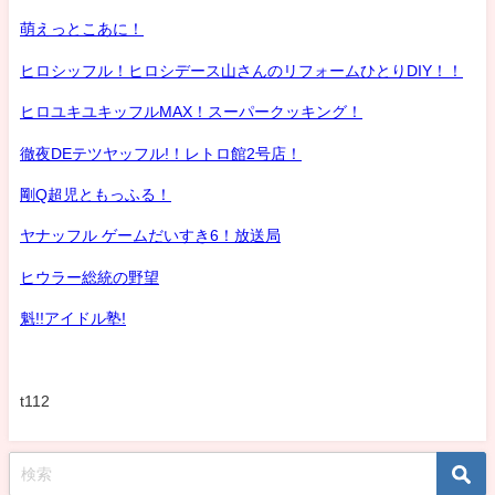
萌えっとこあに！
ヒロシッフル！ヒロシデース山さんのリフォームひとりDIY！！
ヒロユキユキッフルMAX！スーパークッキング！
徹夜DEテツヤッフル!！レトロ館2号店！
剛Q超児ともっふる！
ヤナッフル ゲームだいすき6！放送局
ヒウラー総統の野望
魁!!アイドル塾!
t112