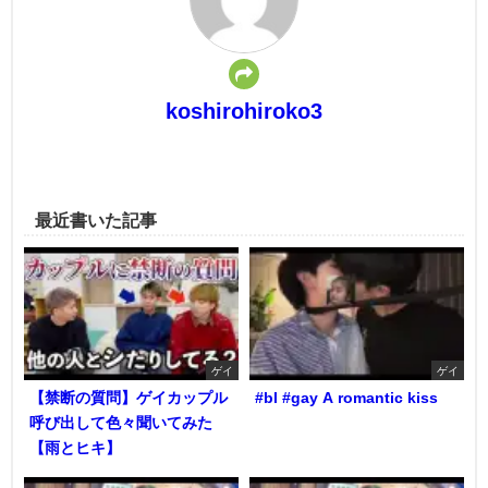
koshirohiroko3
最近書いた記事
ゲイ
ゲイ
【禁断の質問】ゲイカップル
#bl #gay A romantic kiss
呼び出して色々聞いてみた
【雨とヒキ】