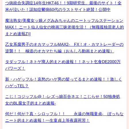
つ病統合失調症14年生HKT46！！9期研究生、最後のサイト！全
米が泣いた！認知症鬱病60代のラストサイト絶賛！公開中
魔法熟女/美魔女ッ娘メグみみちゃんのニートッフルステーション
MAX！ ニート仙人仙女の映画三昧老後生活！（無職孤独居老人的
まとめ速報Z)]
乙女系腐男子のオカマッフルMAX2- FX！オ・カマトレーダーの
逆襲！！ 極道のオカマたち編（おもしろ動画まとめ速報）
タダッフル！ネトゲ廃人的まとめ速報！！ネット乞食DE2000万
パワーズ！
新・ハゲッフル！哀愁のハゲ男の髪ってるまとめ速報！！激しく
ハゲっTEL？
こじ！コジッフル@！-レズっ娘百合ネエ！こじらせ！50独身処
女のBL腐女子的まとめ速報-
何だ！何が？真・シロッフル！！ 永遠の無職童貞- ぼっちな
ニート的まとめ速報！一生童貞上等夜露死苦！