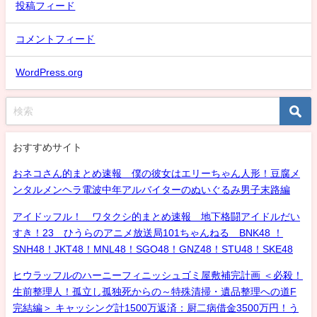
投稿フィード
コメントフィード
WordPress.org
おすすめサイト
おネコさん的まとめ速報 僕の彼女はエリーちゃん人形！豆腐メ
ンタルメンヘラ電波中年アルバイターのぬいぐるみ男子末路編
アイドッフル！ ワタクシ的まとめ速報 地下格闘アイドルだい
すき！23 ひうらのアニメ放送局101ちゃんねる BNK48 ！
SNH48！JKT48！MNL48！SGO48！GNZ48！STU48！SKE48
ヒウラッフルのハーニーフィニッシュゴミ屋敷補完計画 ＜必殺！
生前整理人！孤立し孤独死からの～特殊清掃・遺品整理への道F
完結編＞ キャッシング計1500万返済：厨二病借金3500万円！う