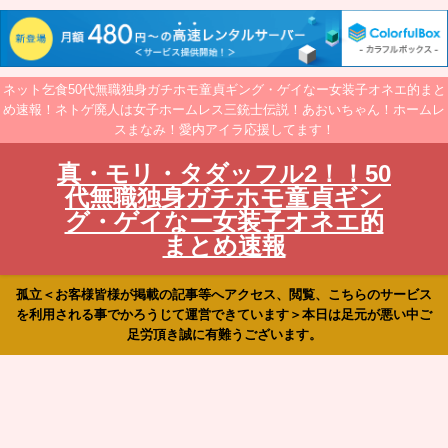
ネット乞食50代無職独身ガチホモ童貞ギング・ゲイなー女装子オネエ的まと
め速報！ネトゲ廃人は女子ホームレス三銃士伝説！あおいちゃん！ホームレ
スまなみ！愛内アイラ応援してます！
真・モリ・タダッフル2！！50
代無職独身ガチホモ童貞ギン
グ・ゲイなー女装子オネエ的
まとめ速報
孤立＜お客様皆様が掲載の記事等へアクセス、閲覧、こちらのサービス
を利用される事でかろうじて運営できています＞本日は足元が悪い中ご
足労頂き誠に有難うございます。