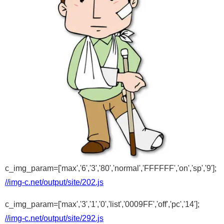
c_img_param=['max','6','3','80','normal','FFFFFF','on','sp','9'];
//img-c.net/output/site/202.js
c_img_param=['max','3','1','0','list','0009FF','off','pc','14'];
//img-c.net/output/site/292.js