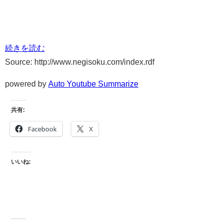
続きを読む
Source: http://www.negisoku.com/index.rdf
powered by
Auto Youtube Summarize
共有:
Facebook
X
いいね: