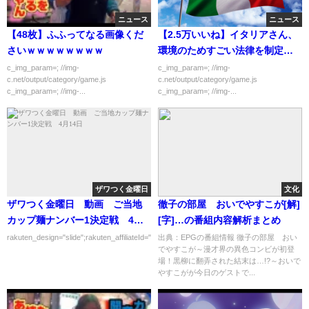
ニュース
ニュース
【48枚】ふふってなる画像くだ
【2.5万いいね】イタリアさん、
さいｗｗｗｗｗｗｗｗ
環境のためすごい法律を制定し
た結果がこちらｗｗｗｗｗ
c_img_param=; //img-
c_img_param=; //img-
c.net/output/category/game.js
c.net/output/category/game.js
c_img_param=; //img-...
c_img_param=; //img-...
ザワつく金曜日
文化
ザワつく金曜日 動画 ご当地
徹子の部屋 おいでやすこが[解]
カップ麺ナンバー1決定戦 4月
[字]…の番組内容解析まとめ
14日
rakuten_design="slide";rakuten_affiliateId="00ed0224.63...
出典：EPGの番組情報 徹子の部屋 おい
でやすこが～漫才界の異色コンビが初登
場！黒柳に翻弄された結末は…!?～おいで
やすこがが今日のゲストで...