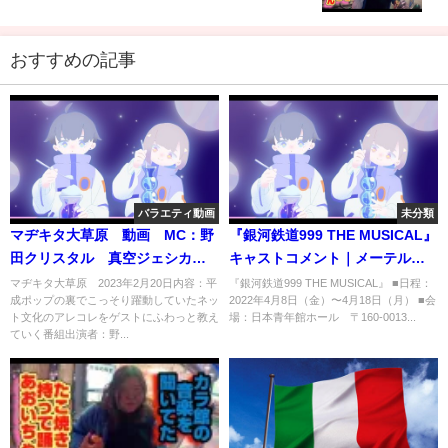
おすすめの記事
バラエティ動画
未分類
マヂキタ大草原 動画 MC：野
『銀河鉄道999 THE MUSICAL』
田クリスタル 真空ジェシカ川
キャストコメント｜メーテル
北 2月20日
役：神田沙也加
マヂキタ大草原 2023年2月20日内容：平
『銀河鉄道999 THE MUSICAL』 ■日程：
成ポップの裏でこっそり躍動していたネッ
2022年4月8日（金）〜4月18日（月） ■会
ト文化のアレコレをゲストにふわっと教え
場：日本青年館ホール 〒160-0013...
ていく番組出演者：野...