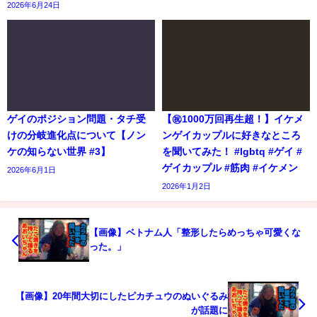
2026年6月24日
ゲイのポジション問題・タチ受
【㊗️1000万回再生超！】イケメ
けの分岐進化点について【ノン
ンゲイカップルに好きなところ
ケの知らない世界 #3】
を聞いてみた！ #lgbtq #ゲイ #
ゲイカップル #筋肉 #イケメン
2026年6月1日
2026年1月2日
【画像】ベトナム人「整形したらめっちゃ可愛くな
った。」
【画像】20年間大切にしたピカチュウのぬいぐるみ
が話題に