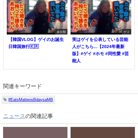
未分類
ゲイ
【韓国VLOG】ゲイのお誕生
実はゲイを公表している芸能
日韓国旅行🇰🇷
人がこちら...【2024年最新
版】#ゲイ #ホモ #同性愛 #芸
能人
関連キーワード
#EatsMatteosBdaysaMB
ニュース
の関連記事