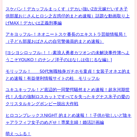
スケバン！デカッフルまっくす（デカい強い2次元嫁だいすき子
供部屋おじさんヒロシ之古惑仔的まとめ速報）話題な動画取り上
げMAX！デカいは正義刑事編
アキヨッフル-！ネオニートスケ番長のエキストラ芸能情報局！
（子ども部屋おばさんの自宅警備員的まとめ速報）
[ヨシヨシロッフル-！！-素浪人勇者カツオンの未解決事件簿へよ
うこそYOUKO！のナンノ洋子のはなしは信じるな編）]
モリッフル！ 50代無職独身ガチホモ童貞！女装子オネエ的ま
とめ速報！有益便利情報サイトの杜 モリッフル
ユキユキッフル！ど底辺的一同驚愕騒然まとめ速報！超氷河期世
代！人生の強制ロスカットですべてを失ったキグナス氷子の愛の
クリスタルキングボンビー脱出大作戦
ヒロコンプレックスNIGHT 的まとめ速報！！子供が欲しいど陰キ
ャアラフィフ女子のめざせ！専業主婦！婚活計画編
萌えっふる！