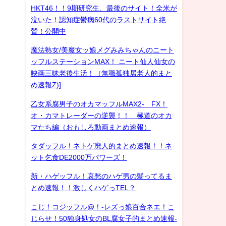
HKT46！！9期研究生、最後のサイト！全米が
泣いた！認知症鬱病60代のラストサイト絶
賛！公開中
魔法熟女/美魔女ッ娘メグみみちゃんのニート
ッフルステーションMAX！ ニート仙人仙女の
映画三昧老後生活！（無職孤独居老人的まと
め速報Z)]
乙女系腐男子のオカマッフルMAX2- FX！
オ・カマトレーダーの逆襲！！ 極道のオカ
マたち編（おもしろ動画まとめ速報）
タダッフル！ネトゲ廃人的まとめ速報！！ネ
ット乞食DE2000万パワーズ！
新・ハゲッフル！哀愁のハゲ男の髪ってるま
とめ速報！！激しくハゲっTEL？
こじ！コジッフル@！-レズっ娘百合ネエ！こ
じらせ！50独身処女のBL腐女子的まとめ速報-