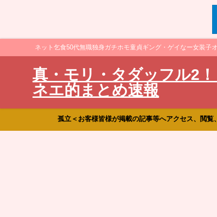
ネット乞食50代無職独身ガチホモ童貞ギング・ゲイなー女装子
真・モリ・タダッフル2！
ネエ的まとめ速報
孤立＜お客様皆様が掲載の記事等へアクセス、閲覧