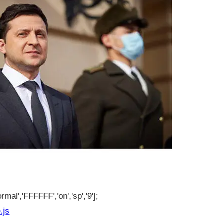
rmal','FFFFFF','on','sp','9'];
.js