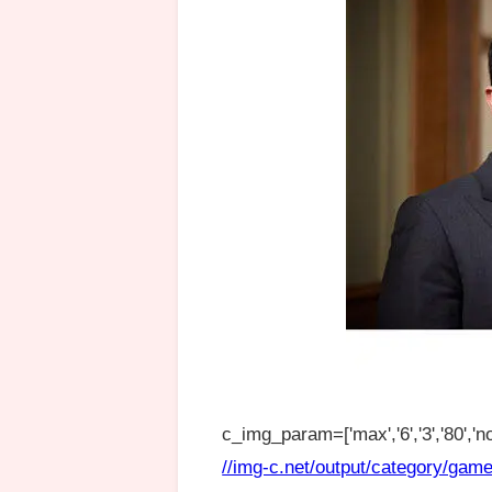
c_img_param=['max','6','3','80','no
//img-c.net/output/category/game