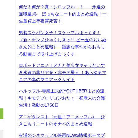
何だ！何が？真・シロッフル！！ 永遠の
無職童貞- ぼっちなニート的まとめ速報！一
生童貞上等夜露死苦！
男装スケバン女子！スケッフルまっくす！
（新・ナンノひゃくしきっ!！ビー玉のおいぬ
さん的まとめ速報） 話題な事件からおもし
ろ動画まで取り上げまっくす
ロボットアニメ！メカと美少女キャラだいす
き永遠の非リア充・非モテ星人 ！あらゆるマ
ニアの為のマニアックサイト
ハルッフル-専業主夫的YOUTUBERまとめ速
報！キモデブロリコンおたく！初老人の介護
生活！激動の1750日
アニゲタレスト（元祖！アニメッフル） ひ
きこもりニートのオナベ的まとめ速報
火浦のシネマッフル映画NEWS情報ポータブ