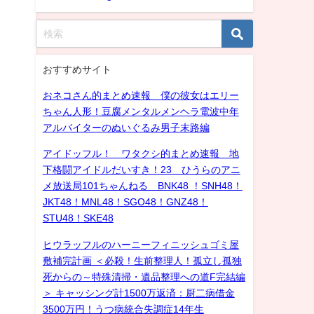
おすすめサイト
おネコさん的まとめ速報 僕の彼女はエリー
ちゃん人形！豆腐メンタルメンヘラ電波中年
アルバイターのぬいぐるみ男子末路編
アイドッフル！ ワタクシ的まとめ速報 地
下格闘アイドルだいすき！23 ひうらのアニ
メ放送局101ちゃんねる BNK48 ！SNH48！
JKT48！MNL48！SGO48！GNZ48！
STU48！SKE48
ヒウラッフルのハーニーフィニッシュゴミ屋
敷補完計画 ＜必殺！生前整理人！孤立し孤独
死からの～特殊清掃・遺品整理への道F完結編
＞ キャッシング計1500万返済：厨二病借金
3500万円！うつ病統合失調症14年生