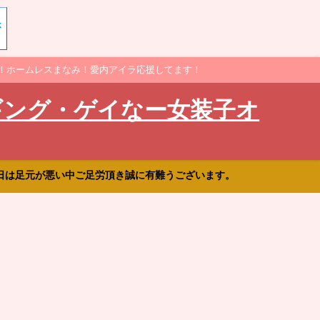
！ホームレスまなみ！愛内アイラ応援してます！
ギング・ゲイなー女装子オ
日は足元が悪い中ご足労頂き誠に有難うございます。