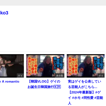
oko3
ゲイ
未分類
ゲイ
y A romantic
【韓国VLOG】ゲイの
実はゲイを公表してい
お誕生日韓国旅行🇰🇷
る芸能人がこちら...
【2024年最新版】#ゲ
イ #ホモ #同性愛 #芸能
人