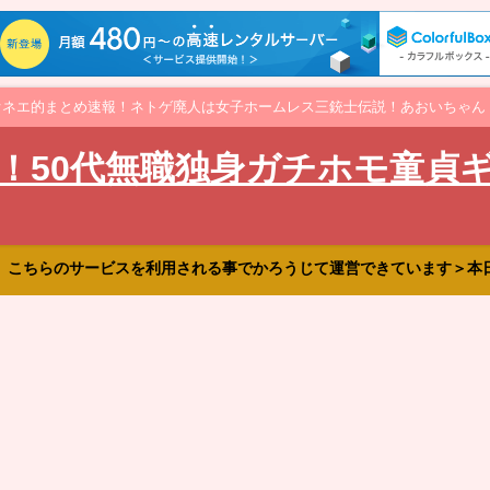
オネエ的まとめ速報！ネトゲ廃人は女子ホームレス三銃士伝説！あおいちゃん
！50代無職独身ガチホモ童貞
、こちらのサービスを利用される事でかろうじて運営できています＞本