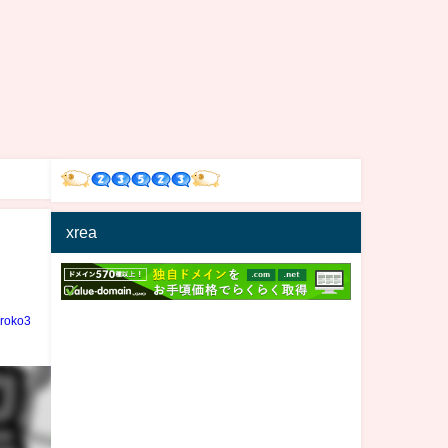
xrea
iroko3