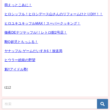
萌えっとこあに！
ヒロシッフル！ヒロシデース山さんのリフォームひとりDIY！！
ヒロユキユキッフルMAX！スーパークッキング！
徹夜DEテツヤッフル!！レトロ館2号店！
剛Q超児ともっふる！
ヤナッフル ゲームだいすき6！放送局
ヒウラー総統の野望
魁!!アイドル塾!
t112