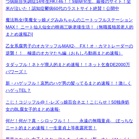
つ病統合失調症14年生HKT46！！9期研究生、最後のサイト！全
米が泣いた！認知症鬱病60代のラストサイト絶賛！公開中
魔法熟女/美魔女ッ娘メグみみちゃんのニートッフルステーション
MAX！ ニート仙人仙女の映画三昧老後生活！（無職孤独居老人的
まとめ速報Z)]
乙女系腐男子のオカマッフルMAX2- FX！オ・カマトレーダーの
逆襲！！ 極道のオカマたち編（おもしろ動画まとめ速報）
タダッフル！ネトゲ廃人的まとめ速報！！ネット乞食DE2000万
パワーズ！
新・ハゲッフル！哀愁のハゲ男の髪ってるまとめ速報！！激しく
ハゲっTEL？
こじ！コジッフル@！-レズっ娘百合ネエ！こじらせ！50独身処
女のBL腐女子的まとめ速報-
何だ！何が？真・シロッフル！！ 永遠の無職童貞- ぼっちな
ニート的まとめ速報！一生童貞上等夜露死苦！