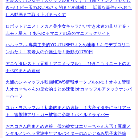
男装スケバン女子！スケッフルまっくす！（新・ナンノひゃくし
きっ!！ビー玉のおいぬさん的まとめ速報） 話題な事件からおも
しろ動画まで取り上げまっくす
ロボットアニメ！メカと美少女キャラだいすき永遠の非リア充・
非モテ星人 ！あらゆるマニアの為のマニアックサイト
ハルッフル-専業主夫的YOUTUBERまとめ速報！キモデブロリコ
ンおたく！初老人の介護生活！激動の1750日
アニゲタレスト（元祖！アニメッフル） ひきこもりニートのオ
ナベ的まとめ速報
火浦のシネマッフル映画NEWS情報ポータブルの杜！オネエ管理
人オカマちゃんの鬼女的まとめ速報!オカマッフルアタックナンバ
ーハーフ
ユカ・ヨネッフル！初老的まとめ速報！！大帝イタチにラリアッ
ト！害獣神アリ・ガー被害に必殺！パイルドライバー
おネコさん的まとめ速報 僕の彼女はエリーちゃん人形！豆腐メ
ンタルメンヘラ電波中年アルバイターのぬいぐるみ男子末路編