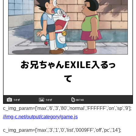
c_img_param=['max','6','3','80','normal','FFFFFF','on','sp','9'];
//img-c.net/output/category/game.js
c_img_param=['max','3','1','0','list','0009FF','off','pc','14'];