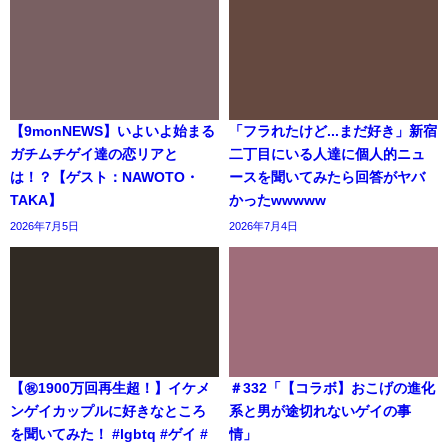
【9monNEWS】いよいよ始まる
「フラれたけど...まだ好き」新宿
ガチムチゲイ達の恋リアと
二丁目にいる人達に個人的ニュ
は！？【ゲスト：NAWOTO・
ースを聞いてみたら回答がヤバ
TAKA】
かったwwwww
2026年7月5日
2026年7月4日
【㊗️1900万回再生超！】イケメ
＃332「【コラボ】おこげの進化
ンゲイカップルに好きなところ
系と男が途切れないゲイの事
を聞いてみた！ #lgbtq #ゲイ #
情」