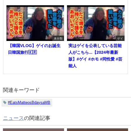
未分類
ゲイ
【韓国VLOG】ゲイのお誕生
実はゲイを公表している芸能
日韓国旅行🇰🇷
人がこちら...【2024年最新
版】#ゲイ #ホモ #同性愛 #芸
能人
関連キーワード
#EatsMatteosBdaysaMB
ニュース
の関連記事