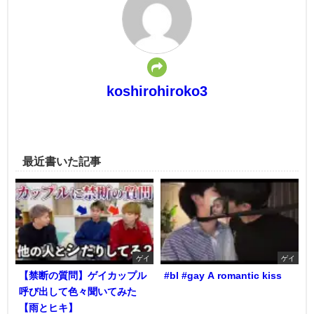
koshirohiroko3
最近書いた記事
ゲイ
ゲイ
【禁断の質問】ゲイカップル
#bl #gay A romantic kiss
呼び出して色々聞いてみた
【雨とヒキ】