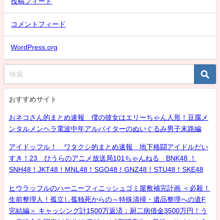
投稿フィード
コメントフィード
WordPress.org
おすすめサイト
おネコさん的まとめ速報 僕の彼女はエリーちゃん人形！豆腐メ
ンタルメンヘラ電波中年アルバイターのぬいぐるみ男子末路編
アイドッフル！ ワタクシ的まとめ速報 地下格闘アイドルだい
すき！23 ひうらのアニメ放送局101ちゃんねる BNK48 ！
SNH48！JKT48！MNL48！SGO48！GNZ48！STU48！SKE48
ヒウラッフルのハーニーフィニッシュゴミ屋敷補完計画 ＜必殺！
生前整理人！孤立し孤独死からの～特殊清掃・遺品整理への道F
完結編＞ キャッシング計1500万返済：厨二病借金3500万円！う