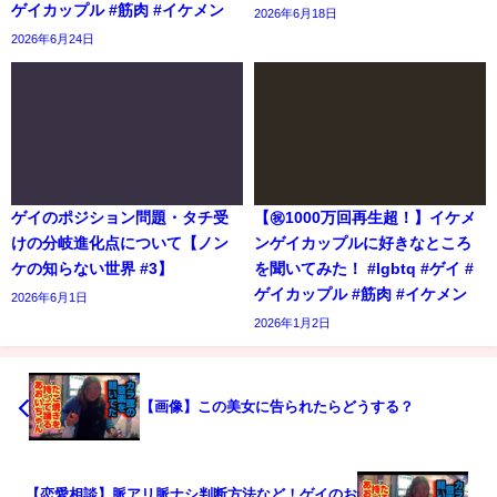
ゲイカップル #筋肉 #イケメン
2026年6月18日
2026年6月24日
ゲイのポジション問題・タチ受
【㊗️1000万回再生超！】イケメ
けの分岐進化点について【ノン
ンゲイカップルに好きなところ
ケの知らない世界 #3】
を聞いてみた！ #lgbtq #ゲイ #
ゲイカップル #筋肉 #イケメン
2026年6月1日
2026年1月2日
【画像】この美女に告られたらどうする？
【恋愛相談】脈アリ脈ナシ判断方法など！ゲイのお