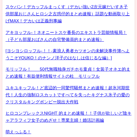
スケバン！デカッフルまっくす（デカい強い2次元嫁だいすき子
供部屋おじさんヒロシ之古惑仔的まとめ速報）話題な動画取り上
げMAX！デカいは正義刑事編
アキヨッフル-！ネオニートスケ番長のエキストラ芸能情報局！
（子ども部屋おばさんの自宅警備員的まとめ速報）
[ヨシヨシロッフル-！！-素浪人勇者カツオンの未解決事件簿へよ
うこそYOUKO！のナンノ洋子のはなしは信じるな編）]
モリッフル！ 50代無職独身ガチホモ童貞！女装子オネエ的ま
とめ速報！有益便利情報サイトの杜 モリッフル
ユキユキッフル！ど底辺的一同驚愕騒然まとめ速報！超氷河期世
代！人生の強制ロスカットですべてを失ったキグナス氷子の愛の
クリスタルキングボンビー脱出大作戦
ヒロコンプレックスNIGHT 的まとめ速報！！子供が欲しいど陰キ
ャアラフィフ女子のめざせ！専業主婦！婚活計画編
萌えっふる！