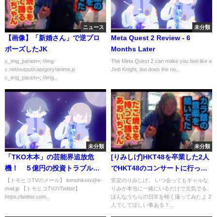
ニュース
未分類
【画像】「新婚さん」で逆プロ
Meta Quest 2 Review - 6
ポーズしたJK
Months Later
c_img_param=; //img-
The Meta Quest 2 can make you feel like a
c.net/output/category/anime.js
Jedi Knight, but does the no...
c_img_param=; //img...
未分類
未分類
「TKO木本」の芸能界追放危
[りみしげ]HKT48を卒業した2人
機！ ５億円の投資トラブル
でHKT48のコンサートに行った
仮想通貨「STEPN」なのか？
よ
【トモヒコTVのメール】 tomohikotv@e-
安定のりみしげ。 いつ会ってもギャルな
mail.jp 【トモヒコTVのTwitter】
りみか本当に一緒にいるだけで元気でる。
【掲示板】
https://twitter.com...
ほんなうちらの日常を軽く撮ってみたよ 2
人でしてほしい事ある？...