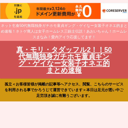
ネット乞食50代無職独身ガチホモ童貞ギング・ゲイなー女装子オネエ的まと
め速報！ネトゲ廃人は女子ホームレス三銃士伝説！あおいちゃん！ホームレ
スまなみ！愛内アイラ応援してます！
真・モリ・タダッフル2！！50
代無職独身ガチホモ童貞ギン
グ・ゲイなー女装子オネエ的
まとめ速報
孤立＜お客様皆様が掲載の記事等へアクセス、閲覧、こちらのサービス
を利用される事でかろうじて運営できています＞本日は足元が悪い中ご
足労頂き誠に有難うございます。