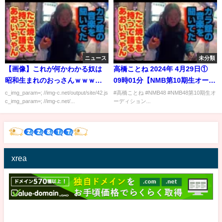
ニュース
未分類
【画像】これが何かわかる奴は
高橋ことね 2024年 4月29日①
昭和生まれのおっさんｗｗｗｗ
09時01分【NMB第10期生オーデ
ｗ
ィション エントリーナンバー12
c_img_param=; //img-c.net/output/site/42.js
#高橋ことね #NMB48 #NMB48第10期生オ
c_img_param=; //img-c.net/...
ーディション...
番】
xrea