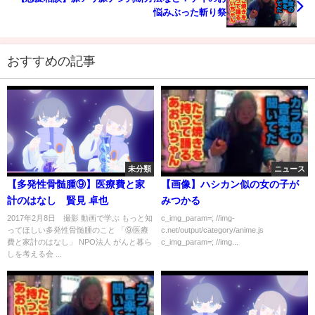
悩みぶった斬り祭
おすすめの記事
未分類
ニュース
【多発性骨髄腫⑨】医療費と家
【画像】ハシカン似の女の子が
計のはなし 賢見 卓也
みつかる
2017年2月8日 撮影 動画で学ぶ もっと知
c_img_param=; //img-
ってほしい多発性骨髄腫のこと 「⑨医療
c.net/output/category/anime.js
費と家計のはなし」 NPO法人 がんと暮ら
c_img_param=; //img...
しを考える会 ...