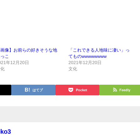
【画像】お前らの好きそうな地
「これできる人地味に凄い」っ
味っこ
てものwwwwwwww
021年12月20日
2021年12月20日
文化
文化
はてブ
Pocket
Feedly
oko3