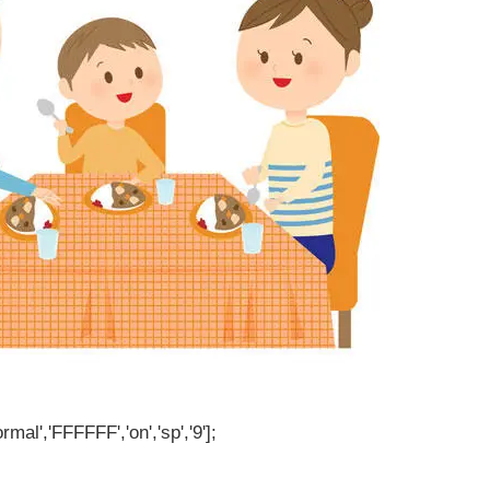
rmal','FFFFFF','on','sp','9'];