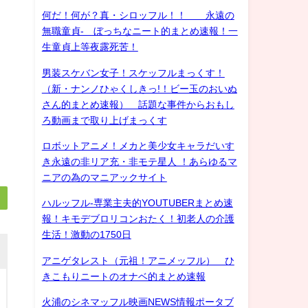
何だ！何が？真・シロッフル！！ 永遠の
無職童貞- ぼっちなニート的まとめ速報！一
生童貞上等夜露死苦！
男装スケバン女子！スケッフルまっくす！
（新・ナンノひゃくしきっ!！ビー玉のおいぬ
さん的まとめ速報） 話題な事件からおもし
ろ動画まで取り上げまっくす
ロボットアニメ！メカと美少女キャラだいす
き永遠の非リア充・非モテ星人 ！あらゆるマ
ニアの為のマニアックサイト
ハルッフル-専業主夫的YOUTUBERまとめ速
報！キモデブロリコンおたく！初老人の介護
生活！激動の1750日
アニゲタレスト（元祖！アニメッフル） ひ
きこもりニートのオナベ的まとめ速報
火浦のシネマッフル映画NEWS情報ポータブ