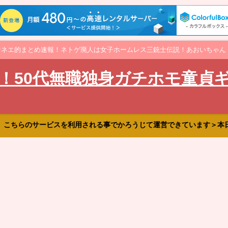
オネエ的まとめ速報！ネトゲ廃人は女子ホームレス三銃士伝説！あおいちゃん
！50代無職独身ガチホモ童貞
、こちらのサービスを利用される事でかろうじて運営できています＞本