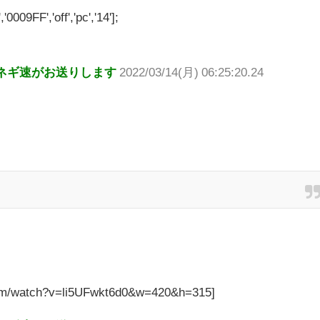
'0009FF','off','pc','14'];
ネギ速がお送りします
2022/03/14(月) 06:25:20.24
com/watch?v=li5UFwkt6d0&w=420&h=315]