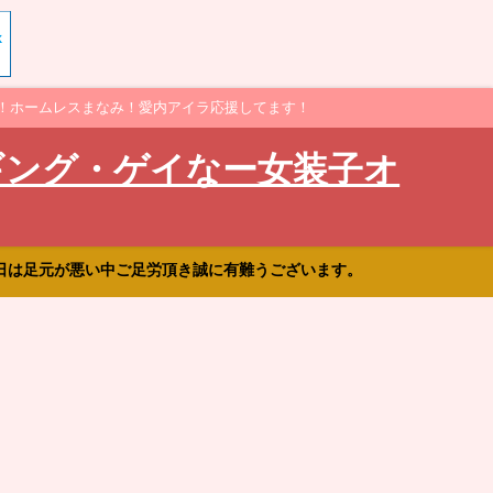
！ホームレスまなみ！愛内アイラ応援してます！
ギング・ゲイなー女装子オ
日は足元が悪い中ご足労頂き誠に有難うございます。