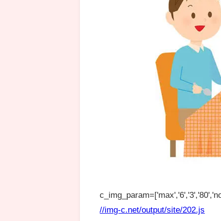
c_img_param=['max','6','3','80','no
//img-c.net/output/site/202.js