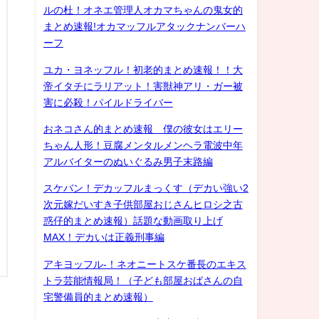
ルの杜！オネエ管理人オカマちゃんの鬼女的
まとめ速報!オカマッフルアタックナンバーハ
ーフ
ユカ・ヨネッフル！初老的まとめ速報！！大
帝イタチにラリアット！害獣神アリ・ガー被
害に必殺！パイルドライバー
おネコさん的まとめ速報 僕の彼女はエリー
ちゃん人形！豆腐メンタルメンヘラ電波中年
アルバイターのぬいぐるみ男子末路編
スケバン！デカッフルまっくす（デカい強い2
次元嫁だいすき子供部屋おじさんヒロシ之古
惑仔的まとめ速報）話題な動画取り上げ
MAX！デカいは正義刑事編
アキヨッフル-！ネオニートスケ番長のエキス
トラ芸能情報局！（子ども部屋おばさんの自
宅警備員的まとめ速報）