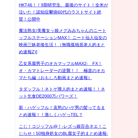
HKT46！！9期研究生、最後のサイト！全米が
泣いた！認知症鬱病60代のラストサイト絶
賛！公開中
魔法熟女/美魔女ッ娘メグみみちゃんのニート
ッフルステーションMAX！ ニート仙人仙女の
映画三昧老後生活！（無職孤独居老人的まと
め速報Z)]
乙女系腐男子のオカマッフルMAX2- FX！
オ・カマトレーダーの逆襲！！ 極道のオカ
マたち編（おもしろ動画まとめ速報）
タダッフル！ネトゲ廃人的まとめ速報！！ネ
ット乞食DE2000万パワーズ！
新・ハゲッフル！哀愁のハゲ男の髪ってるま
とめ速報！！激しくハゲっTEL？
こじ！コジッフル@！-レズっ娘百合ネエ！こ
じらせ！50独身処女のBL腐女子的まとめ速報-