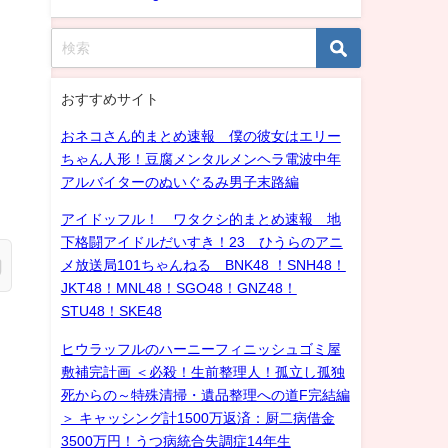
おすすめサイト
おネコさん的まとめ速報 僕の彼女はエリー
ちゃん人形！豆腐メンタルメンヘラ電波中年
アルバイターのぬいぐるみ男子末路編
アイドッフル！ ワタクシ的まとめ速報 地
下格闘アイドルだいすき！23 ひうらのアニ
メ放送局101ちゃんねる BNK48 ！SNH48！
JKT48！MNL48！SGO48！GNZ48！
STU48！SKE48
ヒウラッフルのハーニーフィニッシュゴミ屋
敷補完計画 ＜必殺！生前整理人！孤立し孤独
死からの～特殊清掃・遺品整理への道F完結編
＞ キャッシング計1500万返済：厨二病借金
3500万円！うつ病統合失調症14年生