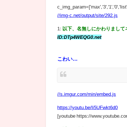
c_img_param=['max','3','1','0','list',
//img-c.net/output/site/292.js
1:
以下、名無しにかわりまして
ID:DTp4WEQG0.net
こわい…
//s.imgur.com/min/embed.js
https://youtu.be/li5UFwkt6d0
[youtube https://www.youtube.