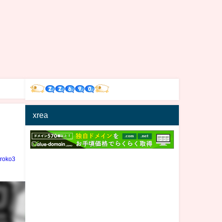
xrea
iroko3