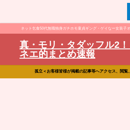
ネット乞食50代無職独身ガチホモ童貞ギング・ゲイなー女装子
真・モリ・タダッフル2！
ネエ的まとめ速報
孤立＜お客様皆様が掲載の記事等へアクセス、閲覧