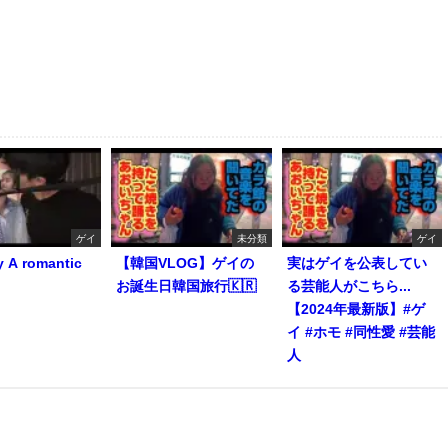
ゲイ
未分類
ゲイ
y A romantic
【韓国VLOG】ゲイの
実はゲイを公表してい
お誕生日韓国旅行🇰🇷
る芸能人がこちら...
【2024年最新版】#ゲ
イ #ホモ #同性愛 #芸能
人