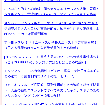
おネコさん的まとめ速報 僕の彼女はエリーちゃん人形！豆腐メ
ンタルメンヘラ電波中年アルバイターのぬいぐるみ男子末路編
スケバン！デカッフルまっくす（デカい強い2次元嫁だいすき子
供部屋おじさんヒロシ之古惑仔的まとめ速報）話題な動画取り上
げMAX！デカいは正義刑事編
アキヨッフル-！ネオニートスケ番長のエキストラ芸能情報局！
（子ども部屋おばさんの自宅警備員的まとめ速報）
[ヨシヨシロッフル-！！-素浪人勇者カツオンの未解決事件簿へよ
うこそYOUKO！のナンノ洋子のはなしは信じるな編）]
モリッフル！ 50代無職独身ガチホモ童貞！女装子オネエ的ま
とめ速報！有益便利情報サイトの杜 モリッフル
ユキユキッフル！ど底辺的一同驚愕騒然まとめ速報！超氷河期世
代！人生の強制ロスカットですべてを失ったキグナス氷子の愛の
クリスタルキングボンビー脱出大作戦
ヒロコンプレックスNIGHT 的まとめ速報！！子供が欲しいど陰キ