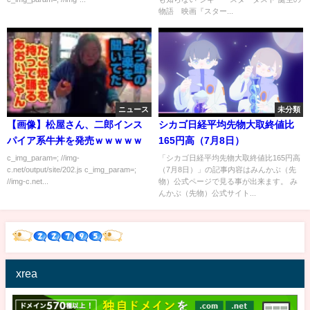
物語 映画『スター...
ニュース
未分類
【画像】松屋さん、二郎インス
シカゴ日経平均先物大取終値比
パイア系牛丼を発売ｗｗｗｗｗ
165円高（7月8日）
c_img_param=; //img-
「シカゴ日経平均先物大取終値比165円高
c.net/output/site/202.js c_img_param=;
（7月8日）」の記事内容はみんかぶ（先
//img-c.net...
物）公式ページで見る事が出来ます。 み
んかぶ（先物）公式サイト...
xrea