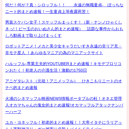
何だ！何が？真・シロッフル！！ 永遠の無職童貞- ぼっちな
ニート的まとめ速報！一生童貞上等夜露死苦！
男装スケバン女子！スケッフルまっくす！（新・ナンノひゃくし
きっ!！ビー玉のおいぬさん的まとめ速報） 話題な事件からおも
しろ動画まで取り上げまっくす
ロボットアニメ！メカと美少女キャラだいすき永遠の非リア充・
非モテ星人 ！あらゆるマニアの為のマニアックサイト
ハルッフル-専業主夫的YOUTUBERまとめ速報！キモデブロリコ
ンおたく！初老人の介護生活！激動の1750日
アニゲタレスト（元祖！アニメッフル） ひきこもりニートのオ
ナベ的まとめ速報
火浦のシネマッフル映画NEWS情報ポータブルの杜！オネエ管理
人オカマちゃんの鬼女的まとめ速報!オカマッフルアタックナンバ
ーハーフ
ユカ・ヨネッフル！初老的まとめ速報！！大帝イタチにラリアッ
ト！害獣神アリ・ガー被害に必殺！パイルドライバー