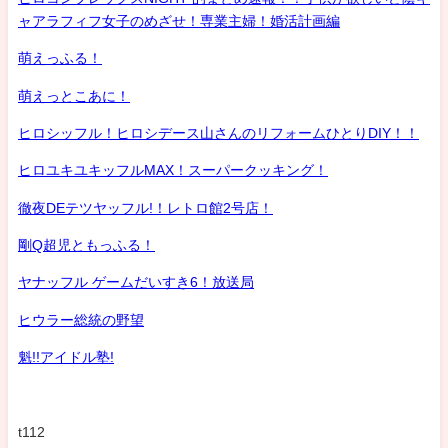
ャアラフィフ女子のめざせ！専業主婦！婚活計画編
萌えっふる！
萌えっとこあに！
ヒロシッフル！ヒロシデース山さんのリフォームひとりDIY！！
ヒロユキユキッフルMAX！スーパークッキング！
徹夜DEテツヤッフル!！レトロ館2号店！
剛Q超児ともっふる！
ヤナッフル ゲームだいすき6！放送局
ヒウラー総統の野望
魁!!アイドル塾!
t112