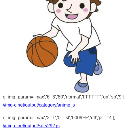
c_img_param=['max','6','3','80','normal','FFFFFF','on','sp','9'];
//img-c.net/output/category/anime.js
c_img_param=['max','3','1','0','list','0009FF','off','pc','14'];
//img-c.net/output/site/292.js