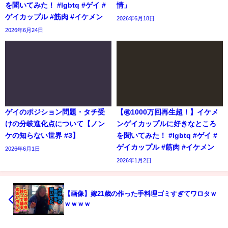
を聞いてみた！ #lgbtq #ゲイ #
情」
ゲイカップル #筋肉 #イケメン
2026年6月18日
2026年6月24日
ゲイのポジション問題・タチ受
【㊗️1000万回再生超！】イケメ
けの分岐進化点について【ノン
ンゲイカップルに好きなところ
ケの知らない世界 #3】
を聞いてみた！ #lgbtq #ゲイ #
ゲイカップル #筋肉 #イケメン
2026年6月1日
2026年1月2日
【画像】嫁21歳の作った手料理ゴミすぎてワロタｗ
ｗｗｗｗ