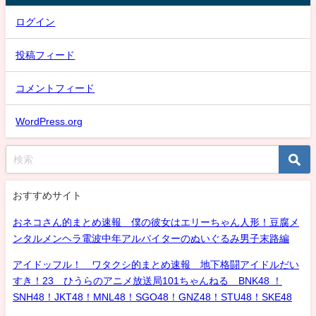
ログイン
投稿フィード
コメントフィード
WordPress.org
おすすめサイト
おネコさん的まとめ速報 僕の彼女はエリーちゃん人形！豆腐メ
ンタルメンヘラ電波中年アルバイターのぬいぐるみ男子末路編
アイドッフル！ ワタクシ的まとめ速報 地下格闘アイドルだい
すき！23 ひうらのアニメ放送局101ちゃんねる BNK48 ！
SNH48！JKT48！MNL48！SGO48！GNZ48！STU48！SKE48