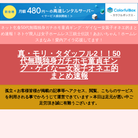
ネット乞食50代無職独身ガチホモ童貞ギング・ゲイなー女装子オネエ的まと
め速報！ネトゲ廃人は女子ホームレス三銃士伝説！あおいちゃん！ホームレ
スまなみ！愛内アイラ応援してます！
真・モリ・タダッフル2！！50
代無職独身ガチホモ童貞ギン
グ・ゲイなー女装子オネエ的
まとめ速報
孤立＜お客様皆様が掲載の記事等へアクセス、閲覧、こちらのサービス
を利用される事でかろうじて運営できています＞本日は足元が悪い中ご
足労頂き誠に有難うございます。