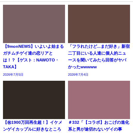
【9monNEWS】いよいよ始まる
「フラれたけど...まだ好き」新宿
ガチムチゲイ達の恋リアと
二丁目にいる人達に個人的ニュ
は！？【ゲスト：NAWOTO・
ースを聞いてみたら回答がヤバ
TAKA】
かったwwwww
2026年7月5日
2026年7月4日
【㊗️1900万回再生超！】イケメ
＃332「【コラボ】おこげの進化
ンゲイカップルに好きなところ
系と男が途切れないゲイの事