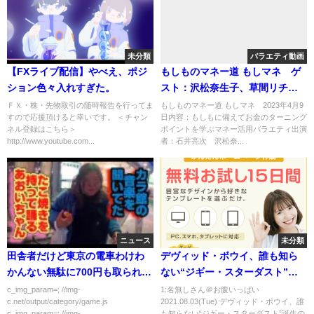
未分類
バラエティ動画
【FXライブ配信】やべえ、ポジ
もしものマネー道 もしマネ ゲ
ション色々入れすぎた。
スト：沢松奈生子、草間リチャ
ード敬太 4月9日
ＦＸ・株・先物取引の随時報告を行ってま
もしものマネー道 もしマネ 2023年4月9
すので応援頂けると幸いです。 ＜チャン
日内容：もしもに備えてお金のターニング
ネル登録はこちら＞
ポイントを学ぶマネー活用バラエティ出演
http://www.youtube.com...
者：石井亮次 沢松奈...
ニュース
未分類
田舎者だけど東京の電車わけわ
デヴィッド・ボウイ、誰も知ら
かんない無駄に700円も取られて
ない“ジギー・スターダスト”誕
最悪(´；ω；｀)
生の物語 映画『スターダス
c_img_param=; //img-
1:名無しさん＠お腹いっぱい
c.net/output/category/game.js
2021.08.03(Tue) デヴィッド・ボウイ、誰
ト』予告編
c_img_param=; //img-...
も知らない“ジギー・スターダスト”誕生の