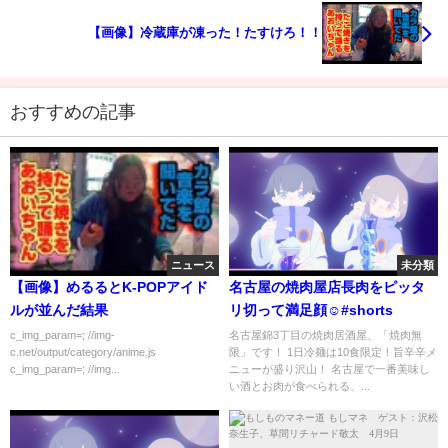
【画像】冷蔵庫が凍った！たすけろ！！
おすすめの記事
ニュース
未分類
【画像】めるるとK-POPアイド
名古屋の焼肉屋店長肉をピッタ
ルが並んだ結果
リ切って満足顔☺️#shorts
c_img_param=; //img-
名古屋錦3丁目の焼肉居酒屋、「焼肉無
c.net/output/category/anime.js
限」です！ 1日冷麺は10食限定！旨辛辛メ
c_img_param=; //img...
ニューが盛り沢山！ 名古屋で一番美味し
い酒とお肉が食べられる、...