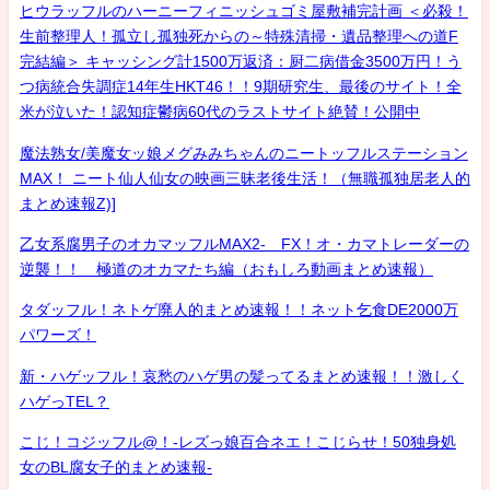
ヒウラッフルのハーニーフィニッシュゴミ屋敷補完計画 ＜必殺！
生前整理人！孤立し孤独死からの～特殊清掃・遺品整理への道F
完結編＞ キャッシング計1500万返済：厨二病借金3500万円！う
つ病統合失調症14年生HKT46！！9期研究生、最後のサイト！全
米が泣いた！認知症鬱病60代のラストサイト絶賛！公開中
魔法熟女/美魔女ッ娘メグみみちゃんのニートッフルステーション
MAX！ ニート仙人仙女の映画三昧老後生活！（無職孤独居老人的
まとめ速報Z)]
乙女系腐男子のオカマッフルMAX2- FX！オ・カマトレーダーの
逆襲！！ 極道のオカマたち編（おもしろ動画まとめ速報）
タダッフル！ネトゲ廃人的まとめ速報！！ネット乞食DE2000万
パワーズ！
新・ハゲッフル！哀愁のハゲ男の髪ってるまとめ速報！！激しく
ハゲっTEL？
こじ！コジッフル@！-レズっ娘百合ネエ！こじらせ！50独身処
女のBL腐女子的まとめ速報-