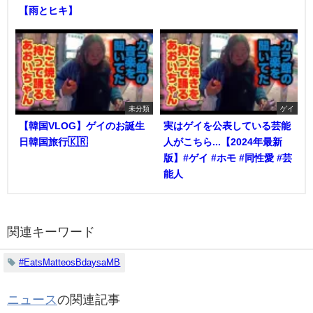
【雨とヒキ】
未分類
ゲイ
【韓国VLOG】ゲイのお誕生
実はゲイを公表している芸能
日韓国旅行🇰🇷
人がこちら...【2024年最新
版】#ゲイ #ホモ #同性愛 #芸
能人
関連キーワード
#EatsMatteosBdaysaMB
ニュース
の関連記事