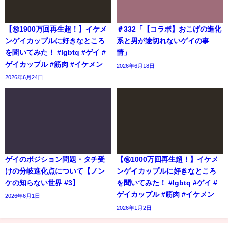
【㊗️1900万回再生超！】イケメ
＃332「【コラボ】おこげの進化
ンゲイカップルに好きなところ
系と男が途切れないゲイの事
を聞いてみた！ #lgbtq #ゲイ #
情」
ゲイカップル #筋肉 #イケメン
2026年6月18日
2026年6月24日
ゲイのポジション問題・タチ受
【㊗️1000万回再生超！】イケメ
けの分岐進化点について【ノン
ンゲイカップルに好きなところ
ケの知らない世界 #3】
を聞いてみた！ #lgbtq #ゲイ #
ゲイカップル #筋肉 #イケメン
2026年6月1日
2026年1月2日