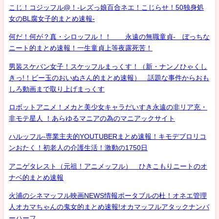
こじ！コジッフル@！-レズっ娘百合ネエ！こじらせ！50独身処
女のBL腐女子的まとめ速報-
何だ！何が？真・シロッフル！！ 永遠の無職童貞- ぼっちな
ニート的まとめ速報！一生童貞上等夜露死苦！
男装スケバン女子！スケッフルまっくす！（新・ナンノひゃくし
きっ!！ビー玉のおいぬさん的まとめ速報） 話題な事件からおも
しろ動画まで取り上げまっくす
ロボットアニメ！メカと美少女キャラだいすき永遠の非リア充・
非モテ星人 ！あらゆるマニアの為のマニアックサイト
ハルッフル-専業主夫的YOUTUBERまとめ速報！キモデブロリコ
ンおたく！初老人の介護生活！激動の1750日
アニゲタレスト（元祖！アニメッフル） ひきこもりニートのオ
ナベ的まとめ速報
火浦のシネマッフル映画NEWS情報ポータブルの杜！オネエ管理
人オカマちゃんの鬼女的まとめ速報!オカマッフルアタックナンバ
ーハーフ