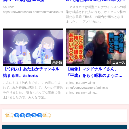
日)
Source:
アメリカでは新型コロナウイルスへの感
https://newmatosoku.com/feed/main/rss2.xml...
染が確認された人のうち、オミクロン株の
新たな系統「BA.5」の割合が65％となり
ました。 アメリカの...
未分類
ニュース
【竹内力】あたおかチャンネル
【画像】マクドナルドさん、
始まるヨ。#shorts
『平成』をもう昭和のように扱
ってしまう
こんにちは！竹内力です。 この世に生ま
c_img_param=; //img-
れてこれた奇跡に感謝して、人生の応援歌
c.net/output/category/anime.js
を作りました。 明るくポップな楽曲に仕
c_img_param=; //img...
上げましたので、みんなで楽...