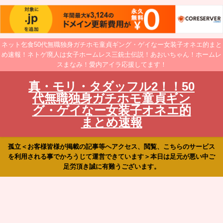
ネット乞食50代無職独身ガチホモ童貞ギング・ゲイなー女装子オネエ的まと
め速報！ネトゲ廃人は女子ホームレス三銃士伝説！あおいちゃん！ホームレ
スまなみ！愛内アイラ応援してます！
真・モリ・タダッフル2！！50
代無職独身ガチホモ童貞ギン
グ・ゲイなー女装子オネエ的
まとめ速報
孤立＜お客様皆様が掲載の記事等へアクセス、閲覧、こちらのサービス
を利用される事でかろうじて運営できています＞本日は足元が悪い中ご
足労頂き誠に有難うございます。