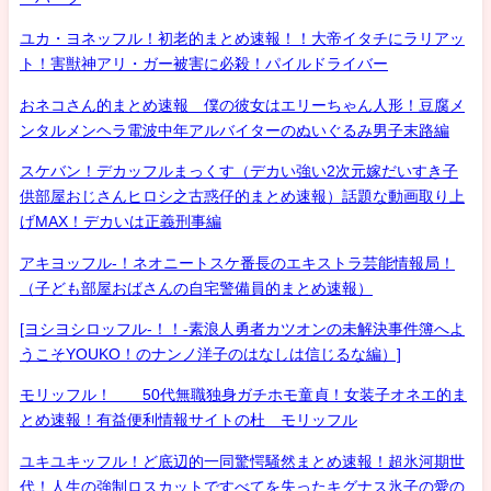
ユカ・ヨネッフル！初老的まとめ速報！！大帝イタチにラリアッ
ト！害獣神アリ・ガー被害に必殺！パイルドライバー
おネコさん的まとめ速報 僕の彼女はエリーちゃん人形！豆腐メ
ンタルメンヘラ電波中年アルバイターのぬいぐるみ男子末路編
スケバン！デカッフルまっくす（デカい強い2次元嫁だいすき子
供部屋おじさんヒロシ之古惑仔的まとめ速報）話題な動画取り上
げMAX！デカいは正義刑事編
アキヨッフル-！ネオニートスケ番長のエキストラ芸能情報局！
（子ども部屋おばさんの自宅警備員的まとめ速報）
[ヨシヨシロッフル-！！-素浪人勇者カツオンの未解決事件簿へよ
うこそYOUKO！のナンノ洋子のはなしは信じるな編）]
モリッフル！ 50代無職独身ガチホモ童貞！女装子オネエ的ま
とめ速報！有益便利情報サイトの杜 モリッフル
ユキユキッフル！ど底辺的一同驚愕騒然まとめ速報！超氷河期世
代！人生の強制ロスカットですべてを失ったキグナス氷子の愛の