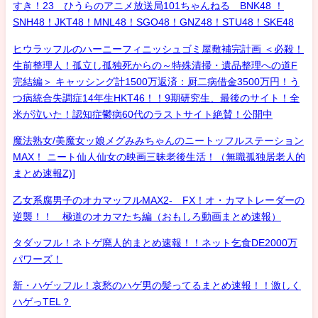
すき！23 ひうらのアニメ放送局101ちゃんねる BNK48 ！
SNH48！JKT48！MNL48！SGO48！GNZ48！STU48！SKE48
ヒウラッフルのハーニーフィニッシュゴミ屋敷補完計画 ＜必殺！
生前整理人！孤立し孤独死からの～特殊清掃・遺品整理への道F
完結編＞ キャッシング計1500万返済：厨二病借金3500万円！う
つ病統合失調症14年生HKT46！！9期研究生、最後のサイト！全
米が泣いた！認知症鬱病60代のラストサイト絶賛！公開中
魔法熟女/美魔女ッ娘メグみみちゃんのニートッフルステーション
MAX！ ニート仙人仙女の映画三昧老後生活！（無職孤独居老人的
まとめ速報Z)]
乙女系腐男子のオカマッフルMAX2- FX！オ・カマトレーダーの
逆襲！！ 極道のオカマたち編（おもしろ動画まとめ速報）
タダッフル！ネトゲ廃人的まとめ速報！！ネット乞食DE2000万
パワーズ！
新・ハゲッフル！哀愁のハゲ男の髪ってるまとめ速報！！激しく
ハゲっTEL？