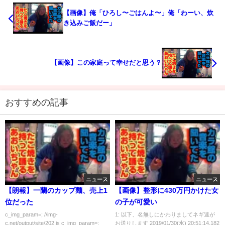
【画像】俺「ひろし〜ごはんよ〜」俺「わーい、炊
き込みご飯だー」
【画像】この家庭って幸せだと思う？
おすすめの記事
ニュース
ニュース
【朗報】一蘭のカップ麺、売上1
【画像】整形に430万円かけた女
位だった
の子が可愛い
c_img_param=; //img-
1: 以下、名無しにかわりましてネギ速が
c.net/output/site/202.js c_img_param=;
お送りします 2019/01/30(水) 20:51:14.182