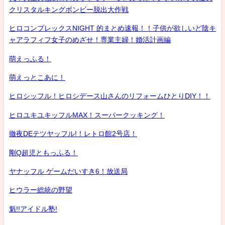
クリスタルキングボンビー脱出大作戦
ヒロコンプレックスNIGHT 的まとめ速報！！子供が欲しいど陰キ
ャアラフィフ女子のめざせ！専業主婦！婚活計画編
萌えっふる！
萌えっとこあに！
ヒロシッフル！ヒロシデース山さんのリフォームひとりDIY！！
ヒロユキユキッフルMAX！スーパークッキング！
徹夜DEテツヤッフル!！レトロ館2号店！
剛Q超児ともっふる！
ヤナッフル ゲームだいすき6！放送局
ヒウラー総統の野望
魁!!アイドル塾!