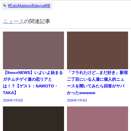
#EatsMatteosBdaysaMB
ニュース
の関連記事
【9monNEWS】いよいよ始まる
「フラれたけど...まだ好き」新宿
ガチムチゲイ達の恋リアと
二丁目にいる人達に個人的ニュ
は！？【ゲスト：NAWOTO・
ースを聞いてみたら回答がヤバ
TAKA】
かったwwwww
2026年7月5日
2026年7月4日