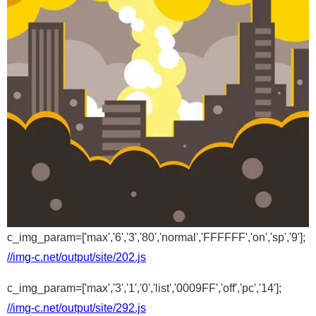
c_img_param=['max','6','3','80','normal','FFFFFF','on','sp','9'];
//img-c.net/output/site/202.js
c_img_param=['max','3','1','0','list','0009FF','off','pc','14'];
//img-c.net/output/site/292.js