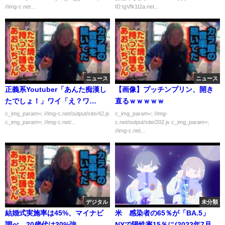
//img-c.net...
ID:tgVfk1t2a.net...
ニュース
ニュース
正義系Youtuber「あんた痴漢し
【画像】プッチンプリン、開き
たでしょ！」ワイ「え？ワ
直るｗｗｗｗｗ
イ！？」
c_img_param=; //img-c.net/output/site/42.js
c_img_param=; //img-
c_img_param=; //img-c.net/...
c.net/output/site/202.js c_img_param=;
//img-c.net...
デジタル
未分類
結婚式実施率は45%、マイナビ
米 感染者の65％が「BA.5」
調べ 20歳代は30%強
NYで陽性率15％に(2022年7月14