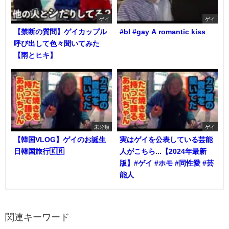
ゲイ
ゲイ
【禁断の質問】ゲイカップル
#bl #gay A romantic kiss
呼び出して色々聞いてみた
【雨とヒキ】
未分類
ゲイ
【韓国VLOG】ゲイのお誕生
実はゲイを公表している芸能
日韓国旅行🇰🇷
人がこちら...【2024年最新
版】#ゲイ #ホモ #同性愛 #芸
能人
関連キーワード