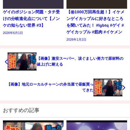
ゲイのポジション問題・タチ受
【㊗️1000万回再生超！】イケメ
けの分岐進化点について【ノン
ンゲイカップルに好きなところ
ケの知らない世界 #3】
を聞いてみた！ #lgbtq #ゲイ #
ゲイカップル #筋肉 #イケメン
2026年6月1日
2026年1月2日
【画像】激安スーパー、涙ぐましい努力で原材料の
値上げに耐える
【画像】地元ローカルチャーンの弁当屋で昼飯買っ
てきた
おすすめの記事