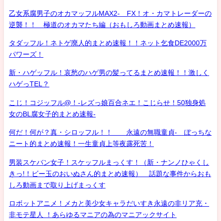
乙女系腐男子のオカマッフルMAX2- FX！オ・カマトレーダーの
逆襲！！ 極道のオカマたち編（おもしろ動画まとめ速報）
タダッフル！ネトゲ廃人的まとめ速報！！ネット乞食DE2000万
パワーズ！
新・ハゲッフル！哀愁のハゲ男の髪ってるまとめ速報！！激しく
ハゲっTEL？
こじ！コジッフル@！-レズっ娘百合ネエ！こじらせ！50独身処
女のBL腐女子的まとめ速報-
何だ！何が？真・シロッフル！！ 永遠の無職童貞- ぼっちな
ニート的まとめ速報！一生童貞上等夜露死苦！
男装スケバン女子！スケッフルまっくす！（新・ナンノひゃくし
きっ!！ビー玉のおいぬさん的まとめ速報） 話題な事件からおも
しろ動画まで取り上げまっくす
ロボットアニメ！メカと美少女キャラだいすき永遠の非リア充・
非モテ星人 ！あらゆるマニアの為のマニアックサイト