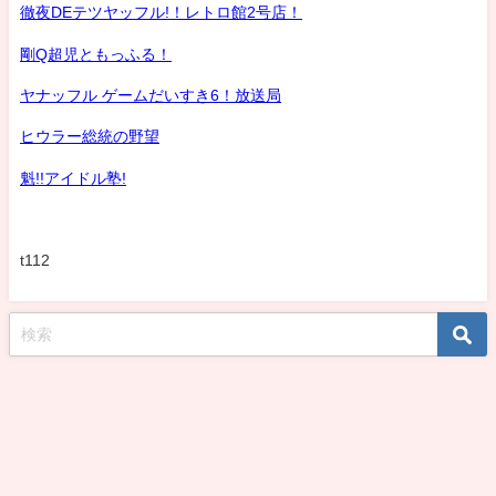
徹夜DEテツヤッフル!！レトロ館2号店！
剛Q超児ともっふる！
ヤナッフル ゲームだいすき6！放送局
ヒウラー総統の野望
魁!!アイドル塾!
t112