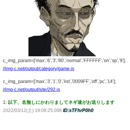
c_img_param=['max','6','3','80','normal','FFFFFF','on','sp','9'];
//img-c.net/output/category/game.js
c_img_param=['max','3','1','0','list','0009FF','off','pc','14'];
//img-c.net/output/site/292.js
1:
以下、名無しにかわりましてネギ速がお送りします
2022/03/12(土) 19:08:25.098
ID:sTFhrP0h0