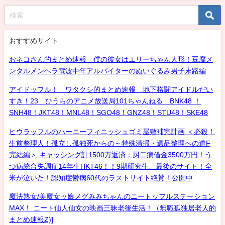
おすすめサイト
おネコさん的まとめ速報 僕の彼女はエリーちゃん人形！豆腐メ
ンタルメンヘラ電波中年アルバイターのぬいぐるみ男子末路編
アイドッフル！ ワタクシ的まとめ速報 地下格闘アイドルだい
すき！23 ひうらのアニメ放送局101ちゃんねる BNK48 ！
SNH48！JKT48！MNL48！SGO48！GNZ48！STU48！SKE48
ヒウラッフルのハーニーフィニッシュゴミ屋敷補完計画 ＜必殺！
生前整理人！孤立し孤独死からの～特殊清掃・遺品整理への道F
完結編＞ キャッシング計1500万返済：厨二病借金3500万円！う
つ病統合失調症14年生HKT46！！9期研究生、最後のサイト！全
米が泣いた！認知症鬱病60代のラストサイト絶賛！公開中
魔法熟女/美魔女ッ娘メグみみちゃんのニートッフルステーション
MAX！ ニート仙人仙女の映画三昧老後生活！（無職孤独居老人的
まとめ速報Z)]