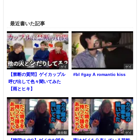
最近書いた記事
ゲイ
ゲイ
【禁断の質問】ゲイカップル
#bl #gay A romantic kiss
呼び出して色々聞いてみた
【雨とヒキ】
未分類
ゲイ