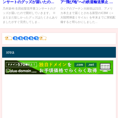
ンサートのグッズが届いたので
ア“飛び地”への鉄道輸送禁止 ロ
開封するぞ！
シア猛反発
乃木坂46 生田絵梨花卒業コンサートのグ
ロシアのプーチン大統領は21日、アメリ
ッズが届いたので開封していきます。 ※
カ本土まで届くとされる新型のICBM（＝
まだまだ欲しかったグッズはたくさんあり
大陸間弾道ミサイル）を年末までに実戦配
ましたがすぐ完売してしま...
備すると明らかにしました...
xrea