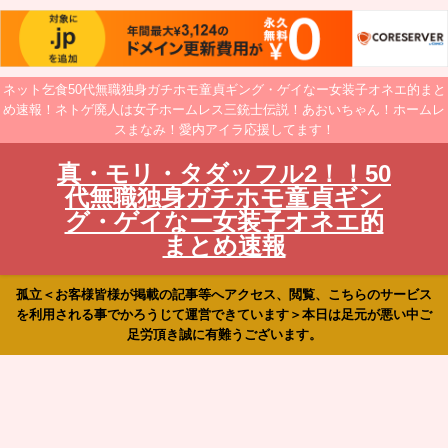
ネット乞食50代無職独身ガチホモ童貞ギング・ゲイなー女装子オネエ的まと
め速報！ネトゲ廃人は女子ホームレス三銃士伝説！あおいちゃん！ホームレ
スまなみ！愛内アイラ応援してます！
真・モリ・タダッフル2！！50
代無職独身ガチホモ童貞ギン
グ・ゲイなー女装子オネエ的
まとめ速報
孤立＜お客様皆様が掲載の記事等へアクセス、閲覧、こちらのサービス
を利用される事でかろうじて運営できています＞本日は足元が悪い中ご
足労頂き誠に有難うございます。