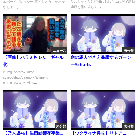
ムボーイプレイヤー 三・しとう、かわな
りおしゃべり】昭和のおじさんのゲイ活動
かじま！(...
遍歴を思い返してみ...
ニュース
未分類
【画像】ハラミちゃん、ギャル
命の恩人でさえ暴露するガーシ
化
ー#shorts
c_img_param=; //img-
...
c.net/output/category/anime.js
c_img_param=; //img...
未分類
未分類
【乃木坂46】生田絵梨花卒業コ
【ウクライナ侵攻】リトアニ