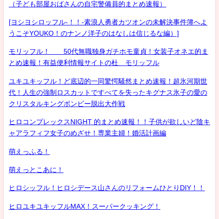
（子ども部屋おばさんの自宅警備員的まとめ速報）
[ヨシヨシロッフル-！！-素浪人勇者カツオンの未解決事件簿へよ
うこそYOUKO！のナンノ洋子のはなしは信じるな編）]
モリッフル！ 50代無職独身ガチホモ童貞！女装子オネエ的ま
とめ速報！有益便利情報サイトの杜 モリッフル
ユキユキッフル！ど底辺的一同驚愕騒然まとめ速報！超氷河期世
代！人生の強制ロスカットですべてを失ったキグナス氷子の愛の
クリスタルキングボンビー脱出大作戦
ヒロコンプレックスNIGHT 的まとめ速報！！子供が欲しいど陰キ
ャアラフィフ女子のめざせ！専業主婦！婚活計画編
萌えっふる！
萌えっとこあに！
ヒロシッフル！ヒロシデース山さんのリフォームひとりDIY！！
ヒロユキユキッフルMAX！スーパークッキング！