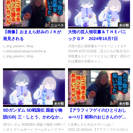
ニュース
未分類
【画像】おまえら好みのＪＫが
大悟の芸人領収書＆ＴＨＥパニ
発見される
ックＧＰ 2024年10月7日
c_img_param=; //img-
大悟の芸人領収書＆ＴＨＥパニックＧＰ
c.net/output/category/anime.js
2024年10月7日内容：芸人たちの私生活の
c_img_param=; //img...
領収書をエピソードとともに査定！面白け
れば番組が全額キャッ...
未分類
未分類
SDガンダム SD戦国伝 国盗り物
【アラフィフゲイのひとりおし
語(GB) 三・しとう、かわなかじ
ゃべり】昭和のおじさんのゲイ
ま！(しなりお せんたく)［頑駄
活動遍歴を思い返してみる。
SDガンダム SD戦国伝 国盗り物語 1990 バ
1:名無しさん＠おカマいっぱい
ンダイ ゲームボーイ ゲームキューブ ゲー
2022.10.16(Sun) 【アラフィフゲイのひと
無軍］