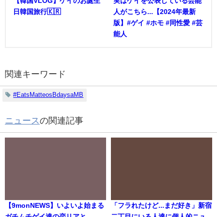
【韓国VLOG】ゲイのお誕生
実はゲイを公表している芸能
日韓国旅行🇰🇷
人がこちら...【2024年最新
版】#ゲイ #ホモ #同性愛 #芸
能人
関連キーワード
#EatsMatteosBdaysaMB
ニュース
の関連記事
【9monNEWS】いよいよ始まる
「フラれたけど...まだ好き」新宿
ガチムチゲイ達の恋リアと
二丁目にいる人達に個人的ニュ