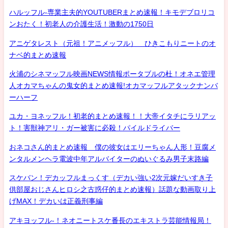
ハルッフル-専業主夫的YOUTUBERまとめ速報！キモデブロリコ
ンおたく！初老人の介護生活！激動の1750日
アニゲタレスト（元祖！アニメッフル） ひきこもりニートのオ
ナベ的まとめ速報
火浦のシネマッフル映画NEWS情報ポータブルの杜！オネエ管理
人オカマちゃんの鬼女的まとめ速報!オカマッフルアタックナンバ
ーハーフ
ユカ・ヨネッフル！初老的まとめ速報！！大帝イタチにラリアッ
ト！害獣神アリ・ガー被害に必殺！パイルドライバー
おネコさん的まとめ速報 僕の彼女はエリーちゃん人形！豆腐メ
ンタルメンヘラ電波中年アルバイターのぬいぐるみ男子末路編
スケバン！デカッフルまっくす（デカい強い2次元嫁だいすき子
供部屋おじさんヒロシ之古惑仔的まとめ速報）話題な動画取り上
げMAX！デカいは正義刑事編
アキヨッフル-！ネオニートスケ番長のエキストラ芸能情報局！