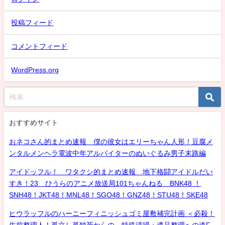
投稿フィード
コメントフィード
WordPress.org
おすすめサイト
おネコさん的まとめ速報 僕の彼女はエリーちゃん人形！豆腐メ
ンタルメンヘラ電波中年アルバイターのぬいぐるみ男子末路編
アイドッフル！ ワタクシ的まとめ速報 地下格闘アイドルだい
すき！23 ひうらのアニメ放送局101ちゃんねる BNK48 ！
SNH48！JKT48！MNL48！SGO48！GNZ48！STU48！SKE48
ヒウラッフルのハーニーフィニッシュゴミ屋敷補完計画 ＜必殺！