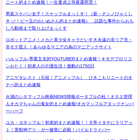
ニート的まとめ速報！一生童貞上等夜露死苦！
男装スケバン女子！スケッフルまっくす！（新・ナンノひゃくし
きっ!！ビー玉のおいぬさん的まとめ速報） 話題な事件からおも
しろ動画まで取り上げまっくす
ロボットアニメ！メカと美少女キャラだいすき永遠の非リア充・
非モテ星人 ！あらゆるマニアの為のマニアックサイト
ハルッフル-専業主夫的YOUTUBERまとめ速報！キモデブロリコ
ンおたく！初老人の介護生活！激動の1750日
アニゲタレスト（元祖！アニメッフル） ひきこもりニートのオ
ナベ的まとめ速報
火浦のシネマッフル映画NEWS情報ポータブルの杜！オネエ管理
人オカマちゃんの鬼女的まとめ速報!オカマッフルアタックナンバ
ーハーフ
ユカ・ヨネッフル！初老的まとめ速報！！大帝イタチにラリアッ
ト！害獣神アリ・ガー被害に必殺！パイルドライバー