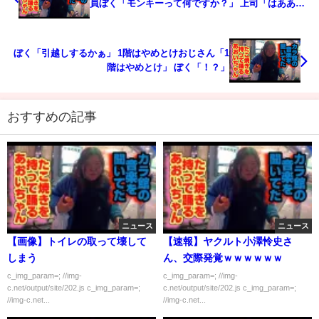
員ぼく「モンキーって何ですか？」 上司「はあああ
ああああ！！？？」
ぼく「引越しするかぁ」 1階はやめとけおじさん「1
階はやめとけ」 ぼく「！？」
おすすめの記事
ニュース
ニュース
【画像】トイレの取って壊して
【速報】ヤクルト小澤怜史さ
しまう
ん、交際発覚ｗｗｗｗｗｗ
c_img_param=; //img-
c_img_param=; //img-
c.net/output/site/202.js c_img_param=;
c.net/output/site/202.js c_img_param=;
//img-c.net...
//img-c.net...