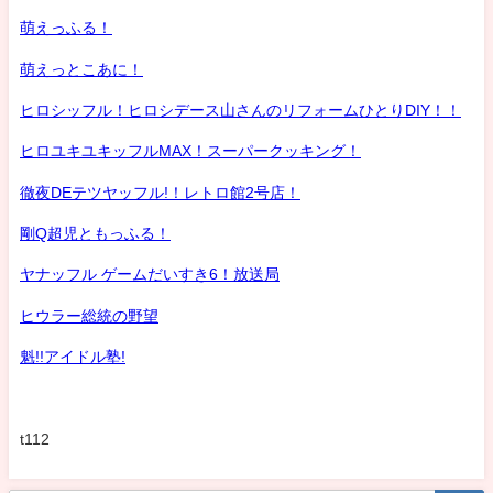
萌えっふる！
萌えっとこあに！
ヒロシッフル！ヒロシデース山さんのリフォームひとりDIY！！
ヒロユキユキッフルMAX！スーパークッキング！
徹夜DEテツヤッフル!！レトロ館2号店！
剛Q超児ともっふる！
ヤナッフル ゲームだいすき6！放送局
ヒウラー総統の野望
魁!!アイドル塾!
t112