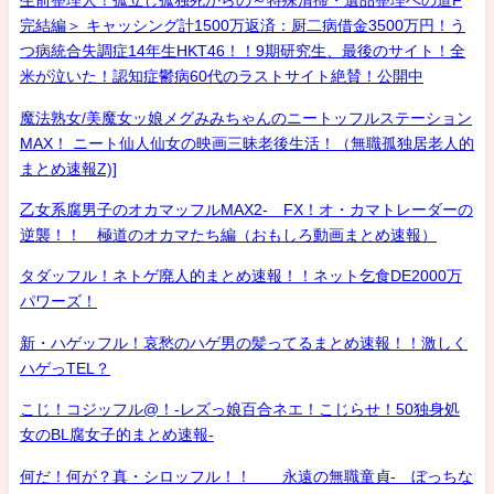
生前整理人！孤立し孤独死からの～特殊清掃・遺品整理への道F
完結編＞ キャッシング計1500万返済：厨二病借金3500万円！う
つ病統合失調症14年生HKT46！！9期研究生、最後のサイト！全
米が泣いた！認知症鬱病60代のラストサイト絶賛！公開中
魔法熟女/美魔女ッ娘メグみみちゃんのニートッフルステーション
MAX！ ニート仙人仙女の映画三昧老後生活！（無職孤独居老人的
まとめ速報Z)]
乙女系腐男子のオカマッフルMAX2- FX！オ・カマトレーダーの
逆襲！！ 極道のオカマたち編（おもしろ動画まとめ速報）
タダッフル！ネトゲ廃人的まとめ速報！！ネット乞食DE2000万
パワーズ！
新・ハゲッフル！哀愁のハゲ男の髪ってるまとめ速報！！激しく
ハゲっTEL？
こじ！コジッフル@！-レズっ娘百合ネエ！こじらせ！50独身処
女のBL腐女子的まとめ速報-
何だ！何が？真・シロッフル！！ 永遠の無職童貞- ぼっちな