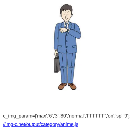
c_img_param=['max','6','3','80','normal','FFFFFF','on','sp','9'];
//img-c.net/output/category/anime.js