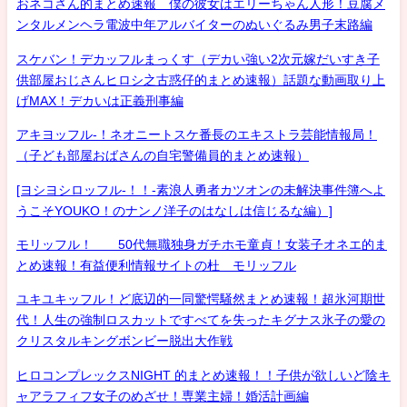
おネコさん的まとめ速報 僕の彼女はエリーちゃん人形！豆腐メ
ンタルメンヘラ電波中年アルバイターのぬいぐるみ男子末路編
スケバン！デカッフルまっくす（デカい強い2次元嫁だいすき子
供部屋おじさんヒロシ之古惑仔的まとめ速報）話題な動画取り上
げMAX！デカいは正義刑事編
アキヨッフル-！ネオニートスケ番長のエキストラ芸能情報局！
（子ども部屋おばさんの自宅警備員的まとめ速報）
[ヨシヨシロッフル-！！-素浪人勇者カツオンの未解決事件簿へよ
うこそYOUKO！のナンノ洋子のはなしは信じるな編）]
モリッフル！ 50代無職独身ガチホモ童貞！女装子オネエ的ま
とめ速報！有益便利情報サイトの杜 モリッフル
ユキユキッフル！ど底辺的一同驚愕騒然まとめ速報！超氷河期世
代！人生の強制ロスカットですべてを失ったキグナス氷子の愛の
クリスタルキングボンビー脱出大作戦
ヒロコンプレックスNIGHT 的まとめ速報！！子供が欲しいど陰キ
ャアラフィフ女子のめざせ！専業主婦！婚活計画編