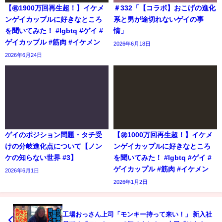
【㊗️1900万回再生超！】イケメ
＃332「【コラボ】おこげの進化
ンゲイカップルに好きなところ
系と男が途切れないゲイの事
を聞いてみた！ #lgbtq #ゲイ #
情」
ゲイカップル #筋肉 #イケメン
2026年6月18日
2026年6月24日
ゲイのポジション問題・タチ受
【㊗️1000万回再生超！】イケメ
けの分岐進化点について【ノン
ンゲイカップルに好きなところ
ケの知らない世界 #3】
を聞いてみた！ #lgbtq #ゲイ #
ゲイカップル #筋肉 #イケメン
2026年6月1日
2026年1月2日
工場おっさん上司「モンキー持って来い！」 新入社