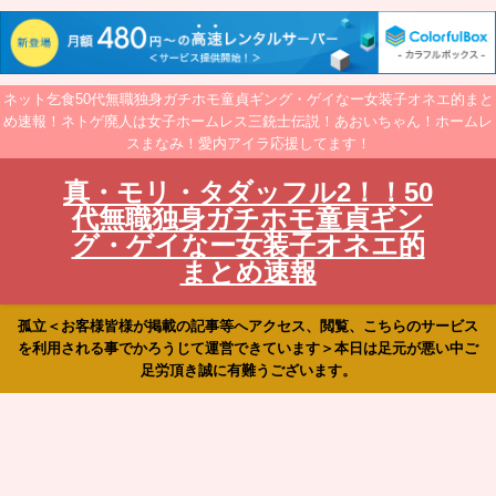
ネット乞食50代無職独身ガチホモ童貞ギング・ゲイなー女装子オネエ的まと
め速報！ネトゲ廃人は女子ホームレス三銃士伝説！あおいちゃん！ホームレ
スまなみ！愛内アイラ応援してます！
真・モリ・タダッフル2！！50
代無職独身ガチホモ童貞ギン
グ・ゲイなー女装子オネエ的
まとめ速報
孤立＜お客様皆様が掲載の記事等へアクセス、閲覧、こちらのサービス
を利用される事でかろうじて運営できています＞本日は足元が悪い中ご
足労頂き誠に有難うございます。