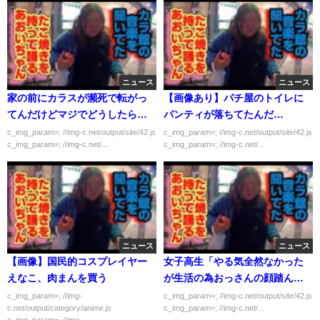
ニュース
ニュース
家の前にカラスが瀕死で転がっ
【画像あり】パチ屋のトイレに
てんだけどマジでどうしたらい
パンティが落ちてたんだ
いか教えろ
が・・・
c_img_param=; //img-c.net/output/site/42.js
c_img_param=; //img-c.net/output/site/42.js
c_img_param=; //img-c.net/...
c_img_param=; //img-c.net/...
ニュース
ニュース
【画像】国民的コスプレイヤー
女子高生「やる気全然なかった
えなこ、肉まんを買う
が生活の為おっさんの顔踏んで
5000円貰ってた」
c_img_param=; //img-
c_img_param=; //img-c.net/output/site/42.js
c.net/output/category/anime.js
c_img_param=; //img-c.net/...