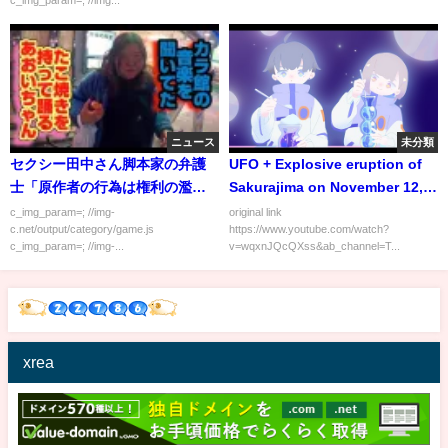
c_img_param=; //img...
ニュース
未分類
セクシー田中さん脚本家の弁護
UFO + Explosive eruption of
士「原作者の行為は権利の濫用
Sakurajima on November 12,
もしくはパワハラにあたる」
2019
c_img_param=; //img-
original link
c.net/output/category/game.js
https://www.youtube.com/watch?
c_img_param=; //img-...
v=wqxnJQcQXss&ab_channel=T...
xrea