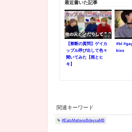
最近書いた記事
ゲイ
【禁断の質問】ゲイカ
#bl #ga
ップル呼び出して色々
kiss
聞いてみた【雨とヒ
キ】
関連キーワード
#EatsMatteosBdaysaMB