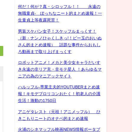
何だ！何が？真・シロッフル！！ 永遠の
無職童貞- ぼっちなニート的まとめ速報！一
生童貞上等夜露死苦！
男装スケバン女子！スケッフルまっくす！
（新・ナンノひゃくしきっ!！ビー玉のおいぬ
さん的まとめ速報） 話題な事件からおもし
ろ動画まで取り上げまっくす
ロボットアニメ！メカと美少女キャラだいす
き永遠の非リア充・非モテ星人 ！あらゆるマ
ニアの為のマニアックサイト
ハルッフル-専業主夫的YOUTUBERまとめ速
報！キモデブロリコンおたく！初老人の介護
生活！激動の1750日
アニゲタレスト（元祖！アニメッフル） ひ
きこもりニートのオナベ的まとめ速報
火浦のシネマッフル映画NEWS情報ポータブ