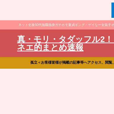
ネット乞食50代無職独身ガチホモ童貞ギング・ゲイなー女装子
真・モリ・タダッフル2！
ネエ的まとめ速報
孤立＜お客様皆様が掲載の記事等へアクセス、閲覧