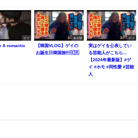
ゲイ
未分類
ゲイ
y A romantic
【韓国VLOG】ゲイの
実はゲイを公表してい
お誕生日韓国旅行🇰🇷
る芸能人がこちら...
【2024年最新版】#ゲ
イ #ホモ #同性愛 #芸能
人