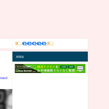
xrea
iroko3