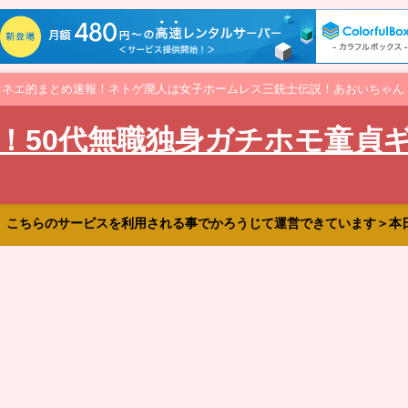
オネエ的まとめ速報！ネトゲ廃人は女子ホームレス三銃士伝説！あおいちゃん
！50代無職独身ガチホモ童貞
、こちらのサービスを利用される事でかろうじて運営できています＞本