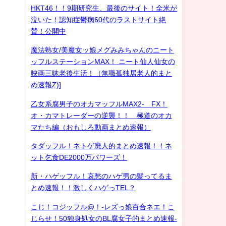
HKT46！！9期研究生、最後のサイト！全米が
泣いた！認知症鬱病60代のラストサイト絶
賛！公開中
魔法熟女/美魔女ッ娘メグみみちゃんのニート
ッフルステーションMAX！ ニート仙人仙女の
映画三昧老後生活！（無職孤独居老人的まと
め速報Z)]
乙女系腐男子のオカマッフルMAX2- FX！
オ・カマトレーダーの逆襲！！ 極道のオカ
マたち編（おもしろ動画まとめ速報）
タダッフル！ネトゲ廃人的まとめ速報！！ネ
ット乞食DE2000万パワーズ！
新・ハゲッフル！哀愁のハゲ男の髪ってるま
とめ速報！！激しくハゲっTEL？
こじ！コジッフル@！-レズっ娘百合ネエ！こ
じらせ！50独身処女のBL腐女子的まとめ速報-