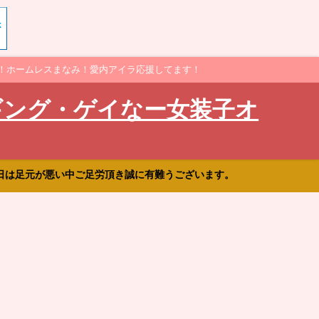
！ホームレスまなみ！愛内アイラ応援してます！
ギング・ゲイなー女装子オ
日は足元が悪い中ご足労頂き誠に有難うございます。