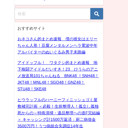
おすすめサイト
おネコさん的まとめ速報 僕の彼女はエリー
ちゃん人形！豆腐メンタルメンヘラ電波中年
アルバイターのぬいぐるみ男子末路編
アイドッフル！ ワタクシ的まとめ速報 地
下格闘アイドルだいすき！23 ひうらのアニ
メ放送局101ちゃんねる BNK48 ！SNH48！
JKT48！MNL48！SGO48！GNZ48！
STU48！SKE48
ヒウラッフルのハーニーフィニッシュゴミ屋
敷補完計画 ＜必殺！生前整理人！孤立し孤独
死からの～特殊清掃・遺品整理への道F完結編
＞ キャッシング計1500万返済：厨二病借金
3500万円！うつ病統合失調症14年生