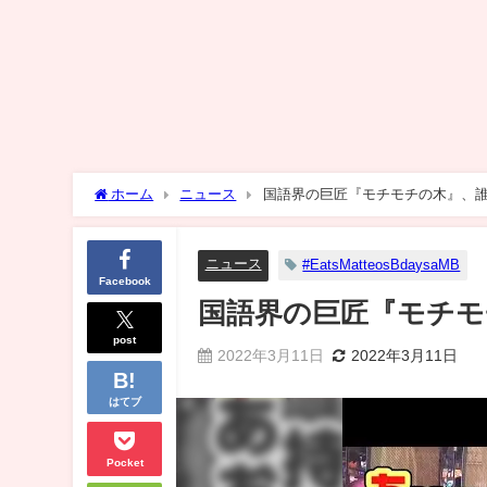
ホーム
ニュース
国語界の巨匠『モチモチの木』、
ニュース
#EatsMatteosBdaysaMB
Facebook
国語界の巨匠『モチモ
post
2022年3月11日
2022年3月11日
はてブ
Pocket