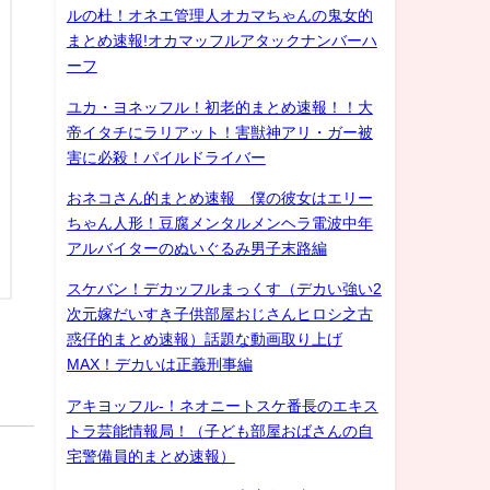
ルの杜！オネエ管理人オカマちゃんの鬼女的
まとめ速報!オカマッフルアタックナンバーハ
ーフ
ユカ・ヨネッフル！初老的まとめ速報！！大
帝イタチにラリアット！害獣神アリ・ガー被
害に必殺！パイルドライバー
おネコさん的まとめ速報 僕の彼女はエリー
ちゃん人形！豆腐メンタルメンヘラ電波中年
アルバイターのぬいぐるみ男子末路編
スケバン！デカッフルまっくす（デカい強い2
次元嫁だいすき子供部屋おじさんヒロシ之古
惑仔的まとめ速報）話題な動画取り上げ
MAX！デカいは正義刑事編
アキヨッフル-！ネオニートスケ番長のエキス
トラ芸能情報局！（子ども部屋おばさんの自
宅警備員的まとめ速報）