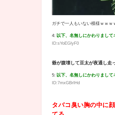
ガチで一人もいない模様ｗｗｗ
4:
以下、名無しにかわりまして
ID:sYoEGlyF0
爺が腹壊して豆太が夜通し走
5:
以下、名無しにかわりまして
ID:7mxGBrlHd
タバコ臭い胸の中に顔
てる